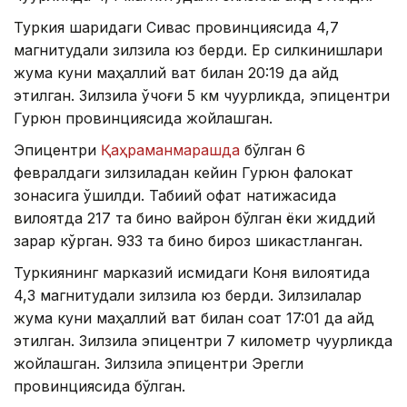
Туркия шарқидаги Сивас провинциясида 4,7
магнитудали зилзила юз берди. Ер силкинишлари
жума куни маҳаллий вақт билан 20:19 да қайд
этилган. Зилзила ўчоғи 5 км чуқурликда, эпицентри
Гурюн провинциясида жойлашган.
Эпицентри
Қаҳраманмарашда
бўлган 6
февралдаги зилзиладан кейин Гурюн фалокат
зонасига қўшилди. Табиий офат натижасида
вилоятда 217 та бино вайрон бўлган ёки жиддий
зарар кўрган. 933 та бино бироз шикастланган.
Туркиянинг марказий қисмидаги Коня вилоятида
4,3 магнитудали зилзила юз берди. Зилзилалар
жума куни маҳаллий вақт билан соат 17:01 да қайд
этилган. Зилзила эпицентри 7 километр чуқурликда
жойлашган. Зилзила эпицентри Эрегли
провинциясида бўлган.