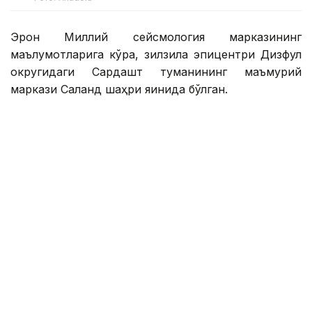
Эрон Миллий сейсмология марказининг
маълумотларига кўра, зилзила эпицентри Дизфул
округидаги Сардашт туманининг маъмурий
маркази Саланд шаҳри яқинида бўлган.
Зилзила маҳаллий вақт билан соат 05:55 да қайд
этилган.
Зилзила Хузистон провинциясининг маъмурий
маркази Аҳваз шаҳрида, шунингдек, Эндимешк ва
Дизфуль шаҳарларида ҳам сезилган.
Зилзила эпицентри 8 километр чуқурликда
жойлашган. Ҳозирда вайронагарчилик ҳақида ҳеч
қандай маълумот йўқ.
Хабар қилинишича, Қизил Ярим Ой қутқарув
гуруҳлари зарарни баҳолаш учун ҳудудга
юборилган.