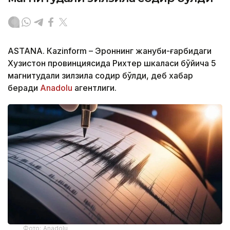
ASTANА. Кazinform – Эроннинг жануби-ғарбидаги
Хузистон провинциясида Рихтер шкаласи бўйича 5
магнитудали зилзила содир бўлди, деб хабар
беради
Аnadolu
агентлиги.
Фото: Аnadolu