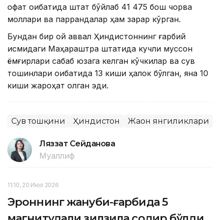
офат оқибатида штат бўйлаб 41 475 бош чорва
моллари ва паррандалар ҳам зарар кўрган.
Бундан бир ой аввал Ҳиндистоннинг ғарбий
қисмидаги Маҳараштра штатида кучли муссон
ёмғирлари сабаб юзага келган кўчкилар ва сув
тошқинлари оқибатида 13 киши ҳалок бўлган, яна 10
киши жароҳат олган эди.
Сув тошқини
Ҳиндистон
Жаҳон янгиликлари
Ляззат Сейданова
Муаллиф
11:10, 20 Июл 2026
Эроннинг жануби-ғарбида 5
магнитудали зилзила содир бўлди