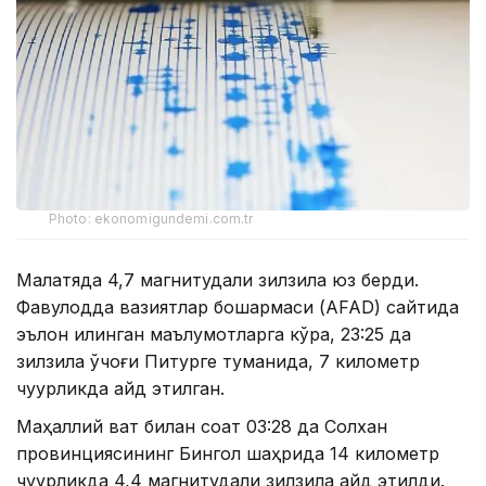
Photo: ekonomigundemi.com.tr
Малатяда 4,7 магнитудали зилзила юз берди.
Фавқулодда вазиятлар бошқармаси (АFAD) сайтида
эълон қилинган маълумотларга кўра, 23:25 да
зилзила ўчоғи Питурге туманида, 7 километр
чуқурликда қайд этилган.
Маҳаллий вақт билан соат 03:28 да Солхан
провинциясининг Бингол шаҳрида 14 километр
чуқурликда 4,4 магнитудали зилзила қайд этилди.