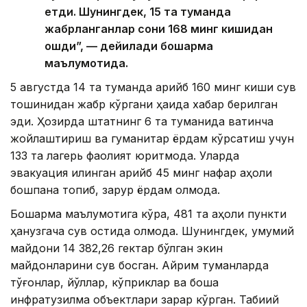
етди. Шунингдек, 15 та туманда
жабрланганлар сони 168 минг кишидан
ошди”, — дейилади бошқарма
маълумотида.
5 августда 14 та туманда қарийб 160 минг киши сув
тошқинидан жабр кўргани ҳақида хабар берилган
эди. Ҳозирда штатнинг 6 та туманида вақтинча
жойлаштириш ва гуманитар ёрдам кўрсатиш учун
133 та лагерь фаолият юритмоқда. Уларда
эвакуация қилинган қарийб 45 минг нафар аҳоли
бошпана топиб, зарур ёрдам олмоқда.
Бошқарма маълумотига кўра, 481 та аҳоли пункти
ҳанузгача сув остида қолмоқда. Шунингдек, умумий
майдони 14 382,26 гектар бўлган экин
майдонларини сув босган. Айрим туманларда
тўғонлар, йўллар, кўприклар ва бошқа
инфратузилма объектлари зарар кўрган. Табиий