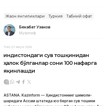
Жаҳон янгиликлари
Туркия
Табиий офат
Бекабат Узаков
Муаллиф
11:40, 07 Август 2026
Ҳиндистондаги сув тошқинидан
ҳалок бўлганлар сони 100 нафарга
яқинлашди
ASTANA. Kazinform — Ҳиндистоннинг шимоли-
шарқидаги Ассам штатида юз берган сув тошқини