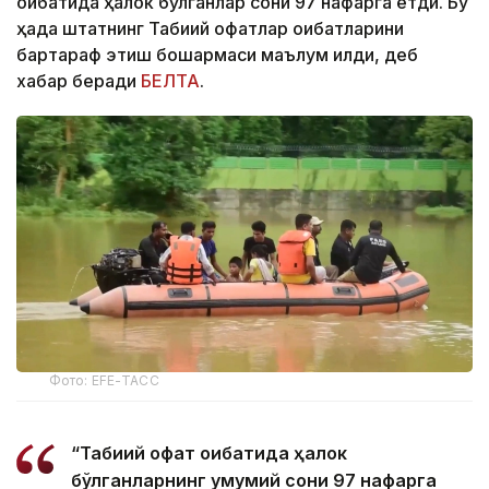
оқибатида ҳалок бўлганлар сони 97 нафарга етди. Бу
ҳақда штатнинг Табиий офатлар оқибатларини
бартараф этиш бошқармаси маълум қилди, деб
хабар беради
БЕЛТА
.
Фото: EFE-ТАСС
“Табиий офат оқибатида ҳалок
бўлганларнинг умумий сони 97 нафарга