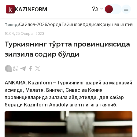
KAZINFORM
ЎЗ
Сайлов-2026
Ақорда
Тайинлов
Ҳодиса
Қонун ва интизо
Тренд:
10:04, 25 Феврал 2023
Туркиянинг тўртта провинциясида
зилзила содир бўлди
АNKARА. Кazinform – Туркиянинг шарқий ва марказий
қисмида, Малатя, Бингел, Сивас ва Кония
провинцияларида зилзила қайд этилди, дея хабар
беради Кazinform Аnadoly агентлигига таяниб.