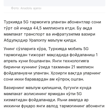
Фото: Anadolu ajansı
Туркияда 5G тармоғига уланган абонентлар сони
тўрт ой ичида 44,5 миллионга етди. Бу ҳақда
мамлакат транспорт ва инфратузилма вазири
Абдулқодир Уралоғлу маълум қилди.
Унинг сўзларига кўра, Туркияда мобиль 5G
тармоғидан тижорат мақсадида фойдаланиш 1
апрель куни бошланган. Янги технологияга
биринчи куннинг ўзида тахминан 21 миллион
фойдаланувчи уланган. Ҳозирги вақтда уларнинг
сони икки баравардан ҳам кўпроқ ошган.
Вазирнинг маълум қилишича, бугунги кунда
мамлакат аҳолисининг ярмидан кўпи 5G
хизматидан фойдаланади. Яъни амалда ҳар
иккинчи фуқаро янги авлод тармоғининг абоненти