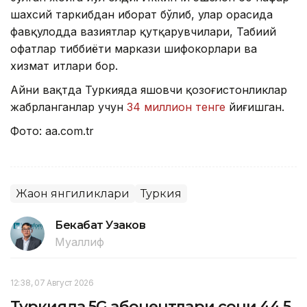
шахсий таркибдан иборат бўлиб, улар орасида
фавқулодда вазиятлар қутқарувчилари, Табиий
офатлар тиббиёти маркази шифокорлари ва
хизмат итлари бор.
Айни вақтда Туркияда яшовчи қозоғистонликлар
жабрланганлар учун
34 миллион тенге
йиғишган.
Фото: аа.cоm.tr
Жаҳон янгиликлари
Туркия
Бекабат Узаков
Муаллиф
12:38, 07 Август 2026
Туркияда 5G абонентлари сони 44,5