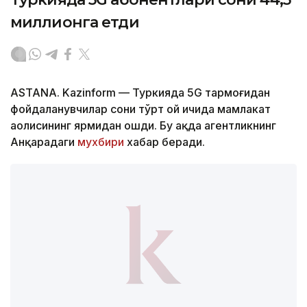
миллионга етди
ASTANA. Kazinform — Туркияда 5G тармоғидан
фойдаланувчилар сони тўрт ой ичида мамлакат
аҳолисининг ярмидан ошди. Бу ҳақда агентликнинг
Анқарадаги
мухбири
хабар беради.