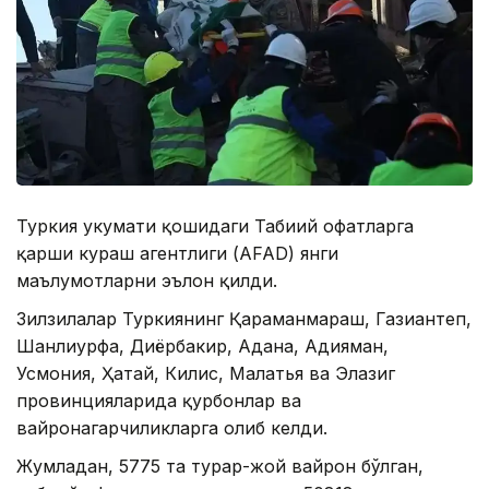
Туркия ҳукумати қошидаги Табиий офатларга
қарши кураш агентлиги (АFAD) янги
маълумотларни эълон қилди.
Зилзилалар Туркиянинг Қаҳраманмараш, Газиантеп,
Шанлиурфа, Диёрбакир, Адана, Адияман,
Усмония, Ҳатай, Килис, Малатья ва Элазиг
провинцияларида қурбонлар ва
вайронагарчиликларга олиб келди.
Жумладан, 5775 та турар-жой вайрон бўлган,