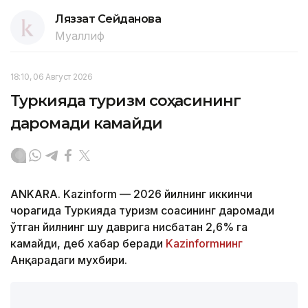
Ляззат Сейданова
Муаллиф
18:10, 06 Август 2026
Туркияда туризм соҳасининг
даромади камайди
ANKARA. Kazinform — 2026 йилнинг иккинчи
чорагида Туркияда туризм соҳасининг даромади
ўтган йилнинг шу даврига нисбатан 2,6% га
камайди, деб хабар беради
Kazinformнинг
Анқарадаги мухбири.