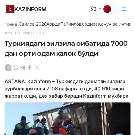
KAZINFORM
ЎЗ
Сайлов-2026
Ақорда
Тайинлов
Ҳодиса
Қонун ва интизо
Тренд:
16:50, 08 Феврал 2023
Туркиядаги зилзила оқибатида 7000
дан ортиқ одам ҳалок бўлди
ASTANА. Кazinform – Туркиядаги даҳшатли зилзила
қурбонлари сони 7108 нафарга етди, 40 910 киши
жароҳат олди, дея хабар беради Кazinform мухбири.