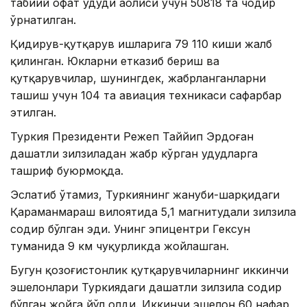
табиий офат ҳудуди аҳолиси учун 50818 та чодир
ўрнатилган.
Қидирув-қутқарув ишларига 79 110 киши жалб
қилинган. Юкларни етказиб бериш ва
қутқарувчилар, шунингдек, жабрланганларни
ташиш учун 104 та авиация техникаси сафарбар
этилган.
Туркия Президенти Режеп Таййип Эрдоған
даҳшатли зилзиладан жабр кўрган ҳудудларга
ташриф буюрмоқда.
Эслатиб ўтамиз, Туркиянинг жануби-шарқидаги
Қаҳраманмараш вилоятида 5,1 магнитудали зилзила
содир бўлган эди. Унинг эпицентри Гексун
туманида 9 км чуқурликда жойлашган.
Бугун қозоғистонлик қутқарувчиларнинг иккинчи
эшелонлари Туркиядаги даҳшатли зилзила содир
бўлган жойга йўл олди. Иккинчи эшелон 60 нафар