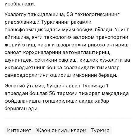
ҳисобланади.
Уралоғлу таъкидлашича, 5G технологиясининг
ривожланиши Туркиянинг рақамли
трансформациясидаги муҳим босқич бўлади. Унинг
айтишича, янги технология автоном транспортни
жорий этиш, «ақлли шаҳарлар»ни ривожлантириш,
саноат корхоналарини автоматлаштириш,
шунингдек, соғлиқни сақлаш, қишлоқ хўжалиги ва
иқтисодиётнинг бошқа соҳаларидаги тизимлар
самарадорлигини ошириш имконини беради.
Эслатиб ўтамиз, бундан аввал Туркияда 1
апрелдан бошлаб 5G тармоғи тижорат мақсадида
фойдаланишга топширилиши ҳақида хабар
берилган эди.
Интернет
Жаҳон янгиликлари
Туркия