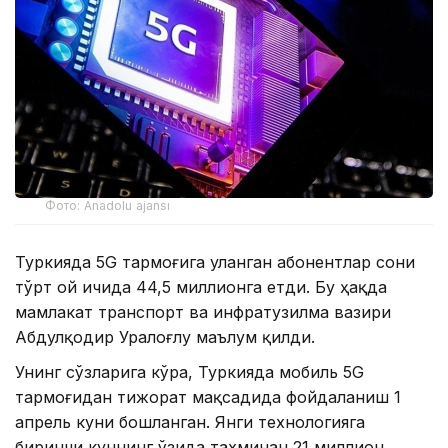
Фото: Anadolu ajansı
Туркияда 5G тармоғига уланган абонентлар сони
тўрт ой ичида 44,5 миллионга етди. Бу ҳақда
мамлакат транспорт ва инфратузилма вазири
Абдулқодир Уралоғлу маълум қилди.
Унинг сўзларига кўра, Туркияда мобиль 5G
тармоғидан тижорат мақсадида фойдаланиш 1
апрель куни бошланган. Янги технологияга
биринчи куннинг ўзида тахминан 21 миллион