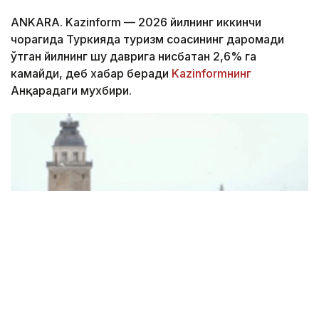
ANKARA. Kazinform — 2026 йилнинг иккинчи
чорагида Туркияда туризм соҳасининг даромади
ўтган йилнинг шу даврига нисбатан 2,6% га
камайди, деб хабар беради
Kazinformнинг
Анқарадаги мухбири.
Фото: Anadolu