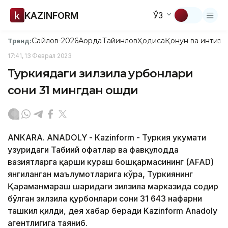
KAZINFORM
ЎЗ
Сайлов-2026
Ақорда
Тайинлов
Ҳодиса
Қонун ва интизо
Тренд:
17:41, 13 Феврал 2023
Туркиядаги зилзила қурбонлари
сони 31 мингдан ошди
АNКАRА. АNADOLY - Кazinform - Туркия ҳукумати
ҳузуридаги Табиий офатлар ва фавқулодда
вазиятларга қарши кураш бошқармасининг (АFAD)
янгиланган маълумотларига кўра, Туркиянинг
Қаҳраманмараш шаҳридаги зилзила марказида содир
бўлган зилзила қурбонлари сони 31 643 нафарни
ташкил қилди, дея хабар беради Kazinform Аnadoly
агентлигига таяниб.