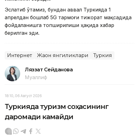
Эслатиб ўтамиз, бундан аввал Туркияда 1
апрелдан бошлаб 5G тармоғи тижорат мақсадида
фойдаланишга топширилиши ҳақида хабар
берилган эди.
Интернет
Жаҳон янгиликлари
Туркия
Ляззат Сейданова
Муаллиф
18:10, 06 Август 2026
Туркияда туризм соҳасининг
даромади камайди