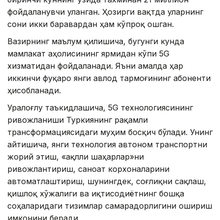
фойдаланувчи уланган. Ҳозирги вақтда уларнинг
сони икки баравардан ҳам кўпроқ ошган.
Вазирнинг маълум қилишича, бугунги кунда
мамлакат аҳолисининг ярмидан кўпи 5G
хизматидан фойдаланади. Яъни амалда ҳар
иккинчи фуқаро янги авлод тармоғининг абоненти
ҳисобланади.
Уралоғлу таъкидлашича, 5G технологиясининг
ривожланиши Туркиянинг рақамли
трансформациясидаги муҳим босқич бўлади. Унинг
айтишича, янги технология автоном транспортни
жорий этиш, «ақлли шаҳарлар»ни
ривожлантириш, саноат корхоналарини
автоматлаштириш, шунингдек, соғлиқни сақлаш,
қишлоқ хўжалиги ва иқтисодиётнинг бошқа
соҳаларидаги тизимлар самарадорлигини ошириш
имконини беради.