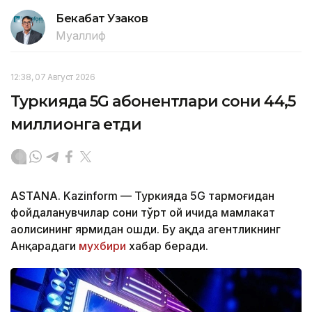
Бекабат Узаков
Муаллиф
12:38, 07 Август 2026
Туркияда 5G абонентлари сони 44,5
миллионга етди
ASTANA. Kazinform — Туркияда 5G тармоғидан
фойдаланувчилар сони тўрт ой ичида мамлакат
аҳолисининг ярмидан ошди. Бу ҳақда агентликнинг
Анқарадаги
мухбири
хабар беради.