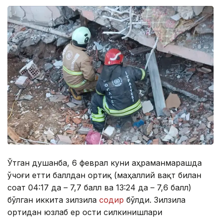
Ўтган душанба, 6 феврал куни Қаҳраманмарашда
ўчоғи етти баллдан ортиқ (маҳаллий вақт билан
соат 04:17 да – 7,7 балл ва 13:24 да – 7,6 балл)
бўлган иккита зилзила
содир
бўлди. Зилзила
ортидан юзлаб ер ости силкинишлари