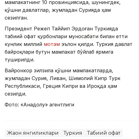
мамлакатнинг 10 провинциясида, шунингдек,
қўшни давлатлар, жумладан Сурияда ҳам
сезилган.
Президент Режеп Таййип Эрдоған Туркияда
табиий офат қурбонлари муносабати билан етти
кунлик миллий
мотам
эълон қилди. Туркия давлат
байроқлари бутун мамлакат бўйлаб ярмига
туширилди.
Вайронкор зилзила қўшни мамлакатларда,
жумладан Сурия, Ливан, Шимолий Кипр Турк
Республикаси, Греция Кипри ва Ироқда ҳам
сезилди.
Фото: «Анадолу» агентлиги
Жаҳон янгиликлари
Туркия
Табиий офат