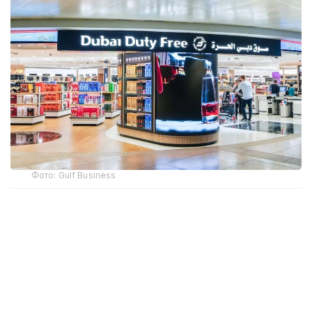
Фото: Gulf Business
Crypto.com Pay хизмати орқали криптовалюта
билан харидлар учун тўлов қилиш имконияти
Дубай халқаро аэропорти (DXB) ва Ал-Мактум
аэропортида (AMIA) ишга туширилди.
Дубай ҳукумати матбуот хизмати
Dubai Media Office
маълум қилишича, янги тўлов имконияти ҳам