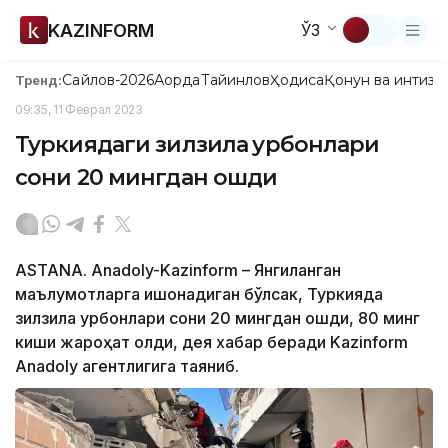
KAZINFORM
ЎЗ
Сайлов-2026
Ақорда
Тайинлов
Ҳодиса
Қонун ва интизо
Тренд:
09:35, 11 Феврал 2023
Туркиядаги зилзила қурбонлари
сони 20 мингдан ошди
ASTANА. Anadoly-Kazinform – Янгиланган
маълумотларга ишонадиган бўлсак, Туркияда
зилзила қурбонлари сони 20 мингдан ошди, 80 минг
киши жароҳат олди, дея хабар беради Kazinform
Аnadoly агентлигига таяниб.