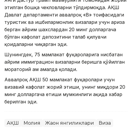
этилган бошқа чекловларни тўлдирмоқда. АҚШ
Давлат департаменти аввалроқ «B» тоифасидаги
туристик ва ишбилармонлик визалари учун ариза
берган айрим шахслардан 20 минг долларгача
бўлган кафолат депозитини талаб қилувчи
қоидаларни чиқарган эди.
Шунингдек, 75 мамлакат фуқароларига нисбатан
айрим иммиграцион визаларни беришга қўйилган
мораторий ҳам амалда қолади.
Аввалроқ АҚШ 50 мамлакат фуқаролари учун
визавий кафолат жорий этиши, унинг миқдори 20
минг долларгача етиши мумкинлиги ҳақида хабар
берилган эди.
АҚШ
Молия
Жаҳон янгиликлари
Виза