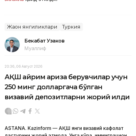
Жаҳон янгиликлари
Туркия
Бекабат Узаков
Муаллиф
20:36, 06 Август 2026
АҚШ айрим ариза берувчилар учун
250 минг долларгача бўлган
визавий депозитларни жорий қилди
ASTANA. Kazinform — АҚШ янги визавий кафолат
дастурини жорий этмоқда. Унга кўра, иммиграцион