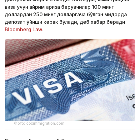
виза учун айрим ариза берувчилар 100 минг
доллардан 250 минг долларгача бўлган миқдорда
депозит қўйиши керак бўлади, деб хабар беради
Bloomberg Law.
Фото: coximmigration.com