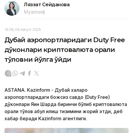
Ляззат Сейданова
Муаллиф
19:38, 06 Август 2026
Дубай аэропортларидаги Duty Free
дўконлари криптовалюта орқали
тўловни йўлга қўйди
ASTANA. Kazinform - Дубай халқаро
аэропортларидаги божсиз савдо (Duty Free)
дўконлари Яқин Шарқда биринчи бўлиб криптовалюта
орқали тўлов қабул қилиш тизимини жорий этди, деб
хабар беради Kazinform агентлиги.