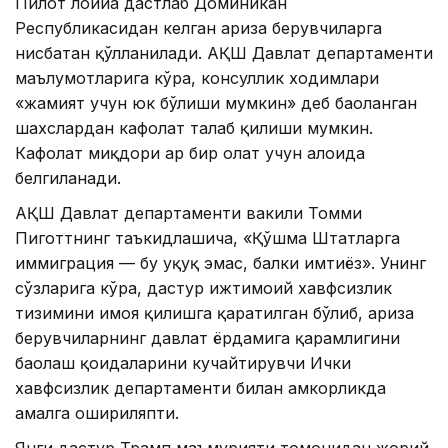
Пилот лойиҳа дастлаб Доминикан
Республикасидан келган ариза берувчиларга
нисбатан қўлланилади. АҚШ Давлат департаменти
маълумотларига кўра, консуллик ходимлари
«жамият учун юк бўлиши мумкин» деб баҳоланган
шахслардан кафолат талаб қилиши мумкин.
Кафолат миқдори ҳар бир ҳолат учун алоҳида
белгиланади.
АҚШ Давлат департаменти вакили Томми
Пиготтнинг таъкидлашича, «Қўшма Штатларга
иммиграция — бу ҳуқуқ эмас, балки имтиёз». Унинг
сўзларига кўра, дастур ижтимоий хавфсизлик
тизимини ҳимоя қилишга қаратилган бўлиб, ариза
берувчиларнинг давлат ёрдамига қарамлигини
баҳолаш қоидаларини кучайтирувчи Ички
хавфсизлик департаменти билан ҳамкорликда
амалга ошириляпти.
Янги дастур Трамп маъмурияти томонидан жорий