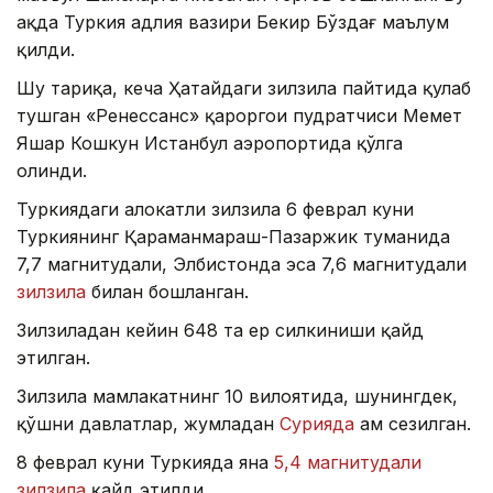
ҳақда Туркия адлия вазири Бекир Бўздағ маълум
қилди.
Шу тариқа, кеча Ҳатайдаги зилзила пайтида қулаб
тушган «Ренессанс» қароргоҳи пудратчиси Меҳмет
Яшар Кошкун Истанбул аэропортида қўлга
олинди.
Туркиядаги ҳалокатли зилзила 6 феврал куни
Туркиянинг Қаҳраманмараш-Пазаржик туманида
7,7 магнитудали, Элбистонда эса 7,6 магнитудали
зилзила
билан бошланган.
Зилзиладан кейин 648 та ер силкиниши қайд
этилган.
Зилзила мамлакатнинг 10 вилоятида, шунингдек,
қўшни давлатлар, жумладан
Сурияда
ҳам сезилган.
8 феврал куни Туркияда яна
5,4 магнитудали
зилзила
қайд этилди.