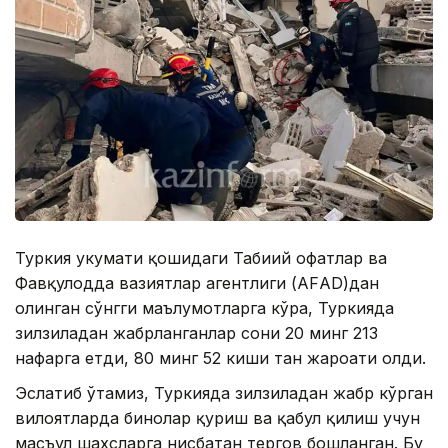
Туркия ҳукумати қошидаги Табиий офатлар ва
Фавқулодда вазиятлар агентлиги (АFАD)дан
олинган сўнгги маълумотларга кўра, Туркияда
зилзиладан жабрланганлар сони 20 минг 213
нафарга етди, 80 минг 52 киши тан жароҳати олди.
Эслатиб ўтамиз, Туркияда зилзиладан жабр кўрган
вилоятларда бинолар қуриш ва қабул қилиш учун
масъул шахсларга нисбатан тергов бошланган. Бу