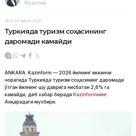
Муаллиф
18:10, 06 Август 2026
Туркияда туризм соҳасининг
даромади камайди
ANKARA. Kazinform — 2026 йилнинг иккинчи
чорагида Туркияда туризм соҳасининг даромади
ўтган йилнинг шу даврига нисбатан 2,6% га
камайди, деб хабар беради
Kazinformнинг
Анқарадаги мухбири.