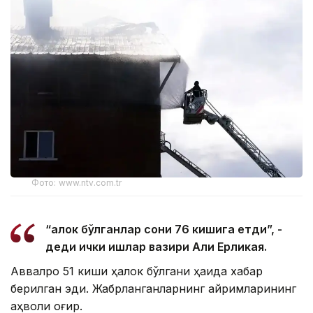
Фото: www.ntv.com.tr
“Ҳалок бўлганлар сони 76 кишига етди”, -
деди ички ишлар вазири Али Ерликая.
Аввалроқ 51 киши ҳалок бўлгани ҳақида хабар
берилган эди. Жабрланганларнинг айримларининг
аҳволи оғир.