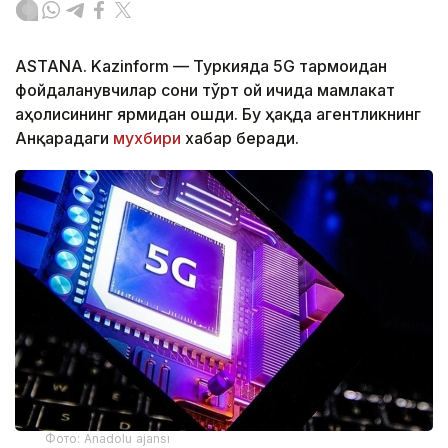
ASTANA. Kazinform — Туркияда 5G тармоғидан
фойдаланувчилар сони тўрт ой ичида мамлакат
аҳолисининг ярмидан ошди. Бу ҳақда агентликнинг
Анқарадаги
мухбири
хабар беради.
Фото: Anadolu ajansı