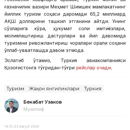
ғазначилик вазири Меҳмет Шимшек мамлакатнинг
йиллик туризм соҳаси даромади 65,2 миллиард
АҚШ долларини ташкил этганини айтди. Унинг
сўзларига кўра, ҳукумат солиқ имтиёзлари,
молиялаштириш дастурлари ва йил давомида
туризмни ривожлантириш чоралари орқали соҳани
қўллаб-қувватлашда давом этмоқда.
Эслатиб ўтамиз, Туркия авиакомпанияси
Қозоғистонга тўғридан-тўғри
рейслар очади
.
Туризм
Жаҳон янгиликлари
Туркия
Бекабат Узаков
Муаллиф
14:10, 03 Август 2026