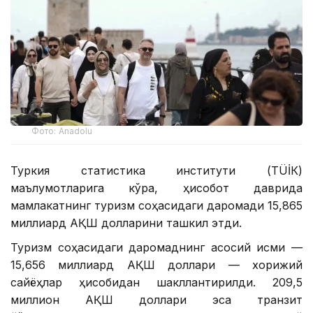
Фото: Anadolu
Туркия статистика институти (ТÜİК)
маълумотларига кўра, ҳисобот даврида
мамлакатнинг туризм соҳасидаги даромади 15,865
миллиард АҚШ долларини ташкил этди.
Туризм соҳасидаги даромаднинг асосий қисми —
15,656 миллиард АҚШ доллари — хорижий
сайёҳлар ҳисобидан шакллантирилди. 209,5
миллион АҚШ доллари эса транзит