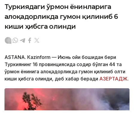
Туркиядаги ўрмон ёнғинларига
алоқадорликда гумон қилиниб 6
киши ҳибсга олинди
ASTANА. Кazinform — Июнь ойи бошидан бери
Туркиянинг 16 провинциясида содир бўлган 44 та
ўрмон ёнғинига алоқадорликда гумон қилиниб олти
киши ҳибсга олинди, деб хабар беради
АЗЕРТАДЖ
.