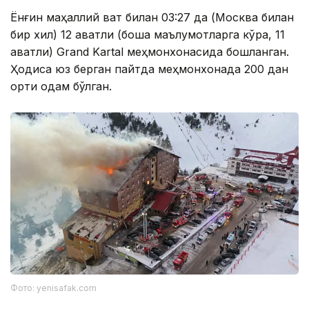
Ёнғин маҳаллий вақт билан 03:27 да (Москва билан
бир хил) 12 қаватли (бошқа маълумотларга кўра, 11
қаватли) Grand Kartal меҳмонхонасида бошланган.
Ҳодиса юз берган пайтда меҳмонхонада 200 дан
ортиқ одам бўлган.
Фото: yenisafak.com