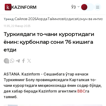
KAZINFORM
ЎЗ
Сайлов-2026
Ақорда
Тайинлов
Ҳодиса
Қонун ва интизо
Тренд:
11:35, 22 Январ 2025
Туркиядаги тоғ-чанғи курортидаги
ёнғин: қурбонлар сони 76 кишига
етди
ASTANA. Kazinform - Сешанбага ўтар кечаси
Туркиянинг Болу провинциясидаги Карталкая тоғ-
чанғи курортидаги меҳмонхонада ёнғин содир бўлди,
дея хабар беради Kazinform агентлиги
BBC
га
таяниб.