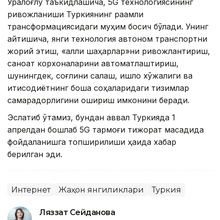
Уралоғлу таъкидлашича, 5G технологиясининг
ривожланиши Туркиянинг рақамли
трансформациясидаги муҳим босқич бўлади. Унинг
айтишича, янги технология автоном транспортни
жорий этиш, «ақлли шаҳарлар»ни ривожлантириш,
саноат корхоналарини автоматлаштириш,
шунингдек, соғлиқни сақлаш, қишлоқ хўжалиги ва
иқтисодиётнинг бошқа соҳаларидаги тизимлар
самарадорлигини ошириш имконини беради.
Эслатиб ўтамиз, бундан аввал Туркияда 1
апрелдан бошлаб 5G тармоғи тижорат мақсадида
фойдаланишга топширилиши ҳақида хабар
берилган эди.
Интернет
Жаҳон янгиликлари
Туркия
Ляззат Сейданова