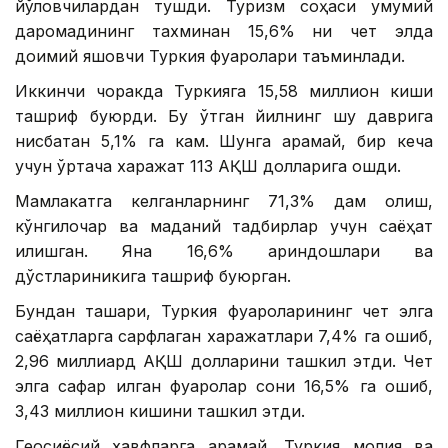
йўловчилардан тушди. Туризм соҳаси умумий
даромадининг тахминан 15,6% ни чет элда
доимий яшовчи Туркия фуқаролари таъминлади.
Иккинчи чоракда Туркияга 15,58 миллион киши
ташриф буюрди. Бу ўтган йилнинг шу даврига
нисбатан 5,1% га кам. Шунга қарамай, бир кеча
учун ўртача харажат 113 АҚШ долларига ошди.
Мамлакатга келганларнинг 71,3% дам олиш,
кўнгилочар ва маданий тадбирлар учун саёҳат
қилишган. Яна 16,6% қариндошлари ва
дўстлариникига ташриф буюрган.
Бундан ташқари, Туркия фуқароларининг чет элга
саёҳатларга сарфлаган харажатлари 7,4% га ошиб,
2,96 миллиард АҚШ долларини ташкил этди. Чет
элга сафар қилган фуқаролар сони 16,5% га ошиб,
3,43 миллион кишини ташкил этди.
Геосиёсий хавфларга қарамай, Туркия молия ва