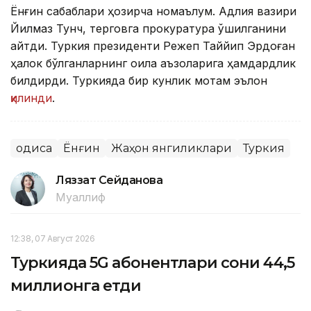
Ёнғин сабаблари ҳозирча номаълум. Адлия вазири
Йилмаз Тунч, терговга прокуратура қўшилганини
айтди. Туркия президенти Режеп Таййип Эрдоған
ҳалок бўлганларнинг оила аъзоларига ҳамдардлик
билдирди. Туркияда бир кунлик мотам эълон
қилинди
.
Ҳодиса
Ёнғин
Жаҳон янгиликлари
Туркия
Ляззат Сейданова
Муаллиф
12:38, 07 Август 2026
Туркияда 5G абонентлари сони 44,5
миллионга етди