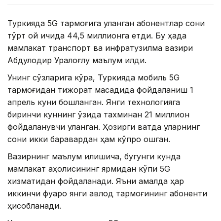
Туркияда 5G тармоғига уланган абонентлар сони
тўрт ой ичида 44,5 миллионга етди. Бу ҳақда
мамлакат транспорт ва инфратузилма вазири
Абдулқодир Уралоғлу маълум қилди.
Унинг сўзларига кўра, Туркияда мобиль 5G
тармоғидан тижорат мақсадида фойдаланиш 1
апрель куни бошланган. Янги технологияга
биринчи куннинг ўзида тахминан 21 миллион
фойдаланувчи уланган. Ҳозирги вақтда уларнинг
сони икки баравардан ҳам кўпроқ ошган.
Вазирнинг маълум қилишича, бугунги кунда
мамлакат аҳолисининг ярмидан кўпи 5G
хизматидан фойдаланади. Яъни амалда ҳар
иккинчи фуқаро янги авлод тармоғининг абоненти
ҳисобланади.