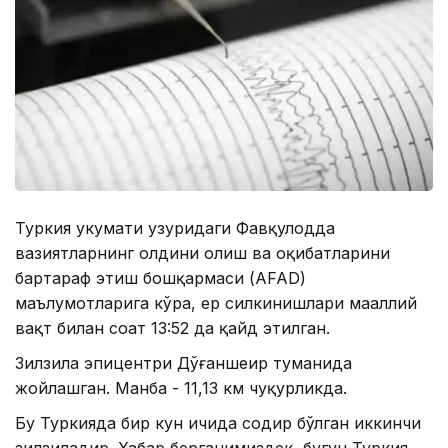
Туркия ҳукумати ҳузуридаги Фавқулодда
вазиятларнинг олдини олиш ва оқибатларини
бартараф этиш бошқармаси (АFAD)
маълумотларига кўра, ер силкинишлари маҳаллий
вақт билан соат 13:52 да қайд этилган.
Зилзила эпицентри Дўғаншеҳир туманида
жойлашган. Манба - 11,13 км чуқурликда.
Бу Туркияда бир кун ичида содир бўлган иккинчи