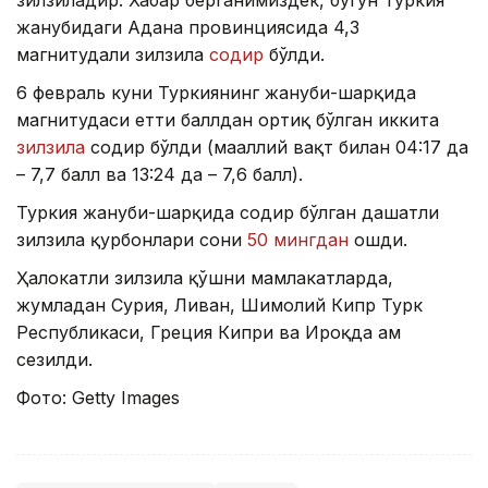
зилзиладир. Хабар берганимиздек, бугун Туркия
жанубидаги Адана провинциясида 4,3
магнитудали зилзила
содир
бўлди.
6 февраль куни Туркиянинг жануби-шарқида
магнитудаси етти баллдан ортиқ бўлган иккита
зилзила
содир бўлди (маҳаллий вақт билан 04:17 да
– 7,7 балл ва 13:24 да – 7,6 балл).
Туркия жануби-шарқида содир бўлган даҳшатли
зилзила қурбонлари сони
50 мингдан
ошди.
Ҳалокатли зилзила қўшни мамлакатларда,
жумладан Сурия, Ливан, Шимолий Кипр Турк
Республикаси, Греция Кипри ва Ироқда ҳам
сезилди.
Фото: Getty Images