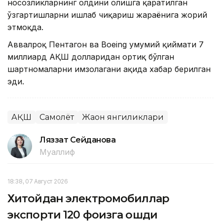
носозликларнинг олдини олишга қаратилган
ўзгартишларни ишлаб чиқариш жараёнига жорий
этмоқда.
Аввалроқ Пентагон ва Boeing умумий қиймати 7
миллиард АҚШ долларидан ортиқ бўлган
шартномаларни имзолагани ҳақида хабар берилган
эди.
АҚШ
Самолёт
Жаҳон янгиликлари
Ляззат Сейданова
Муаллиф
18:38, 07 Август 2026
Хитойдан электромобиллар
экспорти 120 фоизга ошди