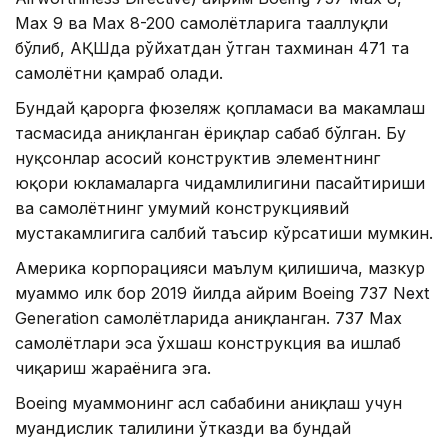
Max 9 ва Max 8-200 самолётларига тааллуқли
бўлиб, АҚШда рўйхатдан ўтган тахминан 471 та
самолётни қамраб олади.
Бундай қарорга фюзеляж қопламаси ва маҳкамлаш
тасмасида аниқланган ёриқлар сабаб бўлган. Бу
нуқсонлар асосий конструктив элементнинг
юқори юкламаларга чидамлилигини пасайтириши
ва самолётнинг умумий конструкциявий
мустаҳкамлигига салбий таъсир кўрсатиши мумкин.
Америка корпорацияси маълум қилишича, мазкур
муаммо илк бор 2019 йилда айрим Boeing 737 Next
Generation самолётларида аниқланган. 737 Max
самолётлари эса ўхшаш конструкция ва ишлаб
чиқариш жараёнига эга.
Boeing муаммонинг асл сабабини аниқлаш учун
муҳандислик таҳлилини ўтказди ва бундай