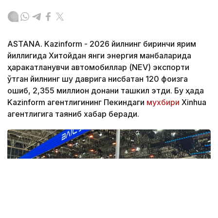
ASTANA. Kazinform - 2026 йилнинг биринчи ярим
йиллигида Хитойдан янги энергия манбаларида
ҳаракатланувчи автомобиллар (NEV) экспорти
ўтган йилнинг шу даврига нисбатан 120 фоизга
ошиб, 2,355 миллион донани ташкил этди. Бу ҳақда
Kazinform агентлигининг Пекиндаги
мухбири
Xinhua
агентлигига таяниб хабар беради.