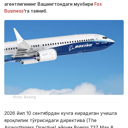
агентлигининг Вашингтондаги мухбири
Fox
Business
'га таяниб.
Фото: Boeing
2026 йил 10 сентябрдан кучга кирадиган учишга
яроқлилик тўғрисидаги директива (The
Airworthiness Directive) айрим Boeing 737 Max 8,