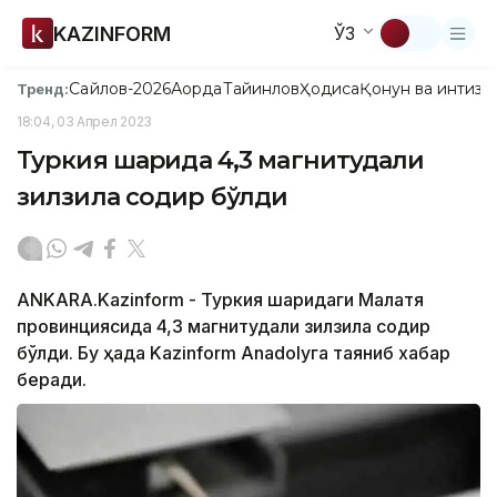
KAZINFORM
ЎЗ
Сайлов-2026
Ақорда
Тайинлов
Ҳодиса
Қонун ва интизо
Тренд:
18:04, 03 Апрел 2023
Туркия шарқида 4,3 магнитудали
зилзила содир бўлди
АNKARА.Kazinform - Туркия шарқидаги Малатя
провинциясида 4,3 магнитудали зилзила содир
бўлди. Бу ҳақда Kazinform Anadolyга таяниб хабар
беради.