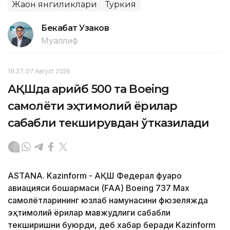
Жаҳон янгиликлари
Туркия
Бекабат Узаков
Муаллиф
19:37, 07 Август 2026
АҚШда қарийб 500 та Boeing
самолёти эҳтимолий ёриқлар
сабабли текширувдан ўтказилади
ASTANA. Kazinform - АҚШ Федерал фуқаро
авиацияси бошқармаси (FAA) Boeing 737 Max
самолётларининг юзлаб намунасини фюзеляжда
эҳтимолий ёриқлар мавжудлиги сабабли
текширишни буюрди, деб хабар беради Kazinform