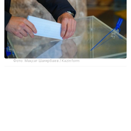
Фото: Мақсат Шағирбаев / Kazinform
Сайлов қонунчилигига кўра, соғлиғи ёки бошқа
асосли сабабларга кўра сайлов участкасига кела
олмайдиган фуқаролар уйда овоз беришлари
мумкин. Бунинг учун сайловчи овоз бериш
кунидан олдин рўйхатдан ўтган участка сайлов
комиссиясига ариза топшириши керак. Шундан
сўнг, комиссия аъзолари махсус ташилган сайлов
қутиси билан фуқаронинг яшаш жойига бориб, овоз