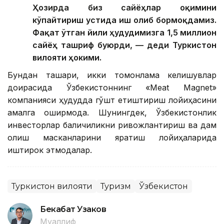
Ҳозирда биз сайёҳлар оқимини
кўпайтириш устида иш олиб бормоқдамиз.
Фақат ўтган йили ҳудудимизга 1,5 миллион
сайёҳ ташриф буюрди, — деди Туркистон
вилояти ҳокими.
Бундан ташқари, икки томонлама келишувлар
доирасида Ўзбекистоннинг «Meat Magnet»
компанияси ҳудудда гўшт етиштириш лойиҳасини
амалга оширмоқда. Шунингдек, Ўзбекистонлик
инвесторлар балиқчиликни ривожлантириш ва дам
олиш масканларини яратиш лойиҳаларида
иштирок этмоқдалар.
Туркистон вилояти
Туризм
Ўзбекистон
Бекабат Узаков
Муаллиф