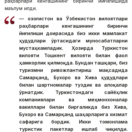
раҳбарлари кенгашининг биринчи йиғилишида
маълум қилди.
— Қозоғистон ва Ўзбекистон вилоятлари
раҳбарлари кенгашининг биринчи
йиғилиши доирасида биз икки мамлакат
ҳудудлари ўртасидаги муносабатларни
мустаҳкамладик. Ҳозирда Туркистон
вилояти Тошкент вилояти билан фаол
ҳамкорлик қилмоқда. Бундан ташқари, биз
туризмни ривожлантириш мақсадида
Самарқанд, Бухоро ва Хива ҳудудлари
билан шартномалар туздик ва алоқалар
ўрнатдик. Туркистондаги сайёҳлик
компаниялари ва меҳмонхоналар
вакиллари билан биргаликда биз Хива,
Бухоро ва Самарқанд шаҳарларига хизмат
сафарига бордик. Икки томонлама
туристик пакетлар ишлаб чиқилди.