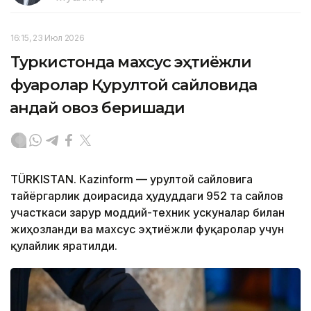
16:15, 23 Июл 2026
Туркистонда махсус эҳтиёжли
фуқаролар Қурултой сайловида
қандай овоз беришади
TÜRKISTAN. Кazinform — Қурултой сайловига
тайёргарлик доирасида ҳудуддаги 952 та сайлов
участкаси зарур моддий-техник ускуналар билан
жиҳозланди ва махсус эҳтиёжли фуқаролар учун
қулайлик яратилди.