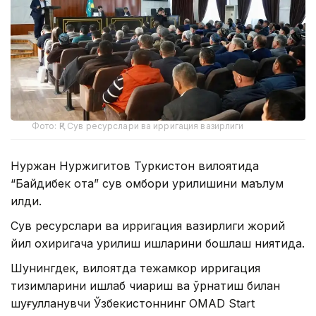
Фото: ҚР Сув ресурслари ва ирригация вазирлиги
Нуржан Нуржигитов Туркистон вилоятида
“Байдибек ота” сув омбори қурилишини маълум
қилди.
Сув ресурслари ва ирригация вазирлиги жорий
йил охиригача қурилиш ишларини бошлаш ниятида.
Шунингдек, вилоятда тежамкор ирригация
тизимларини ишлаб чиқариш ва ўрнатиш билан
шуғулланувчи Ўзбекистоннинг OMAD Start