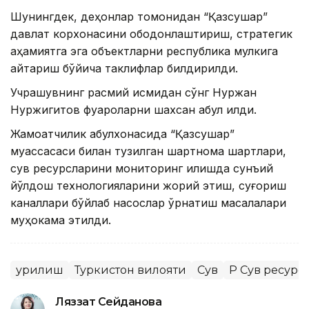
Шунингдек, деҳқонлар томонидан “Қазсушар”
давлат корхонасини ободонлаштириш, стратегик
аҳамиятга эга объектларни республика мулкига
қайтариш бўйича таклифлар билдирилди.
Учрашувнинг расмий қисмидан сўнг Нуржан
Нуржигитов фуқароларни шахсан қабул қилди.
Жамоатчилик қабулхонасида “Қазсушар”
муассасаси билан тузилган шартнома шартлари,
сув ресурсларини мониторинг қилишда сунъий
йўлдош технологияларини жорий этиш, суғориш
каналлари бўйлаб насослар ўрнатиш масалалари
муҳокама этилди.
Қурилиш
Туркистон вилояти
Сув
ҚР Сув ресур
Ляззат Сейданова