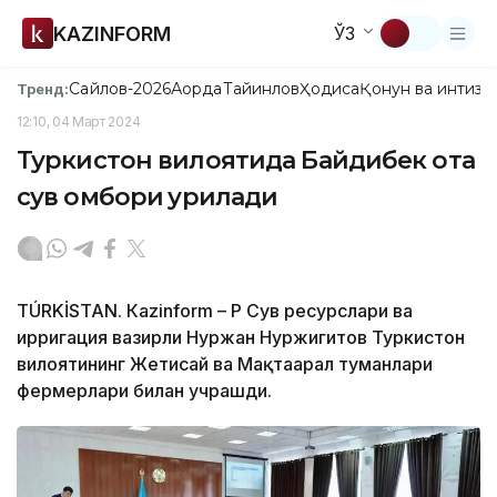
KAZINFORM
ЎЗ
Сайлов-2026
Ақорда
Тайинлов
Ҳодиса
Қонун ва интизо
Тренд:
12:10, 04 Март 2024
Туркистон вилоятида Байдибек ота
сув омбори қурилади
TÚRKİSTAN. Кazinform – ҚР Сув ресурслари ва
ирригация вазирли Нуржан Нуржигитов Туркистон
вилоятининг Жетисай ва Мақтаарал туманлари
фермерлари билан учрашди.