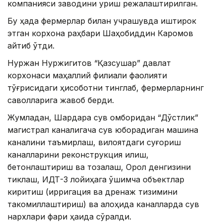
компанияси заводини қуриш режалаштирилган.
Бу ҳақда фермерлар билан учрашувда иштирок
этган корхона раҳбари Шаҳобиддин Каромов
айтиб ўтди.
Нуржан Нуржигитов “Қазсушар” давлат
корхонаси маҳаллий филиали фаолияти
тўғрисидаги ҳисоботни тинглаб, фермерларнинг
саволларига жавоб берди.
Жумладан, Шардара сув омборидан “Дўстлик”
магистрал каналигача сув юборадиган машина
каналини таъмирлаш, вилоятдаги суғориш
каналларини реконструкция қилиш,
бетонлаштириш ва тозалаш, Орол денгизини
тиклаш, ИДТ-3 лойиҳага қўшимча объектлар
киритиш (ирригация ва дренаж тизимини
такомиллаштириш) ва алоҳида каналларда сув
нархлари фарқи ҳақида сўралди.