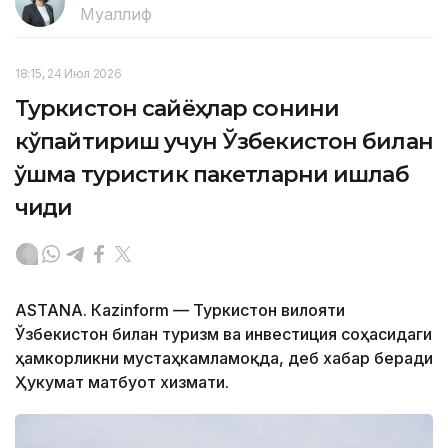
Муаллиф
18:15, 24 Июл 2026
Туркистон сайёҳлар сонини
кўпайтириш учун Ўзбекистон билан
қўшма туристик пакетларни ишлаб
чиқди
ASTANА. Кazinform — Туркистон вилояти
Ўзбекистон билан туризм ва инвестиция соҳасидаги
ҳамкорликни мустаҳкамламоқда, деб хабар беради
Ҳукумат матбуот хизмати.