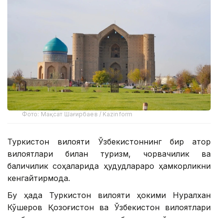
Фото: Мақсат Шағирбаев / Kazinform
Туркистон вилояти Ўзбекистоннинг бир қатор
вилоятлари билан туризм, чорвачилик ва
балиқчилик соҳаларида ҳудудлараро ҳамкорликни
кенгайтирмоқда.
Бу ҳақда Туркистон вилояти ҳокими Нуралхан
Кўшеров Қозоғистон ва Ўзбекистон вилоятлари