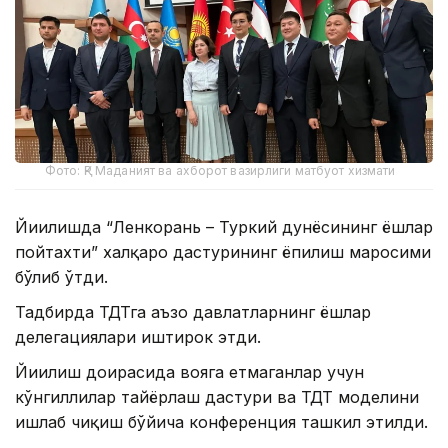
Фото: ҚР Маданият ва ахборот вазирлиги матбуот хизмати
Йиғилишда “Ленкорань – Туркий дунёсининг ёшлар
пойтахти” халқаро дастурининг ёпилиш маросими
бўлиб ўтди.
Тадбирда ТДТга аъзо давлатларнинг ёшлар
делегациялари иштирок этди.
Йиғилиш доирасида вояга етмаганлар учун
кўнгиллилар тайёрлаш дастури ва ТДТ моделини
ишлаб чиқиш бўйича конференция ташкил этилди.