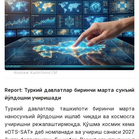
Коллаж: Kazinform/ СИ
Report: Туркий давлатлар биринчи марта сунъий
йўлдошни учиришади
Туркий давлатлар ташкилоти биринчи марта
наносунъий йўлдошни ишлаб чиқади ва космосга
учиришни режалаштирмоқда. Қўшма космик кема
«OTS-SAT» деб номланади ва учириш санаси 2027