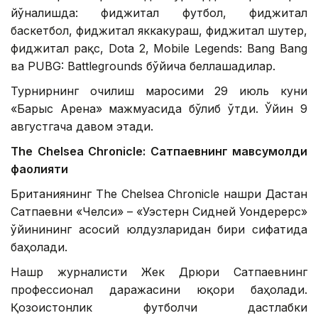
йўналишда: фиджитал футбол, ​​фиджитал
баскетбол, ​​фиджитал яккакураш, фиджитал шутер,
фиджитал рақс, Dota 2, Mobile Legends: Bang Bang
ва PUBG: Battlegrounds бўйича беллашадилар.
Турнирнинг очилиш маросими 29 июль куни
«Барыс Арена» мажмуасида бўлиб ўтди. Ўйин 9
августгача давом этади.
The Chelsea Chronicle: Сатпаевнинг мавсумолди
фаолияти
Британиянинг The Chelsea Chronicle нашри Дастан
Сатпаевни «Челси» – «Уэстерн Сидней Уондерерс»
ўйинининг асосий юлдузларидан бири сифатида
баҳолади.
Нашр журналисти Жек Дрюри Сатпаевнинг
профессионал даражасини юқори баҳолади.
Қозоғистонлик футболчи дастлабки