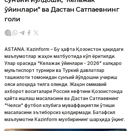
ўйинлари" ва Дастан Сатпаевнинг
голи
ASTANА. Кazinform – Бу ҳафта Қозоғистон ҳақидаги
маълумотлар жаҳон матбуотида кўп ёритилди.
Улар орасида "Келажак ўйинлари - 2026" халқаро
мультиспорт турнири ва Туркий давлатлар
ташкилоти томонидан сунъий йўлдошни учириш
ғояси алоҳида тилга олинди. Жаҳон оммавий
ахборот воситалари Россия нефтини Қозоғистонда
қайта ишлаш масаласини ва Дастан Сатпаевнинг
"Челси" футбол клубига муваффақиятли ўтиши
масаласини эътиборсиз қолдирмади. Батафсил
маълумотни Кazinform мухбирининг шарҳида ўқинг.