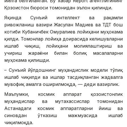
йилга белгиланган. Бу хабар Report агентлигининг
Қозоғистон бюроси томонидан эълон қилинди.
Яқинда Сунъий интеллект ва рақамли
ривожланиш вазири Жасулан Мадиев ва ТДТ бош
котиби Кубаничбек Омуралиев лойиҳани муҳокама
қилди. Томонлар лойиҳа доирасида келишувларни
ишлаб чиқиш, лойиҳани молиялаштириш ва
учириш жараёни билан боғлиқ масалаларни
муҳокама қилишди.
– Сунъий йўлдошнинг муҳандислик модели тўлиқ
ишлаб чиқилди ва ишлар тасдиқланган жадвалга
мувофиқ амалга оширилмоқда, — деди вазирлик.
Маълумки, космик аппарат қозоғистонлик
муҳандислар ва мутахассислар томонидан
Астанадаги космик аппаратларни йиғиш ва
синовдан ўтказиш мажмуасида ишлаб
чиқилмоқда.