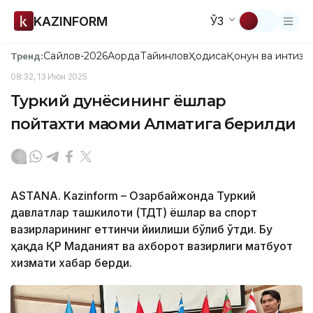
KAZINFORM
ЎЗ
Сайлов-2026
Ақорда
Тайинлов
Ҳодиса
Қонун ва интизо
Тренд:
08:32, 13 Июн 2025
Туркий дунёсининг ёшлар
пойтахти мақоми Алматига берилди
ASTANA. Kazinform – Озарбайжонда Туркий
давлатлар ташкилоти (ТДТ) ёшлар ва спорт
вазирларининг еттинчи йиғилиши бўлиб ўтди. Бу
ҳақда ҚР Маданият ва ахборот вазирлиги матбуот
хизмати хабар берди.