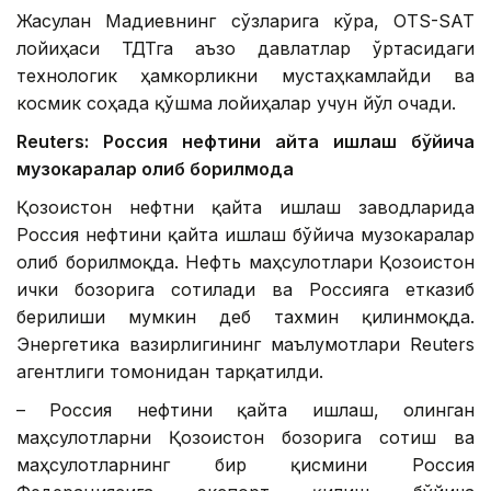
Жасулан Мадиевнинг сўзларига кўра, OTS-SAT
лойиҳаси ТДТга аъзо давлатлар ўртасидаги
технологик ҳамкорликни мустаҳкамлайди ва
космик соҳада қўшма лойиҳалар учун йўл очади.
Reuters: Россия нефтини қайта ишлаш бўйича
музокаралар олиб борилмоқда
Қозоғистон нефтни қайта ишлаш заводларида
Россия нефтини қайта ишлаш бўйича музокаралар
олиб борилмоқда. Нефть маҳсулотлари Қозоғистон
ички бозорига сотилади ва Россияга етказиб
берилиши мумкин деб тахмин қилинмоқда.
Энергетика вазирлигининг маълумотлари Reuters
агентлиги томонидан тарқатилди.
– Россия нефтини қайта ишлаш, олинган
маҳсулотларни Қозоғистон бозорига сотиш ва
маҳсулотларнинг бир қисмини Россия