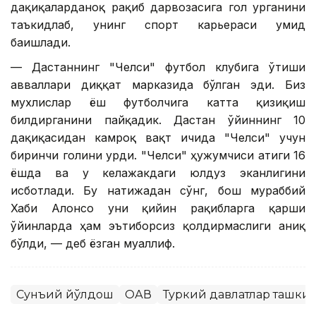
дақиқаларданоқ рақиб дарвозасига гол урганини
таъкидлаб, унинг спорт карьераси умид
бағишлади.
— Дастаннинг "Челси" футбол клубига ўтиши
авваллари диққат марказида бўлган эди. Биз
мухлислар ёш футболчига катта қизиқиш
билдирганини пайқадик. Дастан ўйиннинг 10
дақиқасидан камроқ вақт ичида "Челси" учун
биринчи голини урди. "Челси" ҳужумчиси атиги 16
ёшда ва у келажакдаги юлдуз эканлигини
исботлади. Бу натижадан сўнг, бош мураббий
Хаби Алонсо уни қийин рақибларга қарши
ўйинларда ҳам эътиборсиз қолдирмаслиги аниқ
бўлди, — деб ёзган муаллиф.
Сунъий йўлдош
ОАВ
Туркий давлатлар ташки