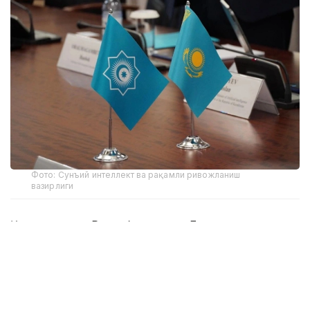
Фото: Сунъий интеллект ва рақамли ривожланиш
вазирлиги
Қозоғистон Республикаси Бош вазирининг
ўринбосари — Сунъий интеллект ва рақамли
ривожланиш вазири Жаслан Мадиев Туркий
давлатлар ташкилоти Бош котиби Кубаничбек
Омуралиев билан учрашув ўтказди.