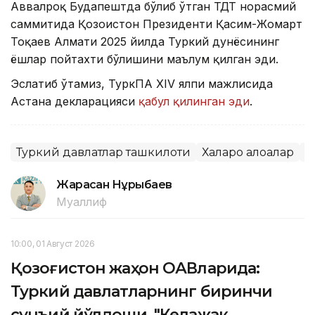
Аввалроқ Будапештда бўлиб ўтган ТДТ норасмий
саммитида Қозоғистон Президенти Қасим-Жомарт
Тоқаев Алмати 2025 йилда Туркий дунёсининг
ёшлар пойтахти бўлишини маълум қилган эди.
Эслатиб ўтамиз, ТуркПА ХIV ялпи мажлисида
Астана декларацияси
қабул қилинган эди
.
Туркий давлатлар ташкилоти
Халқаро алоқалар
М
Жарасқан Нұрыбаев
Муаллиф
10:00, 01 Август 2026
Қозоғистон жаҳон ОАВларида:
Туркий давлатларнинг биринчи
сунъий йўлдоши, "Келажак