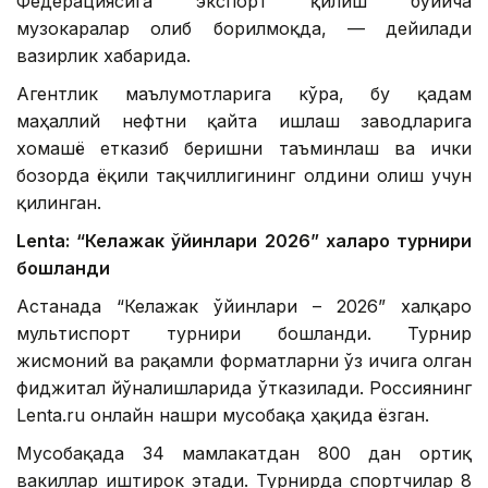
Федерациясига экспорт қилиш бўйича
музокаралар олиб борилмоқда, — дейилади
вазирлик хабарида.
Агентлик маълумотларига кўра, бу қадам
маҳаллий нефтни қайта ишлаш заводларига
хомашё етказиб беришни таъминлаш ва ички
бозорда ёқилғи тақчиллигининг олдини олиш учун
қилинган.
Lentа: “Келажак ўйинлари 2026” халқаро турнири
бошланди
Астанада “Келажак ўйинлари – 2026” халқаро
мультиспорт турнири бошланди. Турнир
жисмоний ва рақамли форматларни ўз ичига олган
фиджитал йўналишларида ўтказилади. Россиянинг
Lenta.ru онлайн нашри мусобақа ҳақида ёзган.
Мусобақада 34 мамлакатдан 800 дан ортиқ
вакиллар иштирок этади. Турнирда спортчилар 8