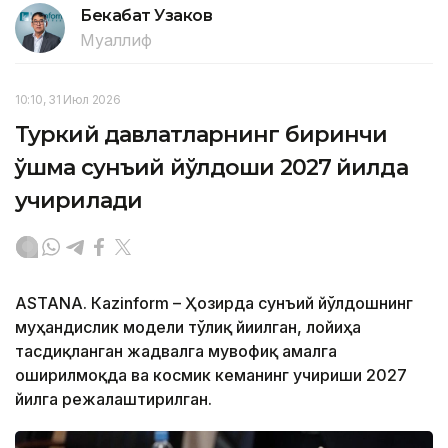
Бекабат Узаков
Муаллиф
10:10, 31 Июл 2026
Туркий давлатларнинг биринчи
қўшма сунъий йўлдоши 2027 йилда
учирилади
ASTANА. Кazinform – Ҳозирда сунъий йўлдошнинг
муҳандислик модели тўлиқ йиғилган, лойиҳа
тасдиқланган жадвалга мувофиқ амалга
оширилмоқда ва космик кеманинг учириши 2027
йилга режалаштирилган.