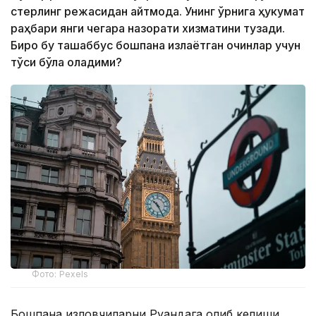
стерлинг режасидан қайтмоқда. Унинг ўрнига ҳукумат
раҳбари янги чегара назорати хизматини тузади.
Бироқ бу ташаббус бошпана излаётган қочқинлар учун
тўсиқ бўла оладими?
Фото: Pexels
Бошпана изловчиларни Руандага олиб келиши