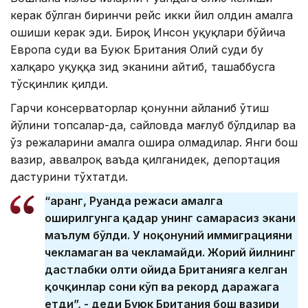
керак бўлган биринчи рейс икки йил олдин амалга
ошиши керак эди. Бироқ Инсон ҳуқуқлари бўйича
Европа суди ва Буюк Британия Олий суди бу
халқаро ҳуқуққа зид эканини айтиб, ташаббусга
тўсқинлик қилди.
Гарчи консерваторлар қонунни айланиб ўтиш
йўлини топсалар-да, сайловда мағлуб бўлдилар ва
ўз режаларини амалга ошира олмадилар. Янги бош
вазир, аввалроқ ваъда қилганидек, депортация
дастурини тўхтатди.
“Қаранг, Руанда режаси амалга
оширилгунга қадар унинг самарасиз экани
маълум бўлди. У ноқонуний иммиграцияни
чекламаган ва чекламайди. Жорий йилнинг
дастлабки олти ойида Британияга келган
қочқинлар сони кўп ва рекорд даражага
етди”, - деди Буюк Британия бош вазири