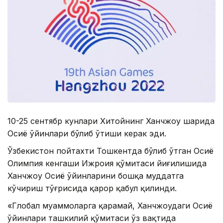
10-25 сентябр кунлари Хитойнинг Ханчжоу шаҳрида
Осиё ўйинлари бўлиб ўтиши керак эди.
Ўзбекистон пойтахти Тошкентда бўлиб ўтган Осиё
Олимпия кенгаши Ижроия қўмитаси йиғилишида
Ханчжоу Осиё ўйинларини бошқа муддатга
кўчириш тўғрисида қарор қабул қилинди.
«Глобал муаммоларга қарамай, Ханчжоудаги Осиё
ўйинлари ташкилий қўмитаси ўз вақтида