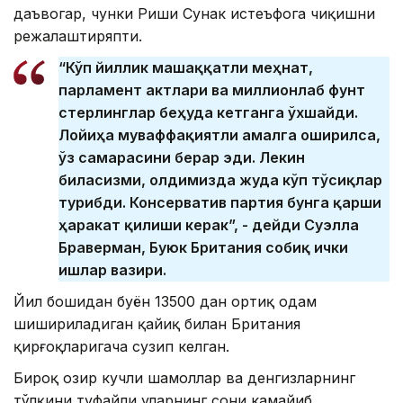
даъвогар
, чунки Риши Сунак истеъфога чиқишни
режалаштиряпти.
“Кўп йиллик машаққатли меҳнат,
парламент актлари ва миллионлаб фунт
стерлинглар беҳуда кетганга ўхшайди.
Лойиҳа муваффақиятли амалга оширилса,
ўз самарасини берар эди. Лекин
биласизми, олдимизда жуда кўп тўсиқлар
турибди. Консерватив партия бунга қарши
ҳаракат қилиши керак”, - дейди Суэлла
Браверман, Буюк Британия собиқ ички
ишлар вазири.
Йил бошидан буён 13500 дан ортиқ одам
шишириладиган қайиқ билан Британия
қирғоқларигача сузип келган.
Бироқ ҳозир кучли шамоллар ва денгизларнинг
тўлқини туфайли уларнинг сони камайиб