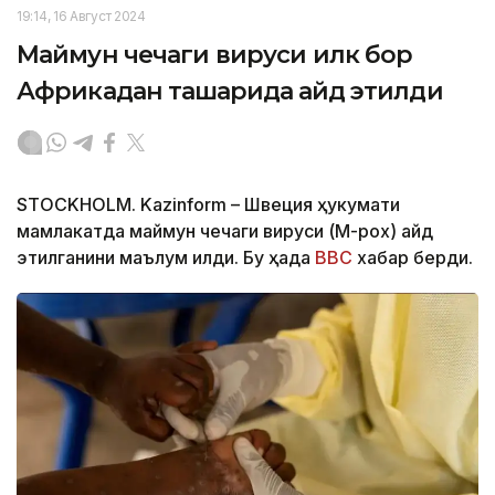
19:14, 16 Август 2024
Маймун чечаги вируси илк бор
Африкадан ташқарида қайд этилди
STOCKHOLM. Kazinform – Швеция ҳукумати
мамлакатда маймун чечаги вируси (M-pox) қайд
этилганини маълум қилди. Бу ҳақда
BBC
хабар берди.