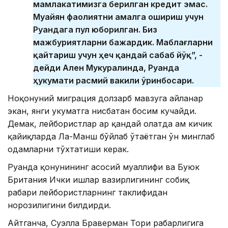
мамлакатимизга берилган кредит эмас.
Муайян фаолиятни амалга ошириш учун
Руандага пул юборилган. Биз
мажбуриятларни бажардик. Маблағларни
қайтариш учун ҳеч қандай сабаб йўқ”, -
дейди Ален Мукуралинда, Руанда
ҳукумати расмий вакили ўринбосари.
Ноқонуний миграция долзарб мавзуга айланар
экан, янги ҳукуматга нисбатан босим кучайди.
Демак, лейбористлар ҳар қандай ҳолатда ҳам кичик
қайиқларда Ла-Манш бўйлаб ўтаётган ўн минглаб
одамларни тўхтатиши керак.
Руанда қонунининг асосий муаллифи ва Буюк
Британия Ички ишлар вазирлигининг собиқ
раҳбари лейбористларнинг таклифидан
норозилигини билдирди.
Айтганча,
Суэлла Браверман Тори раҳбарлигига