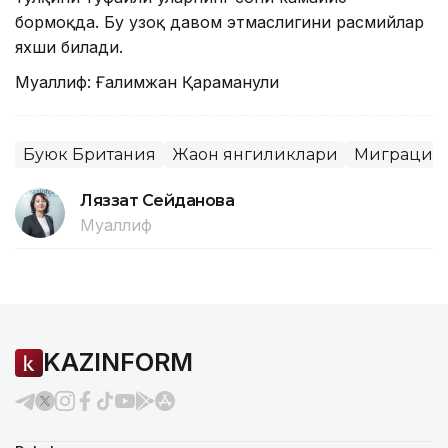
бормоқда. Бу узоқ давом этмаслигини расмийлар
яхши билади.
Муаллиф: Ғалимжан Қараманули
Буюк Британия
Жаҳон янгиликлари
Миграция
Ляззат Сейданова
Муаллиф
KAZINFORM