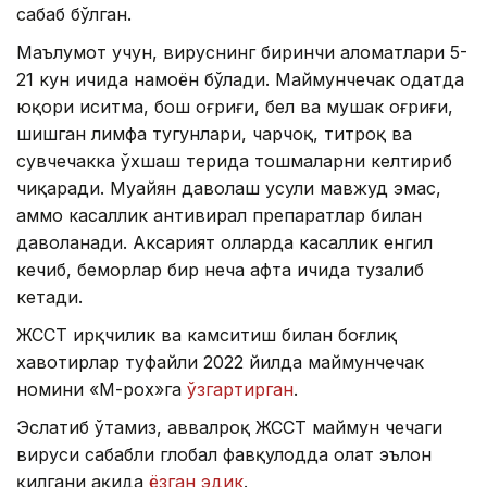
сабаб бўлган.
Маълумот учун, вируснинг биринчи аломатлари 5-
21 кун ичида намоён бўлади. Маймунчечак одатда
юқори иситма, бош оғриғи, бел ва мушак оғриғи,
шишган лимфа тугунлари, чарчоқ, титроқ ва
сувчечакка ўхшаш терида тошмаларни келтириб
чиқаради. Муайян даволаш усули мавжуд эмас,
аммо касаллик антивирал препаратлар билан
даволанади. Аксарият ҳолларда касаллик енгил
кечиб, беморлар бир неча ҳафта ичида тузалиб
кетади.
ЖССТ ирқчилик ва камситиш билан боғлиқ
хавотирлар туфайли 2022 йилда маймунчечак
номини «М-pox»га
ўзгартирган
.
Эслатиб ўтамиз, аввалроқ ЖССТ маймун чечаги
вируси сабабли глобал фавқулодда ҳолат эълон
қилгани ҳақида
ёзган эдик
.