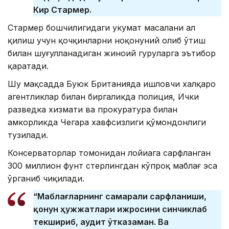
Кир Стармер.
Стармер бошчилигидаги ҳукумат масалани ҳал
қилиш учун қочқинларни ноқонуний олиб ўтиш
билан шуғулланадиган жиноий гуруҳларга эътибор
қаратади.
Шу мақсадда Буюк Британияда ишловчи халқаро
агентликлар билан биргаликда полиция, Ички
разведка хизмати ва прокуратура билан
ҳамкорликда Чегара хавфсизлиги қўмондонлиги
тузилади.
Консерваторлар томонидан лойиҳага сарфланган
300 миллион фунт стерлингдан кўпроқ маблағ эса
ўрганиб чиқилади.
“Маблағларнинг самарали сарфланиши,
қонун ҳужжатлари ижросини синчиклаб
текшириб, аудит ўтказаман. Ва