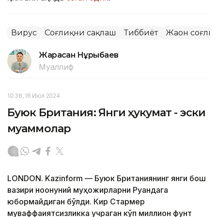
Вирус
Соғлиқни сақлаш
Тиббиёт
Жаҳон соғли
Жарасқан Нұрыбаев
Муаллиф
10:38, 16 Июл 2024
Буюк Британия: Янги ҳукумат - эски
муаммолар
LONDON. Kazinform — Буюк Британиянинг янги бош
вазири ноқонуний муҳожирларни Руандага
юбормайдиган бўлди. Кир Стармер
муваффақиятсизликка учраган кўп миллион фунт