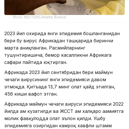
Фото: REUTERS/Arlette Bashizi
2023 йил охирида янги эпидемия бошланганидан
бери бу вирус Африкадан ташқарида биринчи
марта аниқланган. Расмийларнинг
тушунтиришича, бемор касалликни Африкага
сафари пайтида юқтирган.
Африкада 2023 йил сентябридан бери маймун
чечаги вирусининг янги эпидемияси давом
этмоқда. Қитъада 13,7 минг ҳолат қайд этилган,
456 киши вафот этган.
Африкада маймун чечаги вируси эпидемияси 2022
йилда ҳам кузатилди ва ЖССТ ҳам халқаро аҳамиятга
молик фавқулодда ҳолат эълон қилди. Ушбу
эпидемияга ҳозиргидан камроқ хавфли штамм