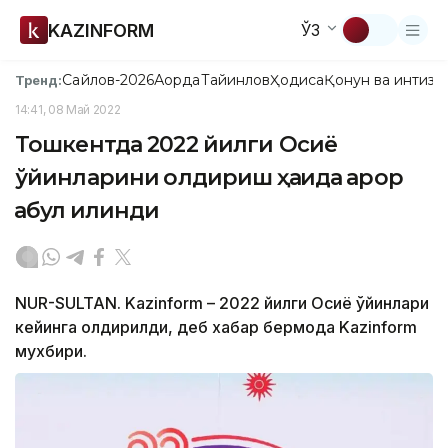
KAZINFORM
ЎЗ
Сайлов-2026
Ақорда
Тайинлов
Ҳодиса
Қонун ва интизо
Тренд:
14:41, 08 Май 2022
Тошкентда 2022 йилги Осиё
ўйинларини қолдириш ҳақида қарор
қабул қилинди
NUR-SULTAN. Kazinform – 2022 йилги Осиё ўйинлари
кейинга қолдирилди, деб хабар бермоқда Kazinform
мухбири.