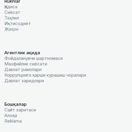
Ruknlar
Ҳодиса
Сиёсат
Таҳлил
Иқтисодиёт
Жаҳон
Агентлик ҳақида
Фойдаланувчи шартномаси
Махфийлик сиёсати
Давлат рамзлари
Коррупцияга қарши курашиш чоралари
Давлат харидлари
Бошқалар
Сайт харитаси
Алоқа
Reklamа