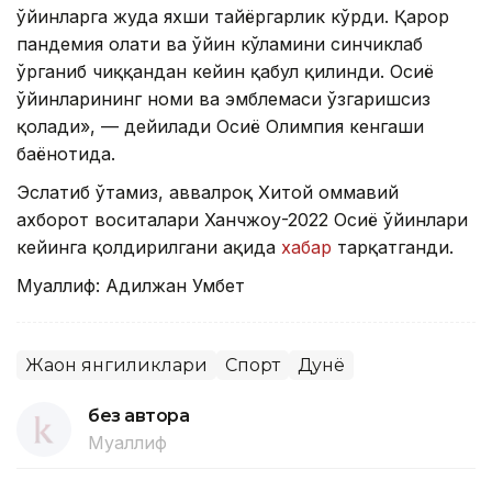
ўйинларга жуда яхши тайёргарлик кўрди. Қарор
пандемия ҳолати ва ўйин кўламини синчиклаб
ўрганиб чиққандан кейин қабул қилинди. Осиё
ўйинларининг номи ва эмблемаси ўзгаришсиз
қолади», — дейилади Осиё Олимпия кенгаши
баёнотида.
Эслатиб ўтамиз, аввалроқ Хитой оммавий
ахборот воситалари Ханчжоу-2022 Осиё ўйинлари
кейинга қолдирилгани ҳақида
хабар
тарқатганди.
Муаллиф: Адилжан Умбет
Жаҳон янгиликлари
Спорт
Дунё
без автора
Муаллиф