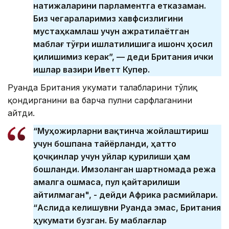
натижаларини парламентга етказаман.
Биз чегараларимиз хавфсизлигини
мустаҳкамлаш учун ажратилаётган
маблағ тўғри ишлатилишига ишонч ҳосил
қилишимиз керак”, — деди Британия ички
ишлар вазири Иветт Купер.
Руанда Британия ҳукумати талабларини тўлиқ
қондирганини ва барча пулни сарфлаганини
айтди.
“Муҳожирларни вақтинча жойлаштириш
учун бошпана тайёрланди, ҳатто
қочқинлар учун уйлар қурилиши ҳам
бошланди. Имзоланган шартномада режа
амалга ошмаса, пул қайтарилиши
айтилмаган", - дейди Африка расмийлари.
“Аслида келишувни Руанда эмас, Британия
ҳукумати бузган. Бу маблағлар