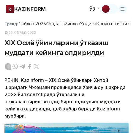
KAZINFORM
ЎЗ
Сайлов-2026
Ақорда
Тайинлов
Ҳодиса
Қонун ва интизо
Тренд:
15:25, 06 Май 2022
XIX Осиё ўйинларини ўтказиш
муддати кейинга қолдирилди
PEKIN. Kazinform – XIX Осиё ўйинлари Хитой
шарқидаги Чжецзян провинцияси Ханчжоу шаҳрида
2022 йил сентябрида ўтказилиши
режалаштирилган эди, бироқ энди унинг муддати
кейинга қолдирилди, деб хабар беради Kazinform
мухбири.