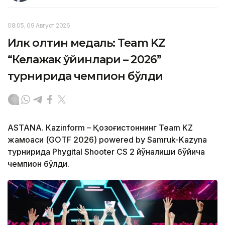
08:05, 09 Август 2026
Илк олтин медаль: Team KZ
“Келажак ўйинлари – 2026”
турнирида чемпион бўлди
ASTANА. Кazinform – Қозоғистоннинг Team KZ
жамоаси (GOTF 2026) powered by Samruk-Kazyna
турнирида Phygital Shooter CS 2 йўналиши бўйича
чемпион бўлди.