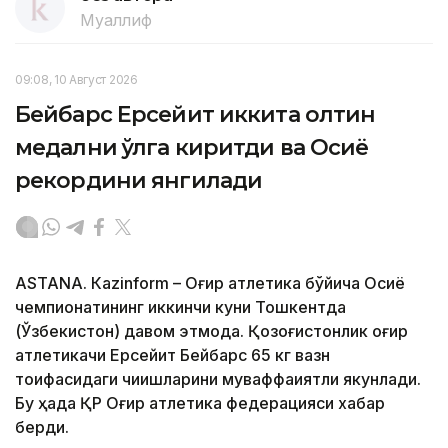
Муаллиф
09:08, 10 Август 2026
Бейбарс Ерсейит иккита олтин
медални қўлга киритди ва Осиё
рекордини янгилади
ASTANА. Кazinform – Оғир атлетика бўйича Осиё
чемпионатининг иккинчи куни Тошкентда
(Ўзбекистон) давом этмоқда. Қозоғистонлик оғир
атлетикачи Ерсейит Бейбарс 65 кг вазн
тоифасидаги чиқишларини муваффақиятли якунлади.
Бу ҳақда ҚР Оғир атлетика федерацияси хабар
берди.