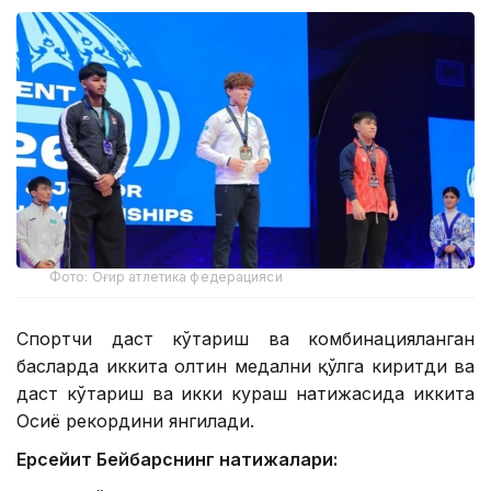
Фото: Оғир атлетика федерацияси
Спортчи даст кўтариш ва комбинацияланган
баҳсларда иккита олтин медални қўлга киритди ва
даст кўтариш ва икки кураш натижасида иккита
Осиё рекордини янгилади.
Ерсейит Бейбарснинг натижалари: