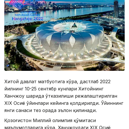
Хитой давлат матбуотига кўра, дастлаб 2022
йилнинг 10-25 сентябр кунлари Хитойнинг
Ханчжоу шаҳрида ўтказилиши режалаштирилган
XIX Осиё ўйинлари кейинга қолдирилди. Ўйиннинг
янги санаси тез орада эълон қилинади.
Қозоғистон Миллий олимпия қўмитаси
маълумотларига кўра, Ханчжоудаги XIX Осиё