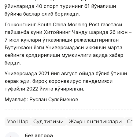
ўйинларида 40 спорт турининг 61 йўналиши
бўйича баҳслар олиб борилади.
Гонконгнинг South China Morning Post газетаси
пайшанба куни Хитойнинг Чэнду шаҳрида 26 июн –
7 июл кунлари ўтказилиши режалаштирилган
Бутунжаҳон ёзги Универсиадаси иккинчи марта
кейинга қолдирилиши мумкинлиги ҳақида хабар
берди.
Универсиада 2021 йил август ойида бўлиб ўтиши
керак эди, бироқ коронавирус пандемияси
туфайли 2022 йилга кўчирилган.
Муаллиф: Руслан Сулейменов
Узоқ Шарқ
Суд тизими
Жаҳон янгиликлари
Спо
без автора