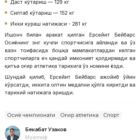
Даст кўтариш — 129 кг
Силтаб кўтариш — 152 кг
Икки кураш натижаси - 281 кг
Ишонч билан ҳаракат қилган Ерсейит Бейбарс
Осиёнинг энг кучли спортчисига айланди ва ўз
вазн тоифасида бошқа мамлакатлардан келган
спортчиларга ҳеч қандай имконият қолдирмади ва
қитъа оғир атлетика тарихига ўз номини ёзди.
Шундай қилиб, Ерсейит Бейбарс ажойиб ўйин
кўрсатди, иккита олтин медални қўлга киритди ва
тарихий натижага эришди.
Осиё чемпионати
Оғир атлетика
Спорт
Бекабат Узаков
Муаллиф