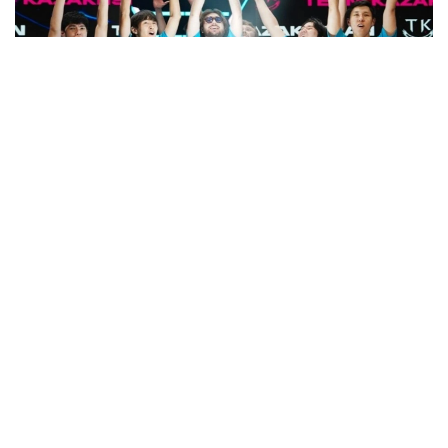
Фото: Спорт ва жисмоний тарбия қўмитаси
Финалда қозоғистонликлар Liga Pro Team
жамоасини 2:1 ҳисобида қийин кечган ўйинда
мағлуб этиб, мусобақанинг олтин медалини қўлга
киритишди.