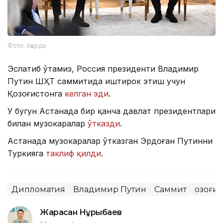
Фото: Ақорда
Эслатиб ўтамиз, Россия президенти Владимир
Путин ШҲТ саммитида иштирок этиш учун
Қозоғистонга
келган эди
.
У бугун Астанада бир қанча давлат президентлари
билан музокаралар
ўтказди
.
Астанада музокаралар ўтказган Эрдоған Путинни
Туркияга
таклиф қилди
.
Дипломатия
Владимир Путин
Саммит
Қозоғи
Жарасқан Нұрыбаев