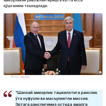
ҳамкорликни ривожлантиришга катта ҳисса
қўшганини таъкидлади.
Фото: Ақорда
“Шанхай ҳамкорлик ташкилотига раислик
ўта нуфузли ва масъулиятли миссия.
Эртага раислигимиз остида амалга