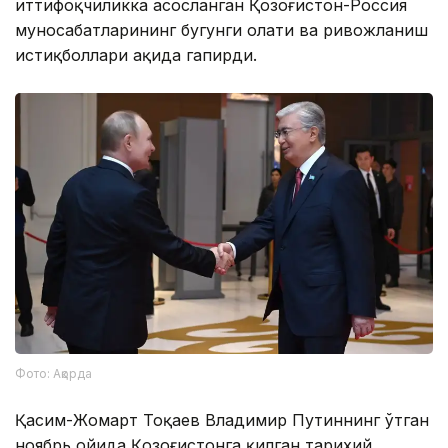
иттифоқчиликка асосланган Қозоғистон-Россия
муносабатларининг бугунги ҳолати ва ривожланиш
истиқболлари ҳақида гапирди.
Фото: Ақорда
Қасим-Жомарт Тоқаев Владимир Путиннинг ўтган
ноябрь ойида Қозоғистонга қилган тарихий