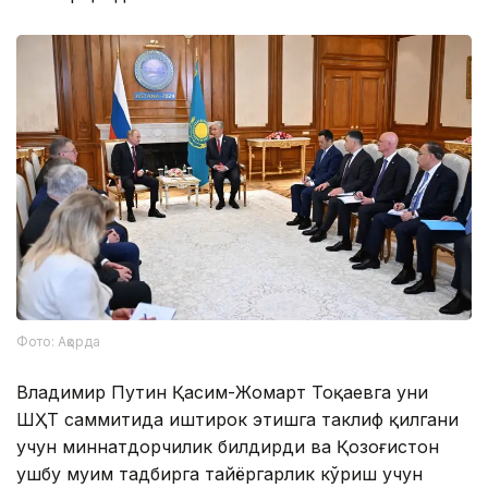
Фото: Ақорда
Владимир Путин Қасим-Жомарт Тоқаевга уни
ШҲТ саммитида иштирок этишга таклиф қилгани
учун миннатдорчилик билдирди ва Қозоғистон
ушбу муҳим тадбирга тайёргарлик кўриш учун