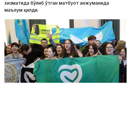
хизматида бўлиб ўтган матбуот анжуманида
маълум қилди.
Фото: Алмати ҳокимлиги
Унинг сўзларига кўра, концепцияга киритилган
муҳим йўналишлардан бири — секторал
волонтёрликни ривожлантириш.