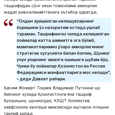
ташрифидан сўнг икки томонлама ҳамкорлик
жадал ривожланаётганига эътибор қаратди.
“Олдин эришилган келишувларнинг
боришини ўз назоратим остида ушлаб
тураман. Ташрифингиз чоғида келишилган
лойиҳалар катта аҳамиятга эга бўлиб,
мамлакатларимиз ўзаро ҳамкорлигининг
стратегик хусусияти билан боғлиқ. Шунинг
учун уларнинг амалга ошишига шубҳам йўқ.
Чунки бу лойиҳалар Қозоғистон ва Россия
Федерацияси манфаатларига мос келади”,
– деди Давлат раҳбари.
Қасим-Жомарт Тоқаев Владимир Путинни шу
йилнинг кузида Қозоғистонга яна ташриф
буюришни, шунингдек, КХШТ Коллектив
хавфсизлик кенгаши мажлисида иштирок этишни
таклиф қилди.