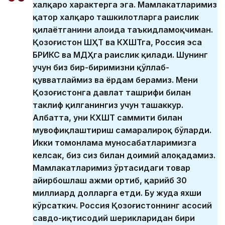
халқаро характерга эга. Мамлакатларимиз
қатор халқаро ташкилотларга раислик
қилаётганини алоҳида таъкидламоқчиман.
Қозоғистон ШҲТ ва КХШТга, Россия эса
БРИКС ва МДҲга раислик қилади. Шунинг
учун биз бир-биримизни қўллаб-
қувватлаймиз ва ёрдам берамиз. Мени
Қозоғистонга давлат ташрифи билан
таклиф қилганингиз учун ташаккур.
Албатта, уни КХШТ саммити билан
мувофиқлаштириш самаралироқ бўларди.
Икки томонлама муносабатларимизга
келсак, биз сиз билан доимий алоқадамиз.
Мамлакатларимиз ўртасидаги товар
айирбошлаш ҳажми ортиб, қарийб 30
миллиард долларга етди. Бу жуда яхши
кўрсаткич. Россия Қозоғистоннинг асосий
савдо-иқтисодий шерикларидан бири