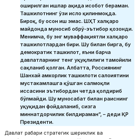
оширилган ишлар ҳақида ҳисобот бераман.
Ташкилотнинг ўзи ислоҳ қилинмоқда.
Бироқ, бу осон иш эмас. ШҲТ халқаро
майдонда муносиб обрў-эътибор қозонди.
Менимча, бу энг муваффақиятли халқаро
ташкилотлардан бири. Шу билан бирга, бу
демократик ташкилот, яъни барча
давлатларнинг тенг ҳуқуқлилиги тамойили
сақланиб қолган. Албатта, Россиянинг
Шанхай ҳамкорлик ташкилоти салоҳиятини
мустаҳкамлашга қўшган салмоқли
ҳиссасини эътибордан четда қолдириб
бўлмайди. Шу муносабат билан раиснинг
ҳуқуқидан фойдаланиб, сизга
миннатдорчилик билдираман”, – деди ҚР
Президенти.
Давлат раҳбари стратегик шериклик ва