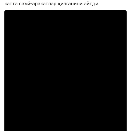
катта саъй-ҳаракатлар қилганини айтди.