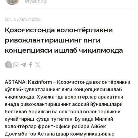
Муаллиф
12:15, 05 Август 2026
Қозоғистонда волонтёрликни
ривожлантиришнинг янги
концепцияси ишлаб чиқилмоқда
ASTANА. Кazinform – Қозоғистонда волонтёрликни
қўллаб-қувватлашнинг янги концепцияси ишлаб
чиқилмоқда. Ҳужжатда волонтёрлар ҳаракатини
янада ривожлантиришнинг асосий йўналишлари
белгилаб берилган ва секторал волонтёрликни
кучайтириш кўзда тутилган. Бу ҳақда Миллий
волонтёрлар фронт-офиси раҳбари Айбек
Досимбетов Астана шаҳар коммуникациялар