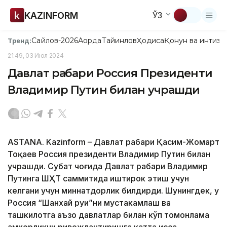
KAZINFORM
ЎЗ
Сайлов-2026
Ақорда
Тайинлов
Ҳодиса
Қонун ва интизо
Тренд:
21:49, 03 Июл 2024
Давлат раҳбари Россия Президенти
Владимир Путин билан учрашди
ASTANA. Kazinform – Давлат раҳбари Қасим-Жомарт
Тоқаев Россия президенти Владимир Путин билан
учрашди. Суҳбат чоғида Давлат раҳбари Владимир
Путинга ШҲТ саммитида иштирок этиш учун
келгани учун миннатдорлик билдирди. Шунингдек, у
Россия “Шанхай руҳи”ни мустаҳкамлаш ва
ташкилотга аъзо давлатлар билан кўп томонлама