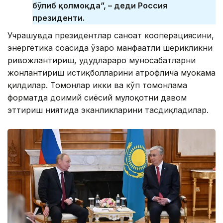
бўлиб қолмоқда”, – деди Россия
президенти.
Учрашувда президентлар саноат кооперациясини,
энергетика соҳасида ўзаро манфаатли шерикликни
ривожлантириш, ҳудудлараро муносабатларни
жонлантириш истиқболларини атрофлича муҳокама
қилдилар. Томонлар икки ва кўп томонлама
форматда доимий сиёсий мулоқотни давом
эттириш ниятида эканликларини тасдиқладилар.