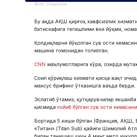
Фото: OceanGate
Бу ҳақда АҚШ қирғоқ хавфсизлик хизмати
батискафига тегишлими ёки йўқми, нома
Қолдиқларни йўқолган сув ости кемаси
машина томонидан топилган.
CNN
маълумотларига кўра, ҳозирда мут
Соҳил қўриқлаш хизмати қисқа вақт ичи
махсус брифинг ўтказишга ваъда берди.
Эслатиб ўтамиз, қутқарувчилар якшанб
қисмида
ғойиб бўлган сув ости кемасин
Бортида 5 киши бўлган (Франция, АҚШ, 
«Титан» (Titan Sub) қайиғи Шимолий Ат
билан танишиш учун 4 минг метр чуқурл