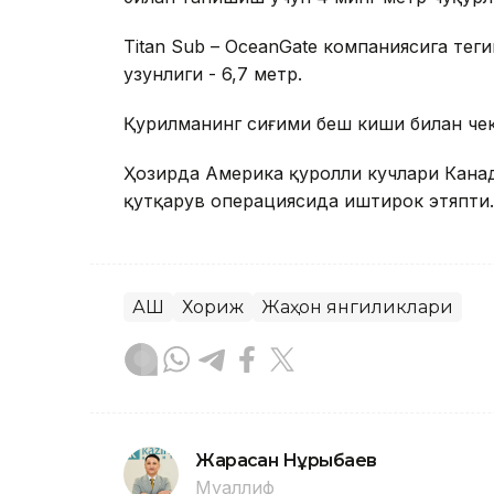
Titan Sub – OceanGate компаниясига теги
узунлиги - 6,7 метр.
Қурилманинг сиғими беш киши билан чек
Ҳозирда Америка қуролли кучлари Канад
қутқарув операциясида иштирок этяпти.
АҚШ
Хориж
Жаҳон янгиликлари
Жарасқан Нұрыбаев
Муаллиф