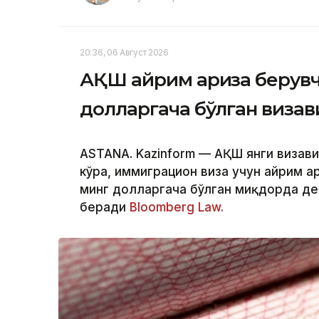
20:36, 06 Август 2026
АҚШ айрим ариза берувч
долларгача бўлган визав
ASTANA. Kazinform — АҚШ янги визав
кўра, иммиграцион виза учун айрим а
минг долларгача бўлган миқдорда де
беради
Bloomberg Law.