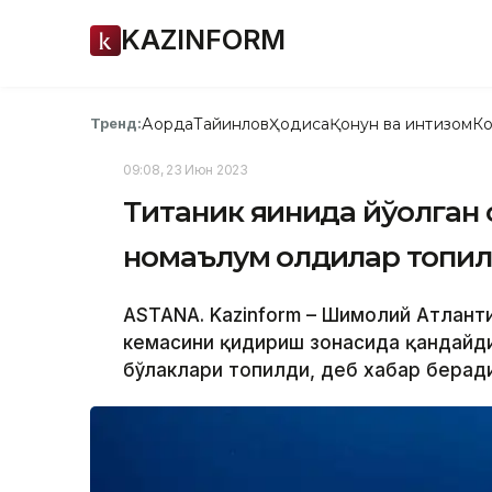
KAZINFORM
Ақорда
Тайинлов
Ҳодиса
Қонун ва интизом
Ко
Тренд:
09:08, 23 Июн 2023
Титаник яқинида йўқолган
номаълум қолдиқлар топи
ASTANA. Kazinform – Шимолий Атланти
кемасини қидириш зонасида қандайд
бўлаклари топилди, деб хабар беради