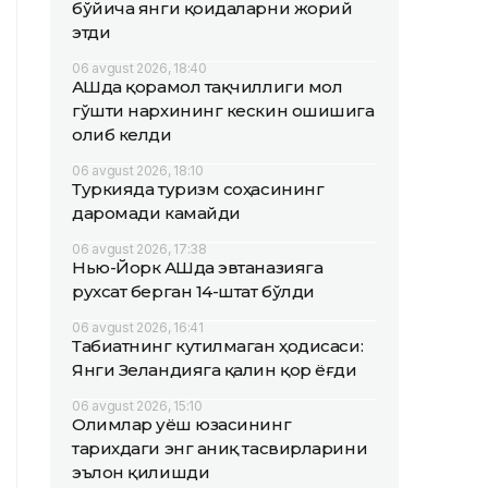
бўйича янги қоидаларни жорий
этди
06 avgust 2026, 18:40
АҚШда қорамол тақчиллиги мол
гўшти нархининг кескин ошишига
олиб келди
06 avgust 2026, 18:10
Туркияда туризм соҳасининг
даромади камайди
06 avgust 2026, 17:38
Нью-Йорк АҚШда эвтаназияга
рухсат берган 14-штат бўлди
06 avgust 2026, 16:41
Табиатнинг кутилмаган ҳодисаси:
Янги Зеландияга қалин қор ёғди
06 avgust 2026, 15:10
Олимлар Қуёш юзасининг
тарихдаги энг аниқ тасвирларини
эълон қилишди