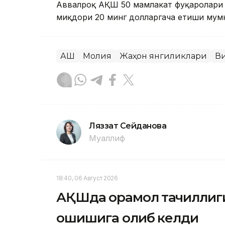
Аввалроқ АҚШ 50 мамлакат фуқаролари 
миқдори 20 минг долларгача етиши мумки
АҚШ
Молия
Жаҳон янгиликлари
В
Ляззат Сейданова
Муаллиф
18:40, 06 Август 2026
АҚШда қорамол тақчиллиг
ошишига олиб келди