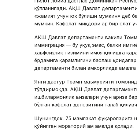
Пилот лойиҳа дастлаб Доминикан Респуб
қўлланилади. АҚШ Давлат департаменти
«жамият учун юк бўлиши мумкин» деб ба
мумкин. Кафолат миқдори ҳар бир ҳолат у
АҚШ Давлат департаменти вакили Томм
иммиграция — бу ҳуқуқ эмас, балки имти
хавфсизлик тизимини ҳимоя қилишга қара
ёрдамига қарамлигини баҳолаш қоидала
департаменти билан ҳамкорликда амалга
Янги дастур Трамп маъмурияти томонид
тўлдирмоқда. АҚШ Давлат департаменти
ишбилармонлик визалари учун ариза бер
бўлган кафолат депозитини талаб қилувч
Шунингдек, 75 мамлакат фуқароларига 
қўйилган мораторий ҳам амалда қолади.