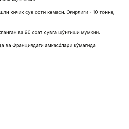
шли кичик сув ости кемаси. Оғирлиги - 10 тонна,
ланган ва 96 соат сувга шўнғиши мумкин.
а ва Франциядаги ҳамкасблари кўмагида