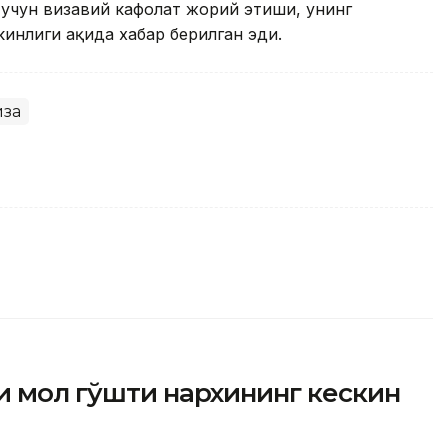
учун визавий кафолат жорий этиши, унинг
нлиги ҳақида хабар берилган эди.
иза
и мол гўшти нархининг кескин