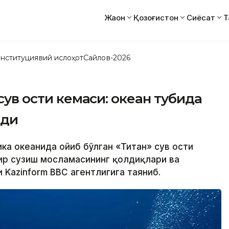
Жаҳон
Қозоғистон
Сиёсат
Т
нституциявий ислоҳот
Сайлов-2026
 сув ости кемаси: океан тубида
лди
ка океанида ғойиб бўлган «Титан» сув ости
ир сузиш мосламасининг қолдиқлари ва
 Kazinform ВВC агентлигига таяниб.