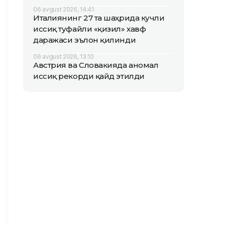
06 avgust 2026, 14:41
Италиянинг 27 та шаҳрида кучли
иссиқ туфайли «қизил» хавф
даражаси эълон қилинди
06 avgust 2026, 13:10
Австрия ва Словакияда аномал
иссиқ рекорди қайд этилди