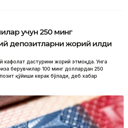
илар учун 250 минг
ий депозитларни жорий қилди
ий кафолат дастурини жорий этмоқда. Унга
риза берувчилар 100 минг доллардан 250
позит қўйиши керак бўлади, деб хабар