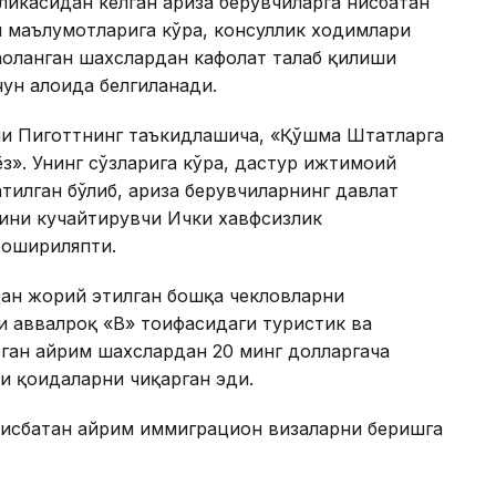
ликасидан келган ариза берувчиларга нисбатан
 маълумотларига кўра, консуллик ходимлари
ҳоланган шахслардан кафолат талаб қилиши
чун алоҳида белгиланади.
и Пиготтнинг таъкидлашича, «Қўшма Штатларга
ёз». Унинг сўзларига кўра, дастур ижтимоий
тилган бўлиб, ариза берувчиларнинг давлат
рини кучайтирувчи Ички хавфсизлик
 ошириляпти.
ан жорий этилган бошқа чекловларни
 аввалроқ «B» тоифасидаги туристик ва
ган айрим шахслардан 20 минг долларгача
и қоидаларни чиқарган эди.
нисбатан айрим иммиграцион визаларни беришга