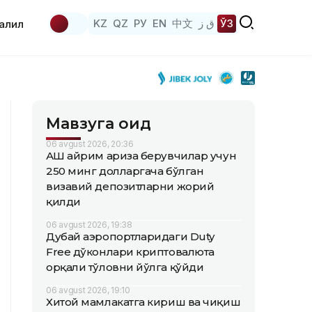
KZ
QZ
РУ
EN
中文
ق ز
ЎЗ
аҳлил
Мавзуга оид
06 avgust 2026, 20:36
АҚШ айрим ариза берувчилар учун
250 минг долларгача бўлган
визавий депозитларни жорий
қилди
06 avgust 2026, 19:38
Дубай аэропортларидаги Duty
Free дўконлари криптовалюта
орқали тўловни йўлга қўйди
06 avgust 2026, 19:10
Хитой мамлакатга кириш ва чиқиш