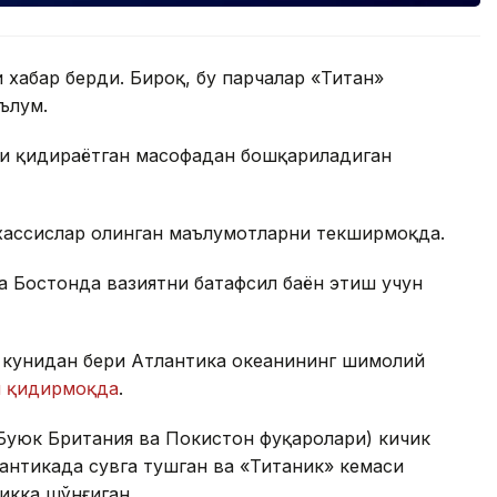
 хабар берди. Бироқ, бу парчалар «Титан»
ълум.
ни қидираётган масофадан бошқариладиган
ахассислар олинган маълумотларни текширмоқда.
да Бостонда вазиятни батафсил баён этиш учун
а кунидан бери Атлантика океанининг шимолий
и қидирмоқда
.
Буюк Британия ва Покистон фуқаролари) кичик
лантикада сувга тушган ва «Титаник» кемаси
икка шўнғиган.