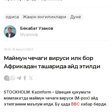
Ҳодиса
Жаҳон янгиликлари
Дунё
Бекабат Узаков
Муаллиф
19:14, 16 Август 2024
Маймун чечаги вируси илк бор
Африкадан ташқарида қайд этилди
STOCKHOLM. Kazinform – Швеция ҳукумати
мамлакатда маймун чечаги вируси (M-pox) қайд
этилганини маълум қилди. Бу ҳақда
BBC
хабар берди.