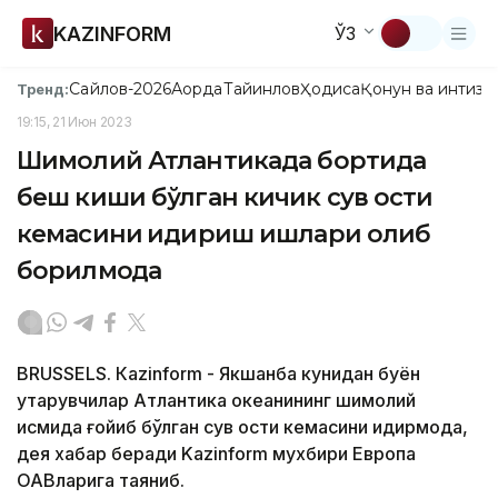
KAZINFORM
ЎЗ
Сайлов-2026
Ақорда
Тайинлов
Ҳодиса
Қонун ва интизо
Тренд:
19:15, 21 Июн 2023
Шимолий Атлантикада бортида
беш киши бўлган кичик сув ости
кемасини қидириш ишлари олиб
борилмоқда
BRUSSELS. Кazinform - Якшанба кунидан буён
қутқарувчилар Атлантика океанининг шимолий
қисмида ғойиб бўлган сув ости кемасини қидирмоқда,
дея хабар беради Kazinform мухбири Европа
ОАВларига таяниб.