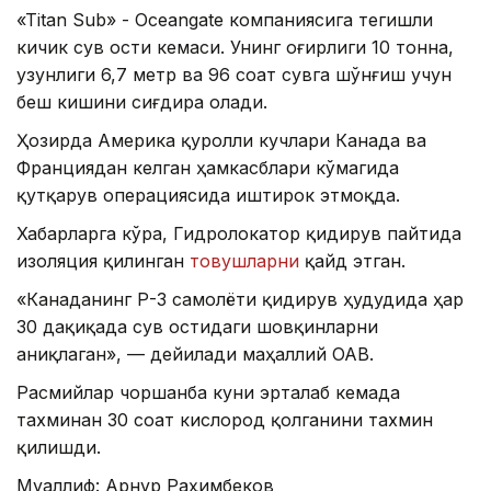
«Titan Sub» - Oceangate компаниясига тегишли
кичик сув ости кемаси. Унинг оғирлиги 10 тонна,
узунлиги 6,7 метр ва 96 соат сувга шўнғиш учун
беш кишини сиғдира олади.
Ҳозирда Америка қуролли кучлари Канада ва
Франциядан келган ҳамкасблари кўмагида
қутқарув операциясида иштирок этмоқда.
Хабарларга кўра, Гидролокатор қидирув пайтида
изоляция қилинган
товушларни
қайд этган.
«Канаданинг Р-3 самолёти қидирув ҳудудида ҳар
30 дақиқада сув остидаги шовқинларни
аниқлаган», — дейилади маҳаллий ОАВ.
Расмийлар чоршанба куни эрталаб кемада
тахминан 30 соат кислород қолганини тахмин
қилишди.
Муаллиф: Арнур Раҳимбеков