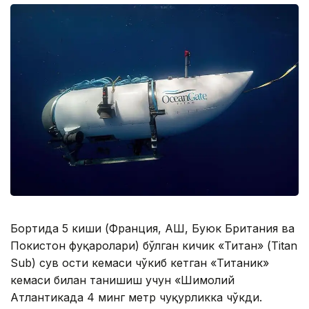
Бортида 5 киши (Франция, АҚШ, Буюк Британия ва
Покистон фуқаролари) бўлган кичик «Титан» (Titan
Sub) сув ости кемаси чўкиб кетган «Титаник»
кемаси билан танишиш учун «Шимолий
Атлантикада 4 минг метр чуқурликка чўкди.