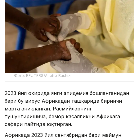
Фото: REUTERS/Arlette Bashizi
2023 йил охирида янги эпидемия бошланганидан
бери бу вирус Африкадан ташқарида биринчи
марта аниқланган. Расмийларнинг
тушунтиришича, бемор касалликни Африкага
сафари пайтида юқтирган.
Африкада 2023 йил сентябридан бери маймун