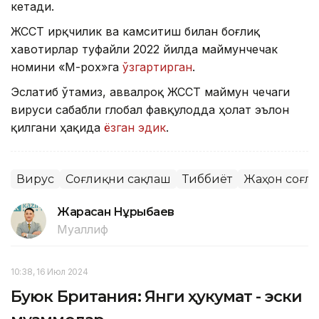
кетади.
ЖССТ ирқчилик ва камситиш билан боғлиқ
хавотирлар туфайли 2022 йилда маймунчечак
номини «М-pox»га
ўзгартирган
.
Эслатиб ўтамиз, аввалроқ ЖССТ маймун чечаги
вируси сабабли глобал фавқулодда ҳолат эълон
қилгани ҳақида
ёзган эдик
.
Вирус
Соғлиқни сақлаш
Тиббиёт
Жаҳон соғл
Жарасқан Нұрыбаев
Муаллиф
10:38, 16 Июл 2024
Буюк Британия: Янги ҳукумат - эски