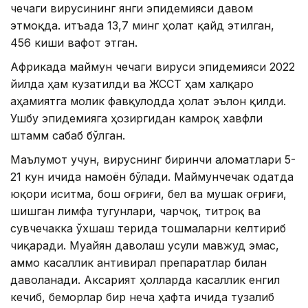
чечаги вирусининг янги эпидемияси давом
этмоқда. Қитъада 13,7 минг ҳолат қайд этилган,
456 киши вафот этган.
Африкада маймун чечаги вируси эпидемияси 2022
йилда ҳам кузатилди ва ЖССТ ҳам халқаро
аҳамиятга молик фавқулодда ҳолат эълон қилди.
Ушбу эпидемияга ҳозиргидан камроқ хавфли
штамм сабаб бўлган.
Маълумот учун, вируснинг биринчи аломатлари 5-
21 кун ичида намоён бўлади. Маймунчечак одатда
юқори иситма, бош оғриғи, бел ва мушак оғриғи,
шишган лимфа тугунлари, чарчоқ, титроқ ва
сувчечакка ўхшаш терида тошмаларни келтириб
чиқаради. Муайян даволаш усули мавжуд эмас,
аммо касаллик антивирал препаратлар билан
даволанади. Аксарият ҳолларда касаллик енгил
кечиб, беморлар бир неча ҳафта ичида тузалиб