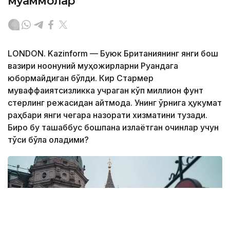
муаммолар
LONDON. Kazinform — Буюк Британиянинг янги бош
вазири ноқонуний муҳожирларни Руандага
юбормайдиган бўлди. Кир Стармер
муваффақиятсизликка учраган кўп миллион фунт
стерлинг режасидан қайтмоқда. Унинг ўрнига ҳукумат
раҳбари янги чегара назорати хизматини тузади.
Бироқ бу ташаббус бошпана излаётган қочқинлар учун
тўсиқ бўла оладими?