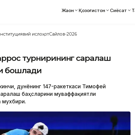
Жаҳон
Қозоғистон
Сиёсат
Т
нституциявий ислоҳот
Сайлов-2026
аррос турнирининг саралаш
ли бошлади
ккинчи, дунёнинг 147-ракеткаси Тимофей
 саралаш баҳсларини муваффақиятли
 мухбири.