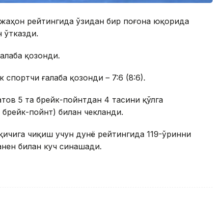
 жаҳон рейтингида ўзидан бир поғона юқорида
 ўтказди.
алаба қозонди.
спортчи ғалаба қозонди – 7:6 (8:6).
тов 5 та брейк-пойнтдан 4 тасини қўлга
а брейк-пойнт) билан чекланди.
ичига чиқиш учун дунё рейтингида 119-ўринни
анен билан куч синашади.