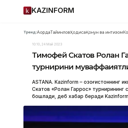
KAZINFORM
Ақорда
Тайинлов
Ҳодиса
Қонун ва интизом
Ко
Тренд:
10:10, 24 Май 2023
Тимофей Скатов Ролан Г
турнирини муваффақият
ASTANA. Kazinform – Қозоғистоннинг и
Скатов «Ролан Гаррос» турнирининг
бошлади, деб хабар беради Kazinform