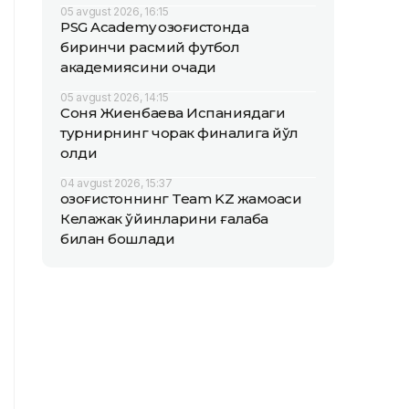
05 avgust 2026, 16:15
PSG Academy Қозоғистонда
биринчи расмий футбол
академиясини очади
05 avgust 2026, 14:15
Соня Жиенбаева Испаниядаги
турнирнинг чорак финалига йўл
олди
04 avgust 2026, 15:37
Қозоғистоннинг Team KZ жамоаси
Келажак ўйинларини ғалаба
билан бошлади