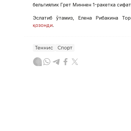
бельгиялик Грет Миннен 1-ракетка сифат
Эслатиб ўтамиз, Елена Рибакина То
қозонди
.
Теннис
Спорт
Бекабат Узаков
Муаллиф
14:10, 06 Август 2026
Денис Евсеев Туркиядаг