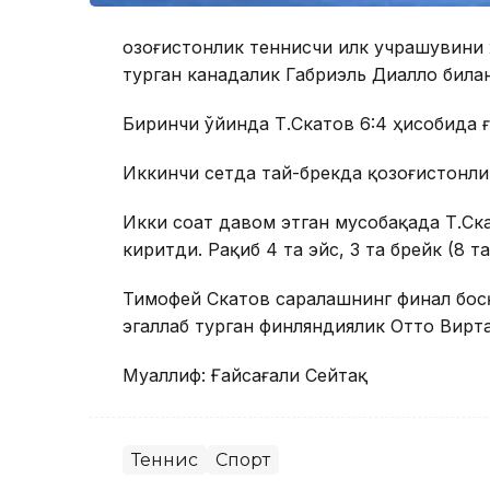
Қозоғистонлик теннисчи илк учрашувини
турган канадалик Габриэль Диалло билан
Биринчи ўйинда Т.Скатов 6:4 ҳисобида ғ
Иккинчи сетда тай-брекда қозоғистонлик 
Икки соат давом этган мусобақада Т.Ска
киритди. Рақиб 4 та эйс, 3 та брейк (8 т
Тимофей Скатов саралашнинг финал босқ
эгаллаб турган финляндиялик Отто Вирт
Муаллиф: Ғайсағали Сейтақ
Теннис
Спорт