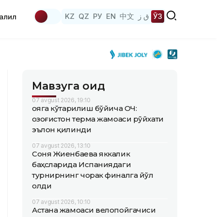
KZ
QZ
РУ
EN
中文
ق ز
ЎЗ
аҳлил
Мавзуга оид
07 avgust 2026, 19:10
Қояга кўтарилиш бўйича ОЧ:
Қозоғистон терма жамоаси рўйхати
эълон қилинди
07 avgust 2026, 13:10
Соня Жиенбаева яккалик
баҳсларида Испаниядаги
турнирнинг чорак финалга йўл
олди
07 avgust 2026, 10:10
Астана жамоаси велопойгачиси