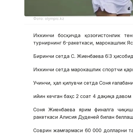
Фото: olympic.kz
Иккинчи босқичда қозоғистонлик тен
турнирнинг 6-ракеткаси, марокашлик Яс
Биринчи сетда С. Жиенбаева 6:3 ҳисобид
Иккинчи сетда марокашлик спортчи қарш
Учинчи, ҳал қилувчи сетда Соня ғалабани
Қийин кечган баҳс 2 соат 4 дақиқа давом 
Соня Жиенбаева ярим финалга чиқиш
ракеткаси Алисия Дуденей билан беллаш
Соврин жамғармаси 60 000 долларни та