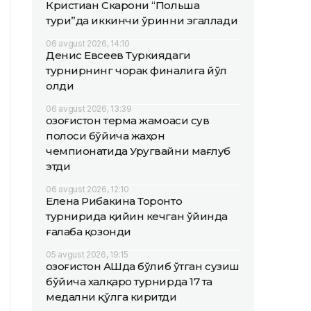
Кристиан Скарони “Польша
тури”да иккинчи ўринни эгаллади
06 avgust 2026, 14:10
Денис Евсеев Туркиядаги
турнирнинг чорак финалига йўл
олди
06 avgust 2026, 13:39
Қозоғистон терма жамоаси сув
полоси бўйича жаҳон
чемпионатида Уругвайни мағлуб
этди
06 avgust 2026, 12:10
Елена Рибакина Торонто
турнирида қийин кечган ўйинда
ғалаба қозонди
05 avgust 2026, 19:15
Қозоғистон АҚШда бўлиб ўтган сузиш
бўйича халқаро турнирда 17 та
медални қўлга киритди