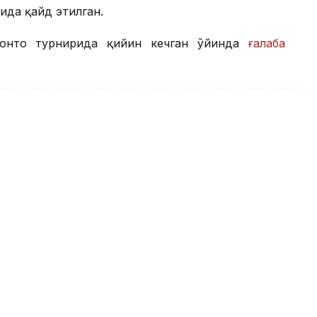
ида қайд этилган.
ронто турнирида қийин кечган ўйинда
ғалаба
и турнирнинг чорак финалига