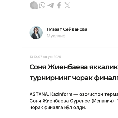
Ляззат Сейданова
Муаллиф
13:10, 07 Август 2026
Соня Жиенбаева яккалик
турнирнинг чорак финалг
ASTANА. Кazinform — Қозоғистон терм
Соня Жиенбаева Оуренсе (Испания) I
чорак финалга йўл олди.