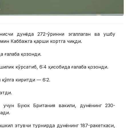
нисчи дунёда 272-ўринни эгаллаган ва ушбу
мин Каббажга қарши кортга чиқди.
а ғалаба қозонди.
илик кўрсатиб, 6:4 ҳисобида ғалаба қозонди.
 қўлга киритди — 6:2.
этди.
 учун Буюк Британия вакили, дунёнинг 230-
ади.
шкил этувчи турнирда дунёнинг 187-ракеткаси,