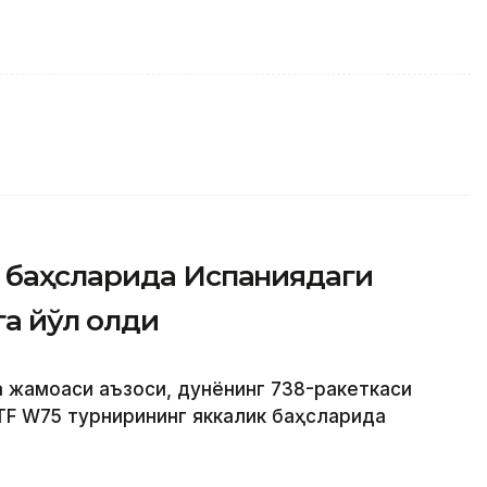
 баҳсларида Испаниядаги
а йўл олди
а жамоаси аъзоси, дунёнинг 738-ракеткаси
TF W75 турнирининг яккалик баҳсларида