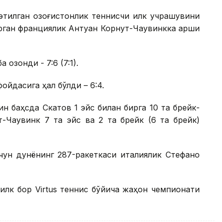
этилган қозоғистонлик теннисчи илк учрашувини
рган франциялик Антуан Корнут-Чаувинкка қарши
қозонди - 7:6 (7:1).
ойдасига ҳал бўлди – 6:4.
ин баҳсда Скатов 1 эйс билан бирга 10 та брейк-
-Чаувинк 7 та эйс ва 2 та брейк (6 та брейк)
чун дунёнинг 287-ракеткаси италиялик Стефано
 илк бор Virtus теннис бўйича жаҳон чемпионати