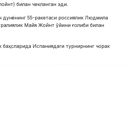
-пойнт) билан чекланган эди.
ун дунёнинг 55-ракетаси россиялик Людмила
тралиялик Майя Жойнт ўйини ғолиби билан
к баҳсларида Испаниядаги турнирнинг чорак