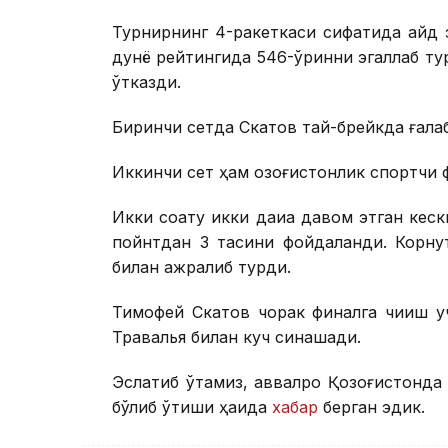
Турнирнинг 4-ракеткаси сифатида қайд 
дунё рейтингида 546-ўринни эгаллаб ту
ўтказди.
Биринчи сетда Скатов тай-брейкда ғалаба 
Иккинчи сет ҳам қозоғистонлик спортчи ф
Икки соату икки дақиқа давом этган кеск
пойнтдан 3 тасини фойдаланди. Корнут
билан ажралиб турди.
Тимофей Скатов чорак финалга чиқиш у
Травалья билан куч синашади.
Эслатиб ўтамиз, аввалроқ Қозоғистонда
бўлиб ўтиши ҳақида
хабар
берган эдик.