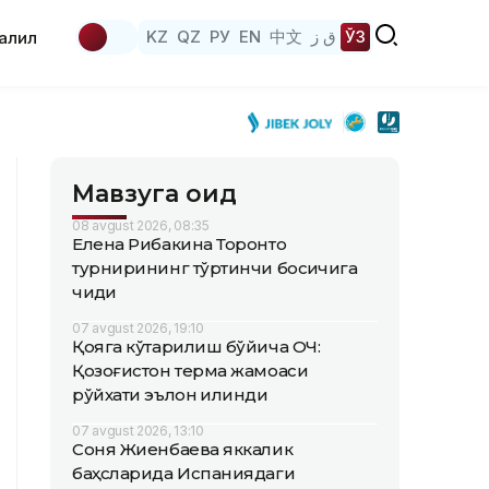
KZ
QZ
РУ
EN
中文
ق ز
ЎЗ
аҳлил
Мавзуга оид
08 avgust 2026, 08:35
Елена Рибакина Торонто
турнирининг тўртинчи босқичига
чиқди
07 avgust 2026, 19:10
Қояга кўтарилиш бўйича ОЧ:
Қозоғистон терма жамоаси
рўйхати эълон қилинди
07 avgust 2026, 13:10
Соня Жиенбаева яккалик
баҳсларида Испаниядаги