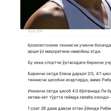
Фото: ҚТФ
Қозоғистонлик теннисчи учинчи босқичда
қарши ўз маҳоратини намойиш этди.
Бу икки спортчи ўртасидаги биринчи уч
Биринчи сетда Елена дарҳол 2:0, 4:1 ҳис
теннисчи ҳисобни қисқартирди, аммо Риба
Иккинчи сетда ҳисоб 4:3 бўлганида Ли бр
кетма-кет тўртта геймда ғалаба қозонди —
1 соат 28 дақиқа давом этган ўйинда Риб