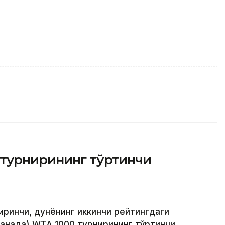
 турнирининг тўртинчи
биринчи, дунёнинг иккинчи рейтингдаги
Канада) WТА 1000 турнирининг тўртинчи