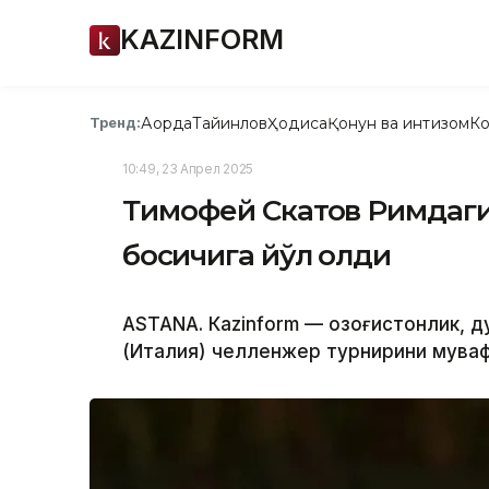
KAZINFORM
Ақорда
Тайинлов
Ҳодиса
Қонун ва интизом
Ко
Тренд:
10:49, 23 Апрел 2025
Тимофей Скатов Римдаги
босқичига йўл олди
ASTANА. Кazinform — Қозоғистонлик, 
(Италия) челленжер турнирини мува