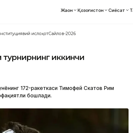
Жаҳон
Қозоғистон
Сиёсат
Т
нституциявий ислоҳот
Сайлов-2026
 турнирнинг иккинчи
дунёнинг 172-ракеткаси Тимофей Скатов Рим
ффақиятли бошлади.