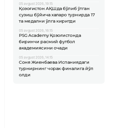
05 avgust 2026, 19:15
Қозоғистон АҚШда бўлиб ўтган
сузиш бўйича халқаро турнирда 17
та медални қўлга киритди
05 avgust 2026, 16:15
PSG Academy Қозоғистонда
биринчи расмий футбол
академиясини очади
05 avgust 2026, 14:15
Соня Жиенбаева Испаниядаги
турнирнинг чорак финалига йўл
олди