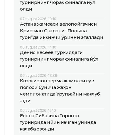
турнирнинг чорак финалга йўл
олди
07 avgust 2026, 10:10
Астана жамоаси велопойгачиси
Кристиан Скарони “Польша
тури”да иккинчи ўринни эгаллади
06 avgust 2026, 14:10
Денис Евсеев Туркиядаги
турнирнинг чорак финалига йўл
олди
06 avgust 2026, 13:39
Қозоғистон терма жамоаси сув
полоси бўйича жаҳон
чемпионатида Уругвайни мағлуб
этди
06 avgust 2026, 12:10
Елена Рибакина Торонто
турнирида қийин кечган ўйинда
ғалаба қозонди