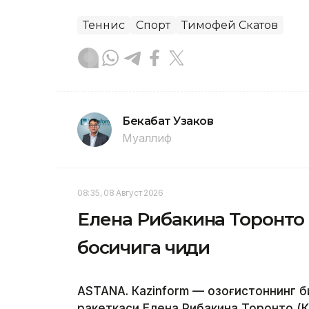
Теннис
Спорт
Тимофей Скатов
Бекабат Узаков
Муаллиф
08:35, 08 Август 2026
Елена Рибакина Торонто
босқичига чиқди
ASTANА. Кazinform — Қозоғистоннинг 
ракеткаси Елена Рибакина Торонто (