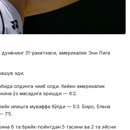
 дунёнинг 31-ракеткаси, америкалик Энн Лига
рашув эди.
обида олдинга чиқиб олди. Кейин америкалик
кина ўз мақсадига эришди — 6:2.
ейк қилишга муваффақ бўлди — 5:3. Бироқ, Елена
 7:5.
акина 6 та брейк-пойнтдан 5 тасини ва 2 та эйсни