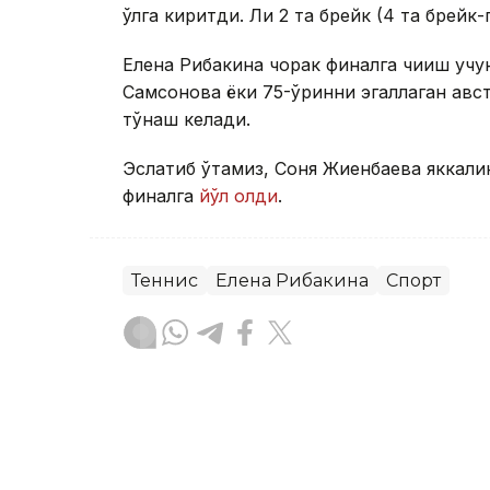
қўлга киритди. Ли 2 та брейк (4 та брейк
Елена Рибакина чорак финалга чиқиш уч
Самсонова ёки 75-ўринни эгаллаган авс
тўқнаш келади.
Эслатиб ўтамиз, Соня Жиенбаева яккали
финалга
йўл олди
.
Теннис
Елена Рибакина
Спорт
Бекабат Узаков
Муаллиф