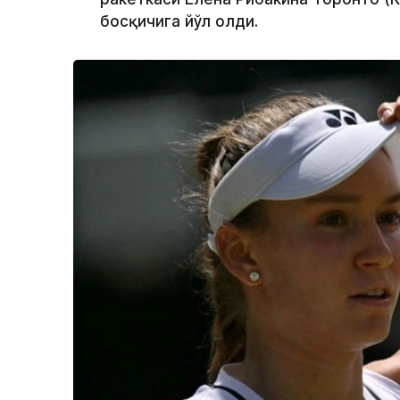
босқичига йўл олди.