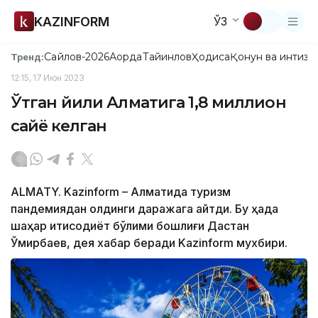
KAZINFORM
ЎЗ
Сайлов-2026
Ақорда
Тайинлов
Ҳодиса
Қонун ва интизо
Тренд:
12:15, 17 Июн 2023
Ўтган йили Алматига 1,8 миллион
сайёҳ келган
ALMATY. Kazinform – Алматида туризм
пандемиядан олдинги даражага қайтди. Бу ҳақда
шаҳар иқтисодиёт бўлими бошлиғи Дастан
Ўмирбаев, дея хабар беради Kazinform мухбири.