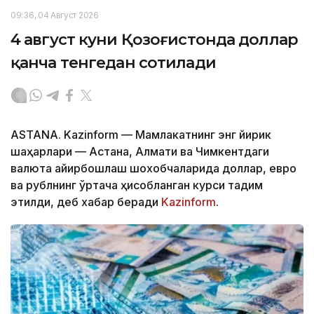
09:36, 04 Август 2026
4 август куни Қозоғистонда доллар
қанча тенгедан сотилади
ASTANA. Kazinform — Мамлакатнинг энг йирик
шаҳарлари — Астана, Алмати ва Чимкентдаги
валюта айирбошлаш шохобчаларида доллар, евро
ва рублнинг ўртача ҳисобланган курси тақдим
этилди, деб хабар беради
Kazinform
.