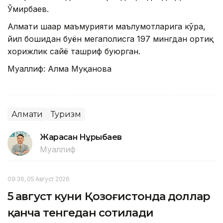
Ўмирбаев.
Алмати шаҳар маъмурияти маълумотларига кўра,
йил бошидан буён мегаполисга 197 мингдан ортиқ
хорижлик сайёҳ ташриф буюрган.
Муаллиф: Алма Муқанова
Алмати
Туризм
Жарасқан Нұрыбаев
Муаллиф
09:36, 05 Август 2026
5 август куни Қозоғистонда доллар
қанча тенгедан сотилади