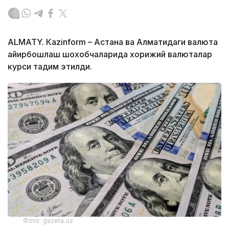
ALMATY. Кazinform – Астана ва Алматидаги валюта
айирбошлаш шохобчаларида хорижий валюталар
курси тақдим этилди.
Фото: gazeta.uz