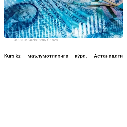
Коллаж: Kazinform/ Canva
Kurs.kz маълумотларига кўра, Астанадаги
валюта айирбошлаш шохобчаларидаги жорий
ўртача валюта курси:
доллар: сотиб олиш — 469.01 тенге, сотиш —
475.97 тенге;
евро: сотиб олиш — 538.00 тенге, сотиш —
547.97 тенге;
рубль: сотиб олиш — 5.53 тенге, сотиш — 5.73
тенге.