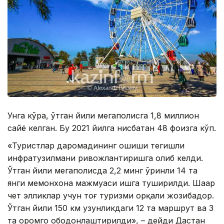
Унга кўра, ўтган йили мегаполисга 1,8 миллион
сайёҳ келган. Бу 2021 йилга нисбатан 48 фоизга кўп.
«Туристлар даромадининг ошиши тегишли
инфратузилмани ривожлантиришга олиб келди.
Ўтган йили мегаполисда 2,2 минг ўринли 14 та
янги меҳмонхона мажмуаси ишга туширилди. Шаҳар
чет элликлар учун тоғ туризми орқали жозибадор.
Ўтган йили 150 км узунликдаги 12 та маршрут ва 3
та оромгоҳ ободонлаштирилди», – дейди Дастан