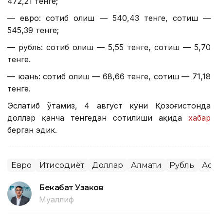
472,21 тенге;
— евро: сотиб олиш — 540,43 тенге, сотиш —
545,39 тенге;
— рубль: сотиб олиш — 5,55 тенге, сотиш — 5,70
тенге.
— юань: сотиб олиш — 68,66 тенге, сотиш — 71,18
тенге.
Эслатиб ўтамиз, 4 август куни Қозоғистонда
доллар қанча тенгедан сотилиши ҳақида
хабар
берган эдик.
Евро
Иқтисодиёт
Доллар
Алмати
Рубль
Аст
Бекабат Узаков
Муаллиф