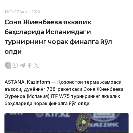
13:10, 07 Август 2026
Соня Жиенбаева яккалик
баҳсларида Испаниядаги
турнирнинг чорак финалга йўл
олди
ASTANА. Кazinform — Қозоғистон терма жамоаси
аъзоси, дунёнинг 738-ракеткаси Соня Жиенбаева
Оуренсе (Испания) ITF W75 турнирининг яккалик
баҳсларида чорак финалга йўл олди.