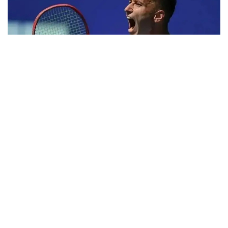
Фото: ktf.kz
Денис Евсеев хитойлик Фацзин Сунь билан
биргаликда ўзининг биринчи учрашувини яна бир
қозоғистонлик Григорий Ломакин — америкалик
Колин Синклерга қарши ўтказди.
1 соатдан сал кўпроқ давом этган ўйин Қозоғистон-
Хитой жуфтлигининг 6:2, 6:4 ҳисобида ғалабаси