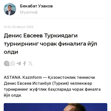
Бекабат Узаков
Муаллиф
14:10, 06 Август 2026
Денис Евсеев Туркиядаги
турнирнинг чорак финалига йўл
олди
ASTANА. Кazinform — Қозоғистонлик теннисчи
Денис Евсеев Истанбул (Туркия) челленжер
турнирининг жуфтлик баҳсларида чорак финалга
йўл олди.