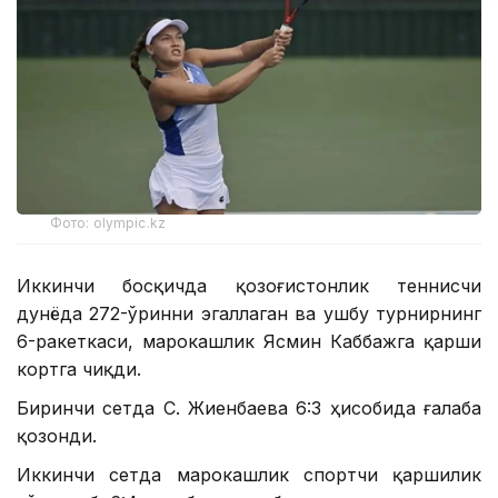
Фото: olympic.kz
Иккинчи босқичда қозоғистонлик теннисчи
дунёда 272-ўринни эгаллаган ва ушбу турнирнинг
6-ракеткаси, марокашлик Ясмин Каббажга қарши
кортга чиқди.
Биринчи сетда С. Жиенбаева 6:3 ҳисобида ғалаба
қозонди.
Иккинчи сетда марокашлик спортчи қаршилик