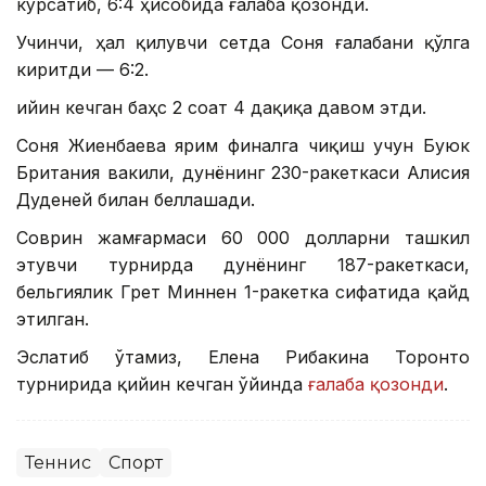
кўрсатиб, 6:4 ҳисобида ғалаба қозонди.
Учинчи, ҳал қилувчи сетда Соня ғалабани қўлга
киритди — 6:2.
Қийин кечган баҳс 2 соат 4 дақиқа давом этди.
Соня Жиенбаева ярим финалга чиқиш учун Буюк
Британия вакили, дунёнинг 230-ракеткаси Алисия
Дуденей билан беллашади.
Соврин жамғармаси 60 000 долларни ташкил
этувчи турнирда дунёнинг 187-ракеткаси,
бельгиялик Грет Миннен 1-ракетка сифатида қайд
этилган.
Эслатиб ўтамиз, Елена Рибакина Торонто
турнирида қийин кечган ўйинда
ғалаба қозонди
.
Теннис
Спорт