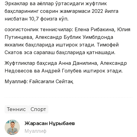
Эркаклар ва аёллар ўртасидаги жуфтлик
баҳсларининг соврин жамғармаси 2022 йилга
нисбатан 10,7 фоизга кўп.
Қозоғистонлик теннисчилар: Елена Рибакина, Юлия
Путинцева, Александр Бублик Уимблдонда
яккалик баҳсларида иштирок этади. Тимофей
Скатов эса саралаш баҳсларида қатнашади.
Жуфтликлар баҳсида Анна Данилина, Александр
Недовесов ва Андрей Голубев иштирок этади.
Муаллиф: Ғайсағали Сейтақ
Теннис
Спорт
Жарасқан Нұрыбаев
Муаллиф