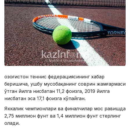
Қозоғистон теннис федерациясининг хабар
беришича, ушбу мусобақанинг соврин жамғармаси
ўтган йилга нисбатан 11,2 фоизга, 2019 йилга
нисбатан эса 17,1 фоизга кўпайган.
Яккалик чемпионлари ва финалчилар мос равишда
2,75 миллион фунт ва 1,4 миллион фунт стерлинг
олади.