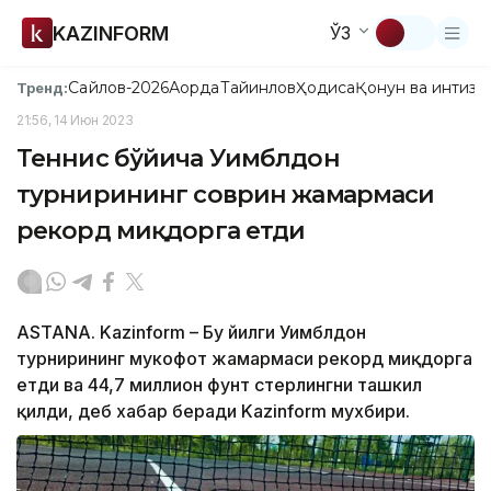
KAZINFORM
ЎЗ
Сайлов-2026
Ақорда
Тайинлов
Ҳодиса
Қонун ва интизо
Тренд:
21:56, 14 Июн 2023
Теннис бўйича Уимблдон
турнирининг соврин жамғармаси
рекорд миқдорга етди
ASTANA. Kazinform – Бу йилги Уимблдон
турнирининг мукофот жамғармаси рекорд миқдорга
етди ва 44,7 миллион фунт стерлингни ташкил
қилди, деб хабар беради Kazinform мухбири.