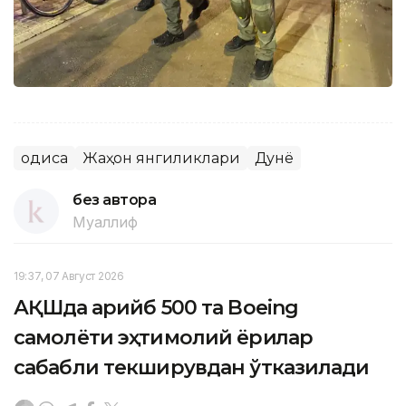
Ҳодиса
Жаҳон янгиликлари
Дунё
без автора
Муаллиф
19:37, 07 Август 2026
АҚШда қарийб 500 та Boeing
самолёти эҳтимолий ёриқлар
сабабли текширувдан ўтказилади