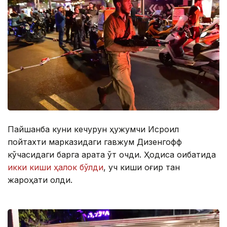
Пайшанба куни кечқурун ҳужумчи Исроил
пойтахти марказидаги гавжум Дизенгофф
кўчасидаги барга қарата ўт очди. Ҳодиса оқибатида
икки киши ҳалок бўлди
, уч киши оғир тан
жароҳати олди.