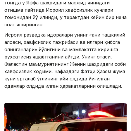
тонгда у Яффа шаҳридаги масжид яқинидаги
отишма пайтида Исроил хавфсизлик кучлари
томонидан йўқ қилинди, у терактдан кейин бир неча
соат яширинган.
Исроил разведка идоралари унинг «аниқ ташкилий
алоқаси, хавфсизлик тажрибаси ва илгари ҳибсга
олинганлари» йўқлигини ва мамлакатга киришга
рухсатисиз яшаётганини айтди. Унинг отаси,
Фаластин маъмуриятининг Женин шаҳридаги собиқ
хавфсизлик ходими, нафақадаги Фатҳи Ҳазем жума
куни эрталаб ўғлининг уйи олдида йиғилган
одамлар олдида қилган ҳаракатларини олқишлади.