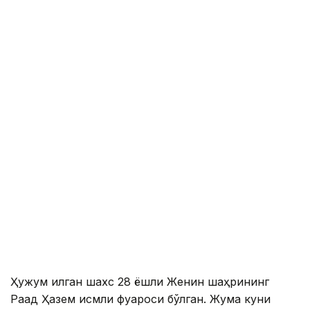
Ҳужум қилган шахс 28 ёшли Женин шаҳрининг
Раад Ҳазем исмли фуқароси бўлган. Жума куни