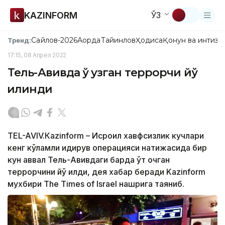
KAZINFORM
ЎЗ
Сайлов-2026
Ақорда
Тайинлов
Ҳодиса
Қонун ва интизо
Тренд:
17:15, 08 Апрел 2022
Тель-Авивда ўқ узган террорчи йўқ
қилинди
TEL-AVIV.Кazinform – Исроил хавфсизлик кучлари
кенг кўламли қидирув операцияси натижасида бир
кун аввал Тель-Авивдаги барда ўт очган
террорчини йўқ қилди, дея хабар беради Kazinform
мухбири Тhе Тimes оf Israel нашрига таяниб.