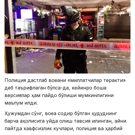
Полиция дастлаб воқеани «миллатчилар теракти»
деб таърифлаган бўлса-да, кейинроқ бошқа
версиялар ҳам пайдо бўлиши мумкинлигини
маълум қилди.
Ҳужумдан сўнг, воқеа содир бўлган ҳудуднинг
барча аҳолисига уйда қолиш тавсия қилинган, айни
пайтда хавфсизлик кучлари, полиция ва ҳарбий