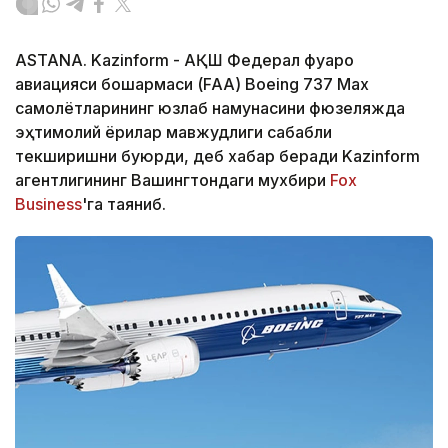
ASTANA. Kazinform - АҚШ Федерал фуқаро
авиацияси бошқармаси (FAA) Boeing 737 Max
самолётларининг юзлаб намунасини фюзеляжда
эҳтимолий ёриқлар мавжудлиги сабабли
текширишни буюрди, деб хабар беради Kazinform
агентлигининг Вашингтондаги мухбири
Fox
Business
'га таяниб.