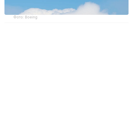
Фото: Boeing
2026 йил 10 сентябрдан кучга кирадиган учишга
яроқлилик тўғрисидаги директива (The
Airworthiness Directive) айрим Boeing 737 Max 8,
Max 9 ва Max 8-200 самолётларига тааллуқли
бўлиб, АҚШда рўйхатдан ўтган тахминан 471 та
самолётни қамраб олади.
Бундай қарорга фюзеляж қопламаси ва маҳкамлаш
тасмасида аниқланган ёриқлар сабаб бўлган. Бу
нуқсонлар асосий конструктив элементнинг юқори
юкламаларга чидамлилигини пасайтириши ва
самолётнинг умумий конструкциявий
мустаҳкамлигига салбий таъсир кўрсатиши
мумкин.