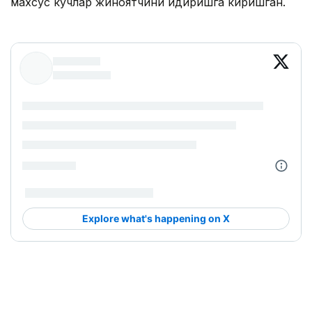
махсус кучлар жиноятчини қидиришга киришган.