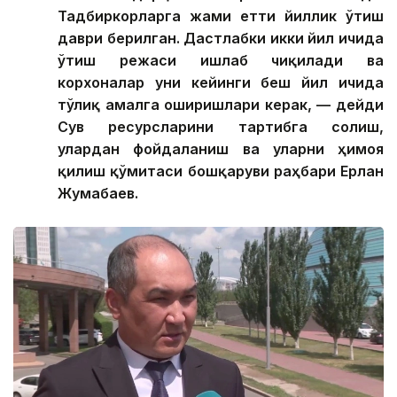
Тадбиркорларга жами етти йиллик ўтиш
даври берилган. Дастлабки икки йил ичида
ўтиш режаси ишлаб чиқилади ва
корхоналар уни кейинги беш йил ичида
тўлиқ амалга оширишлари керак, — дейди
Сув ресурсларини тартибга солиш,
улардан фойдаланиш ва уларни ҳимоя
қилиш қўмитаси бошқаруви раҳбари Ерлан
Жумабаев.