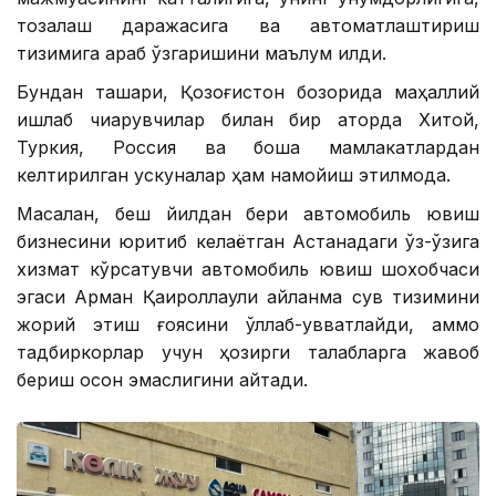
тозалаш даражасига ва автоматлаштириш
тизимига қараб ўзгаришини маълум қилди.
Бундан ташқари, Қозоғистон бозорида маҳаллий
ишлаб чиқарувчилар билан бир қаторда Хитой,
Туркия, Россия ва бошқа мамлакатлардан
келтирилган ускуналар ҳам намойиш этилмоқда.
Масалан, беш йилдан бери автомобиль ювиш
бизнесини юритиб келаётган Астанадаги ўз-ўзига
хизмат кўрсатувчи автомобиль ювиш шохобчаси
эгаси Арман Қаироллаули айланма сув тизимини
жорий этиш ғоясини қўллаб-қувватлайди, аммо
тадбиркорлар учун ҳозирги талабларга жавоб
бериш осон эмаслигини айтади.