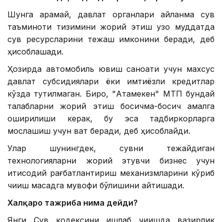
Шунга қарамай, давлат органлари айланма сув
таъминоти тизимини жорий этиш узоқ муддатда
сув ресурсларини тежаш имконини беради, деб
ҳисоблашади.
Ҳозирда автомобиль ювиш саноати учун махсус
давлат субсидиялари ёки имтиёзли кредитлар
кўзда тутилмаган. Бироқ, "Атамекен" МТП бундай
талабларни жорий этиш босқичма-босқич амалга
оширилиши керак, бу эса тадбиркорларга
мослашиш учун вақт беради, деб ҳисоблайди.
Улар шунингдек, сувни тежайдиган
технологияларни жорий этувчи бизнес учун
иқтисодий рағбатлантириш механизмларини кўриб
чиқиш мақсадга мувофиқ бўлишини айтишади.
Халқаро тажриба нима дейди?
Янги Сув кодексини ишлаб чиқишда вазирлик