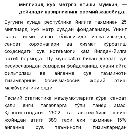
миллиард куб метрга етиши мумкин, —
дейилади вазирликнинг расмий жавобида.
Бугунги кунда республика йилига тахминан 25
миллиард куб метр сувдан фойдаланади. Унинг
катта қисми қишлоқ хўжалигида ишлатилса-да,
саноат корхоналари ва хизмат кўрсатиш
соҳасидаги сув истеъмоли ҳам йилдан-йилга
ортиб бормоқда. Шу муносабат билан давлат сув
ресурсларидан самарали фойдаланиш, сувни қайта
фильтрлаш ва айланма сув таъминоти
тизимларини босқичма-босқич жорий этиш
мажбуриятини олди.
Расмий статистика маълумотларига кўра, саноат
ҳали янги талабларга тўлиқ тайёр эмас.
Қозоғистондаги 2602 та автомобиль ювиш
жойидан атиги 389 таси ёки тахминан 15%
айланма сув таъминоти тизимларидан