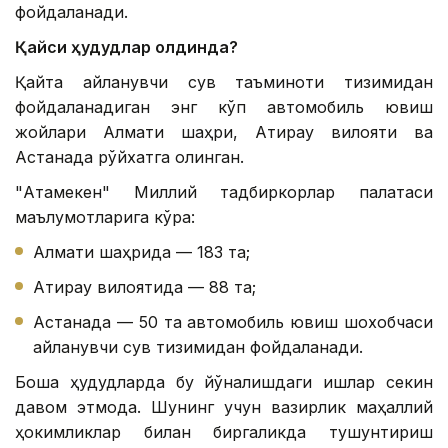
фойдаланади.
Қайси ҳудудлар олдинда?
Қайта айланувчи сув таъминоти тизимидан
фойдаланадиган энг кўп автомобиль ювиш
жойлари Алмати шаҳри, Атирау вилояти ва
Астанада рўйхатга олинган.
"Атамекен" Миллий тадбиркорлар палатаси
маълумотларига кўра:
Алмати шаҳрида — 183 та;
Атирау вилоятида — 88 та;
Астанада — 50 та автомобиль ювиш шохобчаси
айланувчи сув тизимидан фойдаланади.
Бошқа ҳудудларда бу йўналишдаги ишлар секин
давом этмоқда. Шунинг учун вазирлик маҳаллий
ҳокимликлар билан биргаликда тушунтириш