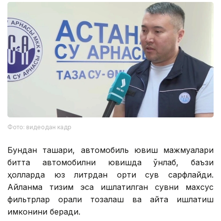
Фото: видеодан кадр
Бундан ташқари, автомобиль ювиш мажмуалари
битта автомобилни ювишда ўнлаб, баъзи
ҳолларда юз литрдан ортиқ сув сарфлайди.
Айланма тизим эса ишлатилган сувни махсус
фильтрлар орқали тозалаш ва қайта ишлатиш
имконини беради.