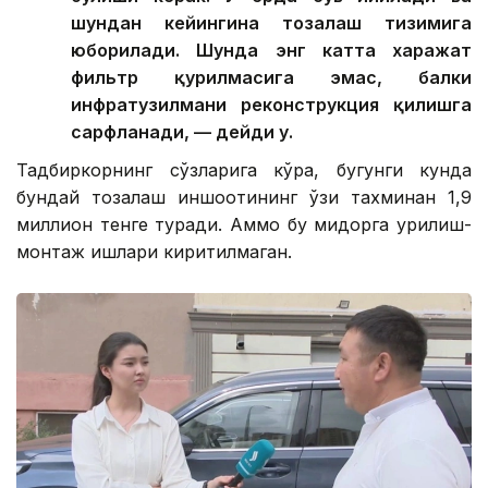
шундан кейингина тозалаш тизимига
юборилади. Шунда энг катта харажат
фильтр қурилмасига эмас, балки
инфратузилмани реконструкция қилишга
сарфланади, — дейди у.
Тадбиркорнинг сўзларига кўра, бугунги кунда
бундай тозалаш иншоотининг ўзи тахминан 1,9
миллион тенге туради. Аммо бу миқдорга қурилиш-
монтаж ишлари киритилмаган.