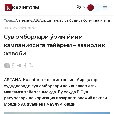
KAZINFORM
ЎЗ
Сайлов-2026
Ақорда
Тайинлов
Ҳодиса
Қонун ва интизо
Тренд:
08:14, 26 Апрел 2024
Сув омборлари ўрим-йиғим
кампаниясига тайёрми – вазирлик
жавоби
ASTANA. Kazinform - Қозоғистоннинг бир қатор
ҳудудларида сув омборлари ва каналлар ёзги
мавсумга тайёрланмоқда. Бу ҳақда ҚР Сув
ресурслари ва ирригация вазирлиги расмий вакили
Молдир Абдуалиева маълум қилди.