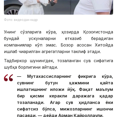
Фото: видеодан кадр
Унинг сўзларига кўра, ҳозирда Қозоғистонда
бундай ускуналарни етказиб берадиган
компаниялар кўп эмас. Бозор асосан Хитойда
ишлаб чиқарилган агрегатларни таклиф этади.
Тадбиркор шунингдек, тозаланган сув сифатига
шубҳа борлигини айтади.
— Мутахассисларнинг фикрига кўра,
сувнинг бутун ҳажмини қайта
ишлатишнинг иложи йўқ. Фақат маълум
бир қисми керакли даражага қадар
тозаланади. Агар сув ҳидланса ёки
сифатсиз бўлса, мижозларнинг ишончи
пасаяди, — дейди Арман Қайроллаули.