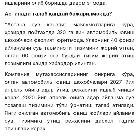
ишларини олиб боришда давом этмоқда.
Астанада талаб қандай бажарилмоқда?
"Астана сув канали" маълумотларига кўра,
ҳозирда пойтахтда 320 га яқин автомобиль ювиш
шохобчаси фаолият юритмоқда. Уларнинг 40 фоизи
айланувчи сув таъминоти тизимини жорий этган,
қолган 60 фоизи эса бундай тизим жорий этиш
лозимлиги ҳақида хабардор қилинган.
Компания мутахассисларининг фикрига кўра,
қолган автомобиль ювиш шохобчалари 2027 йил
апрель ойига қадар ўтиш режасини ишлаб чиқиши
керак. 2030 йил апрель ойига қадар айланма сув
тозалаш тизимини тўлиқ ўрнатиш талаб этилади.
Янги очилган автомобиль ювиш жойлари айланма
сув тизимига ўтиш режасини дарҳол тақдим
этишлари керак.