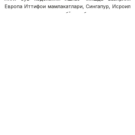
Европа Иттифоқи мамлакатлари, Сингапур, Исроил
ва сув танқислиги юқори бўлган бошқа мамлакатлар
тажрибасини ўрганди.
Бу мамлакатлар саноат сувидан қайта
фойдаланишда узоқ вақтдан бери тажрибага эга.
Қозоғистон ҳам бу йўналишда босқичма-босқич
ҳаракат қилишни режалаштирмоқда.