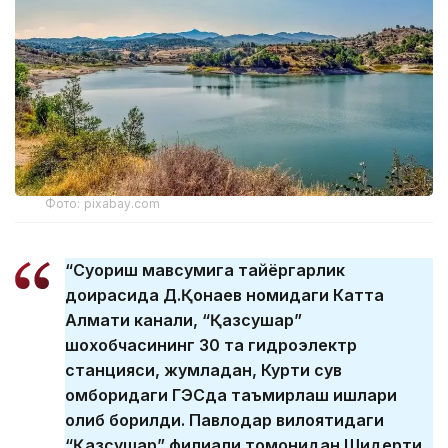
Фото: pixabay.com
“Суғориш мавсумига тайёргарлик
доирасида Д.Қонаев номидаги Катта
Алмати канали, “Қазсушар”
шохобчасининг 30 та гидроэлектр
станцияси, жумладан, Курти сув
омборидаги ГЭСда таъмирлаш ишлари
олиб борилди. Павлодар вилоятидаги
“Қазсушар” филиали томонидан Шидерти