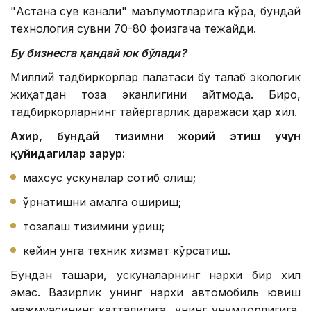
"Астана сув канали" маълумотларига кўра, бундай
технология сувни 70-80 фоизгача тежайди.
Бу бизнесга қандай юк бўлади?
Миллий тадбиркорлар палатаси бу талаб экологик
жиҳатдан тоза эканлигини айтмоқда. Бироқ,
тадбиркорларнинг тайёргарлик даражаси ҳар хил.
Ахир, бундай тизимни жорий этиш учун
қуйидагилар зарур:
махсус ускуналар сотиб олиш;
ўрнатишни амалга ошириш;
тозалаш тизимини қуриш;
кейин унга техник хизмат кўрсатиш.
Бундан ташқари, ускуналарнинг нархи бир хил
эмас. Вазирлик унинг нархи автомобиль ювиш
мажмуасининг катталигига, унинг унумдорлигига,