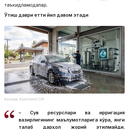
таъкидламоқдалар.
Ўтиш даври етти йил давом этади
Коллаж: Kazinform/ СИ
– Сув ресурслари ва ирригация
вазирлигининг маълумотларига кўра, янги
талаб дарҳол жорий этилмайди.