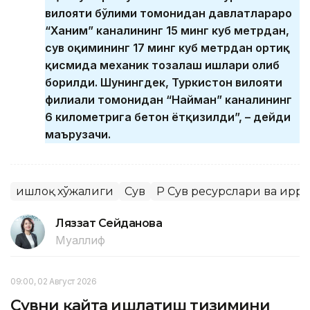
вилояти бўлими томонидан давлатлараро
“Ханим” каналининг 15 минг куб метрдан,
сув оқимининг 17 минг куб метрдан ортиқ
қисмида механик тозалаш ишлари олиб
борилди. Шунингдек, Туркистон вилояти
филиали томонидан “Найман” каналининг
6 километрига бетон ётқизилди”, – дейди
маърузачи.
Қишлоқ хўжалиги
Сув
ҚР Сув ресурслари ва ир
Ляззат Сейданова
Муаллиф
09:00, 02 Август 2026
Сувни қайта ишлатиш тизимини