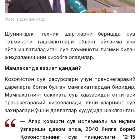
Фото: видеодан кадр
Шунингдек, техник шартларни беришда сув
таъминоти ташкилотлари объект айланма ёки
қайта ишлатиладиган сув таъминоти тизими билан
жиҳозланишини ҳисобга оладилар.
Мамлакатда вазият қандай?
Қозоғистон сув ресурслари учун трансчегаравий
дарёларга боғлиқ бўлган мамлакатлардан биридир.
Мамлакатнинг саккизта сув ҳавзасидан еттитаси
трансчегаравий ҳисобланади, яъни уларнинг сув
захиралари қўшни давлатлар ҳудудида шаклланган.
— Агар ҳозирги сув истеъмоли ва иқлим
ўзгариши давом этса, 2040 йилга бориб
Қозоғистоннинг сув танқислиги 12-15