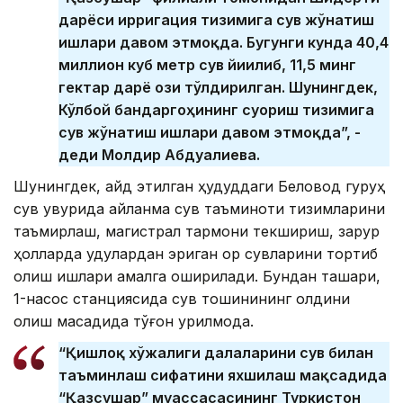
дарёси ирригация тизимига сув жўнатиш
ишлари давом этмоқда. Бугунги кунда 40,4
миллион куб метр сув йиғилиб, 11,5 минг
гектар дарё оғзи тўлдирилган. Шунингдек,
Кўлбой бандаргоҳининг суғориш тизимига
сув жўнатиш ишлари давом этмоқда”, -
деди Молдир Абдуалиева.
Шунингдек, қайд этилган ҳудуддаги Беловод гуруҳ
сув қувурида айланма сув таъминоти тизимларини
таъмирлаш, магистрал тармоқни текшириш, зарур
ҳолларда қудуқлардан эриган қор сувларини тортиб
олиш ишлари амалга оширилади. Бундан ташқари,
1-насос станциясида сув тошқинининг олдини
олиш мақсадида тўғон қурилмоқда.
“Қишлоқ хўжалиги далаларини сув билан
таъминлаш сифатини яхшилаш мақсадида
“Қазсушар” муассасасининг Туркистон