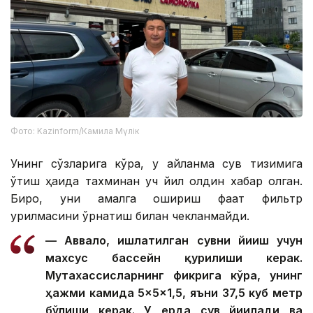
Фото: Kazinform/Камила Мүлік
Унинг сўзларига кўра, у айланма сув тизимига
ўтиш ҳақида тахминан уч йил олдин хабар олган.
Бироқ, уни амалга ошириш фақат фильтр
қурилмасини ўрнатиш билан чекланмайди.
— Аввало, ишлатилган сувни йиғиш учун
махсус бассейн қурилиши керак.
Мутахассисларнинг фикрига кўра, унинг
ҳажми камида 5×5×1,5, яъни 37,5 куб метр
бўлиши керак. У ерда сув йиғилади ва