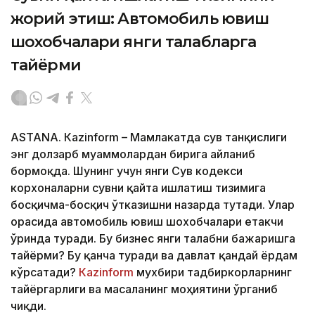
жорий этиш: Автомобиль ювиш
шохобчалари янги талабларга
тайёрми
ASTANА. Кazinform – Мамлакатда сув танқислиги
энг долзарб муаммолардан бирига айланиб
бормоқда. Шунинг учун янги Сув кодекси
корхоналарни сувни қайта ишлатиш тизимига
босқичма-босқич ўтказишни назарда тутади. Улар
орасида автомобиль ювиш шохобчалари етакчи
ўринда туради. Бу бизнес янги талабни бажаришга
тайёрми? Бу қанча туради ва давлат қандай ёрдам
кўрсатади?
Кazinform
мухбири тадбиркорларнинг
тайёргарлиги ва масаланинг моҳиятини ўрганиб
чиқди.