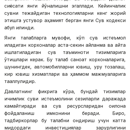
сиёсати янги йўналишни эгаллади. Кейинчалик
сувни тежайдиган технологияларни кенг жорий
этишга устувор аҳамият берган янги Сув кодекси
қабул қилинди.
Янги талабларга мувофиқ, кўп сув истеъмол
қиладиган корхоналар аста-секин айланма ва қайта
ишлатиладиган сув таъминоти тизимларига
ўтишлари керак. Бу талаб саноат корхоналарига,
шунингдек, автомобилларни ювиш, қуруқ тозалаш,
кир ювиш хизматлари ва ҳаммом мажмуаларига
тааллуқлидир.
Давлатнинг фикрига кўра, бундай тизимлар
ичимлик суви истеъмолини сезиларли даражада
камайтиради ва сув ресурсларидан оқилона
фойдаланиш имконини беради. Бироқ,
тадбиркорлар бу талабни қондириш учун катта
миқдордаги инвестициялар зарурлигини