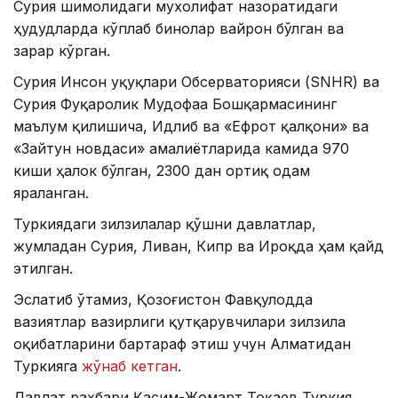
Сурия шимолидаги мухолифат назоратидаги
ҳудудларда кўплаб бинолар вайрон бўлган ва
зарар кўрган.
Сурия Инсон Ҳуқуқлари Обсерваторияси (SNHR) ва
Сурия Фуқаролик Мудофаа Бошқармасининг
маълум қилишича, Идлиб ва ​​«Ефрот қалқони» ва
«Зайтун новдаси» амалиётларида камида 970
киши ҳалок бўлган, 2300 дан ортиқ одам
яраланган.
Туркиядаги зилзилалар қўшни давлатлар,
жумладан Сурия, Ливан, Кипр ва Ироқда ҳам қайд
этилган.
Эслатиб ўтамиз, Қозоғистон Фавқулодда
вазиятлар вазирлиги қутқарувчилари зилзила
оқибатларини бартараф этиш учун Алматидан
Туркияга
жўнаб кетган
.
Давлат раҳбари Қасим-Жомарт Тоқаев Туркия