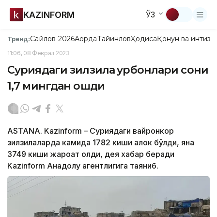
KAZINFORM
ЎЗ
Сайлов-2026
Ақорда
Тайинлов
Ҳодиса
Қонун ва интизо
Тренд:
11:06, 08 Феврал 2023
Суриядаги зилзила қурбонлари сони
1,7 мингдан ошди
ASTANA. Kazinform – Суриядаги вайронкор
зилзилаларда камида 1782 киши ҳалок бўлди, яна
3749 киши жароҳат олди, дея хабар беради
Kazinform Анадолу агентлигига таяниб.