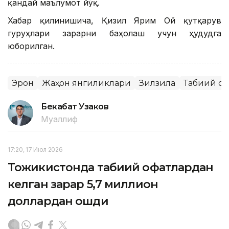
қандай маълумот йўқ.
Хабар қилинишича, Қизил Ярим Ой қутқарув
гуруҳлари зарарни баҳолаш учун ҳудудга
юборилган.
Эрон
Жаҳон янгиликлари
Зилзила
Табиий оф
Бекабат Узаков
Муаллиф
17:20, 17 Июл 2026
Тожикистонда табиий офатлардан
келган зарар 5,7 миллион
доллардан ошди