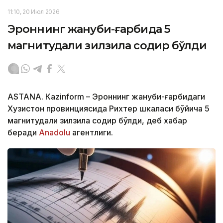
11:10, 20 Июл 2026
Эроннинг жануби-ғарбида 5
магнитудали зилзила содир бўлди
ASTANА. Кazinform – Эроннинг жануби-ғарбидаги
Хузистон провинциясида Рихтер шкаласи бўйича 5
магнитудали зилзила содир бўлди, деб хабар
беради
Аnadolu
агентлиги.