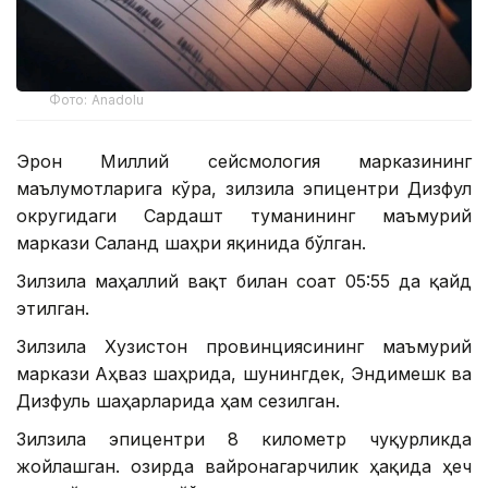
Фото: Аnadolu
Эрон Миллий сейсмология марказининг
маълумотларига кўра, зилзила эпицентри Дизфул
округидаги Сардашт туманининг маъмурий
маркази Саланд шаҳри яқинида бўлган.
Зилзила маҳаллий вақт билан соат 05:55 да қайд
этилган.
Зилзила Хузистон провинциясининг маъмурий
маркази Аҳваз шаҳрида, шунингдек, Эндимешк ва
Дизфуль шаҳарларида ҳам сезилган.
Зилзила эпицентри 8 километр чуқурликда
жойлашган. Ҳозирда вайронагарчилик ҳақида ҳеч