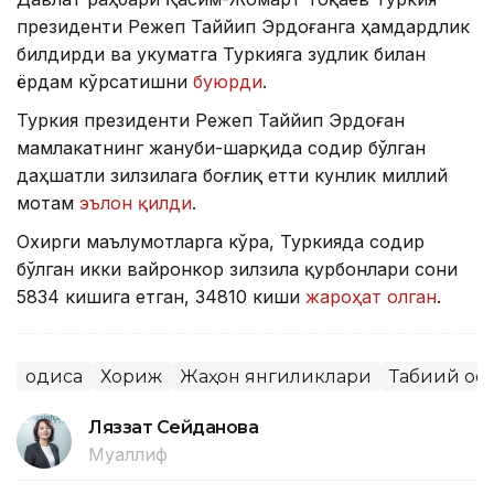
президенти Режеп Таййип Эрдоғанга ҳамдардлик
билдирди ва Ҳукуматга Туркияга зудлик билан
ёрдам кўрсатишни
буюрди
.
Туркия президенти Режеп Таййип Эрдоған
мамлакатнинг жануби-шарқида содир бўлган
даҳшатли зилзилага боғлиқ етти кунлик миллий
мотам
эълон қилди
.
Охирги маълумотларга кўра, Туркияда содир
бўлган икки вайронкор зилзила қурбонлари сони
5834 кишига етган, 34810 киши
жароҳат олган
.
Ҳодиса
Хориж
Жаҳон янгиликлари
Табиий оф
Ляззат Сейданова
Муаллиф