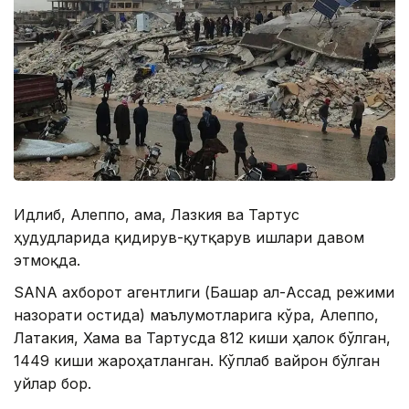
Идлиб, Алеппо, Ҳама, Лазкия ва Тартус
ҳудудларида қидирув-қутқарув ишлари давом
этмоқда.
SANA ахборот агентлиги (Башар ал-Ассад режими
назорати остида) маълумотларига кўра, Алеппо,
Латакия, Хама ва Тартусда 812 киши ҳалок бўлган,
1449 киши жароҳатланган. Кўплаб вайрон бўлган
уйлар бор.