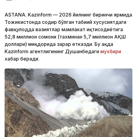
ASTANA. Kazinform — 2026 йилнинг биринчи ярмида
Тожикистонда содир бўлган табиий хусусиятдаги
фавқулодда вазиятлар мамлакат иқтисодиётига
52,8 миллион сомони (тахминан 5,7 миллион АҚШ
доллари) миқдорида зарар етказди. Бу ҳақда
Kazinform агентлигининг Душанбедаги
мухбири
хабар беради.