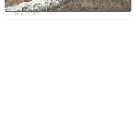
Фото: КЧС РТ
Ҳисобот матбуот анжуманида Тожикистон
Фавқулодда вазиятлар ва фуқаро муҳофазаси
қўмитаси раиси Ражабали Раҳмонали ҳисобот
даврида мамлакатда табиий хусусиятдаги 741 та
фавқулодда вазият қайд этилганини маълум
қилди.
Аҳоли ва иқтисодиётга энг катта зарарни қор
кўчкилари ва сел оқимлари етказган. Олти ой
давомида республика ҳудудида 508 та қор
кўчкиси ва 123 та сел содир бўлгани қайд этилган.
Табиий офатлардан келган моддий зарарнинг
умумий ҳажми 52,8 миллион сомонидан ошди.
Шунингдек, табиий офатлар оқибатида 12 киши
ҳалок бўлди.