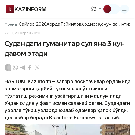
KAZINFORM
ЎЗ
Сайлов-2026
Ақорда
Тайинлов
Ҳодиса
Қонун ва интизо
Тренд:
22:31, 28 Апрел 2023
Судандаги гуманитар сулҳ яна 3 кун
давом этади
HARTUM. Кazinform – Халқаро воситачилар ёрдамида
қарама-қарши ҳарбий тузилмалар ўт очишни
тўхтатиш режимини узайтиришини маълум қилди.
Ундан олдин у фақат қисман сақланиб қолган. Судандаги
қуролли тўқнашувларда юзлаб одамлар ҳалок бўлди,
дея хабар беради Кazinform Еuronewsга таяниб.