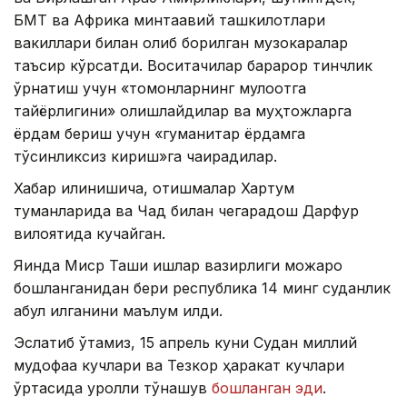
БМТ ва Африка минтақавий ташкилотлари
вакиллари билан олиб борилган музокаралар
таъсир кўрсатди. Воситачилар барқарор тинчлик
ўрнатиш учун «томонларнинг мулоқотга
тайёрлигини» олқишлайдилар ва муҳтожларга
ёрдам бериш учун «гуманитар ёрдамга
тўсқинликсиз кириш»га чақирадилар.
Хабар қилинишича, отишмалар Хартум
туманларида ва Чад билан чегарадош Дарфур
вилоятида кучайган.
Яқинда Миср Ташқи ишлар вазирлиги можаро
бошланганидан бери республика 14 минг суданлик
қабул қилганини маълум қилди.
Эслатиб ўтамиз, 15 апрель куни Судан миллий
мудофаа кучлари ва Тезкор ҳаракат кучлари
ўртасида қуролли тўқнашув
бошланган эди
.