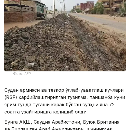
Фото: AFP
Судан армияси ва тезкор қўллаб-қувватлаш кучлари
(RSF) ҳарбийлаштирилган тузилма, пайшанба куни
ярим тунда тугаши керак бўлган сулҳни яна 72
соатга узайтиришга келишиб олди.
Бунга АҚШ, Саудия Арабистони, Буюк Британия
ва Бирлашган Араб Амирликлари, шунингдек,