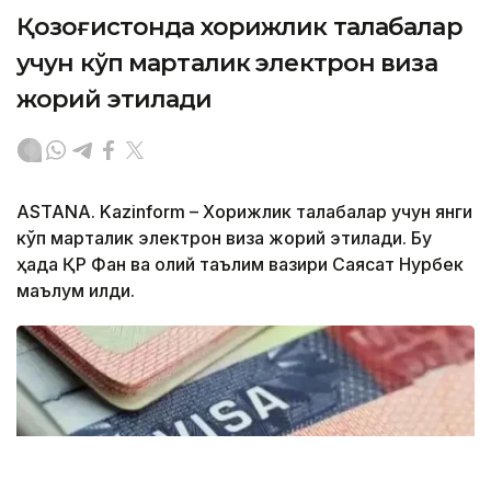
Қозоғистонда хорижлик талабалар
учун кўп марталик электрон виза
жорий этилади
ASTANA. Kazinform – Хорижлик талабалар учун янги
кўп марталик электрон виза жорий этилади. Бу
ҳақда ҚР Фан ва олий таълим вазири Саясат Нурбек
маълум қилди.