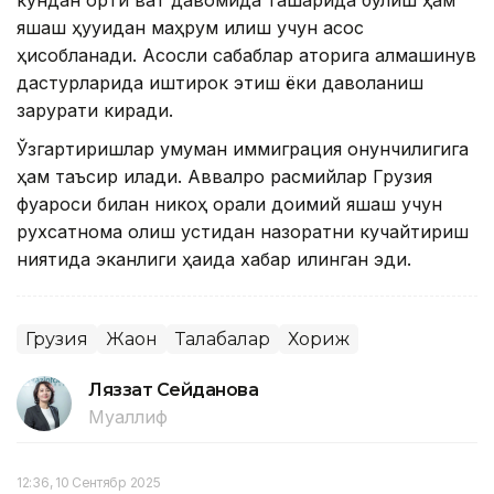
кундан ортиқ вақт давомида ташқарида бўлиш ҳам
яшаш ҳуқуқидан маҳрум қилиш учун асос
ҳисобланади. Асосли сабаблар қаторига алмашинув
дастурларида иштирок этиш ёки даволаниш
зарурати киради.
Ўзгартиришлар умуман иммиграция қонунчилигига
ҳам таъсир қилади. Аввалроқ расмийлар Грузия
фуқароси билан никоҳ орқали доимий яшаш учун
рухсатнома олиш устидан назоратни кучайтириш
ниятида эканлиги ҳақида хабар қилинган эди.
Грузия
Жаҳон
Талабалар
Хориж
Ляззат Сейданова
Муаллиф
12:36, 10 Сентябр 2025