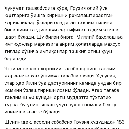
Ҳукумат ташаббусига кўра, Грузия олий ўқув
юртларига ўқишга киришни режалаштираётган
хорижликлар ўзлари оладиган таълим тилини
билишини тасдиқловчи сертификат тақдим этиши
шарт бўлади. Шу билан бирга, Миллий баҳолаш ва
имтиҳонлар марказига айрим ҳолатларда махсус
тиллар бўйича имтиҳонлар ташкил этиш ҳуқуқи
берилади.
Янги меъёрлар хорижий талабаларнинг таълим
жараёнига ҳам қўшимча талаблар қўяди. Хусусан,
улар ҳар йили ўқув дастурининг камида учдан бир
қисмини ўзлаштириши лозим бўлади. Агар талаба
таълимни 90 кундан ортиқ муддатга тўхтатиб
турса, бу унинг яшаш учун рухсатномаси бекор
қилинишига асос бўлади.
Шунингдек, асосли сабабсиз Грузия ҳудудидан 183