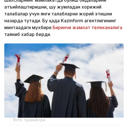
қатъийлаштиришни, шу жумладан хорижий
талабалар учун янги талабларни жорий этишни
назарда тутади. Бу ҳақда Kazinform агентлигининг
минтақадаги мухбири
Биринчи жамоат телеканалига
таяниб хабар берди.
Фото: Грузинформ