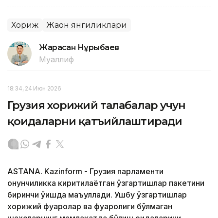
Хориж
Жаҳон янгиликлари
Жарасқан Нұрыбаев
Муаллиф
18:34, 24 Июн 2026
Грузия хорижий талабалар учун
қоидаларни қатъийлаштиради
ASTANA. Kazinform - Грузия парламенти
қонунчиликка киритилаётган ўзгартишлар пакетини
биринчи ўқишда маъқуллади. Ушбу ўзгартишлар
хорижий фуқаролар ва фуқаролиги бўлмаган
шахсларнинг мамлакатда бўлиш қоидаларини