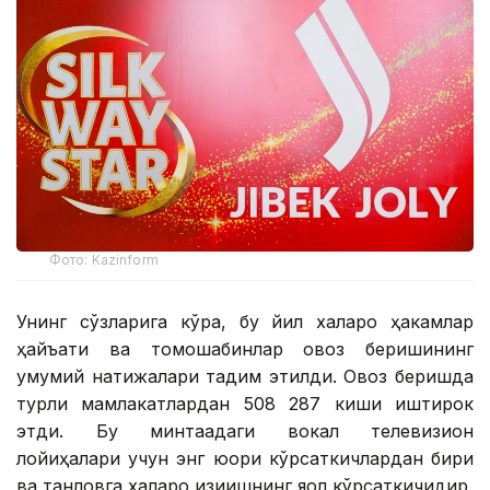
Фото: Kazinform
Унинг сўзларига кўра, бу йил халқаро ҳакамлар
ҳайъати ва томошабинлар овоз беришининг
умумий натижалари тақдим этилди. Овоз беришда
турли мамлакатлардан 508 287 киши иштирок
этди. Бу минтақадаги вокал телевизион
лойиҳалари учун энг юқори кўрсаткичлардан бири
ва танловга халқаро қизиқишнинг яққол кўрсаткичидир.