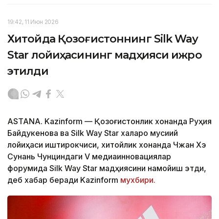
19:42, 11 Июн 2026
Хитойда Қозоғистоннинг Silk Way
Star лойиҳасининг мадҳияси ижро
этилди
ASTANA. Kazinform — Қозоғистонлик хонанда Руҳия
Байдукенова ва Silk Way Star халқаро мусиқий
лойиҳаси иштирокчиси, хитойлик хонанда Чжан Хэ
Сунань Чунциндаги V медиаинновациялар
форумида Silk Way Star мадҳиясини намойиш этди,
деб хабар беради Kazinform
мухбири.