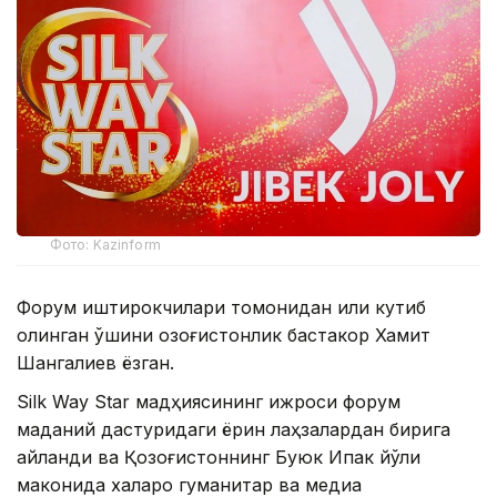
Фото: Kazinform
Форум иштирокчилари томонидан илиқ кутиб
олинган қўшиқни қозоғистонлик бастакор Хамит
Шангалиев ёзган.
Silk Way Star мадҳиясининг ижроси форум
маданий дастуридаги ёрқин лаҳзалардан бирига
айланди ва Қозоғистоннинг Буюк Ипак йўли
маконида халқаро гуманитар ва медиа