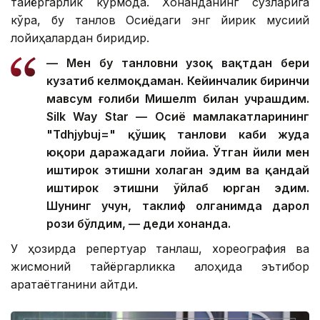
тайёргарлик кўрмоқда. Хонанданинг сўзларига
кўра, бу танлов Осиёдаги энг йирик мусиқий
лойиҳалардан биридир.
— Мен бу танловни узоқ вақтдан бери
кузатиб келмоқдаман. Кейинчалик биринчи
мавсум ғолиби Мишелm билан учрашдим.
Silk Way Star — Осиё мамлакатларининг
"Tdhjybuj=" қўшиқ танлови каби жуда
юқори даражадаги лойиҳа. Ўтган йили мен
иштирок этишни хоҳлаган эдим ва қандай
иштирок этишни ўйлаб юрган эдим.
Шунинг учун, таклиф олганимда дарҳол
рози бўлдим, — деди хонанда.
У ҳозирда репертуар танлаш, хореография ва
жисмоний тайёргарликка алоҳида эътибор
қаратаётганини айтди.