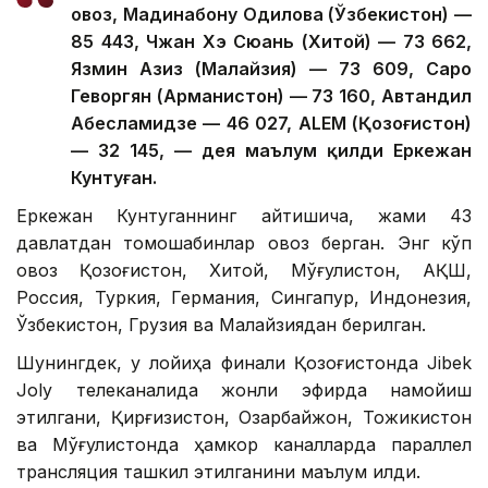
овоз, Мадинабону Одилова (Ўзбекистон) —
85 443, Чжан Хэ Сюань (Хитой) — 73 662,
Язмин Азиз (Малайзия) — 73 609, Саро
Геворгян (Арманистон) — 73 160, Автандил
Абесламидзе — 46 027, ALEM (Қозоғистон)
— 32 145, — дея маълум қилди Еркежан
Кунтуған.
Еркежан Кунтуганнинг айтишича, жами 43
давлатдан томошабинлар овоз берган. Энг кўп
овоз Қозоғистон, Хитой, Мўғулистон, АҚШ,
Россия, Туркия, Германия, Сингапур, Индонезия,
Ўзбекистон, Грузия ва Малайзиядан берилган.
Шунингдек, у лойиҳа финали Қозоғистонда Jibek
Joly телеканалида жонли эфирда намойиш
этилгани, Қирғизистон, Озарбайжон, Тожикистон
ва Мўғулистонда ҳамкор каналларда параллел
трансляция ташкил этилганини маълум қилди.