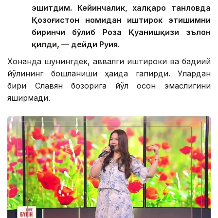
эшитдим. Кейинчалик, халқаро танловда
Қозоғистон номидан иштирок этишимни
биринчи бўлиб Роза Қуанишқизи эълон
қилди, — дейди Руҳия.
Хонанда шунингдек, аввалги иштироки ва бадиий
йўлининг бошланиши ҳақида гапирди. Улардан
бири Славян бозорига йўл осон эмаслигини
яширмади.