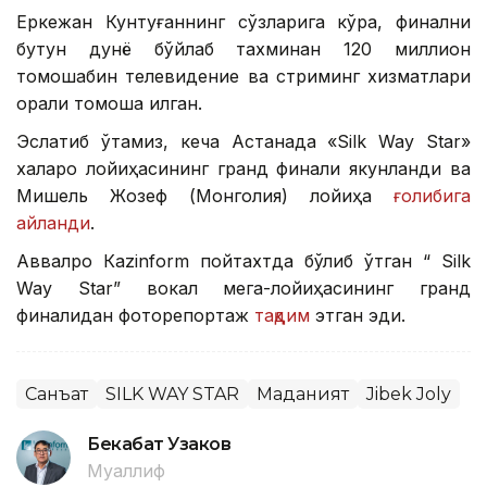
Еркежан Кунтуғаннинг сўзларига кўра, финални
бутун дунё бўйлаб тахминан 120 миллион
томошабин телевидение ва стриминг хизматлари
орқали томоша қилган.
Эслатиб ўтамиз, кеча Астанада «Silk Way Star»
халқаро лойиҳасининг гранд финали якунланди ва
Мишель Жозеф (Монголия) лойиҳа
ғолибига
айланди
.
Аввалроқ Кazinform пойтахтда бўлиб ўтган “ Silk
Way Star” вокал мега-лойиҳасининг гранд
финалидан фоторепортаж
тақдим
этган эди.
Санъат
SILK WAY STAR
Маданият
Jibek Joly
Бекабат Узаков
Муаллиф