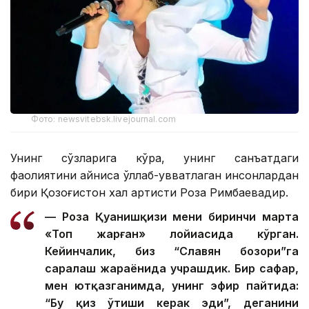
Фото: newsvitebsk.livejournal.com
Унинг сўзларига кўра, унинг санъатдаги
фаолиятини айниқса қўллаб-қувватлаган инсонлардан
бири Қозоғистон халқ артисти Роза Римбаевадир.
— Роза Қуанишқизи мени биринчи марта
«Топ жарған» лойиҳасида кўрган.
Кейинчалик, биз “Славян бозори”га
саралаш жараёнида учрашдик. Бир сафар,
мен ютқазганимда, унинг эфир пайтида:
“Бу қиз ўтиши керак эди”, деганини