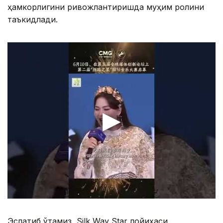
ҳамкорлигини ривожлантиришда муҳим ролини
таъкидлади.
Эслатиб ўтамиз, Silk Way Star лойиҳаси