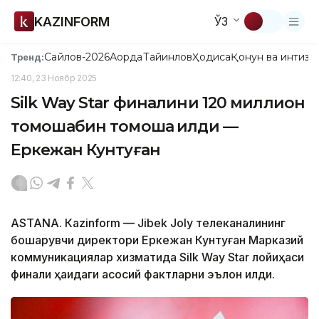
KAZINFORM
ЎЗ
Сайлов-2026
Ақорда
Тайинлов
Ҳодиса
Қонун ва интизо
Тренд:
12:40, 23 Ноябр 2025
Silk Way Star финалини 120 миллион
томошабин томоша қилди —
Еркежан Кунтуған
ASTANА. Кazinform — Jibek Joly телеканалининг
бошқарувчи директори Еркежан Кунтуған Марказий
коммуникациялар хизматида Silk Way Star лойиҳаси
финали ҳақидаги асосий фактларни эълон қилди.