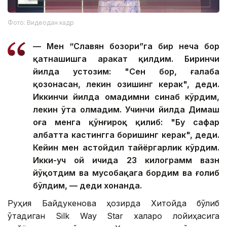
Фото: Видеодан кадр
— Мен “Славян бозори”га бир неча бор
қатнашишга ҳаракат қилдим. Биринчи
йилда устозим: "Сен бор, ғалаба
қозонасан, лекин озишинг керак", деди.
Иккинчи йилда омадимни синаб кўрдим,
лекин ўта олмадим. Учинчи йилда Димаш
оға менга қўнғироқ қилиб: "Бу сафар
албатта кастингга боришинг керак", деди.
Кейин мен астойдил тайёргарлик кўрдим.
Икки-уч ой ичида 23 килограмм вазн
йўқотдим ва мусобақага бордим ва ғолиб
бўлдим, — деди хонанда.
Руҳия Байдукенова ҳозирда Хитойда бўлиб
ўтадиган Silk Way Star халқаро лойиҳасига