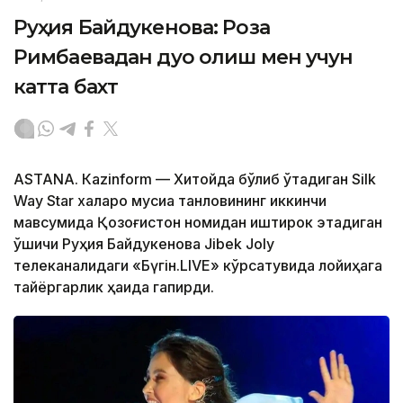
Руҳия Байдукенова: Роза
Римбаевадан дуо олиш мен учун
катта бахт
ASTANА. Кazinform — Хитойда бўлиб ўтадиган Silk
Way Star халқаро мусиқа танловининг иккинчи
мавсумида Қозоғистон номидан иштирок этадиган
қўшиқчи Руҳия Байдукенова Jibek Joly
телеканалидаги «Бүгін.LIVE» кўрсатувида лойиҳага
тайёргарлик ҳақида гапирди.