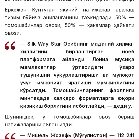
Еркежан Кунтуған якуний натижалар аралаш
тизим бўйича аниқланганини таъкидлади: 50% —
томошабинлар овози, 50% — ҳакамлар ҳайъати
овози.
— Silk Way Star Осиёнинг маданий хилма-
хиллигини бирлаштирган ноёб
платформага айланди. Лойиҳа мусиқа
мамлакатлар ўртасидаги ўзаро
тушунишни чуқурлаштириши ва мулоқот
учун имконият яратиши мумкинлигини
кўрсатди. Томошабинларнинг фаоллиги
минтақада халқаро форматларга юқори
қизиқиш борлигини исботлайди, — деди у.
Шунингдек, у томошабинлар овоз бериш
натижаларини эълон қилди.
— Мишель Жозефь (Мўғулистон) — 112 241