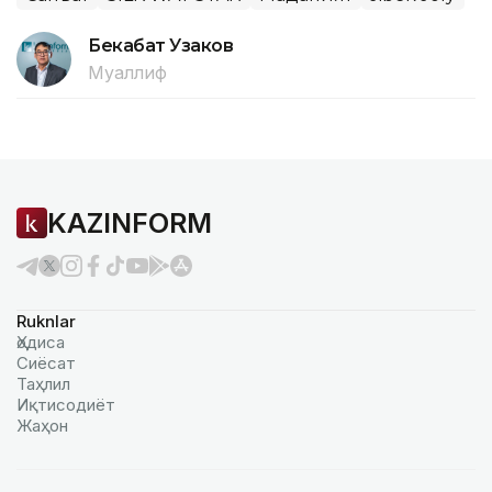
Бекабат Узаков
Муаллиф
KAZINFORM
Ruknlar
Ҳодиса
Сиёсат
Таҳлил
Иқтисодиёт
Жаҳон