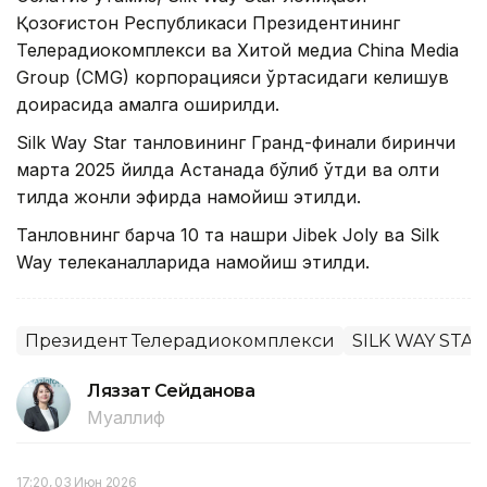
Қозоғистон Республикаси Президентининг
Телерадиокомплекси ва Хитой медиа China Media
Group (CMG) корпорацияси ўртасидаги келишув
доирасида амалга оширилди.
Silk Way Star танловининг Гранд-финали биринчи
марта 2025 йилда Астанада бўлиб ўтди ва олти
тилда жонли эфирда намойиш этилди.
Танловнинг барча 10 та нашри Jibek Joly ва Silk
Way телеканалларида намойиш этилди.
Президент Телерадиокомплекси
SILK WAY STAR
Ляззат Сейданова
Муаллиф
17:20, 03 Июн 2026