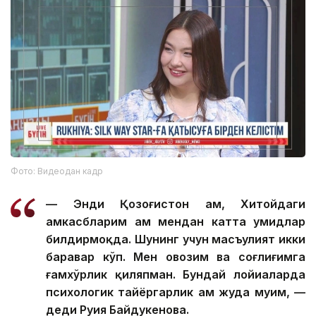
Фото: Видеодан кадр
— Энди Қозоғистон ҳам, Хитойдаги
ҳамкасбларим ҳам мендан катта умидлар
билдирмоқда. Шунинг учун масъулият икки
баравар кўп. Мен овозим ва соғлиғимга
ғамхўрлик қиляпман. Бундай лойиҳаларда
психологик тайёргарлик ҳам жуда муҳим, —
деди Руҳия Байдукенова.