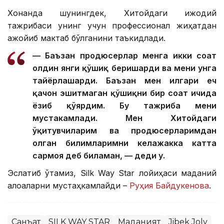
Хонанда шунингдек, Хитойдаги ижодий
тажрибаси унинг учун профессионал жиҳатдан
ажойиб мактаб бўлганини таъкидлади.
— Баъзан продюсерлар менга икки соат
олдин янги қўшиқ беришарди ва мени унга
тайёрлашарди. Баъзан мен илгари ҳеч
қачон эшитмаган қўшиқни бир соат ичида
ёзиб қўярдим. Бу тажриба мени
мустаҳкамлади. Мен Хитойдаги
ўқитувчиларим ва продюсерларимдан
олган билимларимни келажакка катта
сармоя деб биламан, — деди у.
Эслатиб ўтамиз, Silk Way Star лойиҳаси маданий
алоқаларни мустаҳкамлайди –
Руҳия Байдукенова
.
Санъат
SILK WAY STAR
Маданият
Jibek Joly