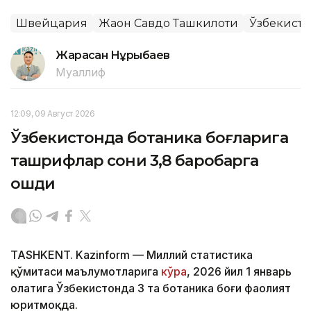
Швейцария
Жаҳон Савдо Ташкилоти
Ўзбекисто
Жарасқан Нұрыбаев
Муаллиф
12:09, 09 Август 2026
Ўзбекистонда ботаника боғларига
ташрифлар сони 3,8 баробарга
ошди
TASHKENT. Kazinform — Миллий статистика
қўмитаси маълумотларига
кўра
, 2026 йил 1 январь
ҳолатига Ўзбекистонда 3 та ботаника боғи фаолият
юритмоқда.