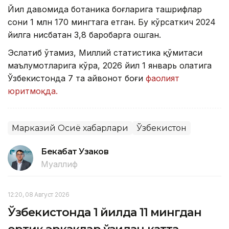
Йил давомида ботаника боғларига ташрифлар
сони 1 млн 170 мингтага етган. Бу кўрсаткич 2024
йилга нисбатан 3,8 баробарга ошган.
Эслатиб ўтамиз, Миллий статистика қўмитаси
маълумотларига кўра, 2026 йил 1 январь ҳолатига
Ўзбекистонда 7 та ҳайвонот боғи
фаолият
юритмоқда.
Марказий Осиё хабарлари
Ўзбекистон
Бекабат Узаков
Муаллиф
12:20, 08 Август 2026
Ўзбекистонда 1 йилда 11 мингдан