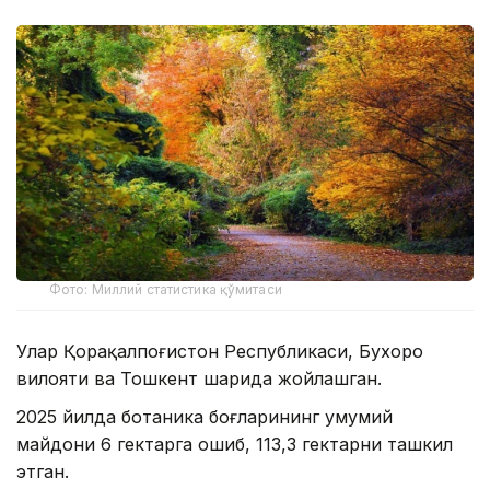
Фото: Миллий статистика қўмитаси
Улар Қорақалпоғистон Республикаси, Бухоро
вилояти ва Тошкент шаҳрида жойлашган.
2025 йилда ботаника боғларининг умумий
майдони 6 гектарга ошиб, 113,3 гектарни ташкил
этган.