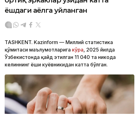
ортиқ эркаклар ўзидан катта
ёшдаги аёлга уйланган
TASHKENT. Kazinform — Миллий статистика
қўмитаси маълумотларига
кўра
, 2025 йилда
Ўзбекистонда қайд этилган 11 040 та никоҳда
келиннинг ёши куёвникидан катта бўлган.