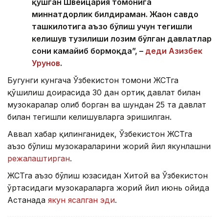
қўшган Швейцария томонига
миннатдорлик билдираман. Жаҳон савдо
ташкилотига аъзо бўлиш учун тегишли
келишув тузилиши лозим бўлган давлатлар
сони камайиб бормоқда”, –
деди Азизбек
Урунов
.
Бугунги кунгача Ўзбекистон томони ЖСТга
қўшилиш доирасида 30 дан ортиқ давлат билан
музокаралар олиб борган ва шундан 25 та давлат
билан тегишли келишувларга эришилган.
Аввал хабар қилинганидек, Ўзбекистон ЖСТга
аъзо бўлиш музокараларини жорий йил якунлашни
режалаштирган
.
ЖСТга аъзо бўлиш юзасидан Хитой ва Ўзбекистон
ўртасидаги музокараларга жорий йил июнь ойида
Астанада
якун ясалган эди
.