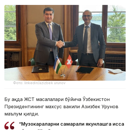
Фото: linkedin/azizbek urunov
Бу ҳақда ЖСТ масалалари бўйича Ўзбекистон
Президентининг махсус вакили Азизбек Урунов
маълум қилди.
“Музокараларни самарали якунлашга ҳисса