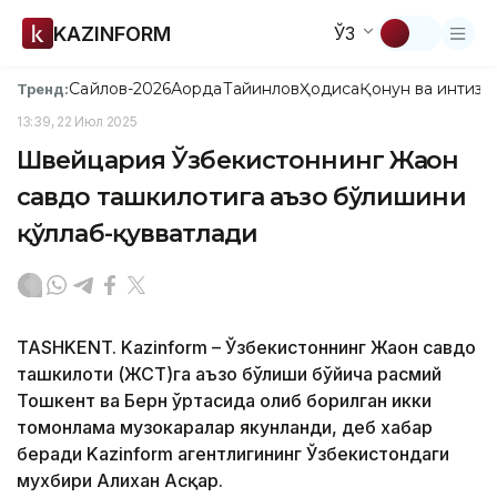
KAZINFORM
ЎЗ
Сайлов-2026
Ақорда
Тайинлов
Ҳодиса
Қонун ва интизо
Тренд:
13:39, 22 Июл 2025
Швейцария Ўзбекистоннинг Жаҳон
савдо ташкилотига аъзо бўлишини
қўллаб-қувватлади
TASHKENT. Kazinform – Ўзбекистоннинг Жаҳон савдо
ташкилоти (ЖСТ)га аъзо бўлиши бўйича расмий
Тошкент ва Берн ўртасида олиб борилган икки
томонлама музокаралар якунланди, деб хабар
беради Kazinform агентлигининг Ўзбекистондаги
мухбири Алихан Асқар.