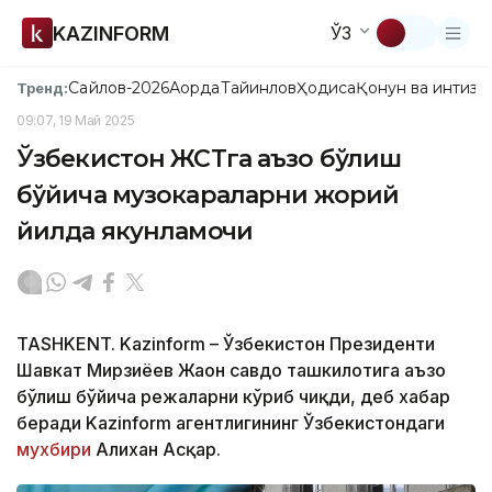
KAZINFORM
ЎЗ
Сайлов-2026
Ақорда
Тайинлов
Ҳодиса
Қонун ва интизо
Тренд:
09:07, 19 Май 2025
Ўзбекистон ЖСТга аъзо бўлиш
бўйича музокараларни жорий
йилда якунламоқчи
TASHKENT. Kazinform – Ўзбекистон Президенти
Шавкат Мирзиёев Жаҳон савдо ташкилотига аъзо
бўлиш бўйича режаларни кўриб чиқди, деб хабар
беради Kazinform агентлигининг Ўзбекистондаги
мухбири
Алихан Асқар.