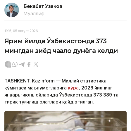
Бекабат Узаков
Муаллиф
11:15, 05 Август 2026
Ярим йилда Ўзбекистонда 373
мингдан зиёд чақалоқ дунёга келди
TASHKENT. Kazinform — Миллий статистика
қўмитаси маълумотларига
кўра
, 2026 йилнинг
январь-июнь ойларида Ўзбекистонда 373 389 та
тирик туғилиш ҳолатлари қайд этилган.