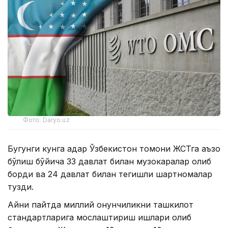
Фото: Daryo.uz
Бугунги кунга қадар Ўзбекистон томони ЖСТга аъзо
бўлиш бўйича 33 давлат билан музокаралар олиб
борди ва 24 давлат билан тегишли шартномалар
тузди.
Айни пайтда миллий қонунчиликни ташкилот
стандартларига мослаштириш ишлари олиб