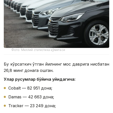
Фото: Миллий статистика қўмитаси
Бу кўрсаткич ўтган йилнинг мос даврига нисбатан
26,8 минг донага ошган.
Улар русумлар бўйича қуйидагича:
Cobalt — 82 951 дона;
Damas — 42 663 дона;
Tracker — 23 249 дона;