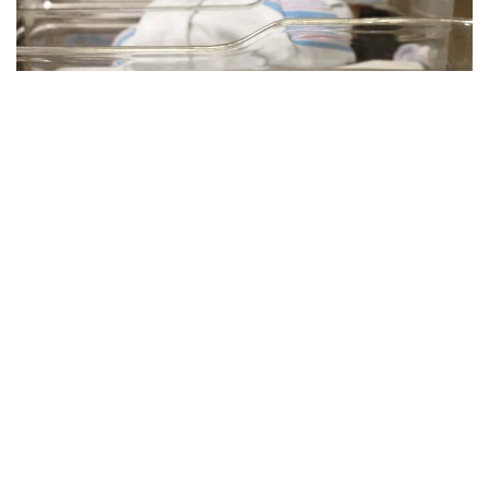
Фото: Миллий статистика қўмитаси
Ҳудудлар кесимида туғилишлар сони:
Самарқанд вилояти – 46 436 та
Фарғона вилояти – 41 773 та
Қашқадарё вилояти – 41 261 та
Сурхондарё вилояти – 35 461 та
Андижон вилояти – 32 949 та