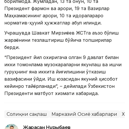
борилмоқда. Жумладан, 13 та қонун, 10 та
Президент фармон ва қарори, 19 та Вазирлар
Маҳкамасининг қарори, 10 та идоралараро
норматив-ҳуқуқий ҳужжатлар қабул қилинди.
Учрашувда Шавкат Мирзиёев ЖСТга аъзо бўлиш
жараёнини тезлаштириш бўйича топшириқлар
берди.
“Президент йил охиригача қолган 9 давлат билан
икки томонлама музокараларни якунлаш ва ишчи
гуруҳнинг яна иккита йиғилишини ўтказиш
вазифасини қўйди. Иш юзасидан якуний ҳисобот
кейинроқ тайёрланади”, – дейилади Ўзбекистон
Президенти матбуот хизмати хабарида.
Соғлиқни сақлаш
Марказий Осиё хабарлари
Ха
Жарасқан Нұрыбаев