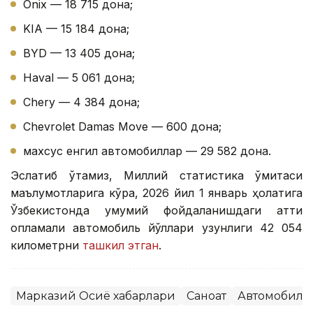
Onix — 18 715 дона;
KIA — 15 184 дона;
BYD — 13 405 дона;
Haval — 5 061 дона;
Chery — 4 384 дона;
Chevrolet Damas Move — 600 дона;
махсус енгил автомобиллар — 29 582 дона.
Эслатиб ўтамиз, Миллий статистика қўмитаси
маълумотларига кўра, 2026 йил 1 январь ҳолатига
Ўзбекистонда умумий фойдаланишдаги қаттиқ
қопламали автомобиль йўллари узунлиги 42 054
километрни
ташкил этган
.
Марказий Осиё хабарлари
Саноат
Автомобилс