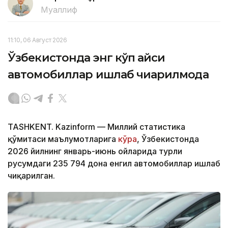
Муаллиф
11:10, 06 Август 2026
Ўзбекистонда энг кўп қайси
автомобиллар ишлаб чиқарилмоқда
TASHKENT. Kazinform — Миллий статистика
қўмитаси маълумотларига
кўра
, Ўзбекистонда
2026 йилнинг январь-июнь ойларида турли
русумдаги 235 794 дона енгил автомобиллар ишлаб
чиқарилган.