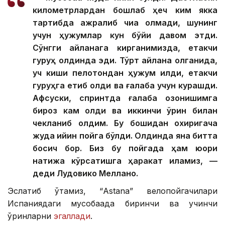
километрлардан бошлаб ҳеч ким якка
тартибда ажралиб чиқа олмади, шунинг
учун ҳужумлар кун бўйи давом этди.
Сўнгги айланага кирганимизда, етакчи
гуруҳ олдинда эди. Тўрт айлана қолганида,
уч киши пелотондан ҳужум қилди, етакчи
гуруҳга етиб олди ва ғалаба учун курашди.
Афсуски, спринтда ғалаба қозонишимга
бироз кам қолди ва иккинчи ўрин билан
чекланиб қолдим. Бу бошидан охиригача
жуда қийин пойга бўлди. Олдинда яна битта
босқич бор. Биз бу пойгада ҳам юқори
натижа кўрсатишга ҳаракат қиламиз, —
деди Лудовико Меллано.
Эслатиб ўтамиз, “Аstana” велопойгачилари
Испаниядаги мусобақада биринчи ва учинчи
ўринларни
эгаллади
.