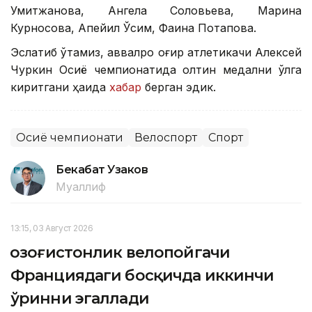
Умитжанова, Ангела Соловьева, Марина
Курносова, Ақпейил Ўсим, Фаина Потапова.
Эслатиб ўтамиз, аввалроқ оғир атлетикачи Алексей
Чуркин Осиё чемпионатида олтин медални қўлга
киритгани ҳақида
хабар
берган эдик.
Осиё чемпионати
Велоспорт
Спорт
Бекабат Узаков
Муаллиф
13:15, 03 Август 2026
Қозоғистонлик велопойгачи
Франциядаги босқичда иккинчи
ўринни эгаллади