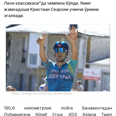
Леон классикаси"да чемпион бўлди. Унинг
жамоадоши Кристиан Скарони учинчи ўринни
эгаллади.
Фото: instagram.com/xds_astana_team
190,6 километрлик пойга Бенавентедан
Лубианагача бўлиб ўтди. XDS Astana Team