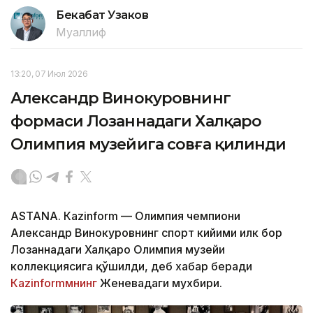
Бекабат Узаков
Муаллиф
13:20, 07 Июл 2026
Александр Винокуровнинг
формаси Лозаннадаги Халқаро
Олимпия музейига совға қилинди
ASTANА. Кazinform — Олимпия чемпиони
Александр Винокуровнинг спорт кийими илк бор
Лозаннадаги Халқаро Олимпия музейи
коллекциясига қўшилди, деб хабар беради
Кazinformмнинг
Женевадаги мухбири.