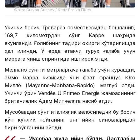
Фото: Gurvan Gussev / Kreiz Breizh Elites
Учинчи босқич Треварез поместьесидан бошланиб,
169,7 километрдан сўнг Карре шаҳрида
якунланди. Ғолибнинг тақдири охирги кўтарилишда
ҳал қилинди. У ерда етакчи гуруҳ ғалаба учун
маррага чиқиш спринтида иштирок этди.
Меллано сўнгги метрларгача ғалаба учун курашди,
аммо марра чизиғида уни фақат француз Юго
Милле (Mayenne-Monbana-Rapido) мағлуб этди.
Учинчи ўрин Vendée U Primeo Energie жамоасининг
британиялик Адам Митчеллга насиб этди.
Мусобақадан сўнг италиялик велосипедчи бу босқич
кўп кунлик пойганинг энг қийин синовларидан
бири бўлганини айтди.
— Мусобақа жуда қийин бўлди. Дастлабки