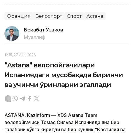
Франция
Велоспорт
Спорт
Астана
Бекабат Узаков
Муаллиф
12:15, 27 Июл 2026
“Аstana” велопойгачилари
Испаниядаги мусобақада биринчи
ва учинчи ўринларни эгаллади
ASTANА. Кazinform — XDS Astana Team
велопойгачиси Томас Сильва Испанияда яна бир
ғалабани қўлга киритди ва бир кунлик "Кастилия ва