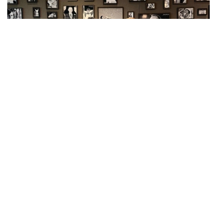
Фото: Kazinform
Александр Винокуровнинг формаси музейнинг
доимий коллекциясининг бир қисмига айланади,
унда Олимпия ўйинлари тарихи ва бутун дунёдан
келган спортчиларнинг ютуқларига бағишланган
экспонатлар сақланади.