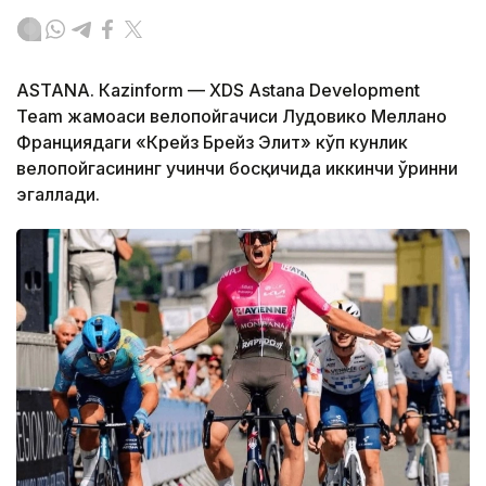
ASTANА. Кazinform — XDS Astana Development
Team жамоаси велопойгачиси Лудовико Меллано
Франциядаги «Крейз Брейз Элит» кўп кунлик
велопойгасининг учинчи босқичида иккинчи ўринни
эгаллади.