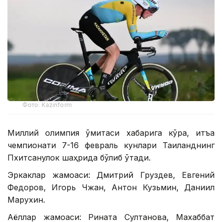
Фото: Kazinform
Миллий олимпия қўмитаси хабарига кўра, қитъа
чемпионати 7-16 февраль кунлари Таиланднинг
Пхитсанулок шаҳрида бўлиб ўтади.
Эркаклар жамоаси: Дмитрий Груздев, Евгений
Федоров, Игорь Чжан, Антон Кузьмин, Даниил
Марухин.
Аёллар жамоаси: Рината Султанова, Махаббат