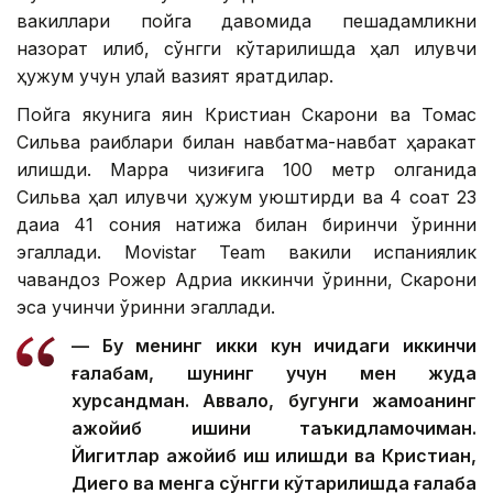
вакиллари пойга давомида пешқадамликни
назорат қилиб, сўнгги кўтарилишда ҳал қилувчи
ҳужум учун қулай вазият яратдилар.
Пойга якунига яқин Кристиан Скарони ва Томас
Сильва рақиблари билан навбатма-навбат ҳаракат
қилишди. Марра чизиғига 100 метр қолганида
Сильва ҳал қилувчи ҳужум уюштирди ва 4 соат 23
дақиқа 41 сония натижа билан биринчи ўринни
эгаллади. Movistar Team вакили испаниялик
чавандоз Рожер Адриа иккинчи ўринни, Скарони
эса учинчи ўринни эгаллади.
— Бу менинг икки кун ичидаги иккинчи
ғалабам, шунинг учун мен жуда
хурсандман. Аввало, бугунги жамоанинг
ажойиб ишини таъкидламоқчиман.
Йигитлар ажойиб иш қилишди ва Кристиан,
Диего ва менга сўнгги кўтарилишда ғалаба