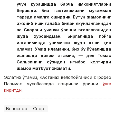
учун курашишда барча имкониятларни
беришди. Биз тактикамизни мукаммал
тарзда амалга оширдик. Бутун жамоанинг
ажойиб иши ғалаба билан якунланганидан
ва Скарони учинчи ўринни эгаллаганидан
жуда хурсандман. Биргаликда пойга
қилганимизда ўзимизни жуда яхши ҳис
қиламиз. Умид қиламанки, биз бу йўналишда
ишлашда давом этамиз, — дея Томас
Сильванинг сўзидан иқтибос келтирди
жамоа матбуот хизмати.
Эслатиб ўтамиз, «Астана» велопойгачиси «Трофео
Пальма» мусобақасида совринли ўринни
қўлга
киритди
.
Велоспорт
Спорт