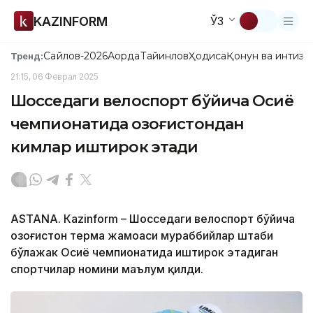
KAZINFORM
ЎЗ
Сайлов-2026
Ақорда
Тайинлов
Ҳодиса
Қонун ва интизо
Тренд:
21:15, 06 Феврал 2025
Шосседаги велоспорт бўйича Осиё
чемпионатида Қозоғистондан
кимлар иштирок этади
ASTANA. Кazinform – Шосседаги велоспорт бўйича
Қозоғистон терма жамоаси мураббийлар штаби
бўлажак Осиё чемпионатида иштирок этадиган
спортчилар номини маълум қилди.