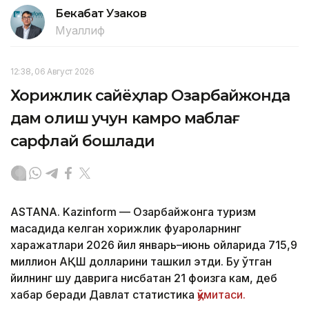
Бекабат Узаков
Муаллиф
12:38, 06 Август 2026
Хорижлик сайёҳлар Озарбайжонда
дам олиш учун камроқ маблағ
сарфлай бошлади
ASTANA. Kazinform — Озарбайжонга туризм
мақсадида келган хорижлик фуқароларнинг
харажатлари 2026 йил январь–июнь ойларида 715,9
миллион АҚШ долларини ташкил этди. Бу ўтган
йилнинг шу даврига нисбатан 21 фоизга кам, деб
хабар беради Давлат статистика
қўмитаси.