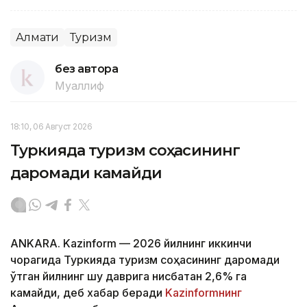
Алмати
Туризм
без автора
Муаллиф
18:10, 06 Август 2026
Туркияда туризм соҳасининг
даромади камайди
ANKARA. Kazinform — 2026 йилнинг иккинчи
чорагида Туркияда туризм соҳасининг даромади
ўтган йилнинг шу даврига нисбатан 2,6% га
камайди, деб хабар беради
Kazinformнинг