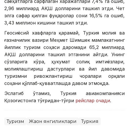
саёҳатларга сарфлаган харажатлари 7,4% га ошиб,
2,96 миллиард АҚШ долларини ташкил этди. Чет
элга сафар қилган фуқаролар сони 16,5% га ошиб,
3,43 миллион кишини ташкил этди.
Геосиёсий хавфларга қарамай, Туркия молия ва
ғазначилик вазири Меҳмет Шимшек мамлакатнинг
йиллик туризм соҳаси даромади 65,2 миллиард
АҚШ долларини ташкил этганини айтди. Унинг
сўзларига кўра, ҳукумат солиқ имтиёзлари,
молиялаштириш дастурлари ва йил давомида
туризмни ривожлантириш чоралари орқали
соҳани қўллаб-қувватлашда давом этмоқда.
Эслатиб ўтамиз, Туркия авиакомпанияси
Қозоғистонга тўғридан-тўғри
рейслар очади
.
Туризм
Жаҳон янгиликлари
Туркия