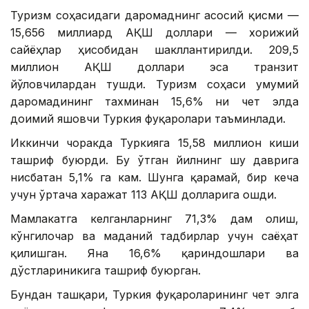
Туризм соҳасидаги даромаднинг асосий қисми —
15,656 миллиард АҚШ доллари — хорижий
сайёҳлар ҳисобидан шакллантирилди. 209,5
миллион АҚШ доллари эса транзит
йўловчилардан тушди. Туризм соҳаси умумий
даромадининг тахминан 15,6% ни чет элда
доимий яшовчи Туркия фуқаролари таъминлади.
Иккинчи чоракда Туркияга 15,58 миллион киши
ташриф буюрди. Бу ўтган йилнинг шу даврига
нисбатан 5,1% га кам. Шунга қарамай, бир кеча
учун ўртача харажат 113 АҚШ долларига ошди.
Мамлакатга келганларнинг 71,3% дам олиш,
кўнгилочар ва маданий тадбирлар учун саёҳат
қилишган. Яна 16,6% қариндошлари ва
дўстлариникига ташриф буюрган.
Бундан ташқари, Туркия фуқароларининг чет элга