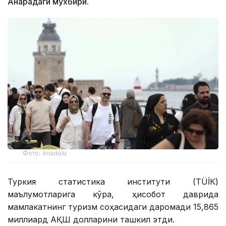
Анқарадаги мухбири.
Фото: Anadolu
Туркия статистика институти (ТÜİК)
маълумотларига кўра, ҳисобот даврида
мамлакатнинг туризм соҳасидаги даромади 15,865
миллиард АҚШ долларини ташкил этди.