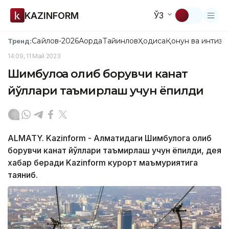
KAZINFORM
ЎЗ
Сайлов-2026
Ақорда
Тайинлов
Ҳодиса
Қонун ва интизо
Тренд:
14:09, 11 Май 2023
Шимбулоққа олиб борувчи канат
йўллари таъмирлаш учун ёпилди
ALMATY. Kazinform - Алматидаги Шимбулоқга олиб
борувчи канат йўллари таъмирлаш учун ёпилди, дея
хабар беради Kazinform курорт маъмуриятига
таяниб.