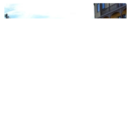
Фото: Report.az
Харажатларнинг энг катта қисми транспорт
хизматларига тўғри келди — 325,9 миллион
доллар. Бу кўрсаткич йиллик ҳисобда 22 фоизга
камайган. Хорижликлар жойлаштириш хизматлари
учун 130,6 миллион АҚШ доллари сарфлаган