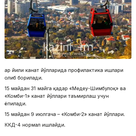
Ҳар йили канат йўлларида профилактика ишлари
олиб борилади.
15 майдан 31 майга қадар «Медеу-Шимбулоқ» ва
«Комби-1» канат йўллари таъмирлаш учун
ёпилади.
15 майдан 9 июлгача – «Комби-2» канат йўллари.
ККД-4 нормал ишлайди.