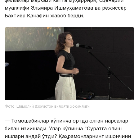
фильмлар маркази катта муҳаррири, сценарий
муаллифи Эльмира Ишмуҳаметова ва режиссёр
Бахтиёр Қанафин жавоб берди.
Фото: Шимолий Қозоғистон вилояти ҳокимлиги
— Томошабинлар кўпинча ортда қолган нарсалар
билан қизиқишади. Улар кўпинча "Суратга олиш
ишлари қандай ўтди? Қаҳрамонларнинг ишончини