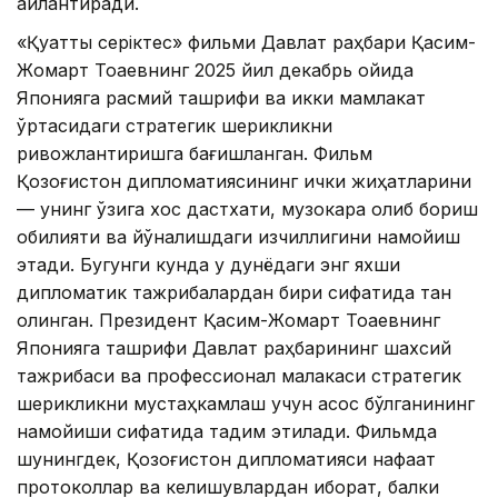
айлантиради.
«Қуатты серіктес» фильми Давлат раҳбари Қасим-
Жомарт Тоқаевнинг 2025 йил декабрь ойида
Японияга расмий ташрифи ва икки мамлакат
ўртасидаги стратегик шерикликни
ривожлантиришга бағишланган. Фильм
Қозоғистон дипломатиясининг ички жиҳатларини
— унинг ўзига хос дастхати, музокара олиб бориш
қобилияти ва йўналишдаги изчиллигини намойиш
этади. Бугунги кунда у дунёдаги энг яхши
дипломатик тажрибалардан бири сифатида тан
олинган. Президент Қасим-Жомарт Тоқаевнинг
Японияга ташрифи Давлат раҳбарининг шахсий
тажрибаси ва профессионал малакаси стратегик
шерикликни мустаҳкамлаш учун асос бўлганининг
намойиши сифатида тақдим этилади. Фильмда
шунингдек, Қозоғистон дипломатияси нафақат
протоколлар ва келишувлардан иборат, балки