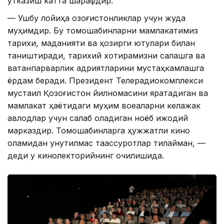
ўтказиш катта шарафдир.
— Ушбу лойиҳа қозоғистонликлар учун жуда
муҳимдир. Бу томошабинларни мамлакатимиз
тарихи, маданияти ва ҳозирги ютуқлари билан
таништиради, тарихий хотирамизни сақлашга ва
ватанпарварлик қадриятларини мустаҳкамлашга
ёрдам беради. Президент Телерадиокомплекси
мустақил Қозоғистон йилномасини яратадиган ва
мамлакат ҳаётидаги муҳим воқеаларни келажак
авлодлар учун сақлаб қоладиган ноёб ижодий
марказдир. Томошабинларга ҳужжатли кино
оламидан унутилмас таассуротлар тилайман, —
деди у кинолекторийнинг очилишида.