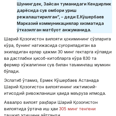
Шунингдек, Зайсан туманидаги Кендирлик
дарёсида сув омбори қуриш
режалаштирилган”, – деди Е.Кўшербаев
Марказий коммуникациялар хизматида
ўтказилган матбуот анжуманида.
Шарқий Қозоғистон вилояти ҳокимининг сўзларига
кўра, бунинг натижасида суғориладиган ва
экиладиган ерлар ҳажми 30 минг гектарга кўпаяди
ва дастлабки ҳисоб-китобларга кўра 830 та
фермер хўжалигини сув билан таъминлаш мумкин
бўлади.
Эслатиб ўтамиз, Ермек Кўшербаев Астанада
Шарқий Қозоғистон вилоятининг ижтимоий-
иқтисодий ривожланиши ҳақида маъруза қилмоқда.
Аввалроқ вилоят раҳбари Шарқий Қозоғистон
вилоятида ўртача иш ҳақи
305 минг тенгени
ташкил этишини айтганди.