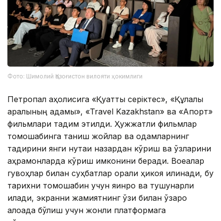
Фото: Шимолий Қозоғистон вилояти ҳокимлиги
Петропал аҳолисига «Қуатты серіктес», «Құлалы
аралының адамы», «Travel Kazakhstan» ва «Апорт»
фильмлари тақдим этилди. Ҳужжатли фильмлар
томошабинга таниш жойлар ва одамларнинг
тақдирини янги нуқтаи назардан кўриш ва ўзларини
қаҳрамонларда кўриш имконини беради. Воқеалар
гувоҳлар билан суҳбатлар орқали ҳикоя қилинади, бу
тарихни томошабин учун яқинроқ ва тушунарли
қилади, экранни жамиятнинг ўзи билан ўзаро
алоқада бўлиш учун жонли платформага