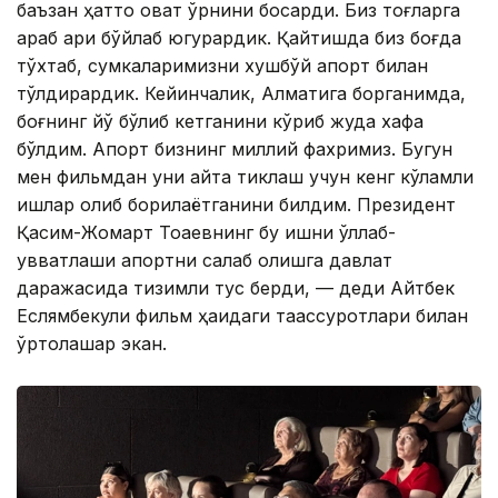
баъзан ҳатто овқат ўрнини босарди. Биз тоғларга
қараб ариқ бўйлаб югурардик. Қайтишда биз боғда
тўхтаб, сумкаларимизни хушбўй апорт билан
тўлдирардик. Кейинчалик, Алматига борганимда,
боғнинг йўқ бўлиб кетганини кўриб жуда хафа
бўлдим. Апорт бизнинг миллий фахримиз. Бугун
мен фильмдан уни қайта тиклаш учун кенг кўламли
ишлар олиб борилаётганини билдим. Президент
Қасим-Жомарт Тоқаевнинг бу ишни қўллаб-
қувватлаши апортни сақлаб қолишга давлат
даражасида тизимли тус берди, — деди Айтбек
Еслямбекули фильм ҳақидаги таассуротлари билан
ўртоқлашар экан.