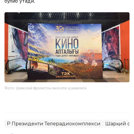
бўлиб ўтади.
Фото: Шимолий Қозоғистон вилояти ҳокимлиги
ҚР Президенти Телерадиокомплекси
Шарқий Қоз