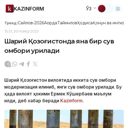
KAZINFORM
ЎЗ
Сайлов-2026
Ақорда
Тайинлов
Ҳодиса
Қонун ва интизо
Тренд:
15:31, 30 Ноябр 2023
Шарқий Қозоғистонда яна бир сув
омбори қурилади
Шарқий Қозоғистон вилоятида иккита сув омбори
модернизация қилиниб, янги сув омбори қурилади. Бу
ҳақда вилоят ҳокими Ермек Кўшербаев маълум
қилди, деб хабар беради
Kazinform
.