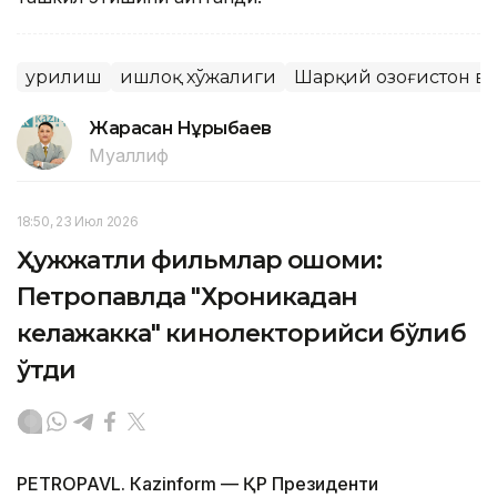
Қурилиш
Қишлоқ хўжалиги
Шарқий Қозоғистон в
Жарасқан Нұрыбаев
Муаллиф
18:50, 23 Июл 2026
Ҳужжатли фильмлар оқшоми:
Петропавлда "Хроникадан
келажакка" кинолекторийси бўлиб
ўтди
PETROPAVL. Кazinform — ҚР Президенти