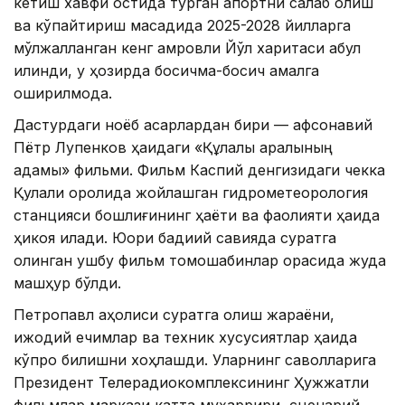
кетиш хавфи остида турган апортни сақлаб қолиш
ва кўпайтириш мақсадида 2025-2028 йилларга
мўлжалланган кенг қамровли Йўл харитаси қабул
қилинди, у ҳозирда босқичма-босқич амалга
оширилмоқда.
Дастурдаги ноёб асарлардан бири — афсонавий
Пётр Лупенков ҳақидаги «Құлалы аралының
адамы» фильми. Фильм Каспий денгизидаги чекка
Қулали оролида жойлашган гидрометеорология
станцияси бошлиғининг ҳаёти ва фаолияти ҳақида
ҳикоя қилади. Юқори бадиий савияда суратга
олинган ушбу фильм томошабинлар орасида жуда
машҳур бўлди.
Петропавл аҳолиси суратга олиш жараёни,
ижодий ечимлар ва техник хусусиятлар ҳақида
кўпроқ билишни хоҳлашди. Уларнинг саволларига
Президент Телерадиокомплексининг Ҳужжатли