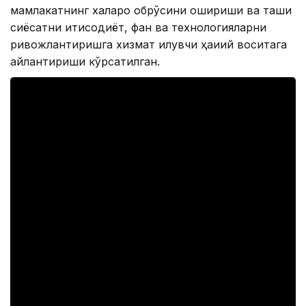
мамлакатнинг халқаро обрўсини ошириши ва ташқи
сиёсатни иқтисодиёт, фан ва технологияларни
ривожлантиришга хизмат қилувчи ҳақиқий воситага
айлантириши кўрсатилган.