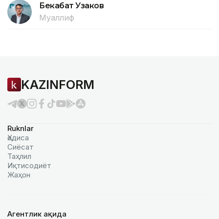
Бекабат Узаков
Муаллиф
KAZINFORM
Ruknlar
Ҳодиса
Сиёсат
Таҳлил
Иқтисодиёт
Жаҳон
Агентлик ҳақида