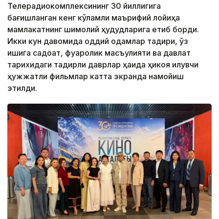
Телерадиокомплексининг 30 йиллигига
бағишланган кенг кўламли маърифий лойиҳа
мамлакатнинг шимолий ҳудудларига етиб борди.
Икки кун давомида оддий одамлар тақдири, ўз
ишига садоқат, фуқаролик масъулияти ва давлат
тарихидаги тақдирли даврлар ҳақида ҳикоя қилувчи
ҳужжатли фильмлар катта экранда намойиш
этилди.