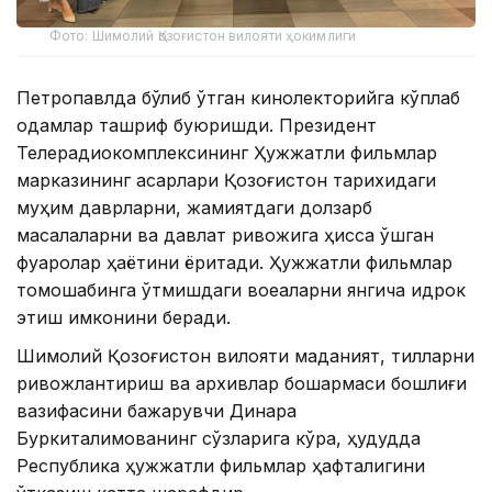
Фото: Шимолий Қозоғистон вилояти ҳокимлиги
Петропавлда бўлиб ўтган кинолекторийга кўплаб
одамлар ташриф буюришди. Президент
Телерадиокомплексининг Ҳужжатли фильмлар
марказининг асарлари Қозоғистон тарихидаги
муҳим даврларни, жамиятдаги долзарб
масалаларни ва давлат ривожига ҳисса қўшган
фуқаролар ҳаётини ёритади. Ҳужжатли фильмлар
томошабинга ўтмишдаги воқеаларни янгича идрок
этиш имконини беради.
Шимолий Қозоғистон вилояти маданият, тилларни
ривожлантириш ва архивлар бошқармаси бошлиғи
вазифасини бажарувчи Динара
Буркиталимованинг сўзларига кўра, ҳудудда
Республика ҳужжатли фильмлар ҳафталигини