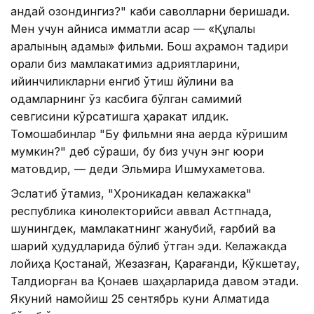
қандай қозондингиз?" каби саволларни беришади.
Мен учун айниқса қимматли асар — «Құлалы
аралының адамы» фильми. Бош қаҳрамон тақдири
орқали биз мамлакатимиз қадриятларини,
қийинчиликларни енгиб ўтиш йўлини ва
одамларнинг ўз касбига бўлган самимий
севгисини кўрсатишга ҳаракат қилдик.
Томошабинлар "Бу фильмни яна қаерда кўришим
мумкин?" деб сўраши, бу биз учун энг юқори
мақтовдир, — деди Эльмира Ишмухаметова.
Эслатиб ўтамиз, "Хроникадан келажакка"
республика кинолекторийси аввал Астпнада,
шунингдек, мамлакатнинг жанубий, ғарбий ва
шарқий ҳудудларида бўлиб ўтган эди. Келажакда
лойиҳа Қостанай, Жезқазған, Қарағанди, Кўкшетау,
Талдиқорған ва Қонаев шаҳарларида давом этади.
Якуний намойиш 25 сентябрь куни Алматида