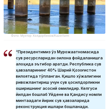
Фото: Мухтор Холдорбеков/Kazinform
“Президентимиз ўз Мурожаатномасида
сув ресурсларидан оқилона фойдаланишга
алоҳида эътибор қаратди. Республика сув
ҳавзаларининг 40% Шарқий Қозоғистон
вилоятида тўпланган. Қишлоқ хўжалигини
ривожлантириш учун сув ҳосилдорликни
оширишнинг асосий омилидир. Келгуси
йилдан бошлаб Уйдене ва Қандису номли
минтақадаги йирик сув ҳавзаларида
реконструкция ишлари бошланади.