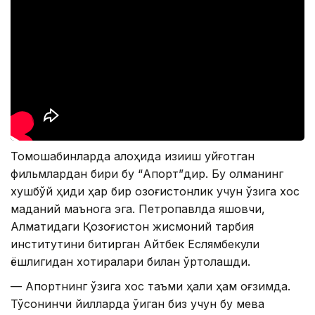
Томошабинларда алоҳида қизиқиш уйғотган
фильмлардан бири бу “Апорт”дир. Бу олманинг
хушбўй ҳиди ҳар бир қозоғистонлик учун ўзига хос
маданий маънога эга. Петропавлда яшовчи,
Алматидаги Қозоғистон жисмоний тарбия
институтини битирган Айтбек Еслямбекули
ёшлигидан хотиралари билан ўртоқлашди.
— Апортнинг ўзига хос таъми ҳали ҳам оғзимда.
Тўқсонинчи йилларда ўқиган биз учун бу мева