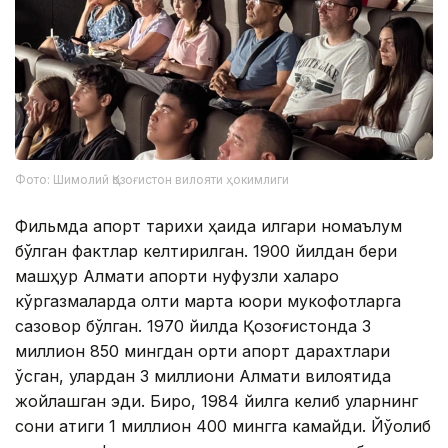
Фото: Шимолий Қозоғистон вилояти ҳокимлиги
Фильмда апорт тарихи ҳақида илгари номаълум
бўлган фактлар келтирилган. 1900 йилдан бери
машҳур Алмати апорти нуфузли халқаро
кўргазмаларда олти марта юқори мукофотларга
сазовор бўлган. 1970 йилда Қозоғистонда 3
миллион 850 мингдан ортиқ апорт дарахтлари
ўсган, улардан 3 миллиони Алмати вилоятида
жойлашган эди. Бироқ, 1984 йилга келиб уларнинг
сони атиги 1 миллион 400 мингга камайди. Йўқолиб