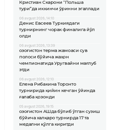
Кристиан Скарони “Польша
тури”да иккинчи ўринни эгаллади
06 avgust 2026, 14:10
Денис Евсеев Туркиядаги
турнирнинг чорак финалига йўл
олди
06 avgust 2026, 13:39
Қозоғистон терма жамоаси сув
полоси бўйича жаҳон
чемпионатида Уругвайни мағлуб
этди
06 avgust 2026, 12:10
Елена Рибакина Торонто
турнирида қийин кечган ўйинда
ғалаба қозонди
05 avgust 2026, 19:15
Қозоғистон АҚШда бўлиб ўтган сузиш
бўйича халқаро турнирда 17 та
медални қўлга киритди