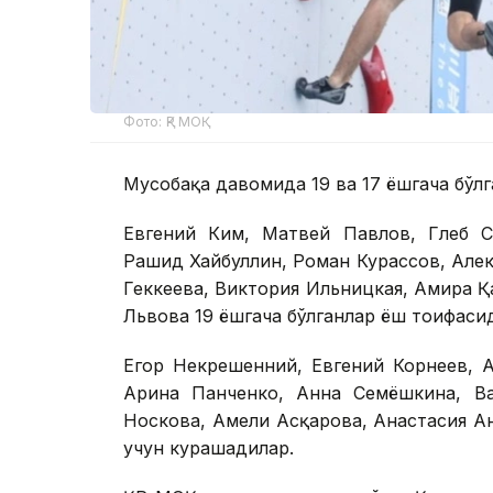
Фото: ҚР МОҚ
Мусобақа давомида 19 ва 17 ёшгача бўл
Евгений Ким, Матвей Павлов, Глеб С
Рашид Хайбуллин, Роман Курассов, Алек
Геккеева, Виктория Ильницкая, Амира Қ
Львова 19 ёшгача бўлганлар ёш тоифаси
Егор Некрешенний, Евгений Корнеев, 
Арина Панченко, Анна Семёшкина, Ва
Носкова, Амели Асқарова, Анастасия А
учун курашадилар.