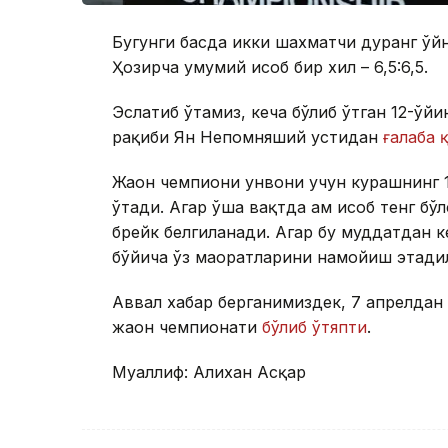
Бугунги баҳсда икки шахматчи дуранг ўй
Ҳозирча умумий ҳисоб бир хил – 6,5:6,5.
Эслатиб ўтамиз, кеча бўлиб ўтган 12-ў
рақиби Ян Непомняший устидан
ғалаба 
Жаҳон чемпиони унвони учун курашнинг 14
ўтади. Агар ўша вақтда ҳам ҳисоб тенг бў
брейк белгиланади. Агар бу муддатдан 
бўйича ўз маҳоратларини намойиш этадил
Аввал хабар берганимиздек, 7 апрелдан 
жаҳон чемпионати
бўлиб ўтяпти
.
Муаллиф: Алихан Асқар