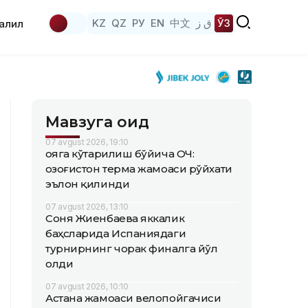
KZ
QZ
РУ
EN
中文
ق ز
ЎЗ
аҳлил
Мавзуга оид
07 avgust 2026, 19:10
Қояга кўтарилиш бўйича ОЧ:
Қозоғистон терма жамоаси рўйхати
эълон қилинди
07 avgust 2026, 13:10
Соня Жиенбаева яккалик
баҳсларида Испаниядаги
турнирнинг чорак финалга йўл
олди
07 avgust 2026, 10:10
Астана жамоаси велопойгачиси