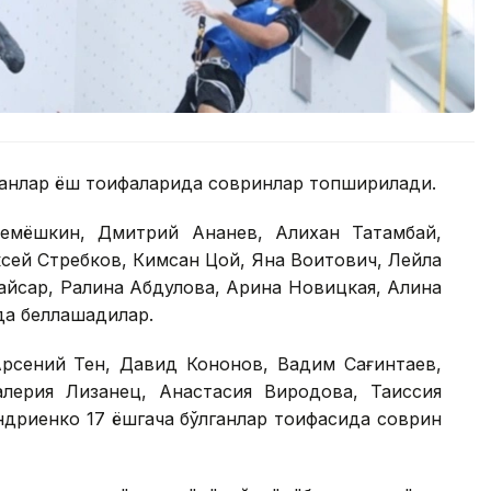
ганлар ёш тоифаларида совринлар топширилади.
емёшкин, Дмитрий Ананев, Алихан Татамбай,
сей Стребков, Кимсан Цой, Яна Воитович, Лейла
айсар, Ралина Абдулова, Арина Новицкая, Алина
да беллашадилар.
Арсений Тен, Давид Кононов, Вадим Сағинтаев,
лерия Лизанец, Анастасия Виродова, Таиссия
ндриенко 17 ёшгача бўлганлар тоифасида соврин