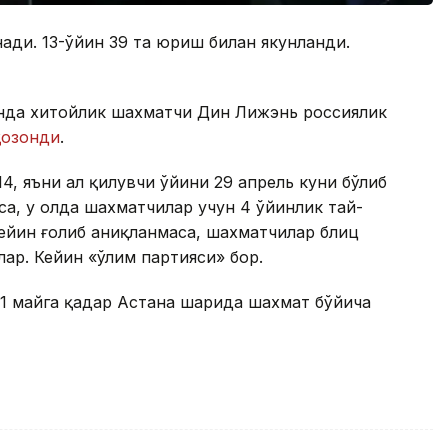
нади. 13-ўйин 39 та юриш билан якунланди.
йинда хитойлик шахматчи Дин Лижэнь россиялик
қозонди
.
, яъни ҳал қилувчи ўйини 29 апрель куни бўлиб
лса, у ҳолда шахматчилар учун 4 ўйинлик тай-
кейин ғолиб аниқланмаса, шахматчилар блиц
ар. Кейин «ўлим партияси» бор.
1 майга қадар Астана шаҳрида шахмат бўйича