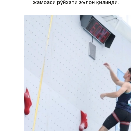
жамоаси рўйхати эълон қилинди.