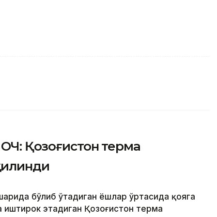
ОЧ: Қозоғистон терма
қилинди
 шаҳрида бўлиб ўтадиган ёшлар ўртасида қояга
 иштирок этадиган Қозоғистон терма