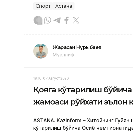
Спорт
Астана
Жарасқан Нұрыбаев
Муаллиф
19:10, 07 Август 2026
Қояга кўтарилиш бўйича 
жамоаси рўйхати эълон 
ASTANА. Кazinform – Хитойнинг Гуйян
кўтарилиш бўйича Осиё чемпионатида