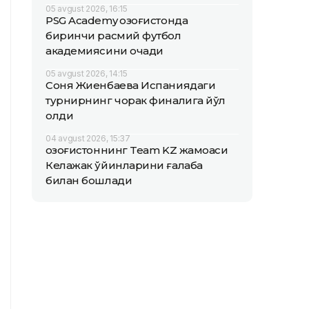
05 avgust 2026, 16:15
PSG Academy Қозоғистонда
биринчи расмий футбол
академиясини очади
05 avgust 2026, 14:15
Соня Жиенбаева Испаниядаги
турнирнинг чорак финалига йўл
олди
04 avgust 2026, 15:37
Қозоғистоннинг Team KZ жамоаси
Келажак ўйинларини ғалаба
билан бошлади