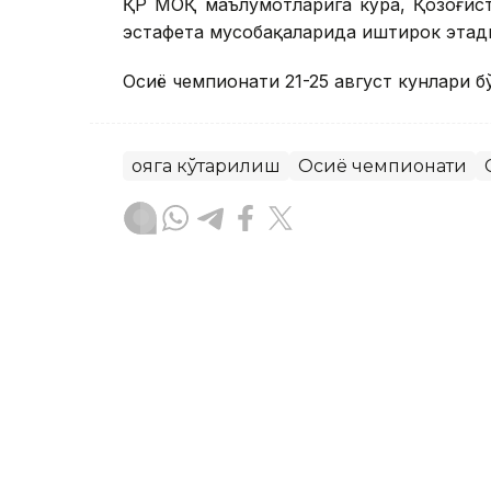
ҚР МОҚ маълумотларига кўра, Қозоғист
эстафета мусобақаларида иштирок этад
Осиё чемпионати 21-25 август кунлари б
Қояга кўтарилиш
Осиё чемпионати
Бекабат Узаков
Муаллиф
13:10, 07 Август 2026
Соня Жиенбаева яккалик