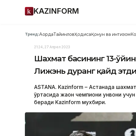
KAZINFORM
Ақорда
Тайинлов
Ҳодиса
Қонун ва интизом
Ко
Тренд:
21:24, 27 Апрел 2023
Шахмат баҳсининг 13-ўй
Лижэнь дуранг қайд этд
ASTANA. Kazinform – Астанада шахма
ўртасида жаҳон чемпиони унвони учун
беради Kazinform мухбири.