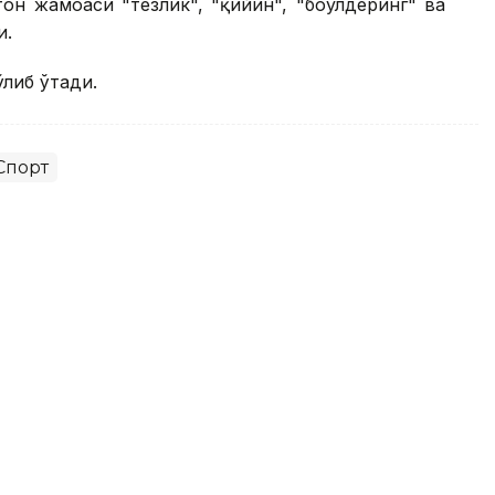
он жамоаси "тезлик", "қийин", "боулдеринг" ва
и.
ўлиб ўтади.
Спорт
 баҳсларида Испаниядаги