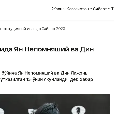
Жаҳон
Қозоғистон
Сиёсат
Т
нституциявий ислоҳот
Сайлов-2026
инида Ян Непомняший ва Дин
и
т бўйича Ян Непомняший ва Дин Лижэнь
 ўтказилган 13-ўйин якунланди, деб хабар