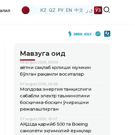
KZ
QZ
РУ
EN
中文
ق ز
ЎЗ
аҳлил
Мавзуга оид
08 avgust 2026, 09:00
Ҳаётни сақлаб қолиши мумкин
бўлган рақамли воситалар
07 avgust 2026, 20:36
Молдова энергия танқислиги
сабабли электр таъминотини
босқичма-босқич ўчиришни
режалаштирган
07 avgust 2026, 19:37
АҚШда қарийб 500 та Boeing
самолёти эҳтимолий ёриқлар