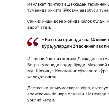
мамлакат пойтахти Даккадан тахминан 
туманида иккита йўловчи автобуси тўқн
Саккиз киши воқеа жойида ҳалок бўлди.
вафот этди.
– Бахтсиз ҳодисада яна 14 киш
кўра, улардан 2 тасининг аҳволи
Иккинчи бахтсиз ҳодиса Даккадан тахм
Богра туманида содир бўлди. Маҳаллий 
Мд. Шаҳидул Исломнинг сўзларига кўра,
жароҳат олган.
Дастлабки маълумотларга кўра, автобус
воситасини бошқара олмаган. Натижада а
урилиб кетди.