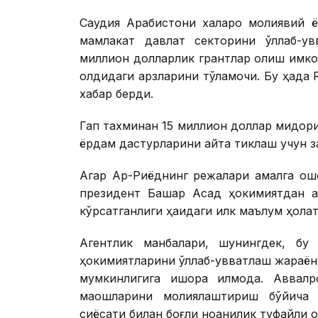
Саудия Арабистони халқаро молиявий ё
мамлакат давлат секторини қўллаб-қ
миллион долларлик грантлар олиш имко
олдидаги қарзларини тўламоқчи. Бу ҳақда
хабар берди.
Гап тахминан 15 миллион доллар миқдори
ёрдам дастурларини қайта тиклаш учун за
Агар Ар-Риёднинг режалари амалга ошс
президент Башар Асад ҳокимиятдан а
кўрсатганлиги ҳақидаги илк маълум ҳолат
Агентлик манбалари, шунингдек, бу
ҳокимиятларини қўллаб-қувватлаш жараён
мумкинлигига ишора қилмоқда. Аввалр
маошларини молиялаштириш бўйича
сиёсати билан боғлиқ ноаниқлик туфайли қ