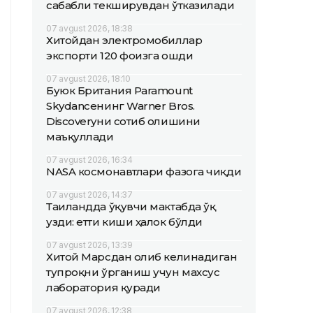
сабабли текширувдан ўтказилади
07 avgust 2026, 18:38
Хитойдан электромобиллар
экспорти 120 фоизга ошди
07 avgust 2026, 18:10
Буюк Британия Paramount
Skydanceнинг Warner Bros.
Discoveryни сотиб олишини
маъқуллади
07 avgust 2026, 16:34
NASA космонавтлари фазога чиқди
07 avgust 2026, 14:37
Таиландда ўқувчи мактабда ўқ
узди: етти киши ҳалок бўлди
07 avgust 2026, 13:39
Хитой Марсдан олиб келинадиган
тупроқни ўрганиш учун махсус
лаборатория қуради
07 avgust 2026, 12:38