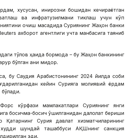
рдам, хусусан, инқирозни бошидан кечираётган
увватлаш ва инфратузилмани тиклаш учун кўп
ниятини очиш мақсадида Суриянинг Жаҳон банки
 Reuters ахборот агентлиги учта манбасига таяниб
даги тўлов ҳақида бормоқда – бу Жаҳон банкининг
рур бўлган аниқ миқдор.
а, бу Саудия Арабистонининг 2024 йилда собиқ
ғдарилганидан кейин Сурияга молиявий ёрдам
 бўлади.
 Форс кўрфази мамлакатлари Суриянинг янги
ига босқичма-босқич қўшилганидан далолат бериши
оқ Қатарнинг Сурия давлат хизматчиларининг
 худди шундай ташаббуси АҚШнинг санкция
олдирилган эди.