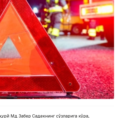
урй Мд Забер Садекнинг сўзларига кўра,