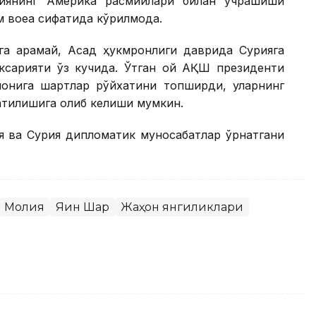
циянинг Америка расмийлари билан учрашиши
 воқеа сифатида кўрилмоқда.
га қарамай, Асад ҳукмронлиги даврида Сурияга
аксарияти ўз кучида. Ўтган ой АҚШ президенти
онига шартлар рўйхатини топширди, уларнинг
тилишига олиб келиши мумкин.
ея ва Сурия дипломатик муносабатлар ўрнатгани
Молия
Яқин Шарқ
Жаҳон янгиликлари