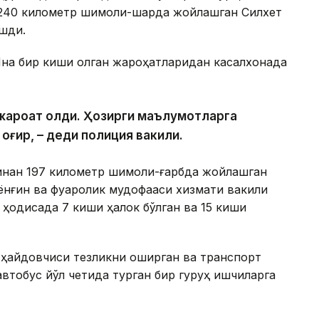
240 километр шимоли-шарқда жойлашган Силхет
ашди.
 Яна бир киши олган жароҳатларидан касалхонада
и жароҳат олди. Ҳозирги маълумотларга
 оғир, – деди полиция вакили.
инан 197 километр шимоли-ғарбда жойлашган
ёнғин ва фуқаролик мудофааси хизмати вакили
 ҳодисада 7 киши ҳалок бўлган ва 15 киши
 ҳайдовчиси тезликни оширган ва транспорт
втобус йўл четида турган бир гуруҳ ишчиларга