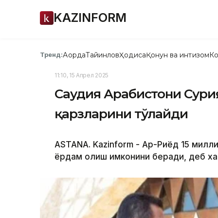
KAZINFORM
Ақорда
Тайинлов
Ҳодиса
Қонун ва интизом
Ко
Тренд:
11:10, 15 Апрел 2025
Саудия Арабистони Сури
қарзларини тўлайди
ASTANA. Kazinform - Ар-Риёд 15 милл
ёрдам олиш имконини беради, деб х