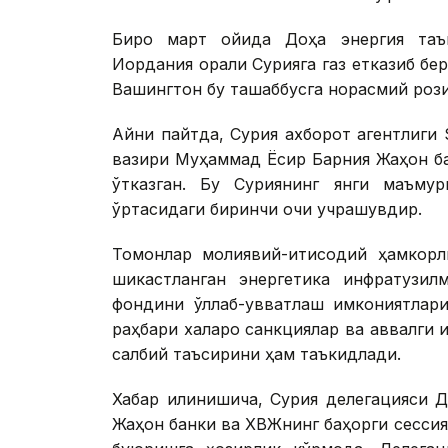
Бироқ март ойида Доҳа энергия таъм
Иордания орқали Сурияга газ етказиб бер
Вашингтон бу ташаббусга норасмий рози
Айни пайтда, Сурия ахборот агентлиги
вазири Муҳаммад Ёсир Барния Жаҳон ба
ўтказган. Бу Суриянинг янги маъмур
ўртасидаги биринчи очиқ учрашувдир.
Томонлар молиявий-иқтисодий ҳамкорл
шикастланган энергетика инфратузил
фондини қўллаб-қувватлаш имкониятлар
раҳбари халқаро санкциялар ва аввалги 
салбий таъсирини ҳам таъкидлади.
Хабар қилинишича, Сурия делегацияси 
Жаҳон банки ва ХВЖнинг баҳорги сесси