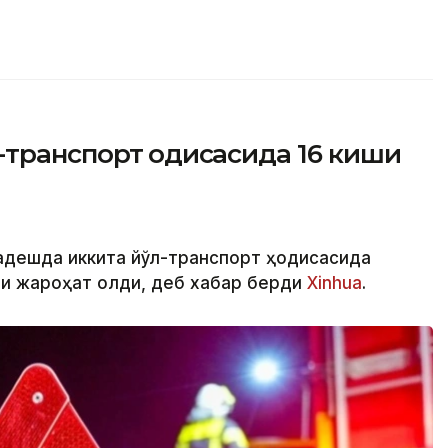
транспорт ҳодисасида 16 киши
ладешда иккита йўл-транспорт ҳодисасида
ши жароҳат олди, деб хабар берди
Xinhua
.