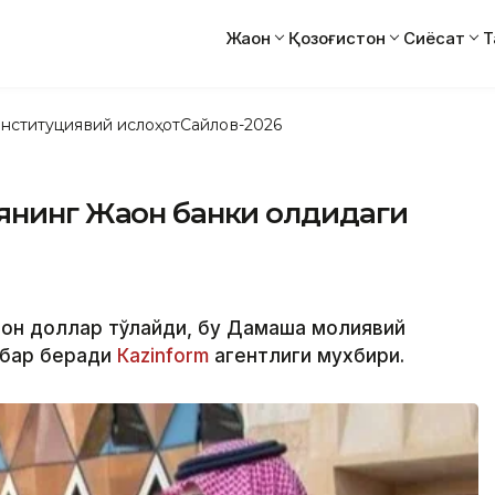
Жаҳон
Қозоғистон
Сиёсат
Т
нституциявий ислоҳот
Сайлов-2026
янинг Жаҳон банки олдидаги
ион доллар тўлайди, бу Дамашққа молиявий
абар беради
Кazinform
агентлиги мухбири.