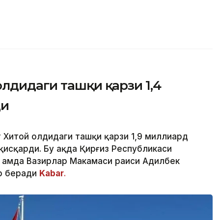
лдидаги ташқи қарзи 1,4
ди
 Хитой олдидаги ташқи қарзи 1,9 миллиард
исқарди. Бу ҳақда Қирғиз Республикаси
 ҳамда Вазирлар Маҳкамаси раиси Адилбек
р беради
Kabar
.