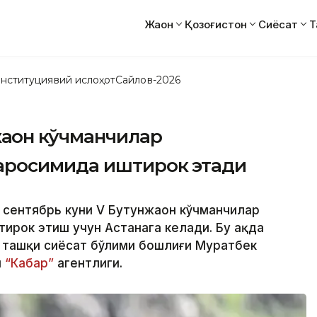
Жаҳон
Қозоғистон
Сиёсат
Т
нституциявий ислоҳот
Сайлов-2026
аҳон кўчманчилар
аросимида иштирок этади
 сентябрь куни V Бутунжаҳон кўчманчилар
рок этиш учун Астанага келади. Бу ҳақда
 ташқи сиёсат бўлими бошлиғи Муратбек
и
“Кабар”
агентлиги.