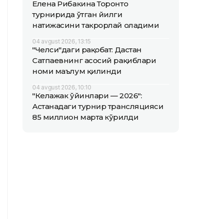
Елена Рибакина Торонто
турнирида ўтган йилги
натижасини такрорлай оладими
04 avgust 2026, 13:15
"Челси"даги рақобат: Дастан
Сатпаевнинг асосий рақиблари
номи маълум қилинди
04 avgust 2026, 10:10
"Келажак ўйинлари — 2026":
Астанадаги турнир трансляцияси
85 миллион марта кўрилди