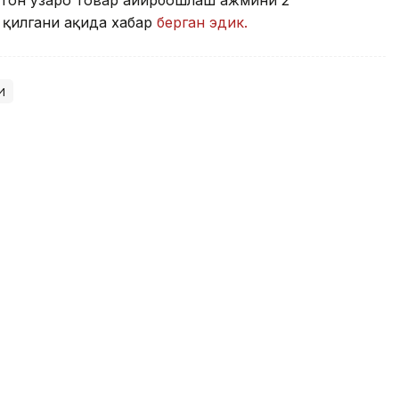
стон ўзаро товар айирбошлаш ҳажмини 2
қилгани ҳақида хабар
берган эдик.
и
 Марказий Осиё мамлакатлари
орлик режасини ишлаб