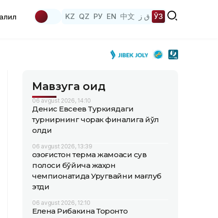
KZ
QZ
РУ
EN
中文
ق ز
ЎЗ
аҳлил
Мавзуга оид
06 avgust 2026, 14:10
Денис Евсеев Туркиядаги
турнирнинг чорак финалига йўл
олди
06 avgust 2026, 13:39
Қозоғистон терма жамоаси сув
полоси бўйича жаҳон
чемпионатида Уругвайни мағлуб
этди
06 avgust 2026, 12:10
Елена Рибакина Торонто