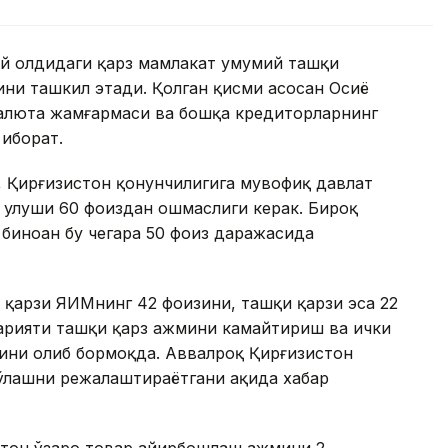
той олдидаги қарз мамлакат умумий ташқи
ини ташкил этади. Қолган қисми асосан Осиё
 валюта жамғармаси ва бошқа кредиторларнинг
иборат.
 Қирғизистон қонунчилигига мувофиқ давлат
н улуши 60 фоиздан ошмаслиги керак. Бироқ
биноан бу чегара 50 фоиз даражасида
 қарзи ЯИМнинг 42 фоизини, ташқи қарзи эса 22
арияти ташқи қарз ҳажмини камайтириш ва ички
ини олиб бормоқда. Аввалроқ Қирғизистон
тўлашни режалаштираётгани ҳақида хабар