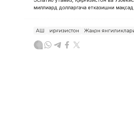
Эслатиб ўтамиз, Қирғизистон ва Ўзбеки
миллиард долларгача етказишни мақсад 
АҚШ
Қирғизистон
Жаҳон янгиликлар
Ляззат Сейданова
Муаллиф
15:00, 31 Июл 2026
Қозоғистон Президенти
учун узоқ муддатли ҳамк