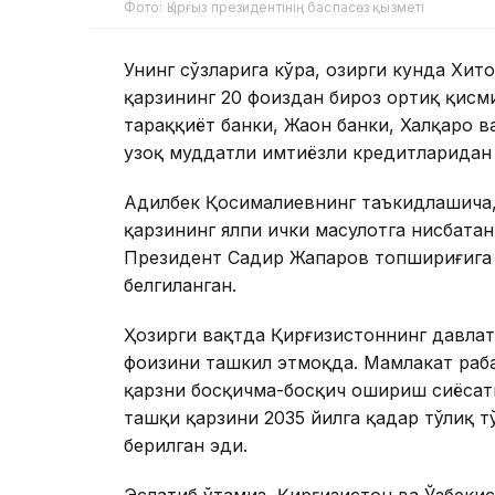
Фото: Қырғыз президентінің баспасөз қызметі
Унинг сўзларига кўра, ҳозирги кунда Хи
қарзининг 20 фоиздан бироз ортиқ қисм
тараққиёт банки, Жаҳон банки, Халқаро
узоқ муддатли имтиёзли кредитларидан 
Адилбек Қосималиевнинг таъкидлашича,
қарзининг ялпи ички маҳсулотга нисбата
Президент Садир Жапаров топшириғига 
белгиланган.
Ҳозирги вақтда Қирғизистоннинг давлат
фоизини ташкил этмоқда. Мамлакат раҳб
қарзни босқичма-босқич ошириш сиёсат
ташқи қарзини 2035 йилга қадар тўлиқ 
берилган эди.