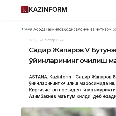
KAZINFORM
Ақорда
Тайинлов
Ҳодиса
Қонун ва интизом
Ко
Тренд:
15:55, 07 Сентябр 2024
Садир Жапаров V Бутунж
ўйинларининг очилиш м
ASTANА. Кazinform - Садир Жапаров 8
ўйинларининг очилиш маросимида ишти
Қирғизистон президенти маъмурияти
Азимбакиев маълум қилди, деб ёзад