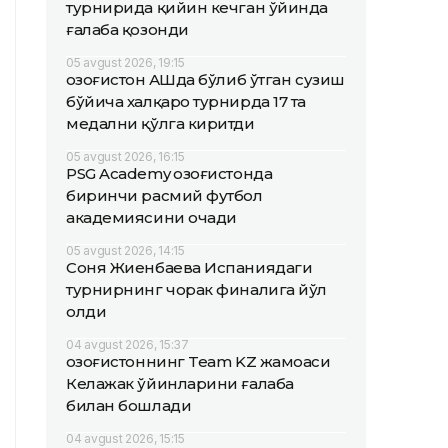
турнирида қийин кечган ўйинда
ғалаба қозонди
05 avgust 2026, 19:15
Қозоғистон АҚШда бўлиб ўтган сузиш
бўйича халқаро турнирда 17 та
медални қўлга киритди
05 avgust 2026, 16:15
PSG Academy Қозоғистонда
биринчи расмий футбол
академиясини очади
05 avgust 2026, 14:15
Соня Жиенбаева Испаниядаги
турнирнинг чорак финалига йўл
олди
04 avgust 2026, 15:37
Қозоғистоннинг Team KZ жамоаси
Келажак ўйинларини ғалаба
билан бошлади
04 avgust 2026, 15:15