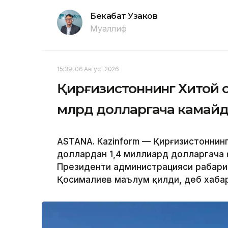
Бекабат Узаков
Муаллиф
15:39, 06 Август 2026
Қирғизистоннинг Хитой о
млрд долларгача камай
ASTANА. Кazinform — Қирғизистоннинг
доллардан 1,4 миллиард долларгача қ
Президенти администрацияси раҳбари
Қосималиев маълум қилди, деб хаба