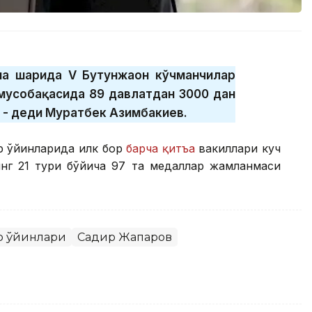
на шаҳрида V Бутунжаҳон кўчманчилар
 мусобақасида 89 давлатдан 3000 дан
, - деди Муратбек Азимбакиев.
р ўйинларида илк бор
барча қитъа
вакиллари куч
инг 21 тури бўйича 97 та медаллар жамланмаси
р ўйинлари
Садир Жапаров