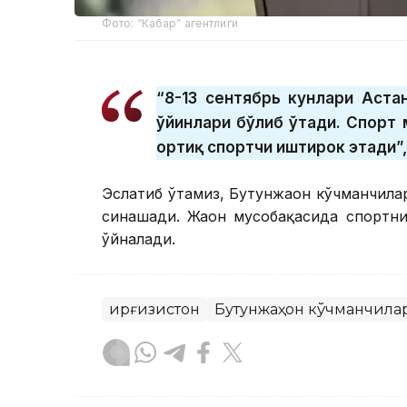
Фото: “Кабар” агентлиги
“8-13 сентябрь кунлари Аста
ўйинлари бўлиб ўтади. Спорт
ортиқ спортчи иштирок этади”
Эслатиб ўтамиз, Бутунжаҳон кўчманчила
синашади. Жаҳон мусобақасида спортн
ўйналади.
Қирғизистон
Бутунжаҳон кўчманчила