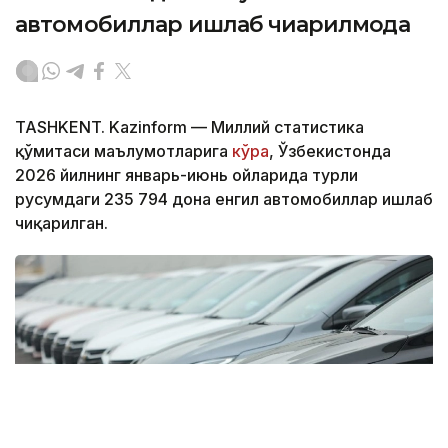
автомобиллар ишлаб чиқарилмоқда
TASHKENT. Kazinform — Миллий статистика
қўмитаси маълумотларига
кўра
, Ўзбекистонда
2026 йилнинг январь-июнь ойларида турли
русумдаги 235 794 дона енгил автомобиллар ишлаб
чиқарилган.