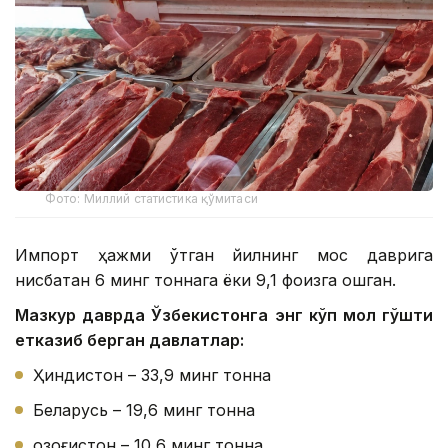
Фото: Миллий статистика қўмитаси
Импорт ҳажми ўтган йилнинг мос даврига
нисбатан 6 минг тоннага ёки 9,1 фоизга ошган.
Мазкур даврда Ўзбекистонга энг кўп мол гўшти
етказиб берган давлатлар:
Ҳиндистон – 33,9 минг тонна
Беларусь – 19,6 минг тонна
Қозоғистон – 10,6 минг тонна