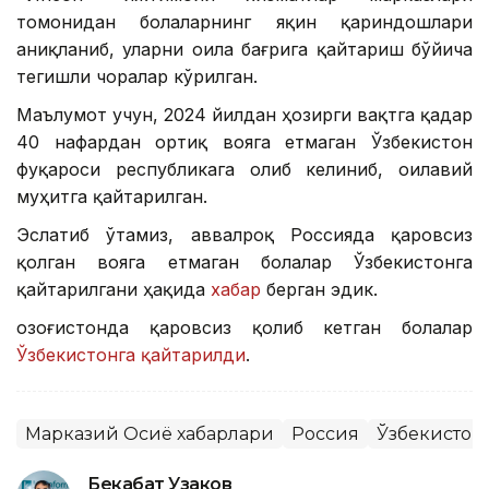
томонидан болаларнинг яқин қариндошлари
аниқланиб, уларни оила бағрига қайтариш бўйича
тегишли чоралар кўрилган.
Маълумот учун, 2024 йилдан ҳозирги вақтга қадар
40 нафардан ортиқ вояга етмаган Ўзбекистон
фуқароси республикага олиб келиниб, оилавий
муҳитга қайтарилган.
Эслатиб ўтамиз, аввалроқ Россияда қаровсиз
қолган вояга етмаган болалар Ўзбекистонга
қайтарилгани ҳақида
хабар
берган эдик.
Қозоғистонда қаровсиз қолиб кетган болалар
Ўзбекистонга қайтарилди
.
Марказий Осиё хабарлари
Россия
Ўзбекистон
Бекабат Узаков