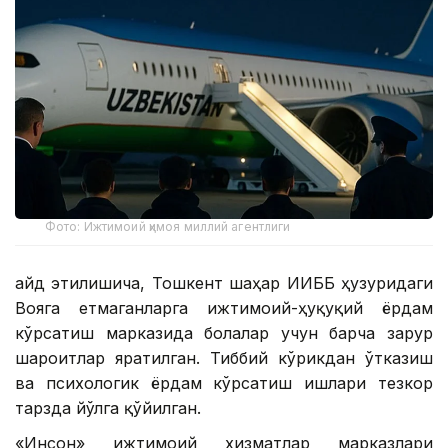
Фото: Ижтимоий ҳимоя миллий агентлиги
Қайд этилишича, Тошкент шаҳар ИИББ ҳузуридаги
Вояга етмаганларга ижтимоий-ҳуқуқий ёрдам
кўрсатиш марказида болалар учун барча зарур
шароитлар яратилган. Тиббий кўрикдан ўтказиш
ва психологик ёрдам кўрсатиш ишлари тезкор
тарзда йўлга қўйилган.
«Инсон» ижтимоий хизматлар марказлари