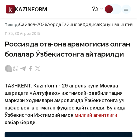
KAZINFORM
ЎЗ
Сайлов-2026
Ақорда
Тайинлов
Ҳодиса
Қонун ва интизо
Тренд:
11:35, 30 Апрел 2025
Россияда ота-она қарамоғисиз қолган
болалар Ўзбекистонга қайтарилди
TASHKENT. Kazinform - 29 апрель куни Москва
шаҳридаги «Алтуфево» ижтимоий-реабилитация
маркази ходимлари ҳамроҳлигида Ўзбекистонга уч
нафар вояга етмаган фуқаро қайтарилди. Бу ҳақда
Ўзбекистон Ижтимоий ҳимоя
миллий агентлиги
хабар берди.