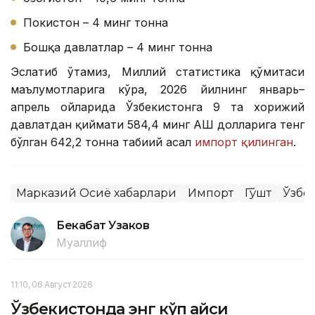
Покистон – 4 минг тонна
Бошқа давлатлар – 4 минг тонна
Эслатиб ўтамиз, Миллий статистика қўмитаси
маълумотларига кўра, 2026 йилнинг январь–
апрель ойларида Ўзбекистонга 9 та хорижий
давлатдан қиймати 584,4 минг АҚШ долларига тенг
бўлган 642,2 тонна табиий асал
импорт қилинган
.
Марказий Осиё хабарлари
Импорт
Гўшт
Ўзбе
Бекабат Узаков
Муаллиф
11:10, 06 Август 2026
Ўзбекистонда энг кўп қайси