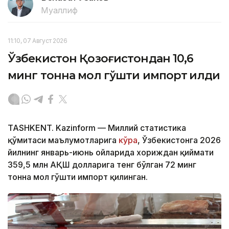
Муаллиф
11:10, 07 Август 2026
Ўзбекистон Қозоғистондан 10,6
минг тонна мол гўшти импорт қилди
TASHKENT. Kazinform — Миллий статистика
қўмитаси маълумотларига
кўра
, Ўзбекистонга 2026
йилнинг январь-июнь ойларида хориждан қиймати
359,5 млн АҚШ долларига тенг бўлган 72 минг
тонна мол гўшти импорт қилинган.