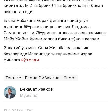
киритди. Ли 2 та брейк (4 та брейк-пойнт) билан
чекланган эди.
Елена Рибакина чорак финалга чиқиш учун
дунёнинг 55-ракетаси россиялик Людмила
Самсонова ёки 75-ўринни эгаллаган австралиялик
Майя Жойнт ўйини ғолиби билан тўқнаш келади.
Эслатиб ўтамиз, Соня Жиенбаева яккалик
баҳсларида Испаниядаги турнирнинг чорак
финалга
йўл олди
.
Теннис
Елена Рибакина
Спорт
Бекабат Узаков
Муаллиф
13:10, 07 Август 2026