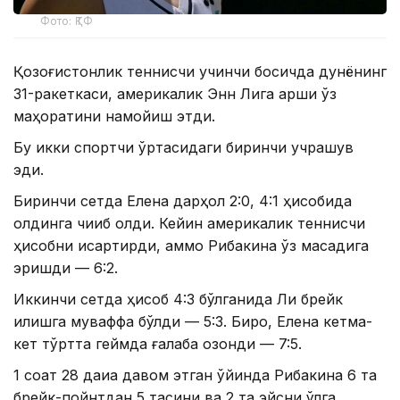
Фото: ҚТФ
Қозоғистонлик теннисчи учинчи босқичда дунёнинг
31-ракеткаси, америкалик Энн Лига қарши ўз
маҳоратини намойиш этди.
Бу икки спортчи ўртасидаги биринчи учрашув
эди.
Биринчи сетда Елена дарҳол 2:0, 4:1 ҳисобида
олдинга чиқиб олди. Кейин америкалик теннисчи
ҳисобни қисқартирди, аммо Рибакина ўз мақсадига
эришди — 6:2.
Иккинчи сетда ҳисоб 4:3 бўлганида Ли брейк
қилишга муваффақ бўлди — 5:3. Бироқ, Елена кетма-
кет тўртта геймда ғалаба қозонди — 7:5.
1 соат 28 дақиқа давом этган ўйинда Рибакина 6 та
брейк-пойнтдан 5 тасини ва 2 та эйсни қўлга