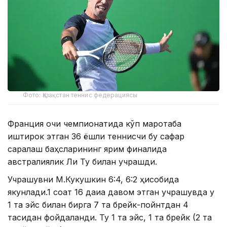
Фото: Қазақстан теннис федерациясы
Франция очиқ чемпионатида кўп маротаба
иштирок этган 36 ёшли теннисчи бу сафар
саралаш баҳсларининг ярим финалида
австралиялик Ли Ту билан учрашди.
Учрашувни М.Кукушкин 6:4, 6:2 ҳисобида
якунлади.1 соат 16 дақиқа давом этган учрашувда у
1 та эйс билан бирга 7 та брейк-пойнтдан 4
тасидан фойдаланди. Ту 1 та эйс, 1 та брейк (2 та