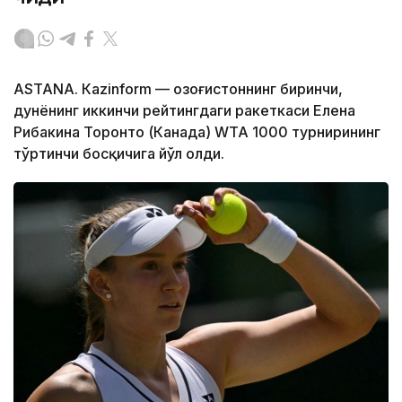
ASTANА. Кazinform — Қозоғистоннинг биринчи,
дунёнинг иккинчи рейтингдаги ракеткаси Елена
Рибакина Торонто (Канада) WТА 1000 турнирининг
тўртинчи босқичига йўл олди.