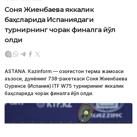
Соня Жиенбаева яккалик
баҳсларида Испаниядаги
турнирнинг чорак финалга йўл
олди
ASTANА. Кazinform — Қозоғистон терма жамоаси
аъзоси, дунёнинг 738-ракеткаси Соня Жиенбаева
Оуренсе (Испания) ITF W75 турнирининг яккалик
баҳсларида чорак финалга йўл олди.