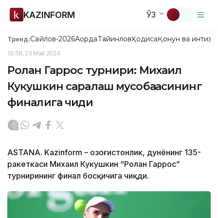
KAZINFORM
ЎЗ
Сайлов-2026
Ақорда
Тайинлов
Ҳодиса
Қонун ва интизо
Тренд:
10:38, 23 Май 2024
Ролан Гаррос турнири: Михаил
Кукушкин саралаш мусобақасининг
финалига чиқди
ASTANA. Kazinform – Қозоғистонлик, дунёнинг 135-
ракеткаси Михаил Кукушкин “Ролан Гаррос”
турнирининг финал босқичига чиқди.