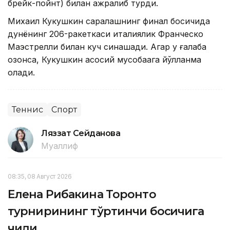
брейк-пойнт) билан ажралиб турди.
Михаил Кукушкин саралашнинг финал босқичида
дунёнинг 206-ракеткаси италиялик Франческо
Маэстрелли билан куч синашади. Агар у ғалаба
қозонса, Кукушкин асосий мусобақага йўлланма
олади.
Теннис
Спорт
Ляззат Сейданова
Муаллиф
08:35, 08 Август 2026
Елена Рибакина Торонто
турнирининг тўртинчи босқичига
чиқди