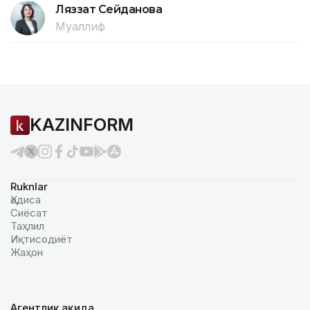
Ляззат Сейданова
Муаллиф
KAZINFORM
Ruknlar
Ҳодиса
Сиёсат
Таҳлил
Иқтисодиёт
Жаҳон
Агентлик ҳақида