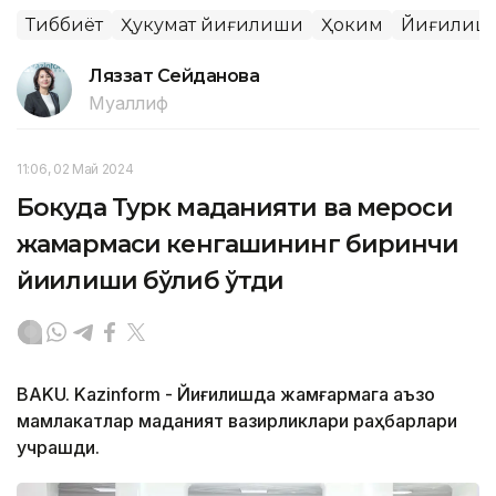
Тиббиёт
Ҳукумат йиғилиши
Ҳоким
Йиғилиш
Ляззат Сейданова
Муаллиф
11:06, 02 Май 2024
Бокуда Турк маданияти ва мероси
жамғармаси кенгашининг биринчи
йиғилиши бўлиб ўтди
BAKU. Kazinform - Йиғилишда жамғармага аъзо
мамлакатлар маданият вазирликлари раҳбарлари
учрашди.