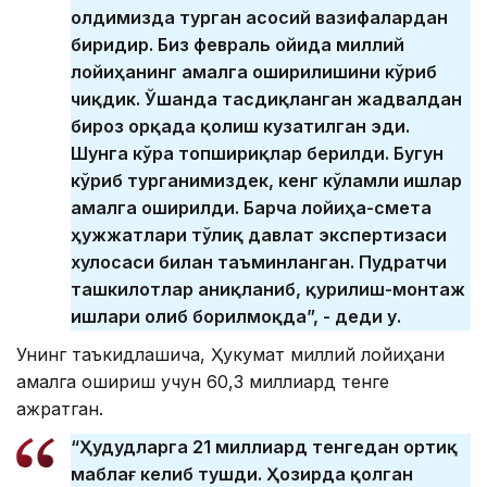
олдимизда турган асосий вазифалардан
биридир. Биз февраль ойида миллий
лойиҳанинг амалга оширилишини кўриб
чиқдик. Ўшанда тасдиқланган жадвалдан
бироз орқада қолиш кузатилган эди.
Шунга кўра топшириқлар берилди. Бугун
кўриб турганимиздек, кенг кўламли ишлар
амалга оширилди. Барча лойиҳа-смета
ҳужжатлари тўлиқ давлат экспертизаси
хулосаси билан таъминланган. Пудратчи
ташкилотлар аниқланиб, қурилиш-монтаж
ишлари олиб борилмоқда”, - деди у.
Унинг таъкидлашича, Ҳукумат миллий лойиҳани
амалга ошириш учун 60,3 миллиард тенге
ажратган.
“Ҳудудларга 21 миллиард тенгедан ортиқ
маблағ келиб тушди. Ҳозирда қолган