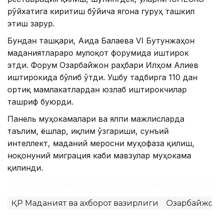
рўйхатига киритиш бўйича ягона гуруҳ ташкил
этиш зарур.
Бундан ташқари, Аида Балаева VI Бутунжаҳон
маданиятлараро мулоқот форумида иштирок
этди. Форум Озарбайжон раҳбари Илҳом Алиев
иштирокида бўлиб ўтди. Ушбу тадбирга 110 дан
ортиқ мамлакатлардан юзлаб иштирокчилар
ташриф буюрди.
Панель муҳокамалари ва ялпи мажлисларда
таълим, ёшлар, иқлим ўзгариши, сунъий
интеллект, маданий меросни муҳофаза қилиш,
ноқонуний миграция каби мавзулар муҳокама
қилинди.
ҚР Маданият ва ахборот вазирлиги
Озарбайжон