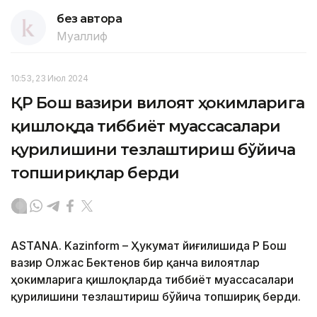
без автора
Муаллиф
10:53, 23 Июл 2024
ҚР Бош вазири вилоят ҳокимларига
қишлоқда тиббиёт муассасалари
қурилишини тезлаштириш бўйича
топшириқлар берди
ASTANA. Kazinform – Ҳукумат йиғилишида ҚР Бош
вазир Олжас Бектенов бир қанча вилоятлар
ҳокимларига қишлоқларда тиббиёт муассасалари
қурилишини тезлаштириш бўйича топшириқ берди.