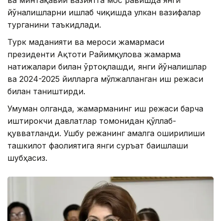
йўналишларни ишлаб чиқишда улкан вазифалар
турганини таъкидлади.
Турк маданияти ва мероси жамғармаси
президенти Ақтоти Райимқулова жамғарма
натижалари билан ўртоқлашди, янги йўналишлар
ва 2024-2025 йилларга мўлжалланган иш режаси
билан таништирди.
Умуман олганда, жамғарманинг иш режаси барча
иштирокчи давлатлар томонидан қўллаб-
қувватланди. Ушбу режанинг амалга оширилиши
ташкилот фаолиятига янги суръат бағишлаши
шубҳасиз.