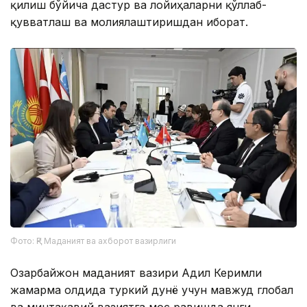
қилиш бўйича дастур ва лойиҳаларни қўллаб-
қувватлаш ва молиялаштиришдан иборат.
Фото: ҚР Маданият ва ахборот вазирлиги
Озарбайжон маданият вазири Адил Керимли
жамғарма олдида туркий дунё учун мавжуд глобал
ва минтақавий вазиятга мос равишда янги