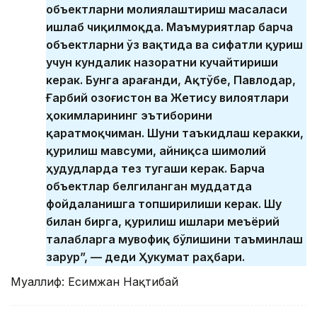
объектларни молиялаштириш масаласи
ишлаб чиқилмоқда. Маъмуриятлар барча
объектларни ўз вақтида ва сифатли қуриш
учун кундалик назоратни кучайтириши
керак. Бунга Қарағанди, Ақтўбе, Павлодар,
Ғарбий Қозоғистон ва Жетису вилоятлари
ҳокимларининг эътиборини
қаратмоқчиман. Шуни таъкидлаш керакки,
қурилиш мавсуми, айниқса шимолий
ҳудудларда тез тугаши керак. Барча
объектлар белгиланган муддатда
фойдаланишга топширилиши керак. Шу
билан бирга, қурилиш ишлари меъёрий
талабларга мувофиқ бўлишини таъминлаш
зарур”, — деди Ҳукумат раҳбари.
Муаллиф: Есимжан Нақтибай