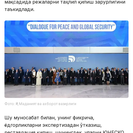
мақсадида режаларни таҳлил қилиш зарурлигини
таъкидлади.
Фото: ҚР Маданият ва ахборот вазирлиги
Шу муносабат билан, унинг фикрича,
ёдгорликларни экспертизадан ўтказиш,
реставрация қилиш, шунингдек, уларни ЮНЕСКО