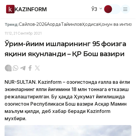
KAZINFORM
ЎЗ
Сайлов-2026
Ақорда
Тайинлов
Ҳодиса
Қонун ва интизо
Тренд:
11:12, 21 Сентябр 2021
Ўрим-йиғим ишларининг 95 фоизга
яқини якунланди – ҚР Бош вазири
NUR-SULTAN. Kazinform – Қозоғистонда ғалла ва ёғли
экинларнинг ялпи йиғимини 18 млн тоннага етказиш
режалаштирилган. Бу ҳақда Ҳукумат йиғилишида
Қозоғистон Республикаси Бош вазири Асқар Мамин
маълум қилди, деб хабар беради Kazinform
мухбири.