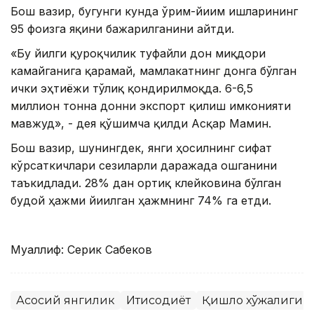
Бош вазир, бугунги кунда ўрим-йиғим ишларининг
95 фоизга яқини бажарилганини айтди.
«Бу йилги қурғоқчилик туфайли дон миқдори
камайганига қарамай, мамлакатнинг донга бўлган
ички эҳтиёжи тўлиқ қондирилмоқда. 6-6,5
миллион тонна донни экспорт қилиш имконияти
мавжуд», - дея қўшимча қилди Асқар Мамин.
Бош вазир, шунингдек, янги ҳосилнинг сифат
кўрсаткичлари сезиларли даражада ошганини
таъкидлади. 28% дан ортиқ клейковина бўлган
буғдой ҳажми йиғилган ҳажмнинг 74% га етди.
Муаллиф: Серик Сабеков
Асосий янгилик
Иқтисодиёт
Қишлоқ хўжалиги