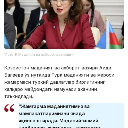
Фото: ҚР Маданият ва ахборот вазирлиги
Қозоғистон маданият ва ахборот вазири Аида
Балаева ўз нутқида Турк маданияти ва мероси
жамғармаси туркий давлатлар бирлигининг
халқаро майдондаги намунаси эканини
таъкидлади.
“Жамғарма маданиятимиз ва
мамлакатларимизни янада
яқинлаштиради. Маданий-илмий
тадбирлар, жумладан, жамғарма