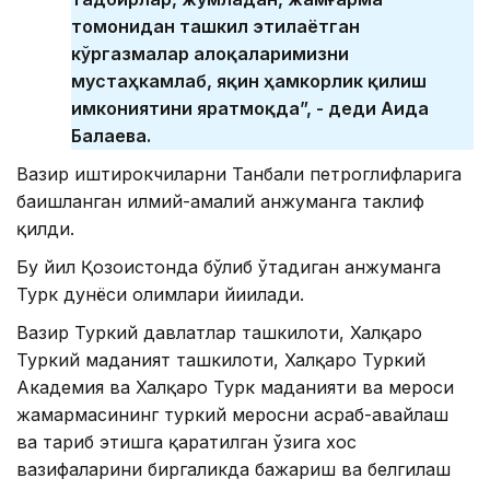
томонидан ташкил этилаётган
кўргазмалар алоқаларимизни
мустаҳкамлаб, яқин ҳамкорлик қилиш
имкониятини яратмоқда”, - деди Аида
Балаева.
Вазир иштирокчиларни Танбали петроглифларига
бағишланган илмий-амалий анжуманга таклиф
қилди.
Бу йил Қозоғистонда бўлиб ўтадиган анжуманга
Турк дунёси олимлари йиғилади.
Вазир Туркий давлатлар ташкилоти, Халқаро
Туркий маданият ташкилоти, Халқаро Туркий
Академия ва Халқаро Турк маданияти ва мероси
жамғармасининг туркий меросни асраб-авайлаш
ва тарғиб этишга қаратилган ўзига хос
вазифаларини биргаликда бажариш ва белгилаш