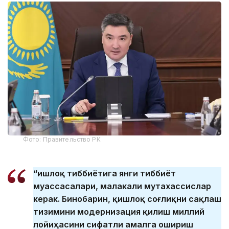
Фото: Правительство РК
“Қишлоқ тиббиётига янги тиббиёт
муассасалари, малакали мутахассислар
керак. Бинобарин, қишлоқ соғлиқни сақлаш
тизимини модернизация қилиш миллий
лойиҳасини сифатли амалга ошириш