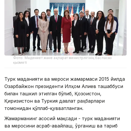
Фото: Мәдениет және ақпарат министрлігінің баспасөз
қызметі
Турк маданияти ва мероси жамғармаси 2015 йилда
Озарбайжон президенти Илҳом Алиев ташаббуси
билан ташкил этилган бўлиб, Қозоғистон,
Қирғизистон ва Туркия давлат раҳбарлари
томонидан қўллаб-қувватланган.
Жамғарманинг асосий мақсади - турк маданияти
ва меросини асраб-авайлаш, ўрганиш ва тарғиб