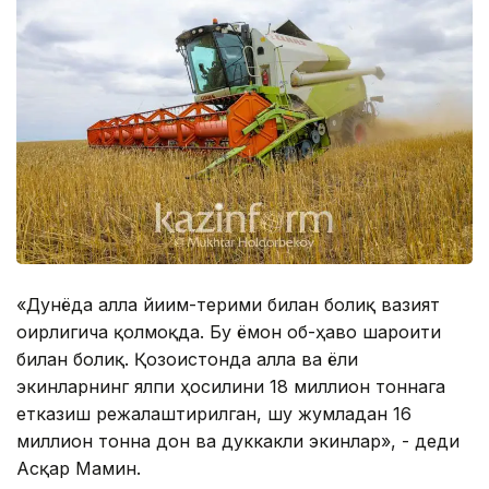
«Дунёда ғалла йиғим-терими билан боғлиқ вазият
оғирлигича қолмоқда. Бу ёмон об-ҳаво шароити
билан боғлиқ. Қозоғистонда ғалла ва ёғли
экинларнинг ялпи ҳосилини 18 миллион тоннага
етказиш режалаштирилган, шу жумладан 16
миллион тонна дон ва дуккакли экинлар», - деди
Асқар Мамин.