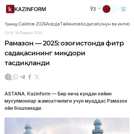
KAZINFORM
ЎЗ
Сайлов-2026
Ақорда
Тайинлов
Ҳодиса
Қонун ва интизо
Тренд:
20:14, 18 Феврал 2025
Рамазон — 2025: Қозоғистонда фитр
садақасининг миқдори
тасдиқланди
ASTANА. Кazinform — Бир неча кундан кейин
мусулмонлар жамоатчилиги учун муқаддас Рамазон
ойи бошланади.