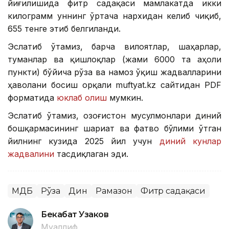
йиғилишида фитр садақаси мамлакатда икки
килограмм уннинг ўртача нархидан келиб чиқиб,
655 тенге этиб белгиланди.
Эслатиб ўтамиз, барча вилоятлар, шаҳарлар,
туманлар ва қишлоқлар (жами 6000 та аҳоли
пункти) бўйича рўза ва намоз ўқиш жадвалларини
ҳаволани босиш орқали muftyat.kz сайтидан PDF
форматида
юклаб олиш
мумкин.
Эслатиб ўтамиз, Қозоғистон мусулмонлари диний
бошқармасининг шариат ва фатво бўлими ўтган
йилнинг кузида 2025 йил учун
диний кунлар
жадвалини
тасдиқлаган эди.
ҚМДБ
Рўза
Дин
Рамазон
Фитр садақаси
Бекабат Узаков
Муаллиф