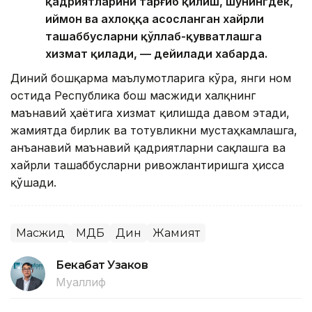
қадриятларини тарғиб қилиш, шунингдек,
иймон ва ахлоққа асосланган хайрли
ташаббусларни қўллаб-қувватлашга
хизмат қилади, — дейилади хабарда.
Диний бошқарма маълумотларига кўра, янги ном
остида Республика бош масжиди халқнинг
маънавий ҳаётига хизмат қилишда давом этади,
жамиятда бирлик ва тотувликни мустаҳкамлашга,
анъанавий маънавий қадриятларни сақлашга ва
хайрли ташаббусларни ривожлантиришга ҳисса
қўшади.
Масжид
ҚМДБ
Дин
Жамият
Бекабат Узаков
Муаллиф