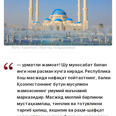
Фото: Kazinform / Мухтор Холдорбеков
— Ҳурматли жамоат! Шу муносабат билан
янги ном расман кучга киради. Республика
бош масжиди нафақат пойтахтнинг, балки
Қозоғистоннинг бутун мусулмон
жамоасининг умумий маънавий
марказидир. Масжид миллий бирликни
мустаҳкамлаш, тинчлик ва тотувликни
тарғиб қилиш, яхшилик ва раҳм-шафқат