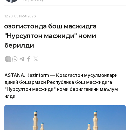
12:20, 05 Июл 2026
Қозоғистонда бош масжидга
"Нурсултон масжиди" номи
берилди
ASTANА. Кazinform — Қозоғистон мусулмонлари
диний бошқармаси Республика бош масжидига
"Нурсултон масжиди" номи берилганини маълум
қилди.