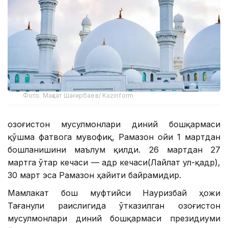
Фото: Мақсат Шағирбаев/ Kazinform
Қозоғистон мусулмонлари диний бошқармаси
қўшма фатвога мувофиқ, Рамазон ойи 1 мартдан
бошланишини маълум қилди. 26 мартдан 27
мартга ўтар кечаси — Қадр кечаси(Лайлат ул-қадр),
30 март эса Рамазон ҳайити байрамидир.
Мамлакат бош муфтийси Науризбай ҳожи
Тағанули раислигида ўтказилган Қозоғистон
мусулмонлари диний бошқармаси президиуми