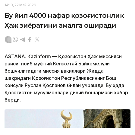
14:10, 22 Май 2026
Бу йил 4000 нафар қозоғистонлик
Ҳаж зиёратини амалга оширади
ASTANА. Кazinform — Қозоғистон Ҳаж миссияси
раиси, ноиб муфтий Кенжетай Байкемелули
бошчилигидаги миссия вакиллари Жидда
шаҳридаги Қозоғистон Республикасининг Бош
консули Руслан Қоспанов билан учрашди. Бу ҳақда
Қозоғистон мусулмонлари диний бошқармаси хабар
берди.