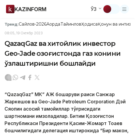
KAZINFORM
ЎЗ
Сайлов-2026
Ақорда
Тайинлов
Ҳодиса
Қонун ва интизо
Тренд:
08:05, 19 Октябр 2023
QazaqGaz ва хитойлик инвестор
Geo-Jade Қозоғистонда газ конини
ўзлаштиришни бошлайди
“QazaqGaz” МК” АЖ бошқаруви раиси Санжар
Жаркешов ва Geo-Jade Petroleum Corporation Дэй
Сяопин асосий тамойиллар тўғрисидаги
шартномани имзоладилар. Битим Қозоғистон
Республикаси Президенти Қасим-Жомарт Тоқаев
бошчилигидаги делегация иштирокида “Бир макон,