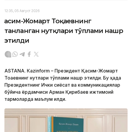
12:35, 05 Август 2026
Қасим-Жомарт Тоқаевнинг
танланган нутқлари тўплами нашр
этилди
ASTANА. Кazinform – Президент Қасим-Жомарт
Тоқаевнинг нутқлари тўплами нашр этилди. Бу ҳақда
Президентнинг Ички сиёсат ва коммуникациялар
бўйича ёрдамчиси Арман Қириқбаев ижтимоий
тармоқларда маълум қилди.