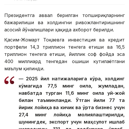
Президентга аввал берилган топшириқларнинг
бажарилиши ва холдингни ривожлантиришнинг
асосий йўналишлари ҳақида ахборот берилди.
Қасим-Жомарт Тоқаевга инвестиция ва кредит
портфели 14,3 триллион тенгега етиши ва 16,5
триллион тенгега етиши, йиллик соф фойда эса
400 миллиард тенгедан ошиши кутилаётгани
маълум қилинди.
— 2025 йил натижаларига кўра, холдинг
кўмагида 77,5 минг оила, жумладан,
навбатда турган 11,6 минг оила уй-жой
билан таъминланди. Ўтган йили 77 та
йирик лойиҳа ва кичик ва ўрта бизнес учун
27,4 минг лойиҳа молиялаштирилди,
шунингдек, экспорт учун маҳсулот ишлаб