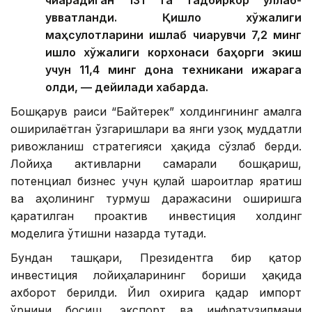
чиқарадиган 131 та тадбиркор қўллаб-
қувватланди. Қишлоқ хўжалиги
маҳсулотларини ишлаб чиқарувчи 7,2 минг
қишлоқ хўжалиги корхонаси баҳорги экиш
учун 11,4 минг дона техникани ижарага
олди, — дейилади хабарда.
Бошқарув раиси “Байтерек” холдингининг амалга
оширилаётган ўзгаришлари ва янги узоқ муддатли
ривожланиш стратегияси ҳақида сўзлаб берди.
Лойиҳа активларни самарали бошқариш,
потенциал бизнес учун қулай шароитлар яратиш
ва аҳолининг турмуш даражасини оширишга
қаратилган проактив инвестиция холдинг
моделига ўтишни назарда тутади.
Бундан ташқари, Президентга бир қатор
инвестиция лойиҳаларининг бориши ҳақида
ахборот берилди. Йил охирига қадар импорт
ўрнини босиш, экспорт ва инфратузилмани