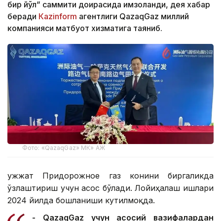
бир йўл” саммити доирасида имзоланди, дея хабар
беради
Кazinform
агентлиги QazaqGaz миллий
компанияси матбуот хизматига таяниб.
Фото: «QazaqGaz» МК» АЖ
Ҳужжат Придорожное газ конини биргаликда
ўзлаштириш учун асос бўлади. Лойиҳалаш ишлари
2024 йилда бошланиши кутилмоқда.
- QazaqGaz учун асосий вазифалардан