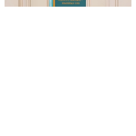
Фото: видеодан скриншот
Бу — Давлат раҳбарининг Қозоғистонни адолатли,
хавфсиз ва гуллаб-яшнаётган мамлакатга
айлантириш бўйича буюк идеалининг сўз билан
йўғрилган хулосаси.
– Азиз дўстлар! Сўзларнинг қадрини
тушунадиган ақлли, очиқ фикрли
жамоатчилик учун бизда янгиликлар бор.
Қозоғистон Республикаси Президенти
Қасим-Жомарт Кемелули Тоқаевнинг