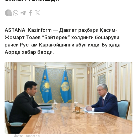
ASTANА. Каzinform — Давлат раҳбари Қасим-
Жомарт Тоқаев “Байтерек” холдинги бошқаруви
раиси Рустам Қарағойшинни қабул қилди. Бу ҳақда
Ақорда хабар берди.
Фото: Ақорда