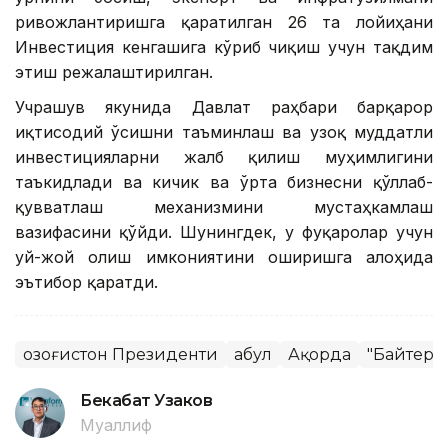
ривожлантиришга қаратилган 26 та лойиҳани
Инвестиция кенгашига кўриб чиқиш учун тақдим
этиш режалаштирилган.
Учрашув якунида Давлат раҳбари барқарор
иқтисодий ўсишни таъминлаш ва узоқ муддатли
инвестицияларни жалб қилиш муҳимлигини
таъкидлади ва кичик ва ўрта бизнесни қўллаб-
қувватлаш механизмини мустаҳкамлаш
вазифасини қўйди. Шунингдек, у фуқаролар учун
уй-жой олиш имкониятини оширишга алоҳида
эътибор қаратди.
Қозоғистон Президенти
Қабул
Ақорда
"Байтере
Бекабат Узаков
Муаллиф