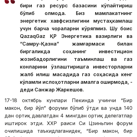
бири газ ресурс базасини кўпайтириш
бўлиб қолмоқда. Биз мамлакатнинг
энергетик хавфсизлигини мустаҳкамлаш
учун барча чораларни кўряпмиз. Шу боис
QazaqGaz ҚР Энергетика вазирлиги ва
“Самруқ-Қазна” жамғармаси билан
биргаликда соҳанинг инвестицион
жозибадорлигини таъминлаш ва газ
конларини ўзлаштиришга инвесторларни
жалб қилиш мақсадида газ соҳасида кенг
кўламли ислоҳотларни амалга оширмоқда, -
деди Санжар Жаркешов.
17-18 октябрь кунлари Пекинда учинчи “Бир
макон, бир йўл” форуми бўлиб ўтди ва унда 140
дан ортиқ давлатдан 4 мингдан ортиқ делегатлар
иштирок этди. ХХР раиси Си Цзиньпин форум
очилишида таъкидлаганидек, “Бир макон, бир