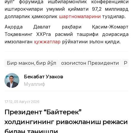
йўл” форумида ишбилармонлик конференцияси
иштирокчилари умумий қиймати 97,2 миллиард
долларлик ҳамкорлик
шартномаларини
туздилар.
Ақорда Давлат раҳбари Қасим-Жомарт
Тоқаевнинг ХХРга расмий ташрифи доирасида
имзоланган
ҳужжатлар
рўйхатини эълон қилди.
Бир макон, бир йўл
Қозоғистон Президенти
ҚР 
Бекабат Узаков
Муаллиф
17:12, 05 Август 2026
Президент “Байтерек”
холдингининг ривожланиш режаси
билан танишди