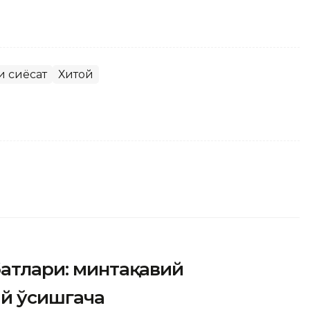
и сиёсат
Хитой
батлари: минтақавий
й ўсишгача