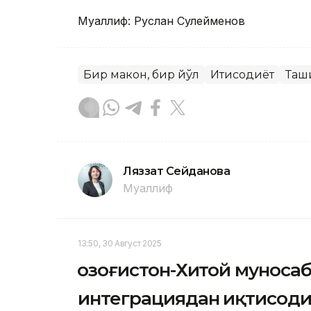
Муаллиф: Руслан Сулейменов
Бир макон, бир йўл
Иқтисодиёт
Ташқ
Ляззат Сейданова
Муаллиф
13:50, 30 Август 2025
Қозоғистон-Хитой муноса
интеграциядан иқтисоди