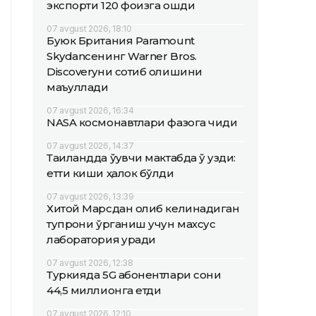
экспорти 120 фоизга ошди
07 avgust 2026, 18:10
Буюк Британия Paramount
Skydanceнинг Warner Bros.
Discoveryни сотиб олишини
маъқуллади
07 avgust 2026, 16:34
NASA космонавтлари фазога чиқди
07 avgust 2026, 14:37
Таиландда ўқувчи мактабда ўқ узди:
етти киши ҳалок бўлди
07 avgust 2026, 13:39
Хитой Марсдан олиб келинадиган
тупроқни ўрганиш учун махсус
лаборатория қуради
07 avgust 2026, 12:38
Туркияда 5G абонентлари сони
44,5 миллионга етди
07 avgust 2026, 12:10