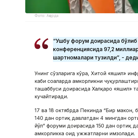
Фото: Ақорда
“Ушбу форум доирасида бўлиб
конференциясида 97,2 миллиар
шартномалари тузилди”, - деди
Унинг сўзларига кўра, Хитой «яшил» ин
каби соҳаларда ҳамкорликни чуқурлаштир
ташаббуси доирасида Халқаро «яшил» т
кучайтиради.
17 ва 18 октябрда Пекинда “Бир макон, 
140 дан ортиқ давлатдан 4 мингдан орт
йўл” форуми доирасида 150 дан ортиқ д
ҳамкорликка оид ҳужжатларни имзолади.