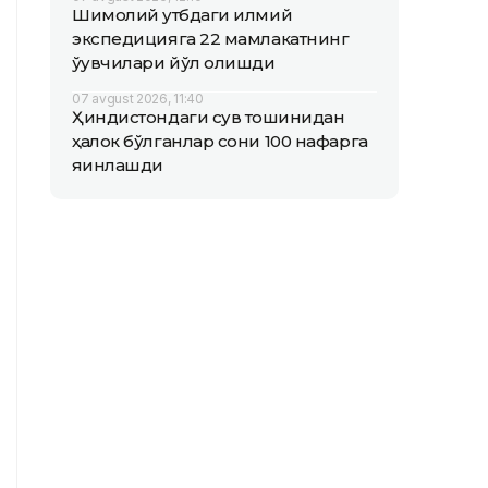
Шимолий қутбдаги илмий
экспедицияга 22 мамлакатнинг
ўқувчилари йўл олишди
07 avgust 2026, 11:40
Ҳиндистондаги сув тошқинидан
ҳалок бўлганлар сони 100 нафарга
яқинлашди