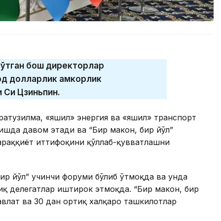
 ўтган бош директорлар
д долларлик ҳамкорлик
 Си Цзиньпин.
фратузилма, «яшил» энергия ва «яшил» транспорт
ишда давом этади ва “Бир макон, бир йўл”
араққиёт иттифоқини қўллаб-қувватлашни
бир йўл” учинчи форуми бўлиб ўтмоқда ва унда
иқ делегатлар иштирок этмоқда. “Бир макон, бир
авлат ва 30 дан ортиқ халқаро ташкилотлар