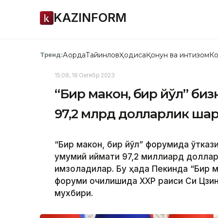
KAZINFORM
Ақорда
Тайинлов
Ҳодиса
Қонун ва интизом
Ко
Тренд:
15:08, 18 Октябр 2023
“Бир макон, бир йўл” би
97,2 млрд долларлик ша
“Бир макон, бир йўл” форумида ўтка
умумий қиймати 97,2 миллиард долла
имзоладилар. Бу ҳақда Пекинда “Бир м
форуми очилишида ХХР раиси Си Цзин
мухбири.