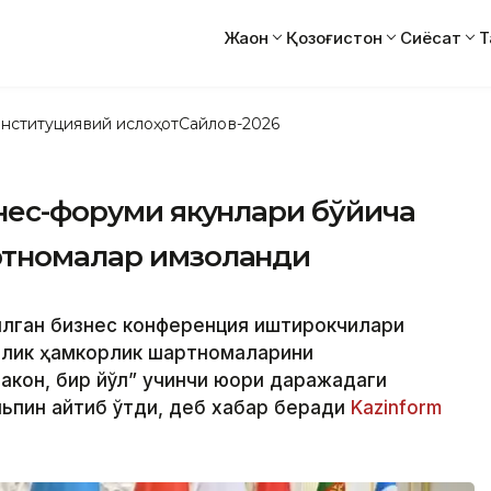
Жаҳон
Қозоғистон
Сиёсат
Т
нституциявий ислоҳот
Сайлов-2026
знес-форуми якунлари бўйича
ртномалар имзоланди
зилган бизнес конференция иштирокчилари
рлик ҳамкорлик шартномаларини
акон, бир йўл” учинчи юқори даражадаги
ьпин айтиб ўтди, деб хабар беради
Kazinform