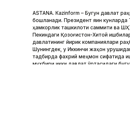
ASTANА. Кazinform – Бугун давлат ра
бошланади. Президент яқин кунларда
ҳамкорлик ташкилоти саммити ва ШҲТ
Пекиндаги Қозоғистон-Хитой ишбилар
давлатининг йирик компаниялари ра
Шунингдек, у Иккинчи жаҳон урушида
тадбирда фахрий меҳмон сифатида и
мухбири икки давлат ўртасидаги буг
бўлган натижаларини таҳлил қилишга ҳ