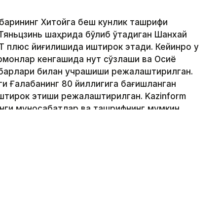
ҳбарининг Хитойга беш кунлик ташрифи
 Тяньцзинь шаҳрида бўлиб ўтадиган Шанхай
 плюс йиғилишида иштирок этади. Кейинроқ у
монлар кенгашида нутқ сўзлаши ва Осиё
ҳбарлари билан учрашиши режалаштирилган.
ги Ғалабанинг 80 йиллигига бағишланган
штирок этиши режалаштирилган. Kazinform
унги муносабатлар ва ташрифнинг мумкин
аракат қилди.