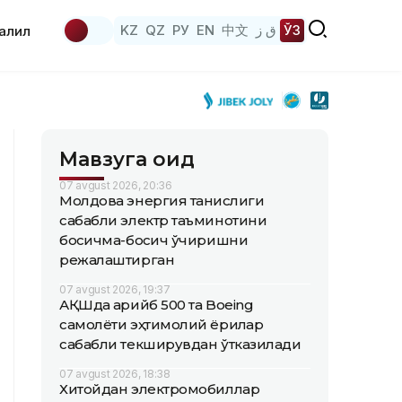
KZ
QZ
РУ
EN
中文
ق ز
ЎЗ
аҳлил
Мавзуга оид
07 avgust 2026, 20:36
Молдова энергия танқислиги
сабабли электр таъминотини
босқичма-босқич ўчиришни
режалаштирган
07 avgust 2026, 19:37
АҚШда қарийб 500 та Boeing
самолёти эҳтимолий ёриқлар
сабабли текширувдан ўтказилади
07 avgust 2026, 18:38
Хитойдан электромобиллар