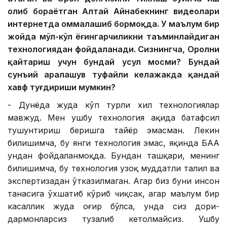
олиб бораётган Алтай Айнабекнинг видеолари
интернетда оммалашиб бормоқда. У маълум бир
жойда мўл-кўл ёғингарчиликни таъминлайдиган
технологиядан фойдаланади. Сизнингча, Оролни
қайтариш учун бундай усул мосми? Бундай
сунъий аралашув туфайли келажакда қандай
хавф туғдириши мумкин?
- Дунёда жуда кўп турли хил технологиялар
мавжуд. Мен ушбу технология ҳақида батафсил
тушунтириш беришга тайёр эмасман. Лекин
билишимча, бу янги технология эмас, яқинда БАА
ундан фойдаланмоқда. Бундан ташқари, менинг
билишимча, бу технология узоқ муддатли таҳлил ва
экспертизадан ўтказилмаган. Агар биз буни инсон
танасига ўхшатиб кўриб чиқсак, агар маълум бир
касаллик жуда оғир бўлса, унда сиз дори-
дармонларсиз тузалиб кетолмайсиз. Ушбу