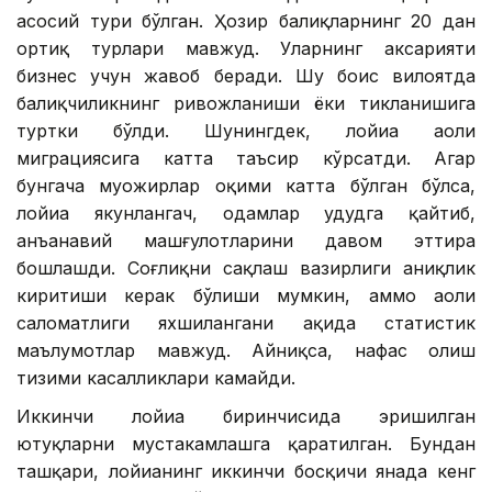
асосий тури бўлган. Ҳозир балиқларнинг 20 дан
ортиқ турлари мавжуд. Уларнинг аксарияти
бизнес учун жавоб беради. Шу боис вилоятда
балиқчиликнинг ривожланиши ёки тикланишига
туртки бўлди. Шунингдек, лойиҳа аҳоли
миграциясига катта таъсир кўрсатди. Агар
бунгача муҳожирлар оқими катта бўлган бўлса,
лойиҳа якунлангач, одамлар ҳудудга қайтиб,
анъанавий машғулотларини давом эттира
бошлашди. Соғлиқни сақлаш вазирлиги аниқлик
киритиши керак бўлиши мумкин, аммо аҳоли
саломатлиги яхшилангани ҳақида статистик
маълумотлар мавжуд. Айниқса, нафас олиш
тизими касалликлари камайди.
Иккинчи лойиҳа биринчисида эришилган
ютуқларни мустаҳкамлашга қаратилган. Бундан
ташқари, лойиҳанинг иккинчи босқичи янада кенг