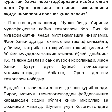
кўрилган барча чора-тадбирларни ҳисобга олган
ҳолда Орол денгизи ҳолатининг яхшиланиши
ҳақида нималарни прогноз қила оласиз?
- Прогноз қувонарлидир. Чунки бизда биринчи
муваффақиятли лойиҳа тажрибаси бор. Биз бу
муваффақиятни янада мустаҳкамлашга интиламиз.
Жаҳон банки одатда техник ечим таклиф қилмайди,
у билим, тажриба ва тажрибани таклиф қилади. У
80 йил муқаддам ташкил этилган бўлиб, дунёнинг
189 га яқин давлати банк аъзоси ҳисобланади. Жаҳон
банки бутун дунё бўйлаб лойиҳаларни
молиялаштиради. Албатта, Орол денгизи
тажрибаси ноёбдир.
Бундай катталикдаги денгиз деярли қуриб қолди.
Бироқ, маълум технологиялардан фойдаланишга
қарамасдан содир бўлган кичик мисоллар ва
фожиалар мавжуд. Шунинг учун Қозоғистондаги