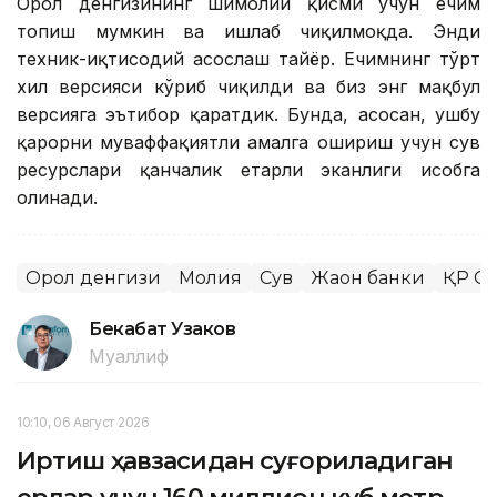
Орол денгизининг шимолий қисми учун ечим
топиш мумкин ва ишлаб чиқилмоқда. Энди
техник-иқтисодий асослаш тайёр. Ечимнинг тўрт
хил версияси кўриб чиқилди ва биз энг мақбул
версияга эътибор қаратдик. Бунда, асосан, ушбу
қарорни муваффақиятли амалга ошириш учун сув
ресурслари қанчалик етарли эканлиги ҳисобга
олинади.
Орол денгизи
Молия
Сув
Жаҳон банки
ҚР Су
Бекабат Узаков
Муаллиф
10:10, 06 Август 2026
Иртиш ҳавзасидан суғориладиган