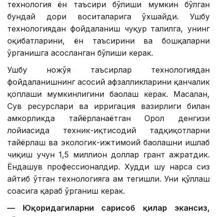
технология ён таъсири бўлиши мумкин бўлган
бундай дори воситаларига ўхшайди. Ушбу
технологиядан фойдаланиш чуқур таҳлилга, унинг
оқибатларини, ён таъсирини ва бошқаларни
ўрганишга асосланган бўлиши керак.
Ушбу ножўя таъсирлар технологиядан
фойдаланишнинг асосий афзалликларини қанчалик
қоплаши мумкинлигини баҳолаш керак. Масалан,
Сув ресурслари ва ирригация вазирлиги билан
ҳамкорликда тайёрланаётган Орол денгизи
лойиҳасида техник-иқтисодий тадқиқотларни
тайёрлаш ва экологик-ижтимоий баҳолашни ишлаб
чиқиш учун 1,5 миллион доллар грант ажратдик.
Ёндашув профессионалдир. Худди шу нарса сиз
айтиб ўтган технологияга ҳам тегишли. Уни қўллаш
соҳасига қараб ўрганиш керак.
— Юқоридагиларни сарҳисоб қилар экансиз,