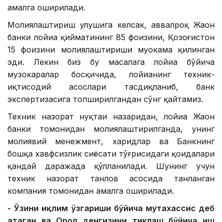
амалга оширилади.
Молиялаштириш улушига келсак, аввалроқ Жаҳон
банки лойиҳа қийматининг 85 фоизини, Қозоғистон
15 фоизини молиялаштириши муҳокама қилинган
эди. Лекин биз бу масалага лойиҳа бўйича
музокаралар босқичида, лойиҳанинг техник-
иқтисодий асослари тасдиқланиб, банк
экспертизасига топширилгандан сўнг қайтамиз.
Техник назорат нуқтаи назаридан, лойиҳа Жаҳон
банки томонидан молиялаштирилганда, унинг
молиявий менежмент, харидлар ва Банкнинг
бошқа хавфсизлик сиёсати тўғрисидаги қоидалари
қандай даражада қўлланилади. Шунинг учун
техник назорат танлов асосида танланган
компания томонидан амалга оширилади.
- Ўзини иқлим ўзгариши бўйича мутахассис деб
атаган ва Орол денгизини тиклаш бўйича иш