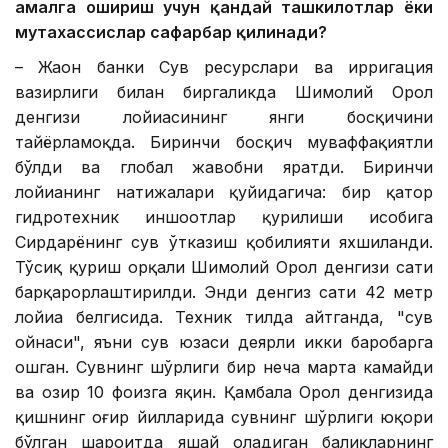
амалга ошириш учун қандай ташкилотлар ёки
мутахассислар сафарбар қилинади?
– Жаҳон банки Сув ресурслари ва ирригация
вазирлиги билан биргаликда Шимолий Орол
денгизи лойиҳасининг янги босқичини
тайёрламоқда. Биринчи босқич муваффақиятли
бўлди ва глобал жавобни яратди. Биринчи
лойиҳанинг натижалари қуйидагича: бир қатор
гидротехник иншоотлар қурилиши ҳисобига
Сирдарёнинг сув ўтказиш қобилияти яхшиланди.
Тўсиқ қуриш орқали Шимолий Орол денгизи сатҳи
барқарорлаштирилди. Энди денгиз сатҳи 42 метр
лойиҳа белгисида. Техник тилда айтганда, "сув
ойнаси", яъни сув юзаси деярли икки баробарга
ошган. Сувнинг шўрлиги бир неча марта камайди
ва ҳозир 10 фоизга яқин. Қамбала Орол денгизида
қишнинг оғир йилларида сувнинг шўрлиги юқори
бўлган шароитда яшай оладиган балиқларнинг