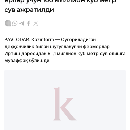
ерлар учун 160 миллион куб метр
сув ажратилди
PAVLODAR. Кazinform — Суғориладиган
деҳқончилик билан шуғулланувчи фермерлар
Иртиш дарёсидан 81,1 миллион куб метр сув олишга
муваффақ бўлишди.