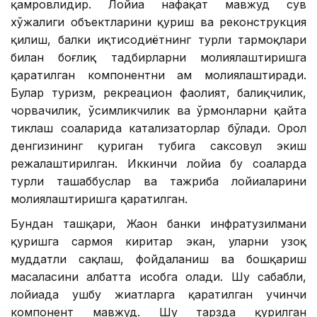
қамровлидир. Лойиҳа нафақат мавжуд сув
хўжалиги объектларини қуриш ва реконструкция
қилиш, балки иқтисодиётнинг турли тармоқлари
билан боғлиқ тадбирларни молиялаштиришга
қаратилган компонентни ҳам молиялаштиради.
Булар туризм, рекреацион фаолият, балиқчилик,
чорвачилик, ўсимликчилик ва ўрмонларни қайта
тиклаш соҳаларида катализаторлар бўлади. Орол
денгизининг қуриган тубига саксовул экиш
режалаштирилган. Иккинчи лойиҳа бу соҳаларда
турли ташаббуслар ва тажриба лойиҳаларини
молиялаштиришга қаратилган.
Бундан ташқари, Жаҳон банки инфратузилмани
қуришга сармоя киритар экан, уларни узоқ
муддатли сақлаш, фойдаланиш ва бошқариш
масаласини албатта ҳисобга олади. Шу сабабли,
лойиҳада ушбу жиҳатларга қаратилган учинчи
компонент мавжуд. Шу тарзда қурилган