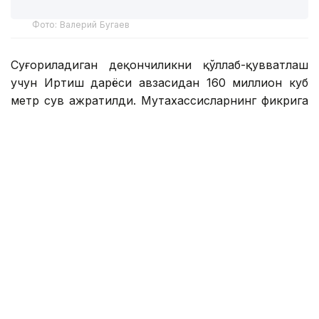
Фото: Валерий Бугаев
Суғориладиган деҳқончиликни қўллаб-қувватлаш
учун Иртиш дарёси ҳавзасидан 160 миллион куб
метр сув ажратилди. Мутахассисларнинг фикрига
кўра, мазкур ҳажм маҳаллий қишлоқ хўжалиги
ишлаб чиқарувчиларининг эҳтиёжларини тўлиқ
қоплайди.
Сув фойдаланувчиларининг дастлабки
маълумотларига кўра, ҳудудда режалаштирилган
суғориш майдони 86,6 минг гектарни ташкил
этади. Режалаштирилган сув олиш ҳажми 152
миллион кубометрни ташкил этади. Бугунги кунга
қадар фермерлар 70 минг гектардан ортиқ ерни
суғориш учун 81,1 миллион куб метр сув олишга
муваффақ бўлишди.