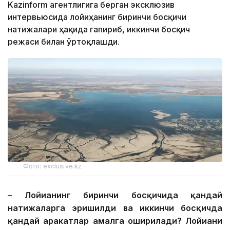
Kazinform агентлигига берган эксклюзив
интервьюсида лойиҳанинг биринчи босқичи
натижалари ҳақида гапириб, иккинчи босқич
режаси билан ўртоқлашди.
Фото: exclusive.kz
– Лойиҳанинг биринчи босқичида қандай
натижаларга эришилди ва иккинчи босқичда
қандай ҳаракатлар амалга оширилади? Лойиҳани