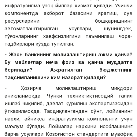
инфратузилма узоқ йиллар хизмат қилади. Учинчи
компонентда ахборот базасини яратиш, сув
ресурсларини бошқаришнинг
автоматлаштирилган усуллари, шунингдек,
тўғонларнинг хавфсизлигини таъминлаш чора-
тадбирлари кўзда тутилган.
- Жаҳон банкининг молиялаштириш ҳажми қанча?
Бу маблағлар неча фоиз ва қанча муддатга
берилади? Ажратилган бюджетнинг
тақсимланишини ким назорат қилади?
- Ҳозирча молиялаштириш миқдори
аниқланмоқда. Чунки техник-иқтисодий таҳлил
ишлаб чиқилиб, давлат қурилиш экспертизасидан
ўтказилмоқда. Тасдиқлангандан сўнг, лойиҳанинг
нархи, айниқса инфратузилма компоненти учун
маълум бўлади. Лойиҳалар нархини ҳисоблашнинг
барча усуллари Қозоғистон стандартига мувофиқ