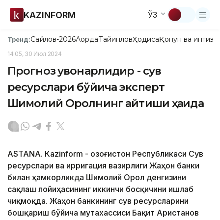
KAZINFORM
ЎЗ
Сайлов-2026
Ақорда
Тайинлов
Ҳодиса
Қонун ва интизо
Тренд:
14:05, 30 Июл 2024
Прогноз қувонарлидир - сув
ресурслари бўйича эксперт
Шимолий Оролнинг қайтиши ҳақида
ASTANA. Кazinform - Қозоғистон Республикаси Сув
ресурслари ва ирригация вазирлиги Жаҳон банки
билан ҳамкорликда Шимолий Орол денгизини
сақлаш лойиҳасининг иккинчи босқичини ишлаб
чиқмоқда. Жаҳон банкининг сув ресурсларини
бошқариш бўйича мутахассиси Бақит Аристанов