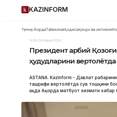
KAZINFORM
Ақорда
Тайинлов
Ҳодиса
Қонун ва интизом
Ко
Тренд:
14:36, 04 Апрел 2024
Президент Ғарбий Қозоғи
ҳудудларини вертолётда
ASTANA. Kazinform - Давлат раҳбарин
ташрифи вертолётда сув тошқини бос
ҳақда Ақорда матбуот хизмати хабар 