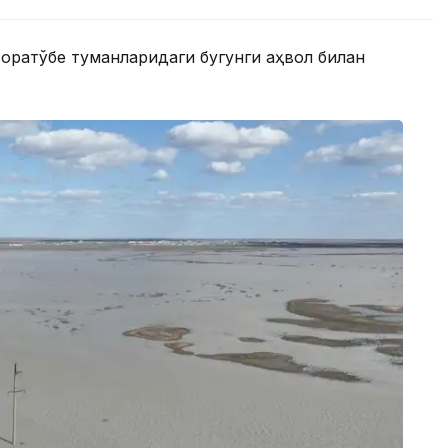
Қоратўбе туманларидаги бугунги аҳвол билан