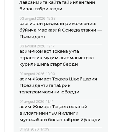
лавозимига қайта тайинлангани
билан табриклади
03 avgust 2026, 15:33
Қозоғистон рақамли ривожланиш
бўйича Марказий Осиёда етакчи —
Президент
03 avgust 2026, 12:17
Қасим-Жомарт Тоқаев учта
стратегик муҳим автомагистрал
қурилишига старт берди
01 avgust 2026, 13:00
Қасим-Жомарт Тоқаев Швейцария
Президентига табрик
телеграммасини юборди
01 avgust 2026, 11:41
Қасим-Жомарт Тоқаев Қостанай
вилоятининг 90 йиллиги
муносабати билан табрик йўллади
31 iyul 2026, 17:09