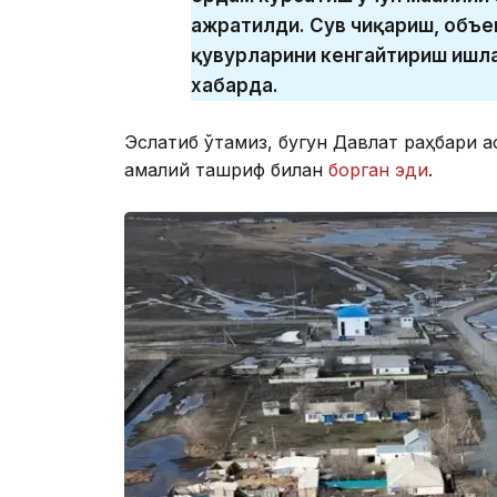
ажратилди. Сув чиқариш, объе
қувурларини кенгайтириш ишла
хабарда.
Эслатиб ўтамиз, бугун Давлат раҳбари Қ
амалий ташриф билан
борган эди
.