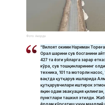
Фото: Акорда
“Вилоят ҳокими Нариман Тореға
Орал шаҳрини сув босганини ай
427 та ёзги уйларга зарар етка
кўра, сув тошқинларининг олдин
техника, 101 та моторли насос,
вақтда қутқарув ишларида Алм
қутқарувчилари иштирок этмоқд
яқин одам эвакуация қилинган
пунктлари ташкил этилди. Жа
ёрдам кўрсатиш учун маҳаллий