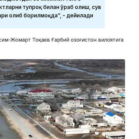
ктларни тупроқ билан ўраб олиш, сув
ри олиб борилмоқда”, - дейилади
асим-Жомарт Тоқаев Ғарбий Қозоғистон вилоятига