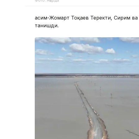
Фото: Ақорда
Қасим-Жомарт Тоқаев Теректи, Сирим ва 
танишди.