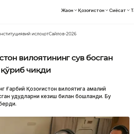
Жаҳон
Қозоғистон
Сиёсат
Т
нституциявий ислоҳот
Сайлов-2026
стон вилоятининг сув босган
 қўриб чиқди
инг Ғарбий Қозоғистон вилоятига амалий
ган ҳудудларни кезиш билан бошланди. Бу
берди.