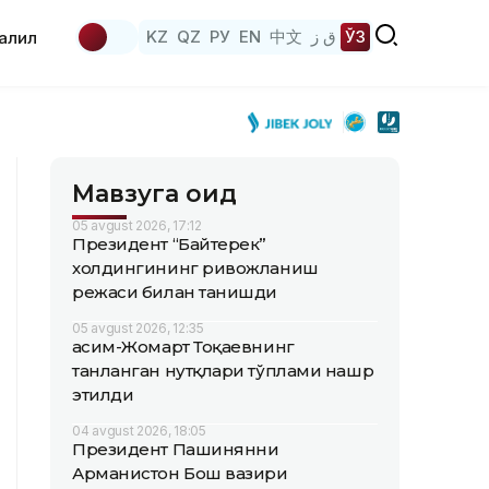
KZ
QZ
РУ
EN
中文
ق ز
ЎЗ
аҳлил
Мавзуга оид
05 avgust 2026, 17:12
Президент “Байтерек”
холдингининг ривожланиш
режаси билан танишди
05 avgust 2026, 12:35
Қасим-Жомарт Тоқаевнинг
танланган нутқлари тўплами нашр
этилди
04 avgust 2026, 18:05
Президент Пашинянни
Арманистон Бош вазири