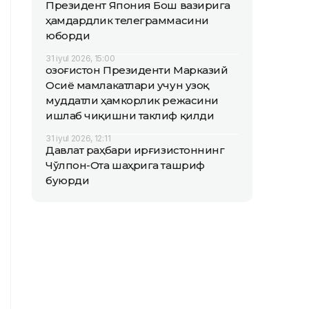
Президент Япония Бош вазирига
ҳамдардлик телеграммасини
юборди
31 iyul 2026, 15:00
Қозоғистон Президенти Марказий
Осиё мамлакатлари учун узоқ
муддатли ҳамкорлик режасини
ишлаб чиқишни таклиф қилди
31 iyul 2026, 12:11
Давлат раҳбари Қирғизистоннинг
Чўлпон-Ота шаҳрига ташриф
буюрди