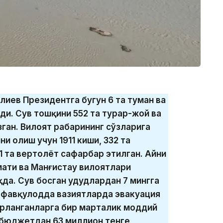
лиев Президентга бугун 6 та туман ва
тди. Сув тошқини 552 та турар-жой ва
зган. Вилоят раҳбарининг сўзларига
и олиш учун 1911 киши, 332 та
 1 та вертолёт сафарбар этилган. Айни
ати ва Манғистау вилоятлари
а. Сув босган ҳудудлардан 7 мингга
, фавқулодда вазиятларда эвакуация
брланганларга бир марталик моддий
 бюджетдан 63 миллион тенге