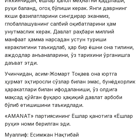
Иккинчидан, ёшлар ҳалол меҳнатни қадрлаши,
руҳи баланд, огоҳ бўлиши керак. Янги даврнинг
яхши фазилатларини сингдирар эканмиз,
глобаллашувнинг салбий оқибатларини ҳам
унутмаслик керак. Давлат раҳбари миллий
манфаат ҳамма нарсадан устун туриши
кераклигини таъкидлаб, ҳар бир ёшни она тилини,
аждодлар анъаналарини, ўз тарихини ўрганишга
даъват этди.
Учинчидан, Қасим-Жомарт Тоқаев она юртга
ҳурмат эҳтиросли сўзлар билан эмас, бунёдкорлик
ҳаракатлари билан ифодаланиши, ўз олдига
мақсад қўйган фуқаро ҳақиқий давлат арбоби
бўлиб етишишини таъкидлади.
«АМАNАТ» партиясининг Ёшлар қанотига «Ёшлар
руҳи» номи берилган эди.
Муаллиф: Есимжан Нақтибай