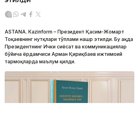
ASTANА. Кazinform – Президент Қасим-Жомарт
Тоқаевнинг нутқлари тўплами нашр этилди. Бу ҳақда
Президентнинг Ички сиёсат ва коммуникациялар
бўйича ёрдамчиси Арман Қириқбаев ижтимоий
тармоқларда маълум қилди.