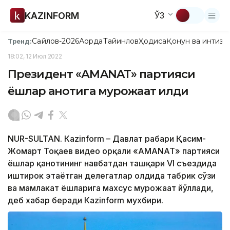
KAZINFORM
ЎЗ
Сайлов-2026
Ақорда
Тайинлов
Ҳодиса
Қонун ва интизо
Тренд:
18:02, 12 Июл 2022
Президент «АMANAT» партияси
ёшлар қанотига мурожаат қилди
NUR-SULTAN. Кazinform – Давлат раҳбари Қасим-
Жомарт Тоқаев видео орқали «АМАNАТ» партияси
ёшлар қанотининг навбатдан ташқари VI съездида
иштирок этаётган делегатлар олдида табрик сўзи
ва мамлакат ёшларига махсус мурожаат йўллади,
деб хабар беради Кazinform мухбири.