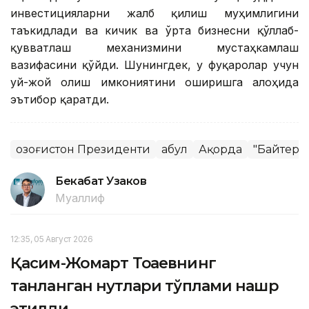
инвестицияларни жалб қилиш муҳимлигини
таъкидлади ва кичик ва ўрта бизнесни қўллаб-
қувватлаш механизмини мустаҳкамлаш
вазифасини қўйди. Шунингдек, у фуқаролар учун
уй-жой олиш имкониятини оширишга алоҳида
эътибор қаратди.
Қозоғистон Президенти
Қабул
Ақорда
"Байтере
Бекабат Узаков
Муаллиф
12:35, 05 Август 2026
Қасим-Жомарт Тоқаевнинг
танланган нутқлари тўплами нашр
этилди