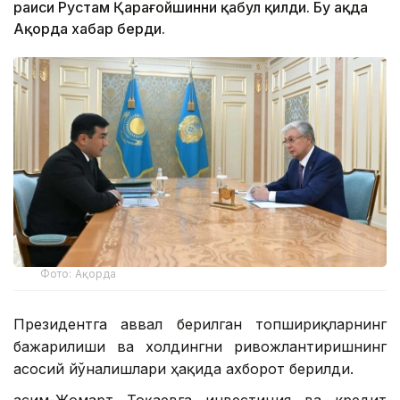
раиси Рустам Қарағойшинни қабул қилди. Бу ҳақда
Ақорда хабар берди.
Фото: Ақорда
Президентга аввал берилган топшириқларнинг
бажарилиши ва холдингни ривожлантиришнинг
асосий йўналишлари ҳақида ахборот берилди.