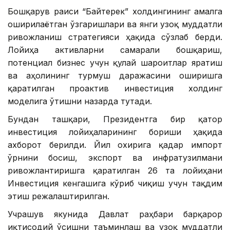
Бошқарув раиси “Байтерек” холдингининг амалга
оширилаётган ўзгаришлари ва янги узоқ муддатли
ривожланиш стратегияси ҳақида сўзлаб берди.
Лойиҳа активларни самарали бошқариш,
потенциал бизнес учун қулай шароитлар яратиш
ва аҳолининг турмуш даражасини оширишга
қаратилган проактив инвестиция холдинг
моделига ўтишни назарда тутади.
Бундан ташқари, Президентга бир қатор
инвестиция лойиҳаларининг бориши ҳақида
ахборот берилди. Йил охирига қадар импорт
ўрнини босиш, экспорт ва инфратузилмани
ривожлантиришга қаратилган 26 та лойиҳани
Инвестиция кенгашига кўриб чиқиш учун тақдим
этиш режалаштирилган.
Учрашув якунида Давлат раҳбари барқарор
иқтисодий ўсишни таъминлаш ва узоқ муддатли