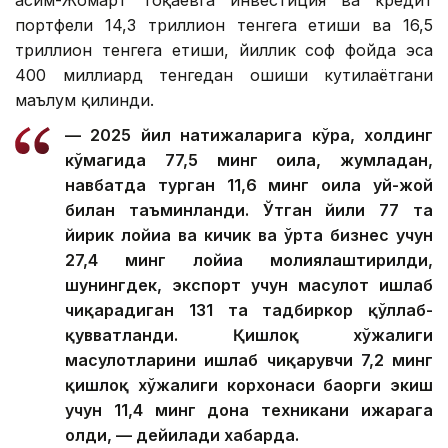
Қасим-Жомарт Тоқаевга инвестиция ва кредит
портфели 14,3 триллион тенгега етиши ва 16,5
триллион тенгега етиши, йиллик соф фойда эса
400 миллиард тенгедан ошиши кутилаётгани
маълум қилинди.
— 2025 йил натижаларига кўра, холдинг
кўмагида 77,5 минг оила, жумладан,
навбатда турган 11,6 минг оила уй-жой
билан таъминланди. Ўтган йили 77 та
йирик лойиҳа ва кичик ва ўрта бизнес учун
27,4 минг лойиҳа молиялаштирилди,
шунингдек, экспорт учун маҳсулот ишлаб
чиқарадиган 131 та тадбиркор қўллаб-
қувватланди. Қишлоқ хўжалиги
маҳсулотларини ишлаб чиқарувчи 7,2 минг
қишлоқ хўжалиги корхонаси баҳорги экиш
учун 11,4 минг дона техникани ижарага
олди, — дейилади хабарда.