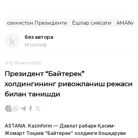
Қозоғистон Президенти
Ёшлар сиёсати
AMANAT
без автора
Муаллиф
17:12, 05 Август 2026
Президент “Байтерек”
холдингининг ривожланиш режаси
билан танишди
ASTANА. Каzinform — Давлат раҳбари Қасим-
Жомарт Тоқаев “Байтерек” холдинги бошқаруви