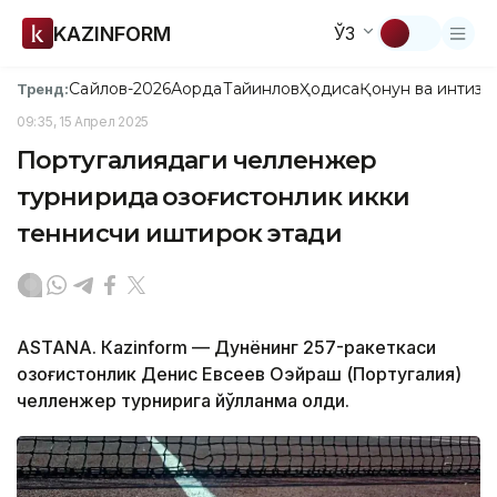
KAZINFORM
ЎЗ
Сайлов-2026
Ақорда
Тайинлов
Ҳодиса
Қонун ва интизо
Тренд:
09:35, 15 Апрел 2025
Португалиядаги челленжер
турнирида қозоғистонлик икки
теннисчи иштирок этади
ASTANА. Кazinform — Дунёнинг 257-ракеткаси
қозоғистонлик Денис Евсеев Оэйраш (Португалия)
челленжер турнирига йўлланма олди.