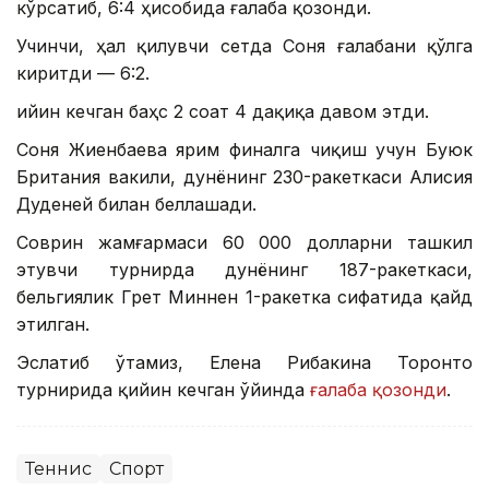
кўрсатиб, 6:4 ҳисобида ғалаба қозонди.
Учинчи, ҳал қилувчи сетда Соня ғалабани қўлга
киритди — 6:2.
Қийин кечган баҳс 2 соат 4 дақиқа давом этди.
Соня Жиенбаева ярим финалга чиқиш учун Буюк
Британия вакили, дунёнинг 230-ракеткаси Алисия
Дуденей билан беллашади.
Соврин жамғармаси 60 000 долларни ташкил
этувчи турнирда дунёнинг 187-ракеткаси,
бельгиялик Грет Миннен 1-ракетка сифатида қайд
этилган.
Эслатиб ўтамиз, Елена Рибакина Торонто
турнирида қийин кечган ўйинда
ғалаба қозонди
.
Теннис
Спорт