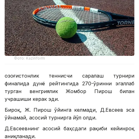
Фото: Kazinform
Қозоғистонлик теннисчи саралаш турнири
финалида дунё рейтингида 270-ўринни эгаллаб
турган венгриялик Жомбор Пирош билан
учрашиши керак эди.
Бироқ, Ж. Пирош ўйинга келмади, Д.Евсеев эса
ўйнамай, асосий турнирга йўл олди.
Д.Евсеевнинг асосий баҳсдаги рақиби кейинроқ
аниқланади.