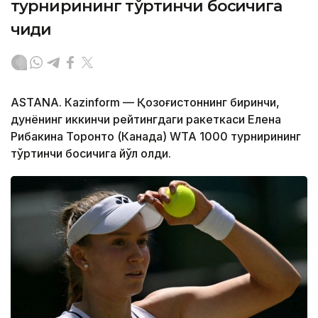
турнирининг тўртинчи босқичига
чиқди
ASTANА. Кazinform — Қозоғистоннинг биринчи,
дунёнинг иккинчи рейтингдаги ракеткаси Елена
Рибакина Торонто (Канада) WТА 1000 турнирининг
тўртинчи босқичига йўл олди.