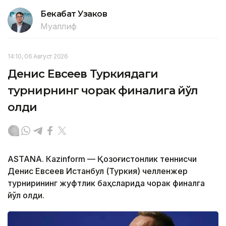
Бекабат Узаков
Муаллиф
14:10, 06 Август 2026
Денис Евсеев Туркиядаги
турнирнинг чорак финалига йўл
олди
ASTANА. Кazinform — Қозоғистонлик теннисчи
Денис Евсеев Истанбул (Туркия) челленжер
турнирининг жуфтлик баҳсларида чорак финалга
йўл олди.