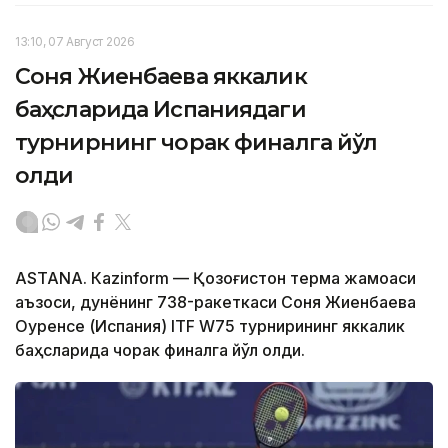
13:10, 07 Август 2026
Соня Жиенбаева яккалик
баҳсларида Испаниядаги
турнирнинг чорак финалга йўл
олди
ASTANА. Кazinform — Қозоғистон терма жамоаси
аъзоси, дунёнинг 738-ракеткаси Соня Жиенбаева
Оуренсе (Испания) ITF W75 турнирининг яккалик
баҳсларида чорак финалга йўл олди.