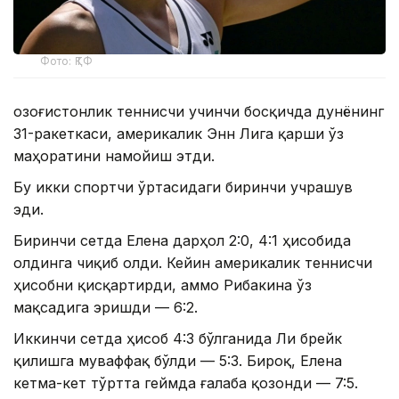
Фото: ҚТФ
Қозоғистонлик теннисчи учинчи босқичда дунёнинг
31-ракеткаси, америкалик Энн Лига қарши ўз
маҳоратини намойиш этди.
Бу икки спортчи ўртасидаги биринчи учрашув
эди.
Биринчи сетда Елена дарҳол 2:0, 4:1 ҳисобида
олдинга чиқиб олди. Кейин америкалик теннисчи
ҳисобни қисқартирди, аммо Рибакина ўз
мақсадига эришди — 6:2.
Иккинчи сетда ҳисоб 4:3 бўлганида Ли брейк
қилишга муваффақ бўлди — 5:3. Бироқ, Елена
кетма-кет тўртта геймда ғалаба қозонди — 7:5.