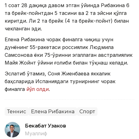
1 соат 28 дақиқа давом этган ўйинда Рибакина 6
та брейк-пойнтдан 5 тасини ва 2 та эйсни қўлга
киритди. Ли 2 та брейк (4 та брейк-пойнт) билан
чекланган эди.
Елена Рибакина чорак финалга чиқиш учун
дунёнинг 55-ракетаси россиялик Людмила
Самсонова ёки 75-ўринни эгаллаган австралиялик
Майя Жойнт ўйини ғолиби билан тўқнаш келади.
Эслатиб ўтамиз, Соня Жиенбаева яккалик
баҳсларида Испаниядаги турнирнинг чорак
финалга
йўл олди
.
Теннис
Елена Рибакина
Спорт
Бекабат Узаков
Муаллиф