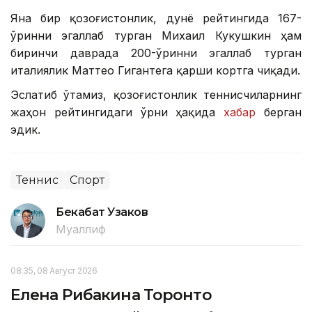
Яна бир қозоғистонлик, дунё рейтингида 167-
ўринни эгаллаб турган Михаил Кукушкин ҳам
биринчи даврада 200-ўринни эгаллаб турган
италиялик Маттео Гигантега қарши кортга чиқади.
Эслатиб ўтамиз, қозоғистонлик теннисчиларнинг
жаҳон рейтингидаги ўрни ҳақида
хабар
берган
эдик.
Теннис
Спорт
Бекабат Узаков
Муаллиф
08:35, 08 Август 2026
Елена Рибакина Торонто