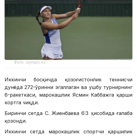
Фото: olympic.kz
Иккинчи босқичда қозоғистонлик теннисчи
дунёда 272-ўринни эгаллаган ва ушбу турнирнинг
6-ракеткаси, марокашлик Ясмин Каббажга қарши
кортга чиқди.
Биринчи сетда С. Жиенбаева 6:3 ҳисобида ғалаба
қозонди.
Иккинчи сетда марокашлик спортчи қаршилик