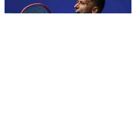
Фото: ktf.kz
Денис Евсеев хитойлик Фацзин Сунь билан
биргаликда ўзининг биринчи учрашувини яна бир
қозоғистонлик Григорий Ломакин — америкалик
Колин Синклерга қарши ўтказди.
1 соатдан сал кўпроқ давом этган ўйин Қозоғистон-
Хитой жуфтлигининг 6:2, 6:4 ҳисобида ғалабаси