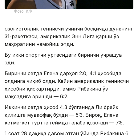
Фото: ҚТФ
Қозоғистонлик теннисчи учинчи босқичда дунёнинг
31-ракеткаси, америкалик Энн Лига қарши ўз
маҳоратини намойиш этди.
Бу икки спортчи ўртасидаги биринчи учрашув
эди.
Биринчи сетда Елена дарҳол 2:0, 4:1 ҳисобида
олдинга чиқиб олди. Кейин америкалик теннисчи
ҳисобни қисқартирди, аммо Рибакина ўз
мақсадига эришди — 6:2.
Иккинчи сетда ҳисоб 4:3 бўлганида Ли брейк
қилишга муваффақ бўлди — 5:3. Бироқ, Елена
кетма-кет тўртта геймда ғалаба қозонди — 7:5.
1 соат 28 дақиқа давом этган ўйинда Рибакина 6