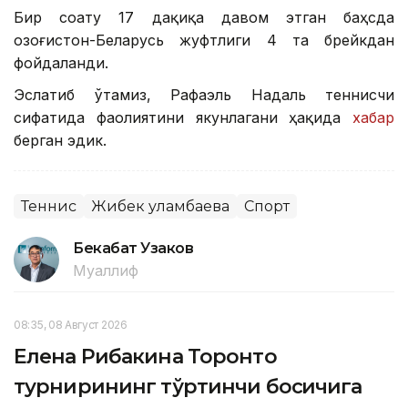
Бир соату 17 дақиқа давом этган баҳсда
Қозоғистон-Беларусь жуфтлиги 4 та брейкдан
фойдаланди.
Эслатиб ўтамиз, Рафаэль Надаль теннисчи
сифатида фаолиятини якунлагани ҳақида
хабар
берган эдик.
Теннис
Жибек Қуламбаева
Спорт
Бекабат Узаков
Муаллиф
08:35, 08 Август 2026
Елена Рибакина Торонто
турнирининг тўртинчи босқичига