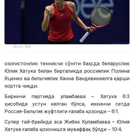
Фото: ҚТФ
Қозоғистонлик теннисчи сўнгги баҳсда беларуслик
Юлия Хатука билан биргаликда россиялик Полина
Яценко ва бельгиялик Ханна Вандевинкелга қарши
кортга чиқди.
Биринчи партияда Қуламбаева – Хатука 6:3
ҳисобида устун келган бўлса, иккинчи сетда
Россия-Бельгия жуфтлиги ғалаба қозонди – 6:1.
Супер тай-брейкда эса Жибек Куламбаева – Юлия
Хатука ғалаба қозонишга муваффақ бўлди – 10:4.