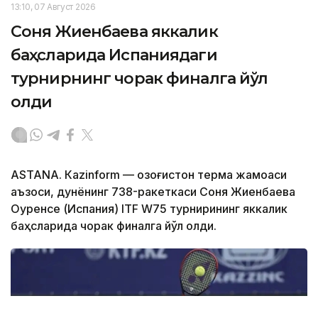
13:10, 07 Август 2026
Соня Жиенбаева яккалик
баҳсларида Испаниядаги
турнирнинг чорак финалга йўл
олди
ASTANА. Кazinform — Қозоғистон терма жамоаси
аъзоси, дунёнинг 738-ракеткаси Соня Жиенбаева
Оуренсе (Испания) ITF W75 турнирининг яккалик
баҳсларида чорак финалга йўл олди.