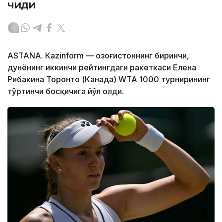
чиқди
ASTANА. Кazinform — Қозоғистоннинг биринчи,
дунёнинг иккинчи рейтингдаги ракеткаси Елена
Рибакина Торонто (Канада) WТА 1000 турнирининг
тўртинчи босқичига йўл олди.