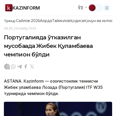
KAZINFORM
ЎЗ
Сайлов-2026
Ақорда
Тайинлов
Ҳодиса
Қонун ва интизо
Тренд:
08:35, 24 Ноябр 2024
Португалияда ўтказилган
мусобақада Жибек Қуламбаева
чемпион бўлди
ASTANА. Кazinform — Қозоғистонлик теннисчи
Жибек Қуламбаева Лозада (Португалия) ITF W35
турнирида чемпион бўлди.