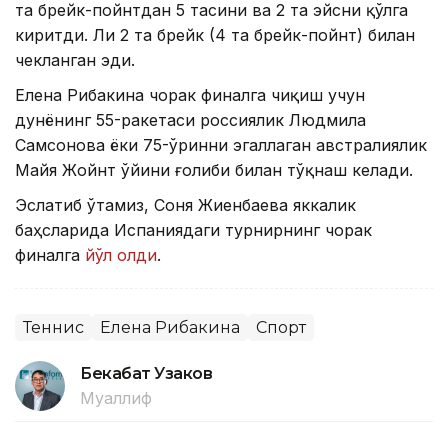
та брейк-пойнтдан 5 тасини ва 2 та эйсни қўлга
киритди. Ли 2 та брейк (4 та брейк-пойнт) билан
чекланган эди.
Елена Рибакина чорак финалга чиқиш учун
дунёнинг 55-ракетаси россиялик Людмила
Самсонова ёки 75-ўринни эгаллаган австралиялик
Майя Жойнт ўйини ғолиби билан тўқнаш келади.
Эслатиб ўтамиз, Соня Жиенбаева яккалик
баҳсларида Испаниядаги турнирнинг чорак
финалга
йўл олди
.
Теннис
Елена Рибакина
Спорт
Бекабат Узаков
Муаллиф