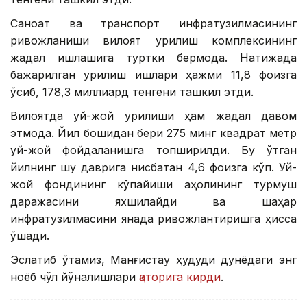
Саноат ва транспорт инфратузилмасининг
ривожланиши вилоят қурилиш комплексининг
жадал ишлашига туртки бермоқда. Натижада
бажарилган қурилиш ишлари ҳажми 11,8 фоизга
ўсиб, 178,3 миллиард тенгени ташкил этди.
Вилоятда уй-жой қурилиши ҳам жадал давом
этмоқда. Йил бошидан бери 275 минг квадрат метр
уй-жой фойдаланишга топширилди. Бу ўтган
йилнинг шу даврига нисбатан 4,6 фоизга кўп. Уй-
жой фондининг кўпайиши аҳолининг турмуш
даражасини яхшилайди ва шаҳар
инфратузилмасини янада ривожлантиришга ҳисса
қўшади.
Эслатиб ўтамиз, Манғистау ҳудуди дунёдаги энг
ноёб чўл йўналишлари
қаторига кирди
.