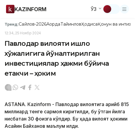
KAZINFORM
ЎЗ
Сайлов-2026
Ақорда
Тайинлов
Ҳодиса
Қонун ва интизо
Тренд:
12:34, 25 Ноябр 2024
Павлодар вилояти қишлоқ
хўжалигига йўналтирилган
инвестициялар ҳажми бўйича
етакчи – ҳоким
ASTANА. Кazinform - Павлодар вилоятига қарийб 815
миллиард тенге сармоя киритилди, бу ўтган йилга
нисбатан 30 фоизга кўпдир. Бу ҳақда вилоят ҳокими
Асайин Байханов маълум қилди.