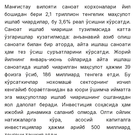
Манғистау вилояти саноат корхоналари йил
бошидан бери 2,1 триллион тенгелик маҳсулот
ишлаб чиқардилар, бу 3,6% реал ўсишни кўрсатди.
Саноат ишлаб чиқариши тузилмасида катта
ўзгаришлар кузатилмоқда: анъанавий қазиб олиш
саноати билан бир қаторда, қайта ишлаш саноати
ҳам тез ўсиш суръатларини кўрсатди. Жорий
йилнинг январь-июнь ойларида қайта ишлаш
саноатида ишлаб чиқарилган маҳсулот ҳажми 39
фоизга ўсиб, 186 миллиард тенгега етди. Бу
кўрсаткичлар нохомашё секторнинг изчил
кенгайиб бораётганидан ва юқори қўшимча қийматга
эга маҳсулотлар ишлаб чиқаришнинг ошганидан
яққол далолат беради. Инвестиция соҳасида ҳам
ижобий динамика сақланиб қолмоқда. Олти ойлик
натижаларга кўра, асосий капиталга
инвестициялар ҳажми қарийб 500 миллиард
тенгени ташкил этди.