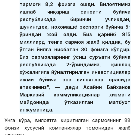
тармоғи 8,2 фоизга ошди. Вилоятимиз
ишлаб чиқариш саноати бўйича
республикада биринчи учликдан,
шунингдек, нохомашё экспорти бўйича 5-
ўриндан жой олди. Биз қарийб 815
миллиард тенге сармоя жалб қилдик, бу
ўтган йилга нисбатан 30 фоизга кўпдир.
Биз сармояларнинг ўсиш суръати бўйича
республикада 2-ўриндамиз, қишлоқ
хўжалигига йўналтирилган инвестициялар
ҳажми бўйича эса вилоятлар орасида
етакчимиз”, — деди Асайин Байханов
Марказий коммуникациялар хизмати
майдонида ўтказилган матбуот
анжуманида.
Унга кўра, вилоятга киритилган сармоянинг 88
фоизи хусусий компаниялар томонидан жалб