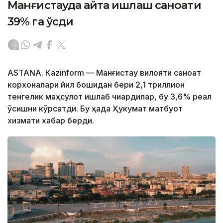
Манғистауда қайта ишлаш саноати
39% га ўсди
ASTANА. Кazinform — Манғистау вилояти саноат
корхоналари йил бошидан бери 2,1 триллион
тенгелик маҳсулот ишлаб чиқардилар, бу 3,6% реал
ўсишни кўрсатди. Бу ҳақда Ҳукумат матбуот
хизмати хабар берди.