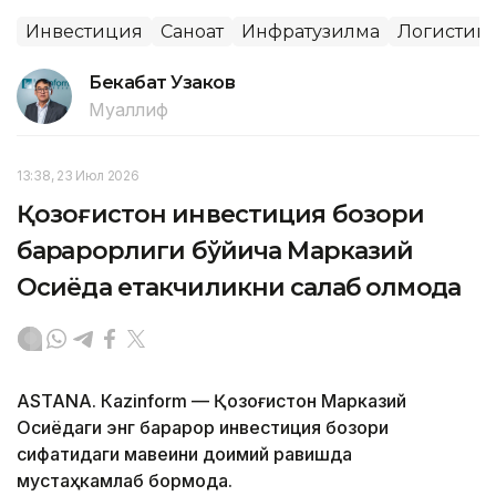
Инвестиция
Саноат
Инфратузилма
Логистик
Бекабат Узаков
Муаллиф
13:38, 23 Июл 2026
Қозоғистон инвестиция бозори
барқарорлиги бўйича Марказий
Осиёда етакчиликни сақлаб қолмоқда
ASTANА. Кazinform — Қозоғистон Марказий
Осиёдаги энг барқарор инвестиция бозори
сифатидаги мавқеини доимий равишда
мустаҳкамлаб бормоқда.