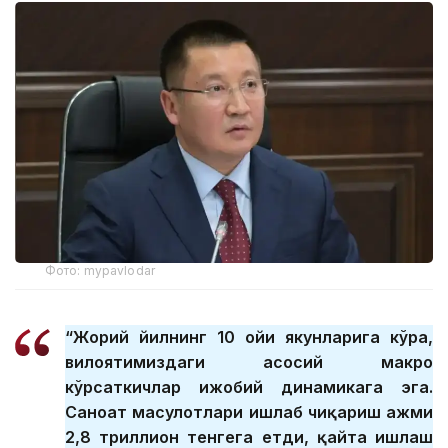
Фото: mypavlodar
“Жорий йилнинг 10 ойи якунларига кўра,
вилоятимиздаги асосий макро
кўрсаткичлар ижобий динамикага эга.
Саноат маҳсулотлари ишлаб чиқариш ҳажми
2,8 триллион тенгега етди, қайта ишлаш