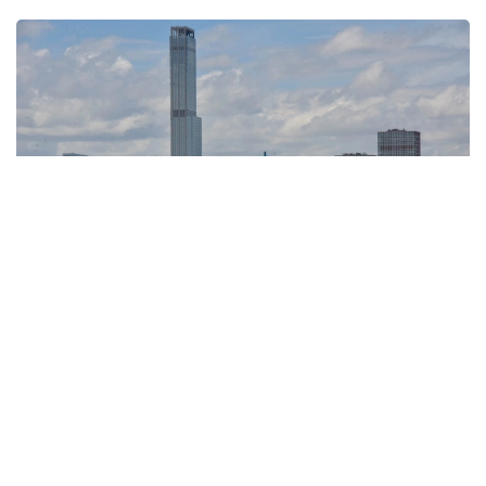
Фото: Ағибай Аяпбергенов / Kazinform
2026 йил май ойидаги Safest Countries for Investors
2026 рейтингига кўра, республика 70-ўринни
эгаллаган 2025 йил октябрь ойига нисбатан ўз
мавқеини сезиларли даражада яхшилади, у 150
мамлакат орасида 53-ўринни эгаллади. Бу натижа