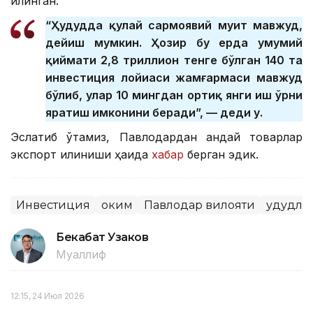
қилинган.
“Ҳудудда қулай сармоявий муҳит мавжуд,
дейиш мумкин. Ҳозир бу ерда умумий
қиймати 2,8 триллион тенге бўлган 140 та
инвестиция лойиҳаси жамғармаси мавжуд
бўлиб, улар 10 мингдан ортиқ янги иш ўрни
яратиш имконини беради”, — деди у.
Эслатиб ўтамиз, Павлодардан қандай товарлар
экспорт қилиниши ҳақида
хабар
берган эдик.
Инвестиция
Ҳоким
Павлодар вилояти
Ҳудудла
Бекабат Узаков
Муаллиф
12:15, 24 Июл 2026