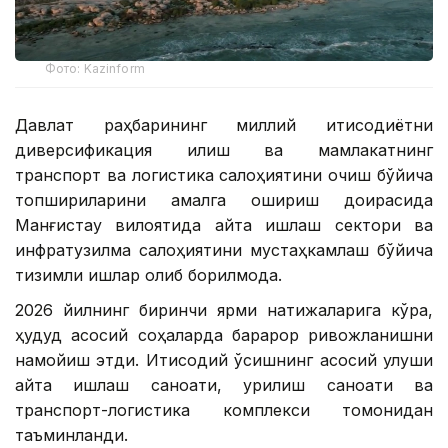
Фото: Kazinform
Давлат раҳбарининг миллий иқтисодиётни
диверсификация қилиш ва мамлакатнинг
транспорт ва логистика салоҳиятини очиш бўйича
топшириқларини амалга ошириш доирасида
Манғистау вилоятида қайта ишлаш сектори ва
инфратузилма салоҳиятини мустаҳкамлаш бўйича
тизимли ишлар олиб борилмоқда.
2026 йилнинг биринчи ярми натижаларига кўра,
ҳудуд асосий соҳаларда барқарор ривожланишни
намойиш этди. Иқтисодий ўсишнинг асосий улуши
қайта ишлаш саноати, қурилиш саноати ва
транспорт-логистика комплекси томонидан
таъминланди.