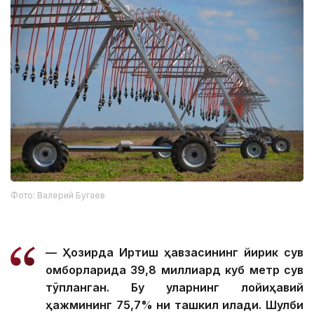
Фото: Валерий Бугаев
— Ҳозирда Иртиш ҳавзасининг йирик сув
омборларида 39,8 миллиард куб метр сув
тўпланган. Бу уларнинг лойиҳавий
ҳажмининг 75,7% ни ташкил қилади. Шулби