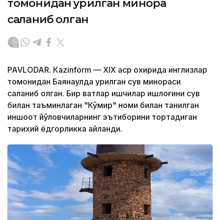
томонидан қурилган минора
сақланиб қолган
PAVLODAR. Кazinform — XIX аср охирида инглизлар
томонидан Баянаулда қурилган сув минораси
сақланиб қолган. Бир вақтлар ишчилар қишлоғини сув
билан таъминлаган "Кўмир" номи билан танилган
иншоот йўловчиларнинг эътиборини тортадиган
тарихий ёдгорликка айланди.