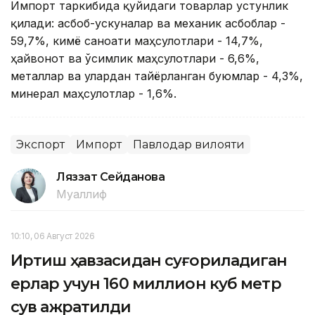
Импорт таркибида қуйидаги товарлар устунлик
қилади: асбоб-ускуналар ва механик асбоблар -
59,7%, кимё саноати маҳсулотлари - 14,7%,
ҳайвонот ва ўсимлик маҳсулотлари - 6,6%,
металлар ва улардан тайёрланган буюмлар - 4,3%,
минерал маҳсулотлар - 1,6%.
Экспорт
Импорт
Павлодар вилояти
Ляззат Сейданова
Муаллиф
10:10, 06 Август 2026
Иртиш ҳавзасидан суғориладиган
ерлар учун 160 миллион куб метр
сув ажратилди