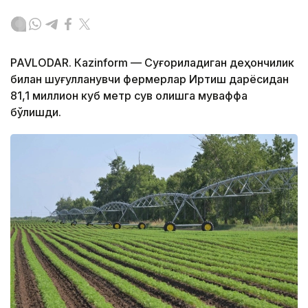
PAVLODAR. Кazinform — Суғориладиган деҳқончилик
билан шуғулланувчи фермерлар Иртиш дарёсидан
81,1 миллион куб метр сув олишга муваффақ
бўлишди.