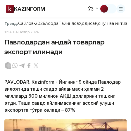
KAZINFORM
ЎЗ
Сайлов-2026
Ақорда
Тайинлов
Ҳодиса
Қонун ва интизо
Тренд:
11:14, 04 Ноябр 2024
Павлодардан қандай товарлар
экспорт қилинади
PAVLODAR. Кazinform - Йилнинг 9 ойида Павлодар
вилоятида ташқи савдо айланмаси ҳажми 2
миллиард 600 миллион АҚШ долларини ташкил
этди. Ташқи савдо айланмасининг асосий улуши
экспортга тўғри келади – 87%.