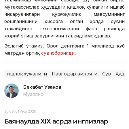
мутахассислар ҳудуддаги қишлоқ хўжалиги ишлаб
чиқарувчилари қурғоқчилик мавсумининг
бошланишини ҳисобга олган ҳолда сувни
тежайдиган технологияларни фаол равишда
жорий этиш зарурлигини таъкидламоқдалар.
Эслатиб ўтамиз, Орол денгизига 1 миллиард куб
метрдан ортиқ
сув юборилди
.
Қишлоқ хўжалиги
Павлодар вилояти
Сув
Ҳуду
Бекабат Узаков
Муаллиф
20:08, 01 Июл 2026
Баянаулда XIX асрда инглизлар