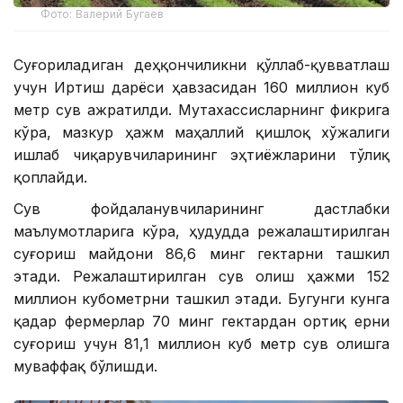
Фото: Валерий Бугаев
Суғориладиган деҳқончиликни қўллаб-қувватлаш
учун Иртиш дарёси ҳавзасидан 160 миллион куб
метр сув ажратилди. Мутахассисларнинг фикрига
кўра, мазкур ҳажм маҳаллий қишлоқ хўжалиги
ишлаб чиқарувчиларининг эҳтиёжларини тўлиқ
қоплайди.
Сув фойдаланувчиларининг дастлабки
маълумотларига кўра, ҳудудда режалаштирилган
суғориш майдони 86,6 минг гектарни ташкил
этади. Режалаштирилган сув олиш ҳажми 152
миллион кубометрни ташкил этади. Бугунги кунга
қадар фермерлар 70 минг гектардан ортиқ ерни
суғориш учун 81,1 миллион куб метр сув олишга
муваффақ бўлишди.