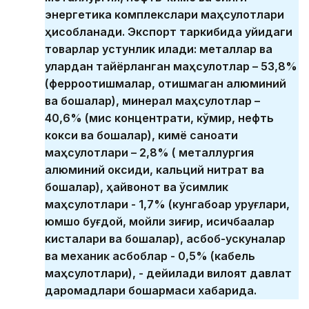
энергетика комплекслари маҳсулотлари
ҳисобланади. Экспорт таркибида қуйидаги
товарлар устунлик қилади: металлар ва
улардан тайёрланган маҳсулотлар – 53,8%
(ферроқотишмалар, қотишмаган алюминий
ва бошқалар), минерал маҳсулотлар –
40,6% (мис концентрати, кўмир, нефть
кокси ва бошқалар), кимё саноати
маҳсулотлари – 2,8% ( металлургия
алюминий оксиди, кальций нитрат ва
бошқалар), ҳайвонот ва ўсимлик
маҳсулотлари - 1,7% (кунгабоқар уруғлари,
юмшоқ буғдой, мойли зиғир, қисқичбақалар
кисталари ва бошқалар), асбоб-ускуналар
ва механик асбоблар - 0,5% (кабель
маҳсулотлари), - дейилади вилоят давлат
даромадлари бошқармаси хабарида.