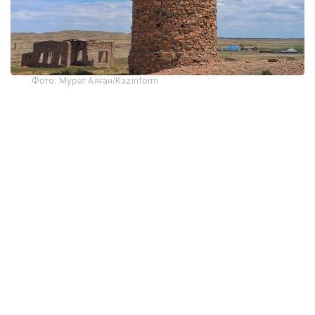
Фото: Мурат Аяған/Kazinform
Жусипбек Аймауитов қишлоғи жойлашган ҳудуд
бир вақтлар "Жосали" деб номланган. Жоса —
қизғиш-сариқ рангли тупроқ. Бу шунингдек, темир
ёки қўрғошиннинг баъзи оксид ҳосилаларини ўз
ичига олган пигментлар гуруҳининг умумий
номидир. Ҳудуддаги тупроқ қизғиш-сариқ ранги
туфайли Жосали деб номланган. Илгари бу
ҳудудда инглизлар томонидан қазиб олинган
кўмир, олтин, кумуш ва молибден конлари бўлган.
Маълумки, инглизлар маҳаллий аҳолидан ишчи
сифатида фойдаланганлар. Конлар бўйлаб кўплаб
қозоқ қишлоқлари жойлашган эди. Уларнинг