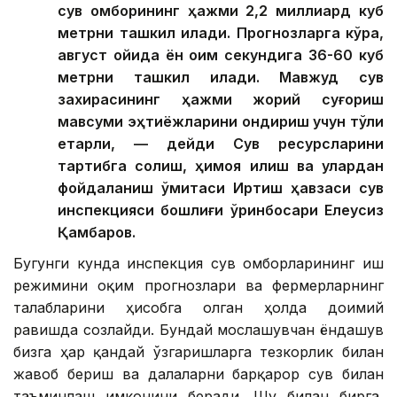
сув омборининг ҳажми 2,2 миллиард куб
метрни ташкил қилади. Прогнозларга кўра,
август ойида ён оқим секундига 36-60 куб
метрни ташкил қилади. Мавжуд сув
захирасининг ҳажми жорий суғориш
мавсуми эҳтиёжларини қондириш учун тўлиқ
етарли, — дейди Сув ресурсларини
тартибга солиш, ҳимоя қилиш ва улардан
фойдаланиш қўмитаси Иртиш ҳавзаси сув
инспекцияси бошлиғи ўринбосари Елеусиз
Қамбаров.
Бугунги кунда инспекция сув омборларининг иш
режимини оқим прогнозлари ва фермерларнинг
талабларини ҳисобга олган ҳолда доимий
равишда созлайди. Бундай мослашувчан ёндашув
бизга ҳар қандай ўзгаришларга тезкорлик билан
жавоб бериш ва далаларни барқарор сув билан
таъминлаш имконини беради. Шу билан бирга,