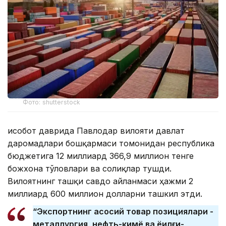
Фото: shutterstock
Ҳисобот даврида Павлодар вилояти давлат
даромадлари бошқармаси томонидан республика
бюджетига 12 миллиард 366,9 миллион тенге
божхона тўловлари ва солиқлар тушди.
Вилоятнинг ташқи савдо айланмаси ҳажми 2
миллиард 600 миллион долларни ташкил этди.
“Экспортнинг асосий товар позициялари -
металлургия, нефть-кимё ва ёқилғи-