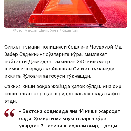
Фото: Мақсат Шағирбаев / Kazinform
Силхет тумани полицияси бошлиғи Чоудҳурй Мд
Забер Садекнинг сўзларига кўра, мамлакат
пойтахти Даккадан тахминан 240 километр
шимоли-шарқда жойлашган Силхет туманида
иккита йўловчи автобуси тўқнашди.
Саккиз киши воқеа жойида ҳалок бўлди. Яна бир
киши олган жароҳатларидан касалхонада вафот
этди.
– Бахтсиз ҳодисада яна 14 киши жароҳат
олди. Ҳозирги маълумотларга кўра,
улардан 2 тасининг аҳволи оғир, – деди