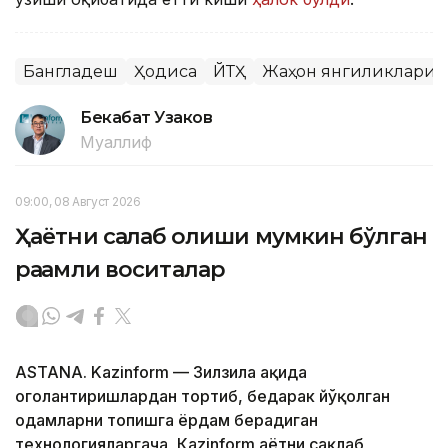
Бангладеш
Ҳодиса
ЙТҲ
Жаҳон янгиликлари
Бекабат Узаков
Муаллиф
09:00, 08 Август 2026
Ҳаётни сақлаб қолиши мумкин бўлган
рақамли воситалар
ASTANA. Kazinform — Зилзила ҳақида
огоҳлантиришлардан тортиб, бедарак йўқолган
одамларни топишга ёрдам берадиган
технологияларгача, Кazinform ҳаётни сақлаб