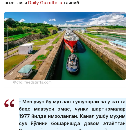
агентлиги
Daily Gazetteга
таяниб.
Фото: feedstuffs.com
- Мен учун бу мутлақо тушунарли ва у катта
баҳс мавзуси эмас, чунки шартномалар
1977 йилда имзоланган. Канал ушбу муҳим
сув йўлини бошқаришда давом этаётган