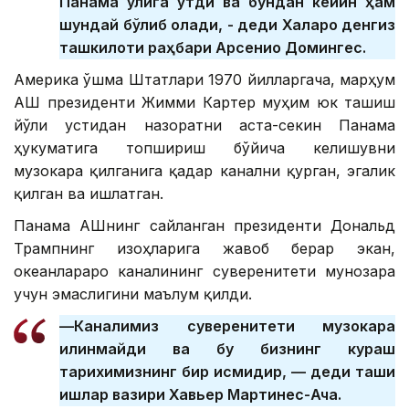
Панама қўлига ўтди ва бундан кейин ҳам
шундай бўлиб қолади, - деди Халқаро денгиз
ташкилоти раҳбари Арсенио Домингес.
Америка Қўшма Штатлари 1970 йилларгача, марҳум
АҚШ президенти Жимми Картер муҳим юк ташиш
йўли устидан назоратни аста-секин Панама
ҳукуматига топшириш бўйича келишувни
музокара қилганига қадар канални қурган, эгалик
қилган ва ишлатган.
Панама АҚШнинг сайланган президенти Дональд
Трампнинг изоҳларига жавоб берар экан,
океанлараро каналининг суверенитети мунозара
учун эмаслигини маълум қилди.
—Каналимиз суверенитети музокара
қилинмайди ва бу бизнинг кураш
тарихимизнинг бир қисмидир, — деди ташқи
ишлар вазири Хавьер Мартинес-Ача.