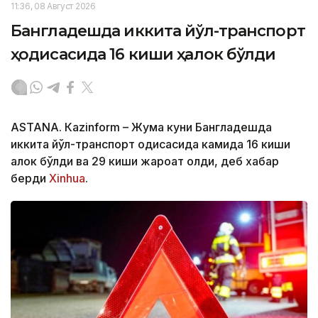
11:36, 08 Август 2026
Бангладешда иккита йўл-транспорт
ҳодисасида 16 киши ҳалок бўлди
ASTANА. Кazinform – Жума куни Бангладешда
иккита йўл-транспорт ҳодисасида камида 16 киши
ҳалок бўлди ва 29 киши жароҳат олди, деб хабар
берди
Xinhua
.