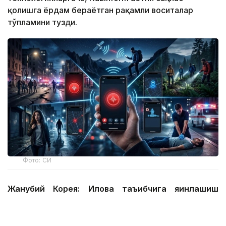
қолишга ёрдам бераётган рақамли воситалар
тўпламини тузди.
Фото: СИ
Жанубий Корея: Илова таъқибчига яқинлашиш
ҳақида огоҳлантиради
2026 йил 24 июнда Жанубий Корея шахсий