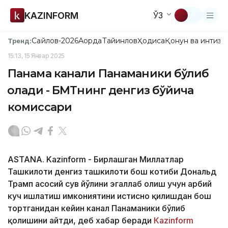
KAZINFORM
ЎЗ
Сайлов-2026
Ақорда
Тайинлов
Ҳодиса
Қонун ва интизо
Тренд:
15:13, 15 Январ 2025
Панама канали Панаманики бўлиб
қолади - БМТнинг денгиз бўйича
комиссари
ASTANA. Kazinform - Бирлашган Миллатлар
Ташкилоти денгиз ташкилоти бош котиби Дональд
Трамп асосий сув йўлини эгаллаб олиш учун ҳарбий
куч ишлатиш имкониятини истисно қилишдан бош
тортганидан кейин канал Панаманики бўлиб
қолишини айтди, деб хабар беради
Кazinform