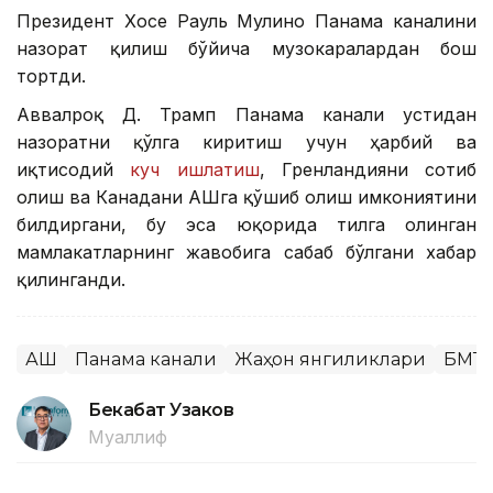
Президент Хосе Рауль Мулино Панама каналини
назорат қилиш бўйича музокаралардан бош
тортди.
Аввалроқ Д. Трамп Панама канали устидан
назоратни қўлга киритиш учун ҳарбий ва
иқтисодий
куч ишлатиш
, Гренландияни сотиб
олиш ва Канадани АҚШга қўшиб олиш имкониятини
билдиргани, бу эса юқорида тилга олинган
мамлакатларнинг жавобига сабаб бўлгани хабар
қилинганди.
АҚШ
Панама канали
Жаҳон янгиликлари
БМТ
Бекабат Узаков
Муаллиф