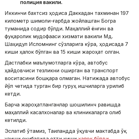
полиция вакили.
Иккинчи бахтсиз ҳодиса Даккадан тахминан 197
километр шимоли-ғарбда жойлашган Богра
туманида содир бўлди. Маҳаллий ёнғин ва
фуқаролик мудофааси хизмати вакили Мд.
Шаҳидул Исломнинг сўзларига кўра, ҳодисада 7
киши ҳалок бўлган ва 15 киши жароҳат олган.
Дастлабки маълумотларга кўра, автобус
ҳайдовчиси тезликни оширган ва транспорт
воситасини бошқара олмаган. Натижада автобус
йўл четида турган бир гуруҳ ишчиларга урилиб
кетди.
Барча жароҳатланганлар шошилинч равишда
маҳаллий касалхоналар ва клиникаларга олиб
кетилди.
Эслатиб ўтамиз, Таиландда ўқувчи мактабда ўқ
узиши оқибатида етти киши
ҳалок бўлди
.