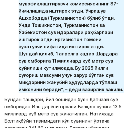
мувофиқлаштирувчи комиссиясининг 87-
йиғилишида иштирок этди. Учрашув
Ашхободда (Туркманистон) бўлиб ўтди.
Унда Тожикистон, Туркманистон ва
Ўзбекистон сув идоралари раҳбарлари
иштирок этди. Қирғизистон томони
кузатувчи сифатида иштирок этди.
Шундай қилиб, 1 апрелга қадар Шардара
сув омборига 11 миллиард куб метр сув
қуйилиши кутилмоқда. Бу 2025 йилги
суғориш мавсуми учун зарур бўлган сув
миқдорини жанубий ҳудудларда тўплаш
имконини беради”, – деди вазирлик вакили.
Бундан ташқари, йил бошидан буён Қапчағай сув
омборидан Иле дарёси орқали Балқаш кўлига 13,5
миллиард куб метр сув жўнатилган. Натижада
Болтиқбўйи тизимидаги кўл сувининг ўртача