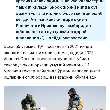
ўртача йиллик оқими 9,46 куб километрни
ташкил қилади. Бироқ жорий йилда сув
ҳажми ўртача йиллик кўрсаткичдан ошиб
кетди. Айтиш жоизки, дарё оқими
Россиядаги Ириклин сув омборидан
юборилаётган сув ҳажмига қараб
шаклланади”, – дейди мутахассис.
Эслатиб ўтамиз, ҚР Президенти 2021 йилда
экологик вазиятни яхшилаш мақсадида 2025
йилгача Орол денгизининг қуриган тубида
саксовул экиш орқали умумий майдони 1,1
миллион гектар майдонда ўрмон мелиорацияси
ишларини олиб бориш вазифасини қўйган эди.