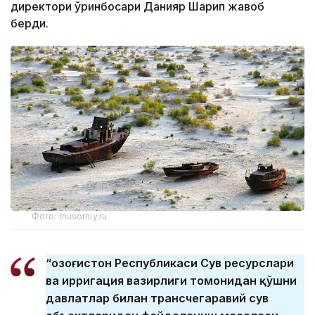
директори ўринбосари Данияр Шарип жавоб
берди.
Фото: musorniy.ru
“Қозоғистон Республикаси Сув ресурслари
ва ирригация вазирлиги томонидан қўшни
давлатлар билан трансчегаравий сув