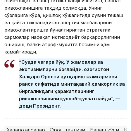
озиқ-овқат ва энергетика хавфсизлигига, саноат
ривожланишига таҳдид солмоқда. Унинг
сўзларига кўра, қишлоқ хўжалигида сувни тежаш
ва қайта тикланадиган энергия манбаларини
ривожлантиришга йўналтирилган стратегик
сармоялар нафақат иқтисодиёт барқарорлигини
ошириш, балки атроф-муҳитга босимни ҳам
камайтиради.
“Сувда чегара йўқ. У жамоалар ва
экотизимларни боғлайди. Қозоғистон
Халқаро Оролни қутқариш жамғармаси
раиси сифатида минтақавий ҳамкорлик ва
биргаликдаги ҳаракатларнинг
ривожланишини қўллаб-қувватлайди”, —
деди Президент.
Халқаро алоқалар
Орол денгизи
Балқаш кўли
Қи