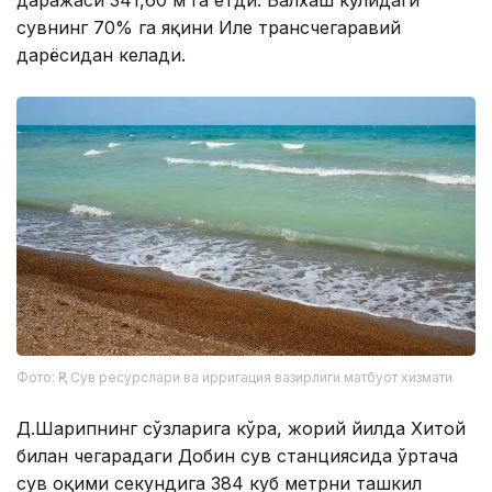
даражаси 341,60 м га етди. Балхаш кўлидаги
сувнинг 70% га яқини Иле трансчегаравий
дарёсидан келади.
Фото: ҚР Сув ресурслари ва ирригация вазирлиги матбуот хизмати
Д.Шарипнинг сўзларига кўра, жорий йилда Хитой
билан чегарадаги Добин сув станциясида ўртача
сув оқими секундига 384 куб метрни ташкил