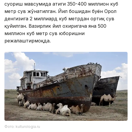
суғориш мавсумида атиги 350-400 миллион куб
метр сув жўнатилган. Йил бошидан буён Орол
денгизига 2 миллиард куб метрдан ортиқ сув
қуйилган. Вазирлик йил охиригача яна 500
миллион куб метр сув юборишни
режалаштирмоқда.
Фото: kulturologia.ru