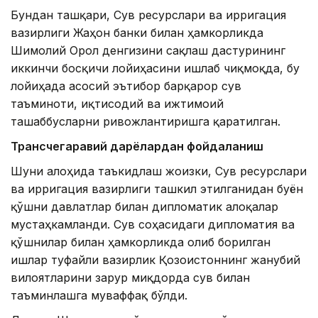
Бундан ташқари, Сув ресурслари ва ирригация
вазирлиги Жаҳон банки билан ҳамкорликда
Шимолий Орол денгизини сақлаш дастурининг
иккинчи босқичи лойиҳасини ишлаб чиқмоқда, бу
лойиҳада асосий эътибор барқарор сув
таъминоти, иқтисодий ва ижтимоий
ташаббусларни ривожлантиришга қаратилган.
Трансчегаравий дарёлардан фойдаланиш
Шуни алоҳида таъкидлаш жоизки, Сув ресурслари
ва ирригация вазирлиги ташкил этилганидан буён
қўшни давлатлар билан дипломатик алоқалар
мустаҳкамланди. Сув соҳасидаги дипломатия ва
қўшнилар билан ҳамкорликда олиб борилган
ишлар туфайли вазирлик Қозоғистоннинг жанубий
вилоятларини зарур миқдорда сув билан
таъминлашга муваффақ бўлди.