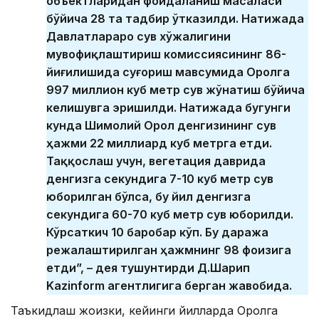
объектларидан фойдаланиш масаласи
бўйича 28 та тадбир ўтказилди. Натижада
Давлатлараро сув хўжалигини
мувофиқлаштириш комиссиясининг 86-
йиғилишида суғориш мавсумида Оролга
997 миллион куб метр сув жўнатиш бўйича
келишувга эришилди. Натижада бугунги
кунда Шимолий Орол денгизининг сув
ҳажми 22 миллиард куб метрга етди.
Таққослаш учун, вегетация даврида
денгизга секундига 7-10 куб метр сув
юборилган бўлса, бу йил денгизга
секундига 60-70 куб метр сув юборилди.
Кўрсаткич 10 баробар кўп. Бу даража
режалаштирилган ҳажмнинг 98 фоизига
етди”, – дея тушунтирди Д.Шарип
Kazinform агентлигига берган жавобида.
Таъкидлаш жоизки, кейинги йилларда Оролга