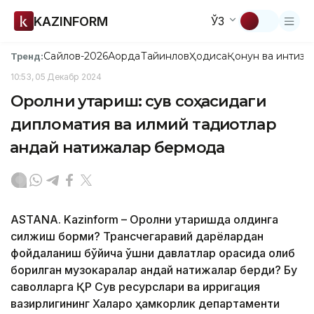
KAZINFORM
ЎЗ
Сайлов-2026
Ақорда
Тайинлов
Ҳодиса
Қонун ва интизо
Тренд:
10:53, 05 Декабр 2024
Оролни қутқариш: сув соҳасидаги
дипломатия ва илмий тадқиқотлар
қандай натижалар бермоқда
ASTANA. Kazinform – Оролни қутқаришда олдинга
силжиш борми? Трансчегаравий дарёлардан
фойдаланиш бўйича қўшни давлатлар орасида олиб
борилган музокаралар қандай натижалар берди? Бу
саволларга ҚР Сув ресурслари ва ирригация
вазирлигининг Халқаро ҳамкорлик департаменти