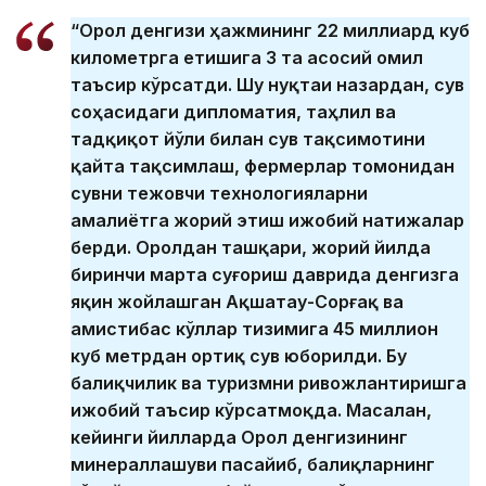
“Орол денгизи ҳажмининг 22 миллиард куб
километрга етишига 3 та асосий омил
таъсир кўрсатди. Шу нуқтаи назардан, сув
соҳасидаги дипломатия, таҳлил ва
тадқиқот йўли билан сув тақсимотини
қайта тақсимлаш, фермерлар томонидан
сувни тежовчи технологияларни
амалиётга жорий этиш ижобий натижалар
берди. Оролдан ташқари, жорий йилда
биринчи марта суғориш даврида денгизга
яқин жойлашган Ақшатау-Сорғақ ва
Қамистибас кўллар тизимига 45 миллион
куб метрдан ортиқ сув юборилди. Бу
балиқчилик ва туризмни ривожлантиришга
ижобий таъсир кўрсатмоқда. Масалан,
кейинги йилларда Орол денгизининг
минераллашуви пасайиб, балиқларнинг