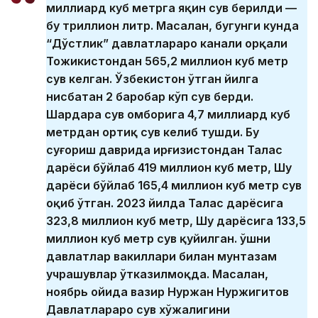
миллиард куб метрга яқин сув берилди —
бу триллион литр. Масалан, бугунги кунда
“Дўстлик” давлатлараро канали орқали
Тожикистондан 565,2 миллион куб метр
сув келган. Ўзбекистон ўтган йилга
нисбатан 2 баробар кўп сув берди.
Шардара сув омборига 4,7 миллиард куб
метрдан ортиқ сув келиб тушди. Бу
суғориш даврида Қирғизистондан Талас
дарёси бўйлаб 419 миллион куб метр, Шу
дарёси бўйлаб 165,4 миллион куб метр сув
оқиб ўтган. 2023 йилда Талас дарёсига
323,8 миллион куб метр, Шу дарёсига 133,5
миллион куб метр сув қуйилган. Қўшни
давлатлар вакиллари билан мунтазам
учрашувлар ўтказилмоқда. Масалан,
ноябрь ойида вазир Нуржан Нуржигитов
Давлатлараро сув хўжалигини