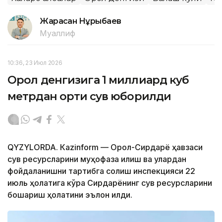
Жарасқан Нұрыбаев
Муаллиф
10:36, 23 Июл 2026
Орол денгизига 1 миллиард куб
метрдан ортиқ сув юборилди
QYZYLORDA. Кazinform — Орол-Сирдарё ҳавзаси
сув ресурсларини муҳофаза қилиш ва улардан
фойдаланишни тартибга солиш инспекцияси 22
июль ҳолатига кўра Сирдарёнинг сув ресурсларини
бошқариш ҳолатини эълон қилди.