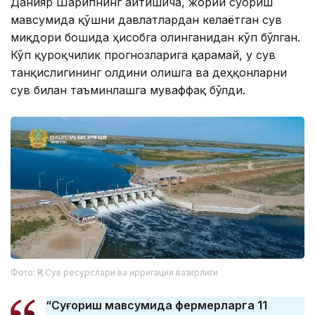
Данияр Шарипнинг айтишича, жорий суғориш
мавсумида қўшни давлатлардан келаётган сув
миқдори бошида ҳисобга олинганидан кўп бўлган.
Кўп қурғоқчилик прогнозларига қарамай, у сув
танқислигининг олдини олишга ва деҳқонларни
сув билан таъминлашга муваффақ бўлди.
Фото: ҚР Сув ресурслари ва ирригация вазирлиги
“Суғориш мавсумида фермерларга 11