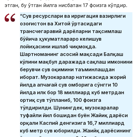
этган, бу ўтган йилга нисбатан 17 фоизга кўпдир.
“Сув ресурслари ва ирригация вазирлиги
Қозоғистон ва Хитой ўртасидаги
трансчегаравий дарёларни тақсимлаш
бўйича ҳукуматлараро келишув
лойиҳасини ишлаб чиқмоқда.
Шартноманинг асосий мақсади Балқаш
кўлини мақбул даражада сақлаш имконини
берувчи сув оқимини таъминлашдан
иборат. Музокаралар натижасида жорий
йилда Қапчағай сув омборига сўнгги 10
йилда илк бор 18 миллиард куб метрдан
ортиқ сув тўпланиб, 100 фоизга
тўлдирилди. Шунингдек, музокаралар
туфайли йил бошидан буён Жайиқ дарёси
орқали Каспий денгизига 16,7 миллиард
куб метр сув юборилди. Жаийқ дарёсининг