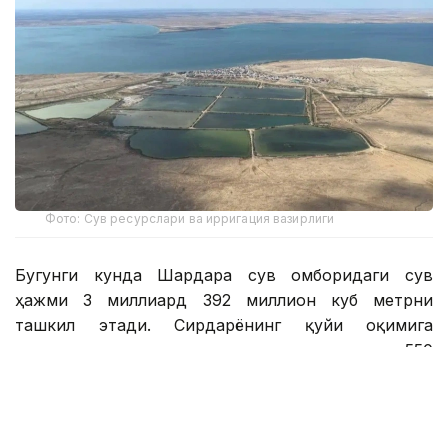
Фото: Сув ресурслари ва ирригация вазирлиги
Бугунги кунда Шардара сув омборидаги сув
ҳажми 3 миллиард 392 миллион куб метрни
ташкил этади. Сирдарёнинг қуйи оқимига
секундига оқизиладиган сув ҳажми 550
кубометрни ташкил этади.
— Кўксарой сув регуляторида 23,01
миллион куб метр сув бор, пастга сув