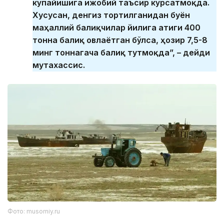
кўпайишига ижобий таъсир кўрсатмоқда.
Хусусан, денгиз тортилганидан буён
маҳаллий балиқчилар йилига атиги 400
тонна балиқ овлаётган бўлса, ҳозир 7,5-8
минг тоннагача балиқ тутмоқда”, – дейди
мутахассис.
Фото: musorniy.ru