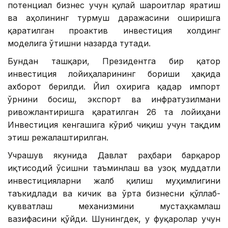
потенциал бизнес учун қулай шароитлар яратиш
ва аҳолининг турмуш даражасини оширишга
қаратилган проактив инвестиция холдинг
моделига ўтишни назарда тутади.
Бундан ташқари, Президентга бир қатор
инвестиция лойиҳаларининг бориши ҳақида
ахборот берилди. Йил охирига қадар импорт
ўрнини босиш, экспорт ва инфратузилмани
ривожлантиришга қаратилган 26 та лойиҳани
Инвестиция кенгашига кўриб чиқиш учун тақдим
этиш режалаштирилган.
Учрашув якунида Давлат раҳбари барқарор
иқтисодий ўсишни таъминлаш ва узоқ муддатли
инвестицияларни жалб қилиш муҳимлигини
таъкидлади ва кичик ва ўрта бизнесни қўллаб-
қувватлаш механизмини мустаҳкамлаш
вазифасини қўйди. Шунингдек, у фуқаролар учун