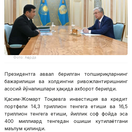
Фото: Ақорда
Президентга аввал берилган топшириқларнинг
бажарилиши ва холдингни ривожлантиришнинг
асосий йўналишлари ҳақида ахборот берилди.
Қасим-Жомарт Тоқаевга инвестиция ва кредит
портфели 14,3 триллион тенгега етиши ва 16,5
триллион тенгега етиши, йиллик соф фойда эса
400 миллиард тенгедан ошиши кутилаётгани
маълум қилинди.