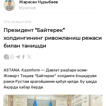
Жарасқан Нұрыбаев
Муаллиф
17:12, 05 Август 2026
Президент “Байтерек”
холдингининг ривожланиш режаси
билан танишди
ASTANА. Каzinform — Давлат раҳбари Қасим-
Жомарт Тоқаев “Байтерек” холдинги бошқаруви
раиси Рустам Қарағойшинни қабул қилди. Бу ҳақда
Ақорда хабар берди.