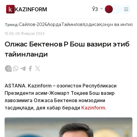
KAZINFORM
ЎЗ
Сайлов-2026
Ақорда
Тайинлов
Ҳодиса
Қонун ва интизо
Тренд:
15:36, 06 Феврал 2024
Олжас Бектенов ҚР Бош вазири этиб
тайинланди
ASTANA. Kazinform – Қозоғистон Республикаси
Президенти Қасим-Жомарт Тоқаев Бош вазир
лавозимига Олжаса Бектенов номзодини
тасдиқлади, дея хабар беради
Каzinform
.