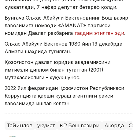
қувватлади, 7 нафар депутат бетараф қолди.
Бунгача Олжас Абайули Бектеновнинг Бош вазир
лавозимига номзоди «AMANAT» партияси
номидан Давлат раҳбарига
тақдим этилган эди
.
Олжас Абайули Бектенов 1980 йил 13 декабрда
Алмати шаҳрида туғилган.
Қозоғистон давлат юридик академиясини
имтиёзли диплом билан тугатган (2001),
мутахассислиги - ҳуқуқшунос.
2022 йил февралидан Қозоғистон Республикаси
Коррупцияга қарши кураш агентлиги раиси
лавозимида ишлаб келган.
Тайинлов
Ҳукумат
ҚР Бош вазири
Ақорда
Ол