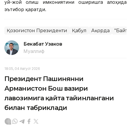
уй-жой олиш имкониятини оширишга алоҳида
эътибор қаратди.
Қозоғистон Президенти
Қабул
Ақорда
"Байте
Бекабат Узаков
Муаллиф
18:05, 04 Август 2026
Президент Пашинянни
Арманистон Бош вазири
лавозимига қайта тайинлангани
билан табриклади