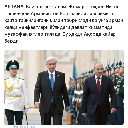
ASTANА. Кazinform — Қасим-Жомарт Тоқаев Никол
Пашинянни Арманистон Бош вазири лавозимига
қайта тайинлангани билан табриклади ва унга арман
халқи манфаатлари йўлидаги давлат хизматида
муваффақиятлар тилади. Бу ҳақда Ақорда хабар
берди.
Фото: Ақорда