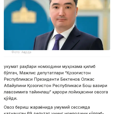
Фото: Ақорда
Ҳукумат раҳбари номзодини муҳокама қилиб
бўлгач, Мажлис депутатлари “Қозоғистон
Республикаси Президенти Бектенов Олжас
Абайулини Қозоғистон Республикаси Бош вазири
лавозимига тайинлаш” қарори лойиҳасини овозга
қўйди.
Овоз бериш жараёнида умумий сессияда
қатнашган 69 депутат унинг номзодини қўллаб-