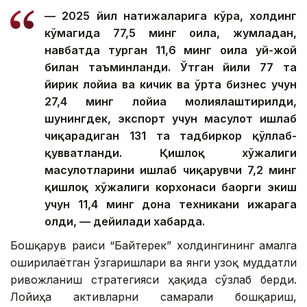
— 2025 йил натижаларига кўра, холдинг
кўмагида 77,5 минг оила, жумладан,
навбатда турган 11,6 минг оила уй-жой
билан таъминланди. Ўтган йили 77 та
йирик лойиҳа ва кичик ва ўрта бизнес учун
27,4 минг лойиҳа молиялаштирилди,
шунингдек, экспорт учун маҳсулот ишлаб
чиқарадиган 131 та тадбиркор қўллаб-
қувватланди. Қишлоқ хўжалиги
маҳсулотларини ишлаб чиқарувчи 7,2 минг
қишлоқ хўжалиги корхонаси баҳорги экиш
учун 11,4 минг дона техникани ижарага
олди, — дейилади хабарда.
Бошқарув раиси “Байтерек” холдингининг амалга
оширилаётган ўзгаришлари ва янги узоқ муддатли
ривожланиш стратегияси ҳақида сўзлаб берди.
Лойиҳа активларни самарали бошқариш,