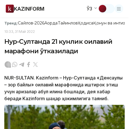
KAZINFORM
ЎЗ
Сайлов-2026
Ақорда
Тайинлов
Ҳодиса
Қонун ва интизо
Тренд:
10:33, 31 Май 2022
Нур-Султанда 21 кунлик оилавий
марафони ўтказилади
NUR-SULTAN. Kazinform – Нур-Султанда «Денсаулық
– зор байлық» оилавий марафонида иштирок этиш
учун аризалар қабул қилина бошлади, дея хабар
беради Kazinform шаҳар ҳокимлигига таяниб.