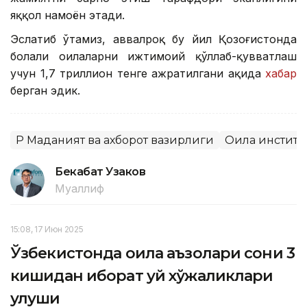
яққол намоён этади.
Эслатиб ўтамиз, аввалроқ бу йил Қозоғистонда
болали оилаларни ижтимоий қўллаб-қувватлаш
учун 1,7 триллион тенге ажратилгани ҳақида
хабар
берган эдик.
ҚР Маданият ва ахборот вазирлиги
Оила институ
Бекабат Узаков
Муаллиф
15:08, 17 Июн 2025
Ўзбекистонда оила аъзолари сони 3
кишидан иборат уй хўжаликлари
улуши