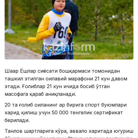
Шаҳар Ёшлар сиёсати бошқармаси томонидан
ташкил этилган оилавий марафони 21 кун давом
этади. Ғолиблар 21 кун ичида босиб ўтган
масофага қараб аниқланади.
20 та ғолиб оиланинг ҳар бирига спорт буюмлари
харид қилиш учун 50 000 тенгелик сертификат
берилади.
Танлов шартларига кўра, аввало харитада югуриш