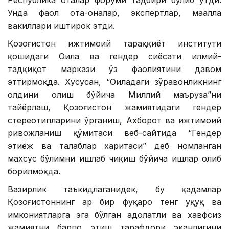
Республика оталар форуми тадбири бўлиб ўтди.
Унда фаол ота-оналар, экспертлар, маҳалла
вакиллари иштирок этди.
Қозоғистон ижтимоий тараққиёт институти
қошидаги Оила ва гендер сиёсати илмий-
тадқиқот маркази ўз фаолиятини давом
эттирмоқда. Хусусан, “Оиладаги зўравонликнинг
олдини олиш бўйича Миллий маъруза”ни
тайёрлаш, Қозоғистон жамиятидаги гендер
стереотипларини ўрганиш, Ахборот ва ижтимоий
ривожланиш қўмитаси веб-сайтида “Гендер
эҳтиёж ва талаблар харитаси” деб номланган
махсус бўлимни ишлаб чиқиш бўйича ишлар олиб
борилмоқда.
Вазирлик таъкидлаганидек, бу қадамлар
Қозоғистоннинг ҳар бир фуқаро тенг ҳуқуқ ва
имкониятларга эга бўлган адолатли ва хавфсиз
жамиятни барпо этиш тарафдори эканлигини