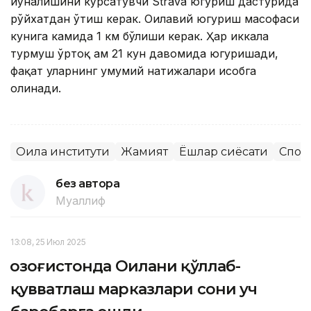
йўналишини кўрсатувчи Strava югуриш дастурида
рўйхатдан ўтиш керак. Оилавий югуриш масофаси
кунига камида 1 км бўлиши керак. Ҳар иккала
турмуш ўртоқ ҳам 21 кун давомида югуришади,
фақат уларнинг умумий натижалари ҳисобга
олинади.
Оила институти
Жамият
Ёшлар сиёсати
Спор
без автора
Муаллиф
13:08, 25 Июл 2025
Қозоғистонда Оилани қўллаб-
қувватлаш марказлари сони уч