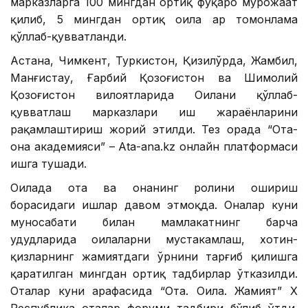
марказларга 100 мингдан ортиқ фуқаро мурожаат
қилиб, 5 мингдан ортиқ оила ҳар томонлама
қўллаб-қувватланди.
Астана, Чимкент, Туркистон, Қизилўрда, Жамбил,
Манғистау, Ғарбий Қозоғистон ва Шимолий
Қозоғистон вилоятларида Оилани қўллаб-
қувватлаш марказлари иш жараёнларини
рақамлаштириш жорий этилди. Тез орада “Ота-
она академияси” – Ata-ana.kz онлайн платформаси
ишга тушади.
Оилада ота ва онанинг ролини ошириш
борасидаги ишлар давом этмоқда. Оналар куни
муносабати билан мамлакатнинг барча
ҳудудларида оилаларни мустаҳкамлаш, хотин-
қизларнинг жамиятдаги ўрнини тарғиб қилишга
қаратилган мингдан ортиқ тадбирлар ўтказилди.
Оталар куни арафасида “Ота. Оила. Жамият” Х