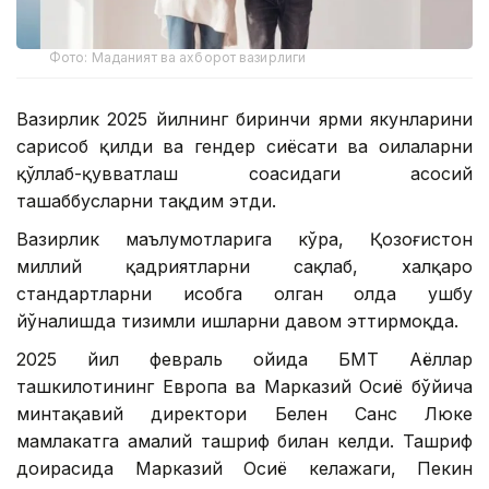
Фото: Маданият ва ахборот вазирлиги
Вазирлик 2025 йилнинг биринчи ярми якунларини
сарҳисоб қилди ва гендер сиёсати ва оилаларни
қўллаб-қувватлаш соҳасидаги асосий
ташаббусларни тақдим этди.
Вазирлик маълумотларига кўра, Қозоғистон
миллий қадриятларни сақлаб, халқаро
стандартларни ҳисобга олган ҳолда ушбу
йўналишда тизимли ишларни давом эттирмоқда.
2025 йил февраль ойида БМТ Аёллар
ташкилотининг Европа ва Марказий Осиё бўйича
минтақавий директори Белен Санс Люке
мамлакатга амалий ташриф билан келди. Ташриф
доирасида Марказий Осиё келажаги, Пекин