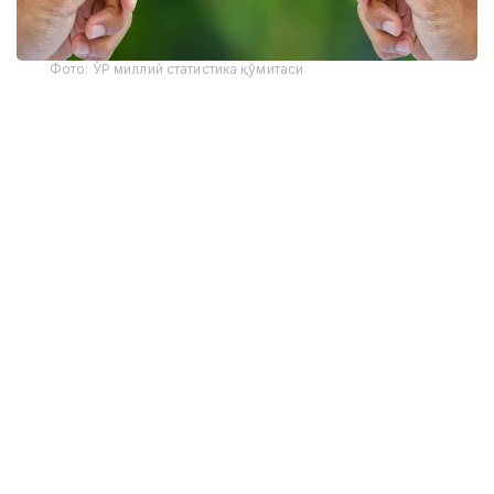
Фото: ЎР миллий статистика қўмитаси
Оила аъзолари 3 кишидан иборат уй
хўжаликлари улуши йиллар кесимида:
2010 йил – 9,4 %
2015 йил – 9,9 %
2020 йил – 10,2 %
2024 йил –11,1 %
2025 йил (январь-май) –11,2 %
Эслатиб ўтамиз, аввалроқ Ўзбекистон 4 ойда
Қозоғистонга 1 564 тонна олма экспорт қилгани
ҳақида
хабар
берган эдик.
Шунингдек, Ўзбекистонда 4 ойда 754,5 тонна