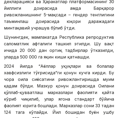
декларацияси ва Ҳаракатлар платформасининг 30
йиллиги доирасида ҳамда Барқарор
ривожланишнинг 5-мақсади – гендер тенглигини
таъминлаш доирасида юқори даражадаги
минтақавий учрашув бўлиб ўтди.
Шунингдек, мамлакатда Республика репродуктив
саломатлик ҳафталиги ташкил этилди. Шу вақт
ичида 20 000 дан ортиқ тадбирлар ўтказилди,
уларда 500 000 га яқин киши қатнашди.
2024 йилда “Аёллар ҳуқуқлари ва болалар
хавфсизлиги тўғрисида”ги қонун кучга кирди. Бу
чора оила сиёсатини ривожлантиришда муҳим
қадам бўлди. Мазкур қонун доирасида Оилани
қўллаб-қувватлаш марказлари фаолияти қайта
кўриб чиқилиб, улар ягона стандарт бўйича
фаолият юрита бошлади. Марказлар сони 33 тадан
124 тага кўпайди. Йил бошидан буён ушбу