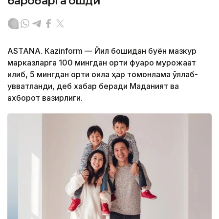
баробарга ошди
ASTANА. Кazinform — Йил бошидан буён мазкур
марказларга 100 мингдан ортиқ фуқаро мурожаат
қилиб, 5 мингдан ортиқ оила ҳар томонлама қўллаб-
қувватланди, деб хабар беради Маданият ва
ахборот вазирлиги.