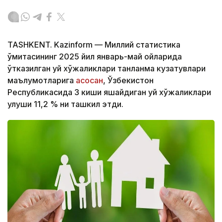
TASHKENT. Kazinform — Миллий статистика
қўмитасининг 2025 йил январь-май ойларида
ўтказилган уй хўжаликлари танланма кузатувлари
маълумотларига
асосан
, Ўзбекистон
Республикасида 3 киши яшайдиган уй хўжаликлари
улуши 11,2 % ни ташкил этди.