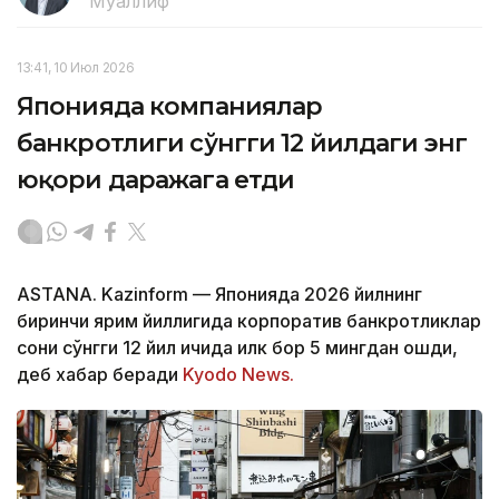
Муаллиф
13:41, 10 Июл 2026
Японияда компаниялар
банкротлиги сўнгги 12 йилдаги энг
юқори даражага етди
ASTANA. Kazinform — Японияда 2026 йилнинг
биринчи ярим йиллигида корпоратив банкротликлар
сони сўнгги 12 йил ичида илк бор 5 мингдан ошди,
деб хабар беради
Kyodo News.