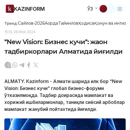
KAZINFORM
ЎЗ
Сайлов-2026
Ақорда
Тайинлов
Ҳодиса
Қонун ва интизо
Тренд:
15:10, 28 Июн 2024
"New Vision: Бизнес кучи": жаҳон
тадбиркорлари Алматида йиғилди
ALMATY. Кazinform - Алмати шаҳрида илк бор “New
Vision: Бизнес кучи” глобал бизнес-форуми
ўтказилмоқда. Тадбир доирасида мамлакат ва
хорижий ишбилармонлар, таниқли сиёсий арбоблар
мамлакат жанубий пойтахтида йиғилди.