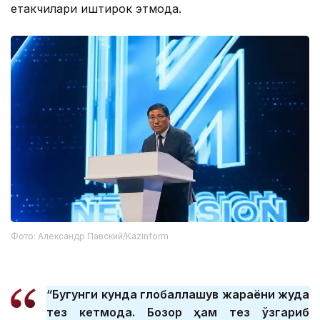
етакчилари иштирок этмоқда.
Фото: Александр Павский/Kazinform
“Бугунги кунда глобаллашув жараёни жуда
тез кетмоқда. Бозор ҳам тез ўзгариб