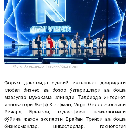
Фото: Александр Павский/Kazinform
Форум давомида сунъий интеллект давридаги
глобал бизнес ва бозор ўзгаришлари ва бошқа
мавзулар муҳокама қилинади. Тадбирда интернет
инноватори Жефф Хоффман, Virgin Group асосчиси
Ричард Бренсон, муваффақият психологияси
бўйича жаҳон эксперти Брайан Трейси ва бошқа
бизнесменлар, инвесторлар, технология