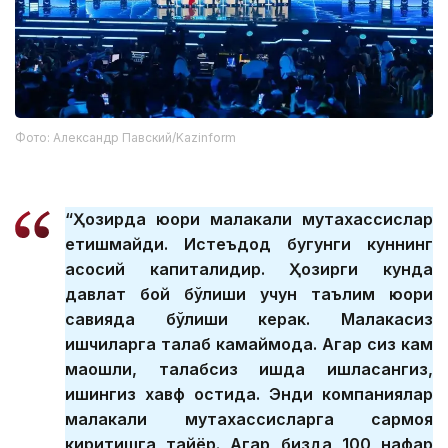
Фото: Александр Павский/Kazinform
“Ҳозирда юқори малакали мутахассислар
етишмайди. Истеъдод бугунги куннинг
асосий капиталидир. Ҳозирги кунда
давлат бой бўлиши учун таълим юқори
савияда бўлиши керак. Малакасиз
ишчиларга талаб камаймоқда. Агар сиз кам
маошли, талабсиз ишда ишласангиз,
ишингиз хавф остида. Энди компаниялар
малакали мутахассисларга сармоя
киритишга тайёр. Агар бизда 100 нафар