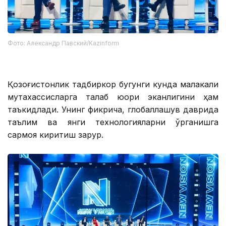
Фото: Александр Павский/Kazinform
Қозоғистонлик тадбиркор бугунги кунда малакали
мутахассисларга талаб юқори эканлигини ҳам
таъкидлади. Унинг фикрича, глобаллашув даврида
таълим ва янги технологияларни ўрганишга
сармоя киритиш зарур.