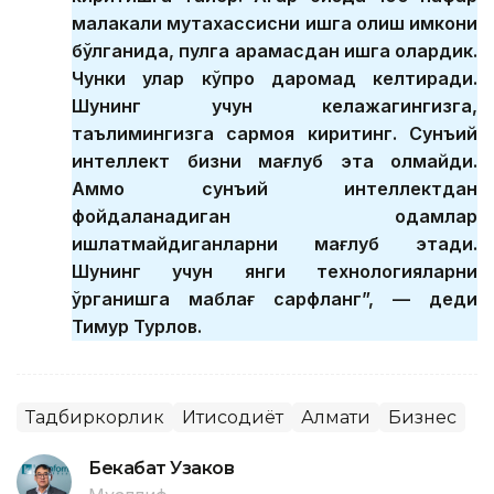
малакали мутахассисни ишга олиш имкони
бўлганида, пулга қарамасдан ишга олардик.
Чунки улар кўпроқ даромад келтиради.
Шунинг учун келажагингизга,
таълимингизга сармоя киритинг. Сунъий
интеллект бизни мағлуб эта олмайди.
Аммо сунъий интеллектдан
фойдаланадиган одамлар
ишлатмайдиганларни мағлуб этади.
Шунинг учун янги технологияларни
ўрганишга маблағ сарфланг”, — деди
Тимур Турлов.
Тадбиркорлик
Иқтисодиёт
Алмати
Бизнес
Бекабат Узаков