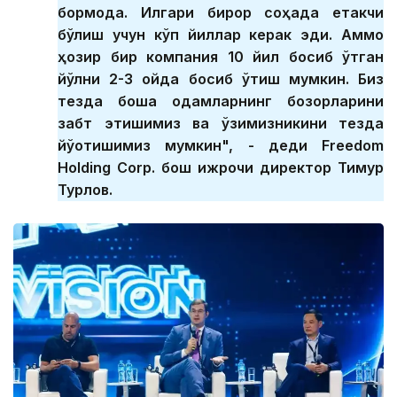
бормоқда. Илгари бирор соҳада етакчи
бўлиш учун кўп йиллар керак эди. Аммо
ҳозир бир компания 10 йил босиб ўтган
йўлни 2-3 ойда босиб ўтиш мумкин. Биз
тезда бошқа одамларнинг бозорларини
забт этишимиз ва ўзимизникини тезда
йўқотишимиз мумкин", - деди Freedom
Holding Corp. бош ижрочи директор Тимур
Турлов.