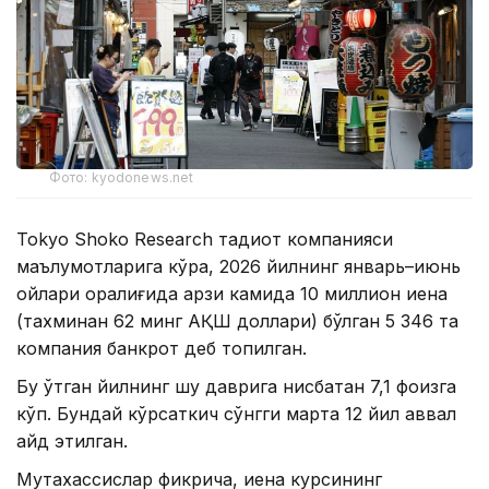
Фото: kyodonews.net
Tokyo Shoko Research тадқиқот компанияси
маълумотларига кўра, 2026 йилнинг январь–июнь
ойлари оралиғида қарзи камида 10 миллион иена
(тахминан 62 минг АҚШ доллари) бўлган 5 346 та
компания банкрот деб топилган.
Бу ўтган йилнинг шу даврига нисбатан 7,1 фоизга
кўп. Бундай кўрсаткич сўнгги марта 12 йил аввал
қайд этилган.
Мутахассислар фикрича, иена курсининг