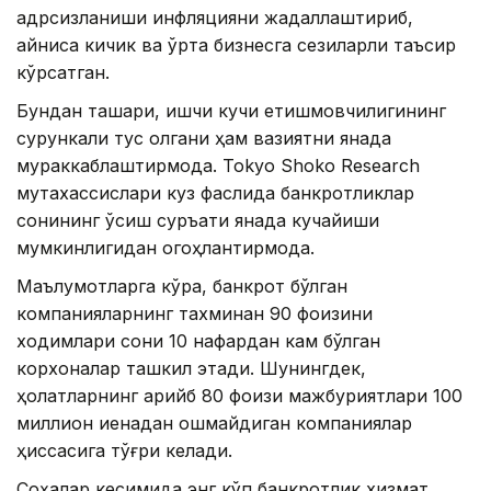
қадрсизланиши инфляцияни жадаллаштириб,
айниқса кичик ва ўрта бизнесга сезиларли таъсир
кўрсатган.
Бундан ташқари, ишчи кучи етишмовчилигининг
сурункали тус олгани ҳам вазиятни янада
мураккаблаштирмоқда. Tokyo Shoko Research
мутахассислари куз фаслида банкротликлар
сонининг ўсиш суръати янада кучайиши
мумкинлигидан огоҳлантирмоқда.
Маълумотларга кўра, банкрот бўлган
компанияларнинг тахминан 90 фоизини
ходимлари сони 10 нафардан кам бўлган
корхоналар ташкил этади. Шунингдек,
ҳолатларнинг қарийб 80 фоизи мажбуриятлари 100
миллион иенадан ошмайдиган компаниялар
ҳиссасига тўғри келади.
Соҳалар кесимида энг кўп банкротлик хизмат