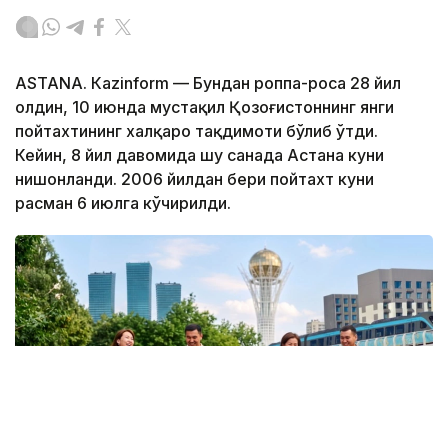
ASTANА. Кazinform — Бундан роппа-роса 28 йил
олдин, 10 июнда мустақил Қозоғистоннинг янги
пойтахтининг халқаро тақдимоти бўлиб ўтди.
Кейин, 8 йил давомида шу санада Астана куни
нишонланди. 2006 йилдан бери пойтахт куни
расман 6 июлга кўчирилди.