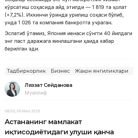
кўрсатиш соҳасида қайд этилди — 1 819 та ҳолат
(+7,2%). Иккинчи ўринда қурилиш соҳаси бўлиб,
унда 1 026 та компания банкротга учраган.
Эслатиб ўтамиз, Япония иенаси сўнгги 40 йилдаги
энг паст даражага яқинлашгани ҳақида хабар
берилган эди.
Тадбиркорлик
Бизнес
Жаҳон янгиликлари
Я
Ляззат Сейданова
Муаллиф
08:00, 06 Июл 2026
Астананинг мамлакат
иқтисодиётидаги улуши қанча