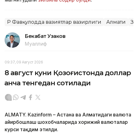
ҚР Фавқулодда вазиятлар вазирлиги
Алмати
Зи
Бекабат Узаков
Муаллиф
09:37, 09 Август 2026
8 август куни Қозоғистонда доллар
қанча тенгедан сотилади
ALMATY. Кazinform – Астана ва Алматидаги валюта
айирбошлаш шохобчаларида хорижий валюталар
курси тақдим этилди.