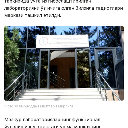
таркибида учта ихтисослаштирилган
лабораторияни ўз ичига олган Зилзила тадқиқотлари
маркази ташкил этилди.
Фото: Фавқулодда вазиятлар вазирлиги
Мазкур лабораторияларнинг функционал
йўналиши келажакдаги қўшма марказнинг