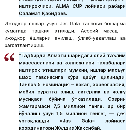
иштирокчиси, ALMA CUP лойиҳаси раҳбари
Саламат Қабидаев.
Ижодкор ёшлар учун Jas Gala танлови бошқарма
кўмагида ташкил этилади. Асосий мақсад –
ижодкор ёшларни аниқлаш, қўллаб-қувватлаш ва
рағбатлантириш.
“Тадбирда Алмати шаҳридаги олий таълим
муассасалари ва коллежлари талабалари
иштирок этишлари мумкин, ишлар масъул
шахс тавсиясига кўра қабул қилинади.
Танлов 5 номинация – вокал, хореография,
мобил суратга олиш, актёрлик ва чолғу
мусиқаси бўйича ўтказилади. Соврин
жамғармаси 7,5 миллион тенге, ҳар бир
йўналиш учун 1,5 миллион тенге”, — дея
ўртоқлашди «Jas Gala» лойиҳаси
координатори Жулдиз Жақсибай.