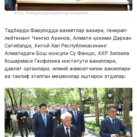
Фото: Фавқулодда вазиятлар вазирлиги
Тадбирда Фавқулодда вазиятлар вазири, генерал-
лейтенант Чингиз Аринов, Алмати ҳокими Дархан
Сатибалди, Хитой Халқ Республикасининг
Алматидаги Бош консули Су Фанцю, ХХР Зилзила
бошқармаси Геофизика институти вакиллари,
давлат органлари, илмий жамоатчилик вакиллари
ва таклиф этилган меҳмонлар иштирок этдилар.