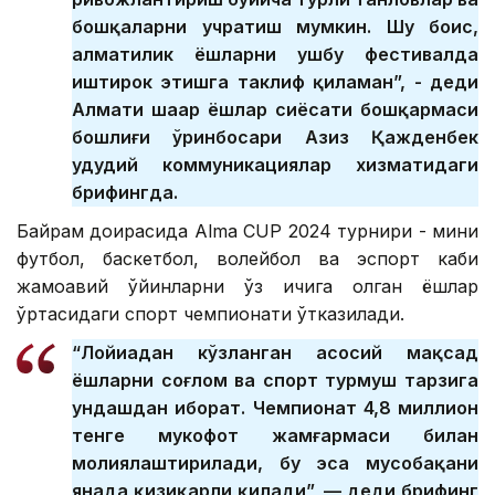
бошқаларни учратиш мумкин. Шу боис,
алматилик ёшларни ушбу фестивалда
иштирок этишга таклиф қиламан”, - деди
Алмати шаҳар ёшлар сиёсати бошқармаси
бошлиғи ўринбосари Азиз Қажденбек
ҳудудий коммуникациялар хизматидаги
брифингда.
Байрам доирасида Alma CUP 2024 турнири - мини
футбол, ​​баскетбол, ​​волейбол ва эспорт каби
жамоавий ўйинларни ўз ичига олган ёшлар
ўртасидаги спорт чемпионати ўтказилади.
“Лойиҳадан кўзланган асосий мақсад
ёшларни соғлом ва спорт турмуш тарзига
ундашдан иборат. Чемпионат 4,8 миллион
тенге мукофот жамғармаси билан
молиялаштирилади, бу эса мусобақани
янада қизиқарли қилади”, — деди брифинг