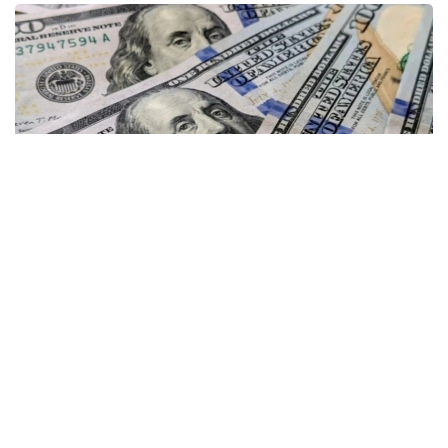
Фото: gazeta.uz
Kurs.kz маълумотларига кўра, айни пайтда
Астанадаги валюта айирбошлаш
шохобчаларида:
— доллар: сотиб олиш — 465,94 тенге, сотиш —
472,78 тенге;