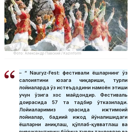
Фото: Александр Павский / Kazinform
– “ Nauryz-Fest: фестивали ёшларнинг ўз
салоҳиятини юзага чиқариши, турли
лойиҳаларда ўз истеъдодини намоён этиши
учун ўзига хос майдондир. Фестиваль
доирасида 57 та тадбир ўтказилади.
Лойиҳаларимиз орасида ижтимоий
лойиҳалар, бадиий ижод йўналишидаги
ёшларни аниқлаш, қўллаб-қувватлаш ва
ривожлантириш бўйича турли танловлар ва