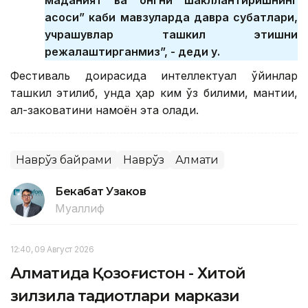
асоси” каби мавзуларда давра суҳбатлари,
учрашувлар ташкил этишни
режалаштирганмиз”, - деди у.
Фестиваль доирасида интеллектуал ўйинлар
ташкил этилиб, унда ҳар ким ўз билими, мантиқи,
ақл-заковатини намоён эта олади.
Наврўз байрами
Наврўз
Алмати
Бекабат Узаков
Муаллиф
12:40, 09 Август 2026
Алматида Қозоғистон - Хитой
зилзила тадқиқотлари маркази