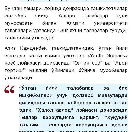
Бундан ташқари, лойиҳа доирасида ташкилотчилар
сентябрь ойида Халқаро талабалар куни
муносабати билан Алмати университети
талабалари ўртасида “Энг яхши талабалар гуруҳи”
танловини ўтказади.
Азиз Қажденбек таъкидлаганидек, ўтган йили
ёшларда катта қизиқиш уйғотган «Youth Nomads»
ноёб лойиҳаси доирасида “Олтин соққа” ва “Арқон
тортиш” миллий ўйинлари бўйича мусобақалар
ўтказилади.
“Ўтган йили талабалар ва баҳс
ишқибозлари учун долзарб мавзуларда
қизиқарли танлов ва баҳслар ташкил этган
эдик. “Ҳалол авлод” лойиҳаси доирасида
“Ёшлар коррупцияга қарши”, “Ҳуқуқий
таълим – ёшларда коррупцияга қарши
маданият ва онгни шакллантиришнинг