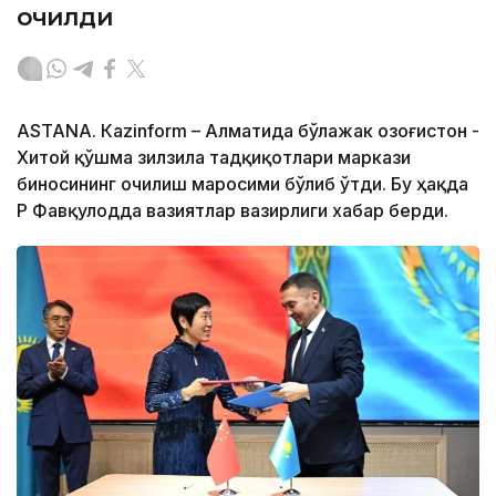
очилди
ASTANА. Кazinform – Алматида бўлажак Қозоғистон -
Хитой қўшма зилзила тадқиқотлари маркази
биносининг очилиш маросими бўлиб ўтди. Бу ҳақда
ҚР Фавқулодда вазиятлар вазирлиги хабар берди.