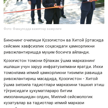
Фото: Фавқулодда вазиятлар вазирлиги
Бинонинг очилиши Қозоғистон ва Хитой ўртасида
сейсмик хавфсизлик соҳасидаги ҳамкорликни
ривожлантиришда муҳим босқичга айланди.
Қозоғистон томони бўлажак қўшма марказнинг
ишлаши учун зарур инфратузилмани яратди. Икки
томонлама илмий ҳамкорликни тизимли равишда
ривожлантириш мақсадида, Қозоғистон - Хитой
қўшма зилзила тадқиқотлари марказини ташкил этиш
тўғрисидаги ҳукуматлараро битим
имзоланишидан олдин, Миллий сейсмологик
кузатувлар ва тадқиқотлар илмий маркази