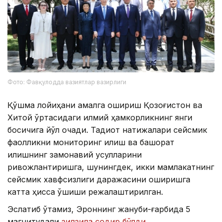
Фото: Фавқулодда вазиятлар вазирлиги
Қўшма лойиҳани амалга ошириш Қозоғистон ва
Хитой ўртасидаги илмий ҳамкорликнинг янги
босқичига йўл очади. Тадқиқот натижалари сейсмик
фаолликни мониторинг қилиш ва башорат
қилишнинг замонавий усулларини
ривожлантиришга, шунингдек, икки мамлакатнинг
сейсмик хавфсизлиги даражасини оширишга
катта ҳисса қўшиши режалаштирилган.
Эслатиб ўтамиз, Эроннинг жануби-ғарбида 5
магнитудали
зилзила содир бўлди
.