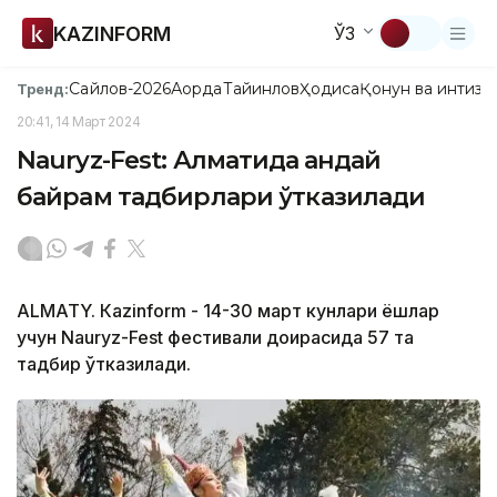
KAZINFORM
ЎЗ
Сайлов-2026
Ақорда
Тайинлов
Ҳодиса
Қонун ва интизо
Тренд:
20:41, 14 Март 2024
Nauryz-Fest: Алматида қандай
байрам тадбирлари ўтказилади
ALMATY. Кazinform - 14-30 март кунлари ёшлар
учун Nauryz-Fest фестивали доирасида 57 та
тадбир ўтказилади.