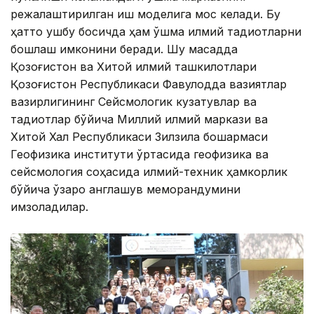
режалаштирилган иш моделига мос келади. Бу
ҳатто ушбу босқичда ҳам қўшма илмий тадқиқотларни
бошлаш имконини беради. Шу мақсадда
Қозоғистон ва Хитой илмий ташкилотлари
Қозоғистон Республикаси Фавқулодда вазиятлар
вазирлигининг Сейсмологик кузатувлар ва
тадқиқотлар бўйича Миллий илмий маркази ва
Хитой Халқ Республикаси Зилзила бошқармаси
Геофизика институти ўртасида геофизика ва
сейсмология соҳасида илмий-техник ҳамкорлик
бўйича ўзаро англашув меморандумини
имзоладилар.