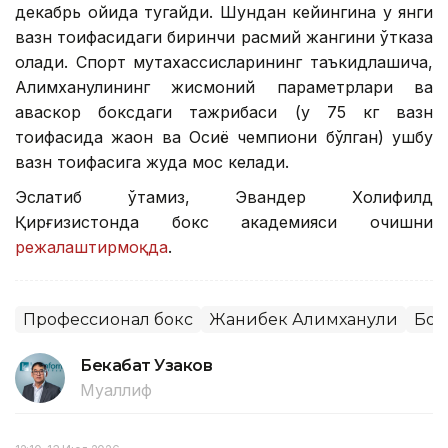
декабрь ойида тугайди. Шундан кейингина у янги
вазн тоифасидаги биринчи расмий жангини ўтказа
олади. Спорт мутахассисларининг таъкидлашича,
Алимханулининг жисмоний параметрлари ва
ҳаваскор боксдаги тажрибаси (у 75 кг вазн
тоифасида жаҳон ва Осиё чемпиони бўлган) ушбу
вазн тоифасига жуда мос келади.
Эслатиб ўтамиз, Эвандер Холифилд
Қирғизистонда бокс академияси очишни
режалаштирмоқда
.
Профессионал бокс
Жанибек Алимханули
Бок
Бекабат Узаков
Муаллиф