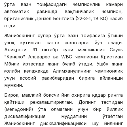
ўрта вазн тоифасидаги чемпионлик камари
автоматик равишда вақтинчалик чемпион,
британиялик Дензел Бентлига (22-3-1, 18 КО) насиб
этди.
Жанибекнинг супер ўрта вазн тоифасига ўтиши
узоқ кутилган катта жангларга йўл очади.
Аниқроғи, 31 октабр куни мексикалик Сауль
"Канело" Альварес ва WВC чемпиони Кристиан
Мбили ўртасида жанг бўлиб ўтади. Ушбу жанг
ғолиби келажакда Алимханулининг чемпионлик
учун асосий рақибларидан бирига айланиши
мумкин.
Бироқ, маҳаллий боксчи йил охирига қадар рингга
қайтиши режалаштирилган. Допинг тестидан
(мельдоний) ўта олмагани учун бир йиллик
дисквалификация муддатини ўтаётган
Жанибекнинг дисквалификацияси шу йилнинг