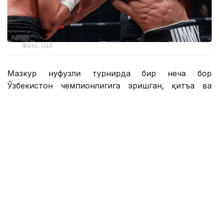
Фото: UzA
Мазкур нуфузли турнирда бир неча бор
Ўзбекистон чемпионлигига эришган, қитъа ва
жаҳон чемпионатларида, халқаро турнирларда
мамлакат шарафини муносиб ҳимоя этиб ғолиблик
шоҳсупасига кўтарилган Саиджамшид Жафаров
беларуслик Николай Весёлов билан тўқнаш келди.
Ўрта вазн тоифасида шиддатли тарзда кечган
жанг тўлиқ давом этиб, унда ҳакамларнинг қарори
билан Бухоро бокс мактаби тарбияланувчиси
С.Жафаровнинг ғолиб чиққани эътироф этилди.
Таъкидлаш жоизки, Саиджамшид Жафаров айни
пайтда бокс бўйича Озарбайжон терма жамоаси