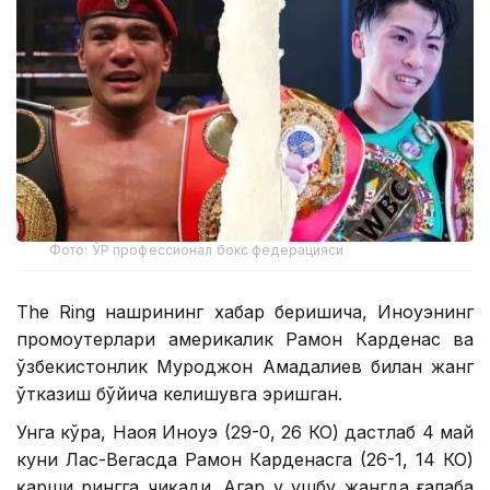
Фото: ЎР профессионал бокс федерацияси
The Ring нашрининг хабар беришича, Иноуэнинг
промоутерлари америкалик Рамон Карденас ва
ўзбекистонлик Муроджон Аҳмадалиев билан жанг
ўтказиш бўйича келишувга эришган.
Унга кўра, Наоя Иноуэ (29-0, 26 КО) дастлаб 4 май
куни Лас-Вегасда Рамон Карденасга (26-1, 14 КО)
қарши рингга чиқади. Агар у ушбу жангда ғалаба