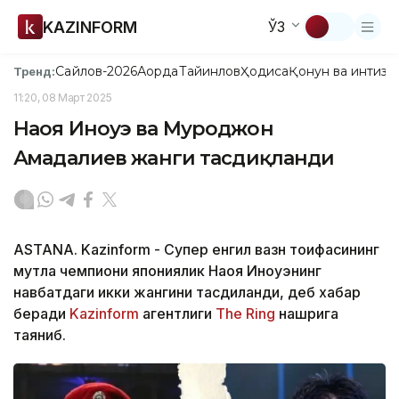
KAZINFORM
ЎЗ
Сайлов-2026
Ақорда
Тайинлов
Ҳодиса
Қонун ва интизо
Тренд:
11:20, 08 Март 2025
Наоя Иноуэ ва Муроджон
Аҳмадалиев жанги тасдиқланди
ASTANA. Kazinform - Супер енгил вазн тоифасининг
мутлақ чемпиони япониялик Наоя Иноуэнинг
навбатдаги икки жангини тасдиқланди, деб хабар
беради
Kazinform
агентлиги
The Ring
нашрига
таяниб.