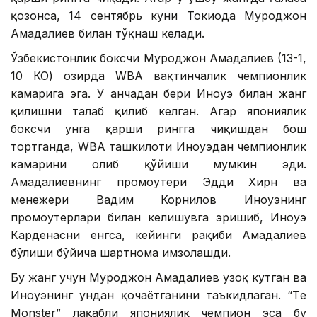
қозонса, 14 сентябрь куни Токиода Муроджон
Аҳмадалиев билан тўқнаш келади.
Ўзбекистонлик боксчи Муроджон Аҳмадалиев (13-1,
10 КО) ҳозирда WBA вақтинчалик чемпионлик
камарига эга. У анчадан бери Иноуэ билан жанг
қилишни талаб қилиб келган. Агар япониялик
боксчи унга қарши рингга чиқишдан бош
тортганда, WBA ташкилоти Иноуэдан чемпионлик
камарини олиб қўйиши мумкин эди.
Аҳмадалиевнинг промоутери Эдди Хирн ва
менежери Вадим Корнилов Иноуэнинг
промоутерлари билан келишувга эришиб, Иноуэ
Карденасни енгса, кейинги рақиби Аҳмадалиев
бўлиши бўйича шартнома имзолашди.
Бу жанг учун Муроджон Аҳмадалиев узоқ кутган ва
Иноуэнинг ундан қочаётганини таъкидлаган. “Тҳе
Monster” лақабли япониялик чемпион эса бу