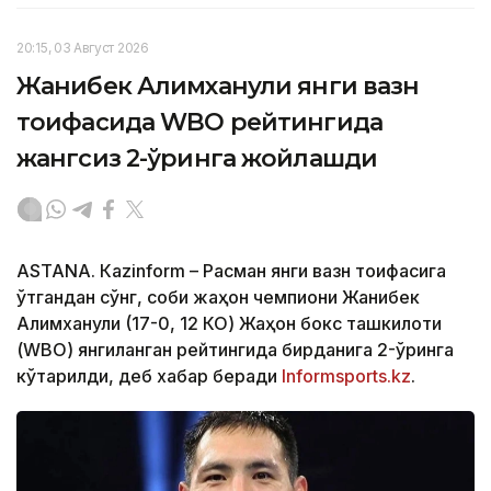
20:15, 03 Август 2026
Жанибек Алимханули янги вазн
тоифасида WBO рейтингида
жангсиз 2-ўринга жойлашди
ASTANА. Кazinform – Расман янги вазн тоифасига
ўтгандан сўнг, собиқ жаҳон чемпиони Жанибек
Алимханули (17-0, 12 КО) Жаҳон бокс ташкилоти
(WBО) янгиланган рейтингида бирданига 2-ўринга
кўтарилди, деб хабар беради
Informsports.kz
.