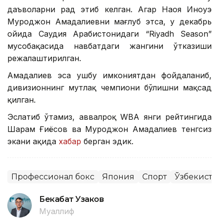
даъволарни рад этиб келган. Агар Наоя Иноуэ
Муроджон Аҳмадалиевни мағлуб этса, у декабрь
ойида Саудия Арабистонидаги “Riyadh Season”
мусобақасида навбатдаги жангини ўтказиши
режалаштирилган.
Аҳмадалиев эса ушбу имкониятдан фойдаланиб,
дивизионнинг мутлақ чемпиони бўлишни мақсад
қилган.
Эслатиб ўтамиз, аввалроқ WBA янги рейтингида
Шаҳрам Ғиёсов ва Муроджон Аҳмадалиев тенгсиз
экани ҳақида
хабар
берган эдик.
Профессионал бокс
Япония
Спорт
Ўзбекисто
Бекабат Узаков
Муаллиф