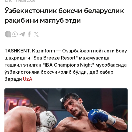
12:10, 13 Июл 2026
Ўзбекистонлик боксчи беларуслик
рақибини мағлуб этди
TASHKENT. Kazinform — Озарбайжон пойтахти Боку
шаҳридаги "Sea Breeze Resort" мажмуасида
ташкил этилган "IBA Champions Night" мусобақасида
ўзбекистонлик боксчи ғолиб бўлди, деб хабар
беради
UzA
.