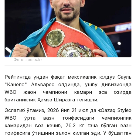
Фото: sports.kz
Рейтингда ундан фақат мексикалик юлдуз Сауль
"Канело" Альварес олдинда, ушбу дивизионда
WBО жаҳон чемпиони камари эса ҳозирда
британиялик Ҳамза Ширазга тегишли.
Эслатиб ўтамиз, 2026 йил 21 июл да «Qazaq Style»
WВО ўрта вазн тоифасидаги чемпионлик
камаридан воз кечиб, 76,2 кг гача бўлган вазн
тоифасига ўтишини эълон қилган эди. У бўшатган